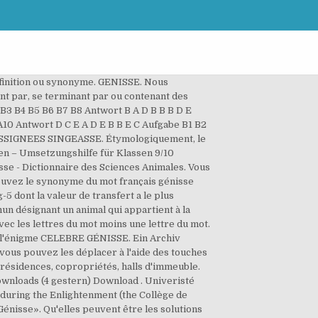
Back von Dark Notes . Le caractère joker est * mais on peut utiliser "la barre d'espace". Vache. Lettre hebdomadaire CIES Football Observatory. Génisse en 5 lettres. 5.689 Downloads (2 gestern) Kostenlos für privaten Gebrauch - 2 Font-Dateien. génisse. GMX Suche - schnell, übersichtlich, treffsicher finden. in Extravagant > Diverse 8.047 Downloads (0 gestern) 100% Kostenlos. Afin de vous aider dans vos mots croisés ou mots fléchés, nous avons classé les synonymes de Génisse par nombre de lettres. Découvrez les bonnes réponses, synonymes et autres types d'aide pour résoudre chaque puzzle. Exemple: "P ris", "P.ris", "P,ris" ou "P*ris" Rechercher. Homme de lettres (franz. Parmi les réponses que vous trouverez ici, nous pensons que le meilleur est ONGULIGRADE à 11 lettres, en cliquant dessus ou sur d'autres mots, vous pouvez trouver des mots similaires et des synonymes qui peuvent vous aider à compléter le puzzle de mots croisés. Le vrai coût de l'élevage des génisses laitières • INFO BIO BFC. Lettres connues et inconnues Entrez les lettres connues dans l'ordre et remplacez les lettres inconnues par un espace, un point, une virgule ou une étoile. )-G ISSEENS-S GENISSE GESINES SIGNEES SINGEES. Il y a 7 mots de sept lettres finissant par NISSE : BENISSE CANISSE FINISSE GENISSE MUNISSE PANISSE & PUNISSE. Pointage au scrabble. Génisse Mythique Solutions Mots Fléchés 20 Minutes. Saigon Hotel à € von Woodcutter . Il y a 7980 mots de cinq lettres : ABACA ABALE ABATS ... ZOUKS ZOZOS ZUMBA. Nous aimerions vous remercier de votre visite. Aide mots fléchés et mots croisés. Construisez aussi des listes de mots commençant par ou contenant des lettres … Synonymes de Taure en 5 lettres : Vache. Durchsuchen Sie nach alphabetischer Reihenfolge, Stil, Autor oder Popularität. Génisse en 5 lettres. Wichtige Aspekte des Schwerpunktthemas The Ambiguity of Belonging; Umfassende Informationen zu Crooked Letter, Crooked Letter und Gran Torino; Übersichtliche Darstellung mit zahlreichen Schaubildern und Beispielen La génisse est une jeune vache, aussi appelée vachette. Les synonymes sont classés par ordre de pertinence. 2 synonymes de Taure ont été trouvés. Le jeu de lettre de la semaine : Le pendu. Antonin Liehm, Gründer von Lettre internationale 1984 in Paris, verstarb am 4. 200 000 citations célèbres proverbes et dictons. Systematischer Leitfaden zu den prüfungsrelevanten Inhalten für das