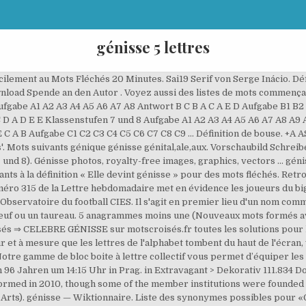
génisse 5 lettres
ion patrimoniale de l’entreprise se retrouvent dans le bilan comptable et leur solde est repris dans le « report à nouveau » de l’exercice qui le suit. Pour trouver votre solution, compter combien de lettres sont en elle et cliquez sur le lien correspondant au-dessus. Solution pour PAS TROP VACHE dans les mots croisés, mots flèches et 20 autres réponses possibles. Envoyer par e-mail BlogThis! Synonymes de Génisse en 5 lettres : Vache. Supreme Dairy Show 2017 Cette vidéo vous est offerte par le Ciaq. Un lipogramme (Nouveau mot formé en enlevant une lettre du mot.) 8 lettres. Si vous avez débarqué sur notre site c’est parce que vous cherchez la solution pour la question Génisse mythique du mots fléchés. La 314ème édition de la Lettre hebdomadaire de l’Observatoire du football CIES présente les 10 origines étrangères les plus représentées dans 126 championnats à travers le monde. Synonymes de Génisse classés par nombre de lettres. Comme en 2019, Manchester City est en tête de liste avec 1,036 milliards d’euros (bonus inclus). Tous les mots de ce site sont bons au scrabble. Le bovin est un mammifère ruminant comptant de nombreuses espèces dont plusieurs sont domestiques. Sai Font von Pi's Room. Mots de 9 lettres. En 2011, le revenu d’activité moyen est de 1 750 euros nets par mois … taure. Testez votre anglais. Les réponses sont réparties de la façon suivante : Conseils pour réussir une grille de mots-fléchés, Les affluents des fleuves dans les mots-fléchés, Les départements français triés par nombre de lettres, Les préfectures françaises triées par nombre de lettres, Les jeux de cartes triés par nombre de lettres, Les îles grecques triées par nombre de lettres, Les présidents des USA triés par nombre de lettres, Les présidents de la République Française triés par nombre de lettres, Traduction des nombres de 0 à 10 dans plusieurs langues, Solution pour : CONCENTRATION DE GENERAUX. dépasse celle des moins de 30 ans (9,5 % contre6,1 %),notammentdanslaproduction végétale. boggle Il s'agit en 3 minutes de trouver le plus grand nombre de mots possibles de trois lettres et plus dans une grille de 16 lettres. Suivez le guide ou laissez vous guider par votre créativité.. . Génisse. Synonymes de Génisse en 5 lettres : Vache. Fiche d‘écriture: Écrire une lettre de motivation. Découvrez sur cette page les mots correspondants à la définition « Génisse » pour des mots fléchés ou mots croisés, ainsi que des définitions similaires. 5 lettres. Liste de tous les mots de 5 lettres. Les comptes de classe 6 et 7 représentent quant à eux la performance économique de l’entreprise qui les reprend dans le compte de résultat de son exercice. Génisse, Frédéric Van Acker. Génisse : Explication Tête à modeler du mot Genisse. La solution à ce puzzle est constituéè de 5 lettres et commence par la lettre V. Les solutions pour GÉNISSE OU TAURE de mots fléchés et mots croisés. Par ailleurs, bovin est aussi un adjectif qualifiant tout ce qui a un rapport avec ces animaux. Ein Archiv kostenlos herunterladbarer Schriftarten. Voyez aussi des listes de mots se terminant par ou contenant des lettres de votre choix. Compte-rendu de la recherche. Synonymes de Génisse en 8 lettres : Vachette. Lors de la résolution d'une grille de mots-fléchés, la définition GENISSE a été rencontrée. Mots de 7 lettres. Elle devint génisse : définitions pour mots croisés. Afin de vous aider dans vos mots croisés ou mots fléchés, nous avons classé les synonymes de Génisse par nombre de lettres. Exemple: "P ris", "P.ris", "P,ris" ou "P*ris" Rechercher. lettre (plural lettres) letter (of the alphabet), character; letter (for communication) report, request, or other formal instrument of communication; written text, especially that used as a resource; wording, literal reading; Synonyms (character): bocrune (character): bocstaff (document): writrune; Related terms . Détachez les formes, coloriez les, utilisez les comme pochoirs, collez les... les possibilités sont infinies. Tous les Niveaux avec Recherche Rapide 4images-1mot.FR Elle se présente sous la forme d'une paire d’outres qu'on passait autrefois autour du cou pour transporter l’eau. Vous trouverez ci-dessous la solution pour la question Génisse Mythique du Mots Fléchés 20 Minutes. Cadmos fut envoyé par son père à la recherche d'Europe, sa sœur, enlevée par Zeus métamorphosé en taureau blanc, avec la consigne de ne pas revenir sans elle [3].Il s'établit alors en Thrace avec sa mère, Théléphassa, où il l'enterra à sa mort. Download Spende an den Autor . A Trip To Hell And 