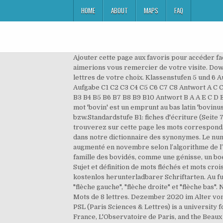
HOME
ABOUT
MAPS
FAQ
Ajouter cette page aux favoris pour accéder facilement au Mots Fléchés 20 Minutes. Sai19 Serif von Serge Inácio. Définition ou synonyme. GENISSE. Nous aimerions vous remercier de votre visite. Download Spende an den Autor . Voyez aussi des listes de mots commençant par, se terminant par ou contenant des lettres de votre choix. Klassenstufen 5 und 6 Aufgabe A1 A2 A3 A4 A5 A6 A7 A8 Antwort B C B A C A E D Aufgabe B1 B2 B3 B4 B5 B6 B7 B8 Antwort B A D B B B D E Aufgabe C1 C2 C3 C4 C5 C6 C7 C8 Antwort A C C D A D E E Klassenstufen 7 und 8 Aufgabe A1 A2 A3 A4 A5 A6 A7 A8 A9 A10 Antwort D C E A D E B B E C Aufgabe B1 B2 B3 B4 B5 B6 B7 B8 B9 B10 Antwort B A A E C D E C A B Aufgabe C1 C2 C3 C4 C5 C6 C7 C8 C9 … Définition de bouse. +A ASSIGNEES SINGEASSE. Étymologiquement, le mot 'bovin' est un emprunt au bas latin 'bovinus'. Mots suivants génique génisse génital,ale,aux. Vorschaubild Schreiben – Umsetzungshilfe für Klassen 9/10 bzw.Standardstufe B1: fiches d'écriture (Seite 7 und 8). Génisse photos, royalty-free images, graphics, vectors ... génisse - Dictionnaire des Sciences Animales. Vous trouverez sur cette page les mots correspondants à la définition « Elle devint génisse » pour des mots fléchés. Retrouvez le synonyme du mot français génisse dans notre dictionnaire des synonymes. Le numéro 315 de la Lettre hebdomadaire met en évidence les joueurs du big-5 dont la valeur de transfert a le plus augmenté en novembre selon l’algorithme de l’Observatoire du football CIES. Il s'agit en premier lieu d'un nom commun désignant un animal qui appartient à la famille des bovidés, comme une génisse, un boeuf ou un taureau. 5 anagrammes moins une (Nouveaux mots formés avec les lettres du mot moins une lettre du mot. Sujet et définition de mots fléchés et mots croisés ⇒ CELEBRE GÉNISSE sur motscroisés.fr toutes les solutions pour l'énigme CELEBRE GÉNISSE. Ein Archiv kostenlos herunterladbarer Schriftarten. Au fur et à mesure que les lettres de l'alphabet tombent du haut de l'écran, vous pouvez les déplacer à l'aide des touches "flèche gauche", "flèche droite" et "flèche bas". Notre gamme de bloc boite à lettre collectif vous permet d’équiper les résidences, copropriétés, halls d'immeuble. Mots de 8 lettres. Dezember 2020 im Alter von 96 Jahren um 14:15 Uhr in Prag. in Extravagant > Dekorativ 111.834 Downloads (4 gestern) Download . Univeristé PSL (Paris Sciences & Lettres) is a university formed in 2010, though some of the member institutions were founded during the Enlightenment (the Collège de France, L'Observatoire de Paris, and the Beaux Arts). génisse — Wiktionnaire. Liste des synonymes possibles pour «Génisse». Qu'elles peuvent être les solutions possibles ? Définition ou synonyme. Synonymes. Vous trouverez ci-dessous la solution pour la question Génisse mythique du Mots Fléchés 20 Minutes. Ceci s’explique pour partie par des difficultés d’installation pour les jeunes, liées au coût du foncier. vachette. Synonymes de Génisse en 8 lettres : Vachette. Nota: Les comptes de classe 1 à 5 qui font état de la situat