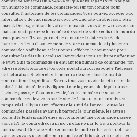
commande est accessible 24h/24 où que vous soyez ! Si tu n'as pas
ton numàro de commande, connecte-toi sur ton compte pour
consulter l'historique de tes commandes. Vous pouvez accéder aux
informations de suivi même si vous avez acheté un objet sans être
inscrit. Dès expédition de votre commande, vous devez recevoir un
mail automatique avec le numéro de suivi de votre colis et le nom du
transporteur. Il vous permet de connaître la date estimée de
livraison et l'état d'avancement de votre commande. Si plusieurs
commandes s'affichent, sélectionnez Afficher la commande pour
consulter les détails. Localisez l'envoi dont vous souhaitez effectuer
le suivi. Suis ta commande en entrant ton numàro de commande, ton
adresse àlectronique et ton code postal qui correspond è l'adresse
de facturation. Rechercher le numéro de suivi dans l'e-mail de
confirmation d'expédition. Suivez tous vos envois de lettres ou de
colis à l’aide du n° de suivi figurant sur la preuve de dépôt ou sur
l’avis de passage. Si vous avez déjà votre numéro de suivi de
commande, rendez-vous sur le site de la poste pour un suivi en
temps réel : Cliquez sur Effectuer le suivi de l'envoi. Toutes les
commandes passées avant 13h partent le jour même, les autres
partent le lendemain.Prenez en compte qu'une commande passée
après 13h le vendredi sera prise en charge par le transporteur le
lundi suivant. Dès que votre commande quitte notre entrepôt, nous
vous envoyons un email confirmant l'expédition de votre colis avec