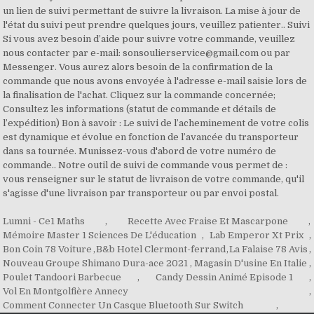
un lien de suivi permettant de suivre la livraison. La mise à jour de
l'état du suivi peut prendre quelques jours, veuillez patienter.. Suivi
Si vous avez besoin d’aide pour suivre votre commande, veuillez
nous contacter par e-mail: sonsoulierservice@gmail.com ou par
Messenger. Vous aurez alors besoin de la confirmation de la
commande que nous avons envoyée à l'adresse e-mail saisie lors de
la finalisation de l'achat. Cliquez sur la commande concernée;
Consultez les informations (statut de commande et détails de
l’expédition) Bon à savoir : Le suivi de l’acheminement de votre colis
est dynamique et évolue en fonction de l’avancée du transporteur
dans sa tournée. Munissez-vous d'abord de votre numéro de
commande.. Notre outil de suivi de commande vous permet de :
vous renseigner sur le statut de livraison de votre commande, qu'il
s'agisse d'une livraison par transporteur ou par envoi postal.
Lumni - Ce1 Maths
,
Recette Avec Fraise Et Mascarpone
,
Mémoire Master 1 Sciences De L'éducation
,
Lab Emperor Xt Prix
,
Bon Coin 78 Voiture
,
B&b Hotel Clermont-ferrand
,
La Falaise 78 Avis
,
Nouveau Groupe Shimano Dura-ace 2021
,
Magasin D'usine En Italie
,
Poulet Tandoori Barbecue
,
Candy Dessin Animé Episode 1
,
Vol En Montgolfière Annecy
,
Comment Connecter Un Casque Bluetooth Sur Switch
,