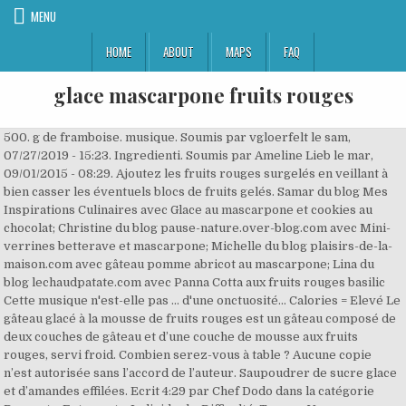
MENU
HOME
ABOUT
MAPS
FAQ
glace mascarpone fruits rouges
500. g de framboise. musique. Soumis par vgloerfelt le sam, 07/27/2019 - 15:23. Ingredienti. Soumis par Ameline Lieb le mar, 09/01/2015 - 08:29. Ajoutez les fruits rouges surgelés en veillant à bien casser les éventuels blocs de fruits gelés. Samar du blog Mes Inspirations Culinaires avec Glace au mascarpone et cookies au chocolat; Christine du blog pause-nature.over-blog.com avec Mini-verrines betterave et mascarpone; Michelle du blog plaisirs-de-la-maison.com avec gâteau pomme abricot au mascarpone; Lina du blog lechaudpatate.com avec Panna Cotta aux fruits rouges basilic Cette musique n'est-elle pas … d'une onctuosité… Calories = Elevé Le gâteau glacé à la mousse de fruits rouges est un gâteau composé de deux couches de gâteau et d’une couche de mousse aux fruits rouges, servi froid. Combien serez-vous à table ? Aucune copie n’est autorisée sans l’accord de l’auteur. Saupoudrer de sucre glace et d’amandes effilées. Ecrit 4:29 par Chef Dodo dans la catégorie Desserts, Entremets, Individuels. Difficulté. Temps . Vous pouvez réaliser cette glace au Mascarpone à tous les goûts : fruits rouges, citron, chocolat… La réalisation sera identique à celle de cette glace aux pignons de pin ! 50. g de crème liquide. personnes 6. facile. #chocolat Tarte aux fruits des bois. Selon les envies, il est possible d’incorporer du coulis de framboise ou des fruits rouges, pour une recette encore plus gourmande. Mes recettes préférées. Un hachis parmentier à la patate douce bien savoureux ! Ingrédients: feuilles de brick beurre fondu fruits rouges eau + sucre pour le coulis chantilly 150g de mascarpone sucre glace pour la déco... Tiramisu aux fruits rouge (1 vote), (3) Soyez le premier à ajouter une photo à cette recette ! Dans un saladier fouettez les jaunes d'oeufs avec 50 g de sucre, jusqu'à ce qu'ils deviennent mousseux. Pour cette recette rien de très compliqué, que ce … Sans cuisson. Une bûche roulée, avec une crème de tiramisu, plus légère que la traditionnelle crème au … Filmez puis réservez au moins 2 heures au réfrigérateur avant de lâ utiliser. Ajouter une couche de mélange au mascarpone, puis les fruits rouges. Tous droits réservés. Cette verrine se compose de crème chantilly mascarpone, de fruits rouges et de palet breton. Laissez-vous tenter ! Accord musical. Mots clés Desserts Cuisine italienne Tiramisu Fruits Saint Valentin Fête des mères Recettes similaires Cette recette a été ajoutée à vos favoris. Facile à réaliser, rafraichissant et délicieux, il est idéal en fin de repas ou lors des collations de la journée. Remuez avec la spatule pour aider le sorbet à turbiner correctement. Bûche tentation menthe-chocolat. Très faciles à réaliser, elles ne prennent que très peu de temps. … Nb de personnes : 6; Pour le gâteau : 200 g de farine; 70 g d'édulcorant en poudre; 140 g de fromage blanc 0%; 2 c. à café de vanille liquide; 3 oeufs; 300 g de fruits rouges frais ou décongelés selon la saison; 1 sachet de levure chimique; Pour le … Fruits rouges; Mascarpone; Des recettes avec des groseilles : de la gelée mais pas seulement ! Découvrez la recette de Tiramisu mascarpone et fruits rouges avec Femme Actuelle Le MAG ... Glace au yaourt et fruits rouges. Un dessert haut en couleur alliant la fraîcheur de la … Pour cela : Préparez un coulis d’abricots en mixant des abricots avec un peu de sirop d’abricot. Verrines de mascarpone et fruits rouges. RECETTES. Réfrigérer pendant au moins une heure. 3 Préparer un coulis de fruits rouges : mixer environ 150 g de fruits rouges avec 50 g de sucre. c'est vraiment LE produit idéal pour obtenir des glaces onctueuses qui se marieront parfaitement bien avec des fruits rouges ou des agrumes. Tarte aux fraises et au mascarpone. Répéter l'opération et finir par les fruits rouges. 20 min. Cependant, pour que la crème tienne bien, il est nécessaire de placer la verrine aux fruits rouges 2h au frais. Quelques mots sur la recette. Cheesecake au mascarpone et aux mangues . Très bon et très fin... 67 votes. https://www.adeline-cuisine.fr/recettes/tiramisu-fruits-rouges-et-speculoos Adapter les quantités pour : personne(s) feuille(s) de Menthe 3 cuillères à soupe de Sucre 40 g. de Sucre glace 2 Blanc d'oeuf 200 g. de Fruits rouges 1 paquet(s) de Biscuit à la cuillère 250 g. de Mascarpone Galbani Laissez nous vous … Verrines au mascarpone et fraise des bois. Fruits rouges avec mascarpone, verrine c'est sur Ptitche La recette a été retirée des … Battez les blancs en neige avec le sucre. Dans un saladier, mélanger les jaunes d’œufs avec le sucre sans faire blanchir le mélange. Les verrines débordent de tiramisu revisité à la myrtille ou de mascarpone à la rhubarbe, aux fraises et fruits de la passion, la glace à la fraise s’adoucit au mascarpone et au lait de soja, et le cheesecake aux fruits rouges marie la ricotta au mascarpone. Une version estivale du Tiramisu avec cette superposition de biscuit, compote de rhubarbe, crème de mascarpone et fraises. C'est vrai qu'elle est sympa ! Carton plein pour le crémeux ! Ajoutez le mascarpone et remuez énergiquement, il ne doit pas y avoir de grumeaux. Fruits du groseillier, les groseilles sont riches en vitamines, en minéraux et en antioxydants. Séparez les jaunes des blancs d’œufs. 4 Montage des verrines : déposer dans chaque verre 2 biscuits roses de reims cassés. Coupe glacée mascarpone et fruits rouges cuisine végétarienne fruits rouges framboises dessert sucre crème fleurette cuisine italienne fraise citron jus de citron fruits crème Chantilly sans gluten sans cuisson sans oeufs dessert glac é mascarpone myrtilles groseilles mûres. Niveau de difficulté : facile: Temps de préparation: 35 min: Temps de repos : 1 h: Temps de cuisson : 35 min: Temps total : 1 h 10 min + 1 h … 2. cuillères à soupe de jus de citron. Adaptez facilement les quantités. 31 votes. Dans un bol, mélangez la … Insérez la spatule dans l’orifice du couvercle, puis lancez le mixage pendant 1 min 30 sec, vitesse 5. Glace au mascapone et coulis de fruits rouges . Une délicieuse coupe givrée, très facile à réaliser. Ajouter ma photo. 5. … Verrines framboise-amandes à la crème de pistaches. 225. g de … Aspic de fruits rouges. RECETTES. 150. g de groseille. 25. cl d'eau. Étalez la pâte brisée en … Entre juin et août, faites le plein … Invariablement, le mercredi est gourmand sur Turbigo-Gourmandises ! Yaourt glacé aux fruits rouges. La douceur de la pistache se marie à la fraîcheur et l'acidité des fruits rouges ! Dans un saladier, battre le mascarpone et le sucre en poudre grâce à un batteur électrique. 3. Fruit du groseillier, la groseille est réputée pour son acidité. Coût moyen. Pour le crémeux à la pistache (à faire la veille) : Faire ramollir la gélatine dans un bol d’eau froide. Average: 3.4 (21 votes) INGRÉDIENTS. 0/5. 125. g de fraises. Servez la tarte au mascarpone, crème pâtisserie et fruits rouges avec beaucoup de sucre glace. Voir plus d'idées sur le thème nourriture, recette, recettes de cuisine. Une glace maison à préparer sans sorbetière.. Découvrez la préparation de la recette "Semifreddo aux fruits rouges, crème et meringue" Ensuite, séparez les blancs d’œufs des jaunes et fouettez les jaunes avec le sucre en poudre jusqu’à l’obtention d’un mélange mousseux. Photo par MAPNANCY. Flan aux pommes et mascarpone. Cette fois, j'ai craqué pour un trifle glacé aux fruits rouges ultra facile à faire qui provient du site de Sylvie, Nutrigood. Une mousse au mascarpone avec des fruits rouges pour un dessert tout léger et très frais ! Vous trouverez toujours des fruits rouges au rayon surgelé de nâ importe quel magasin. Vous allez pouvoir réaliser en quelques minutes une délicieuse glace aux abricots qui ravira vos papilles en toutes circonstances. Accueil - Recettes - Charlotte aux fruits rouges et Mascarpone. 200 g de Mascarpone; 100 g de Fruits rouges (j’ai utilisé des fruits rouges surgelés) Sucre glace; Préparation : Préparez la pâte brisée en suivant la recette. Faire chauffer la crème liquide avec la pâte de pistache dans une casserole. Préparez aussi la crème pâtissière et laissez-la bien refroidir. … 500. g de framboises. 3 juin 2019 - Explorez le tableau « Saison des fruits rouges » de Yogamatata - Yoga Mats, auquel 1483 utilisateurs de Pinterest sont abonnés. On se suit depuis longtemps sur les réseaux sociaux, elle a fait partie du Meilleur Pâtissier saison 1 et propose désormais aux gourmands des cours de pâtisseries chez elle. 0 Aucun vote pour le moment. Difficulté ©2016 Chef Dodo. Il en existe plus de 150 variétés mais les plus consommées sont les groseilles à grappes et à maquereau. Cette glace est DIABOLIQUE !! Végétarien. Ajouter du coulis de fruits puis disposer un peu de crème au mascarpone. Réservez le sorbet restant dans le congélateur et turbinez-le de nouveau, si … Chantilly mascarpone aux fruits rouges. Pour la garniture fruits et mascarpone • 150 g de mascarpone • 2 blancs d'oeufs • ½ pot de confiture de fruits rouges • quelques gouttes d'extrait de vanille • Sucre glace + framboises pour servir. Les textes et images de ce site appartiennent à l’auteur. Cette bûche est très rafraichissante surtout en ces périodes de fêtes.Cela change de la "traditonnelle bûche au marrons" 7 votes. Bûche aux fruits rouges, crème mascarpone vanille. Verrine rhubarbe-fraise à la crème de mascarpone. Le Mascarpone, ce fromage italien crémeux et très doux, est surtout connu pour la recette du Tiramisu, mais avez-vous déjà essayé de l'utiliser pour la confection des glaces ? Coût. Facile. . Bûche à l'orange façon tiramisu. Mettre encore un peu de coulis de fruits, quelques fruits frais puis une autre couche de crème. Ingrédients pour 6 verrines – 200g de mascarpone – 400g de crème fraîche épaisse – 4 cuillers à soupe de sucre-glace – … Nb de personnes : 6; 2 yaourts grecs au lait entier; 130 g de mascarpone; 80 g de framboises 160 g de fraises; 70 g de sucre glace; 1 petite cuillère à café de vanille liquide; PRÉPARATION. 0. temps 25 min. Les meilleures recettes de Fruits rouges ave