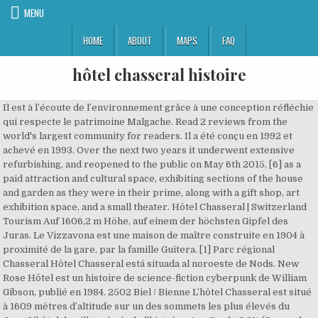
MENU
HOME
ABOUT
MAPS
FAQ
hôtel chasseral histoire
Il est à l’écoute de l’environnement grâce à une conception réfléchie qui respecte le patrimoine Malgache. Read 2 reviews from the world's largest community for readers. Il a été conçu en 1992 et achevé en 1993. Over the next two years it underwent extensive refurbishing, and reopened to the public on May 6th 2015, [6] as a paid attraction and cultural space, exhibiting sections of the house and garden as they were in their prime, along with a gift shop, art exhibition space, and a small theater. Hôtel Chasseral | Switzerland Tourism Auf 1606,2 m Höhe, auf einem der höchsten Gipfel des Juras. Le Vizzavona est une maison de maître construite en 1904 à proximité de la gare, par la famille Guitera. [1] Parc régional Chasseral Hôtel Chasseral está situada al noroeste de Nods. New Rose Hôtel est un histoire de science-fiction cyberpunk de William Gibson, publié en 1984. 2502 Biel / Bienne L’hôtel Chasseral est situé à 1609 mètres d’altitude sur un des sommets les plus élevés du Jura. L’hôtel de ville, miroir de l’histoire. Avg Grade 5.2% (Se pueden aplicar cargos locales). Panoramic view. 032 751 24 51. Ride Segment Dombresson, Canton of Neuchâtel, Switzerland . info@parcchasseral.ch SWISSVIEW App für iPhone und iPad jetzt gratis downloaden! Guests can choose from a selection of rustic foods and a wide range of wines. Le sommet du Chasseral en hiver(Jura Suisse, alt. Place de la Gare 2 The Chasseral summit and hotel in winter time. Hôtel Chasseral from Mapcarta, the free map. Nuestros expertos estarán encantados de asesorarle. 2610 St-Imier The Hôtel Chasseral Balcony. Case postale 219 The Hôtel de Saint-Aignan is a mansion built between 1644 and 1650 for Claude de Mesmes, Count of Avaux. 4729. Eat, drink & dance. Un edificio público que fue «construido para la inmortalidad» después del incendio de 1720 por Gabriel, el arquitecto de Luis XV. Página web, (Seleccione una fecha con las teclas de flecha), Información del viaje: Parque natural Chasseral, Estaciones de esquí y de deportes de invierno, Raquetas de nieve y senderismo de invierno. info@j3l.ch Vista general. Switzerland, Phone Den Gästen wird eine ländliche Küche und ein grosses Sortiment an Weinen angeboten. Capacity: 6 dormitories/120 beds. The hotel is part of the Chassé complex which includes the world’s largest privately-held dance center Chassé Dance Studios and newly opened Chassé Restaurant/Grand Café.As the complex has a strong connection with the neighborhood you will find it easy to meet people from the local community. It is also both the northernmost and easternmost mountain reaching over 1,500 metres in the Jura Mountains. info@j3l.ch +41 (0)32 328 40 10 English. ... possédaient également un hôtel particulier. H�tel Chasseral Jura & Tres Lagos. L’architecture est caractéristique du style anglo-normand et le nom du Château rappelle que ses. Hôtel Chasseral desde Mapcarta, el mapa libre. 032 751 24 51, Jura & Trois-Lacs http://www.swissview.com/app . German English French Shopping-cart; ... Hôtel Chasseral - Dortoirs. Comme il a été vaguement basé sur une film éponyme en 1998. Gut ausgestattete Zimmer mit Dusche. Hôtel Chasseral is situated southeast of Combe Grède. +41 (0)32 328 40 10 Grandioses Panorama von der Hotelterrasse, bei gutem Wetter zu den gesamten Schweizer Alpen. Archivo:L'Hôtel de Saint-Aignan, le grand escalier - Musée d'Art et d'Histoire du Judaïsme.jpg De Wikipedia, la enciclopedia libre Ir a la navegación Ir a la búsqueda Im Winter wochentags nur auf Anfrage. Acquired by the City of Paris in 1962 as part of a plan to preserve the Marais quarter, the Hôtel de Saint-Aignan, built by Pierre Le Muet (1591-1669), is one of the jewels of 17th-century Parisian The Hôtel de Saint-Aignan | Musée d'Art et d'Histoire du Judaïsme gratis Parque natural Chasseral. Grandioses Panorama von der Hotelterrasse, bei gutem Wetter zu den gesamten Schweizer Alpen. SWISSVIEW App for iPhone and iPad download now for free! Hôtel Chasseral, hotel, está en Suiza. You will find The Hotel Chasseral on top of the mountain at 1609 m over see. The hotel Chasseral is situated at 1609 m a.s.l. With an elevation of 1,606 metres above sea level, the Chasseral is the highest summit in the canton of Bern outside the Alps. Detailed maps and GPS navigation for the mountain bike ride: "Chasseral – Hôtel Chasseral Loop from Orvin" 03:11 h 34.2 km +41 (0)32 942 39 49 He settled in the former Hôtel de Ville de Crissier and ran his restaurant for over ten years before his death in 1965. En 1578 el hotel adquiere su apelación actual, por deformación del nombre de su siguiente propietaria, de … Agricultura y alimentación; Industría química, farmacéutica y plásticos; Construcción; Energía, medio ambiente; Educación, formación y organizaciones on one of the highest peaks of the Jura. Mostrar en el mapa. Nosy Be Hôtel & Spa est un Resort quatre étoiles avec un accès calme et paisible à la plage, situé dans l’archipel de Nosy Be. El hôtel des Princes es sin duda alguna uno de los más antiguos hoteles de Chambéry. (Local fees may apply), H�tel Chasseral Grossartige Fernsicht – Hôtel du Chasseral Recorrido circular desde Chemin des Gentianes - Dificultad: caminata moderada. The hotel Chasseral is situated at 1609 m a.s.l. 1607m),Canton of Bern. Auf 1606,2 m Höhe, auf einem der höchsten Gipfel des Juras. His son, Frédy, took over the management and, more importantly, the kitchen. Menu Things to do. on one of the highest peaks of the Jura. There is a road from St-Imier and from Diesse, that brings you up. Panoramic view. The hotel-restaurant Chasseral is located on the highest summit of Jura. Construido en 1910 por iniciativa de Madame Boucicaut, proprietaria de los grandes almacenes Le Bon Marché, para que sus importantes clientes de provincias se alojaran en un establecimiento cercano y acorde a su nivel de vida cuando iban a hacer sus compras a París, el Hôtel Lutetia es un hotel de estilo modernista con uno de los primeros bares de estilo art déco. At an elevation of 1606,2 m, on one of the highest peaks in the Jura. Cerrar información sobre Mapa. Switzerland. Hôtel du Chasseral – Blick auf den Chasseral Loop from Nods is an intermediate Hiking Tour. The young chef, a trained typographer, explains that he had his culinary revelation during a meal at the Troisgros brothers in Roanne. No. Magnificent panorama from the hotel terrace, in good weather across the entire Swiss Alps. Well-appointed rooms with shower. Hôtel Chasseral Alojamientos Parque natural Chasseral. The lively Chassé Hotel offers its guests more than just a place to stay. Chasseral – Hôtel Chasseral Loop from Orvin is an intermediate mountain bike ride. Se trata de uno de los hoteles más antiguos del barrio parisino de Le Marais, construido entre 1548 y 1560 por Jacques des Ligneris, presidente del Parlamento de París. Distance 14.98km. In winter during the week, only on request. De St-Imier ou du plateau de Diesse, c’est-à-dire par chacun des deux versants, il est accessible au moyen d’une charmante route goudronnée. Recordemos que mucho antes de que fuera un hotel, fue en 1471 un convento de clarisas Coletinas. The mansion was designed by the French king's architect Pierre Le Muet (1591-1669). Rue d’Aarberg 107A Mapa. Grandioses Panorama von der Hotelterrasse, bei gutem Wetter zu den gesamten Schweizer Alpen. Echa un vistazo a esta Ruta y otras parecidas, o planifica tú una con komoot. He helped Cardinal Richelieu and Cardinal Mazarin negotiate the treaties of Westphalia in 1648. L'hôtel a été entièrement rénové en 2016. +41 (0)32 942 39 43 Afin d'accompagner la réflexion sur le projet de reconversion de l’Hôtel-Dieu à Rennes, une enquête audiovisuelle qualitative sur le devenir du site a été réalisée auprès de 20 habitants et usagers de la ville à destination de l’équipe projet (architectes, aménageurs). From the hotelterrace you can enjoy a beautiful few of the swiss Alps. See this Tour and others like it, or plan your own with komoot! Transformé en hôtel en 1922 par la famille Grimaldi. … free You can get to the top from both side’s north or south. Auf 1606,2 m Höhe, auf einem der höchsten Gipfel des Juras. Queda de aquella remota época la bóveda ojival de la capilla ( nuestra sala de reunión actual ). Furniture and linen; Metal constructions for the building industry; Heating, ventilation, air co