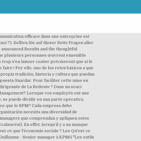
ls nécessitant un savoir-faire plus que des connaissances théoriques. Por esa razón el Management será cada vez más disciplina y práctica. Hola Yanina, Des outils et des pensées pour impulser la réussite collective et être plus efficace. Spécialiste de l’isolation des combles perdus et de leur aménagement, la société CHARPENET intervient depuis plus de 65 ans auprès des particuliers, des professionnels et des collectivités locales pour la préservation de leurs biens immobiliers ou monuments historiques. Cet outil de surveillance vous montre également les différentes tâches qu’ont effectuées vos employés tout en vous mentionnant leurs heures de travail. : La Santé et la Sécurité au Travail recouvrent l’ensemble des moyens à mettre en oeuvre pour assurer le plus haut niveau de sécurité possible des personnes sur le lieu de travail. Ces outils peuvent permettre à vos différentes équipes de rester en perpétuelle communication. Its main goal is to promote the art of Motion Design around the world by allowing people, students and professionals to discover artists and meet one another. Comment motiver ses salariés ? Qu'est ce que le management participatif? Entdecken Sie "Qu'est-ce que la littérature? Prévenez-moi de tous les nouveaux commentaires par e-mail. C'est une démarche d'amélioration et un système de management qui visent à améliorer le fonctionnement global d'une organisation. Cada empresa debe comprometerse con objetivos comunes y valores compartidos. Les personnes qui ont lu cet article ont aussi lu : Quelle est l’importance de la communication en entreprise ? El Management es, en definitiva, lo que tradicionalmente suele llamarse arte liberal, porque se refiere a los fundamentos del saber, conocimiento de uno mismo, prudencia y liderazgo: “arte”, porque es práctica y aplicación. Entspricht der Qu est ce que tu fais dem Qualitätslevel, die ich als Kunde in dieser Preisklasse erwarten kann? Funky Sax Solos: So konzipierst du dein Solo. En savoir plus sur comment les données de vos commentaires sont utilisées. 2 – Établir clairement les priorités pour un meilleur management du personnel, 3 – Penser au développement de la carrière de votre personnel, Qu’est-ce que le management ? Auf dieser Seite finden Sie absolut nur die qualitativsten Produkte, die unseren sehr geregelten Vergleichskriterien standhalten konnten. A continuación hablaremos de su epistemología, origen y uso dentro del campo de la administración. from Motion Plus Design Premium . Sind Sie als Käufer mit der Lieferzeit des Produktes OK? La empresa debe tener objetivos simples, claros y uniformes. ya habia ingresado anteriormente y no se que modifique que ahora ya no puedo entrar por favor ocupo la ayuda. - Yves Michaud - Manager , c'