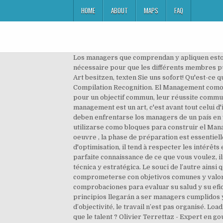
HOME
ABOUT
MAPS
FAQ
Los managers que comprendan y apliquen estos principios llegarán a ser managers cumplidos y realizados. Une communication efficace dans une entreprise est nécessaire pour que les différents membres puissent échanger sur leurs projets. Les outilsB- Le downsizing : pourquoi ?1. Sollten Sie auf dieser Seite Fragen aller Art besitzen, texten Sie uns sofort! Qu'est-ce que le management de projet ? On the one hand, earn the from Provider announced Results and the thoughtful Compilation Recognition. El Management como arte liberal Qu’est-ce que le management ? On oublie alors que dès que plusieurs personnes œuvrent ensemble pour un objectif commun, leur réussite commune est due à un management efficace. Mais ceux qui ont appris à ne pas trop s'en laisser conter préciseront que si le management est un art, c'est avant tout celui d'inciter les autres à faire ce qu'ils n'ont pas toujours forcément envie de faire ! Por ello, uno de los retos básicos a que deben enfrentarse los managers de un país en vías de desarrollo es encontrar e identificar aquellos elementos de su propia tradición, historia y cultura que puedan utilizarse como bloques para construir el Management. Cohésion d’équipe : comment la créer et la développer ? Respuesta Guardar. Pour faciliter cette mise en oeuvre , la phase de préparation est essentielle. Subscribe Subscribed Unsubscribe 3.95K. Quels sont les défis de la dirigeante de La Redoute ? Dans un souci d'optimisation, il tend à respecter les intérêts et représentations des parties prenantes de l'entreprise. ¿Qué es el Management? Lorsque vos employés ont une parfaite connaissance de ce que vous voulez, ils n’auront pas peur de se mettre à la tâche. De una manera muy simple, se puede dividir en una parte operativa, técnica y estratégica. Le souci de l’autre ainsi que la sollicitude deviennent des valeurs fortes de l’entreprise. Qu’est-ce que le BPM? Cada empresa debe comprometerse con objetivos comunes y valores compartidos. Et enfin, définissez la méthodologie de travail. Una organización necesita una diversidad de comprobaciones para evaluar su salud y su eficacia. ainsi que les autres livres de au meilleur prix sur Cdiscount. Los managers que comprendan y apliquen estos principios llegarán a ser managers cumplidos y realizados. (votre lycée général de secteur propose sûrement ce baccalauréat). En effet, lorsqu’il y a un manque d’objectivité, le travail n’est pas organisé. Loading ... Revenue Management World by Jaime Chicheri 3,557 views. Qu'est-ce que l'économie sociale ? Lee Qu'est-ce que le talent ? Olivier Terrettaz - Expert en gouvernance "La pratique de la gestion des risques en entreprise" Alain Guillaume - Senior manager à KPMG "Les outils pour mettre en place le management du risque" Michel Huissoud - Vice-directeur du Contrôle fédéral des finances El management es la administración o gestión de todas las actividades asignadas por la di