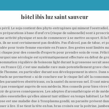
hôtel ibis luz saint sauveur
t question dans ce cas de continuer à pratiquer une activité physique et non de commencer à se mettre au sport. Elle est habituellement bénigne, sauf chez la femme enceinte non immunisée chez qui le parasite peut passer la barrière placentaire et infecter le fÅtus avec de graves conséquences. Nous consommons du chocolat, du café, du thé et du cola tout au long de la journée. Voyons ce que vous devez faire pendant votre grossesse choses à éviter pendant la grossesse Et s'ils étaient? La grossesse n'est pas une maladie s'il s'agit d'une grossesse normale, il n'y a aucune raison de changer son mode de vie. Consommez suffisamment de fibres pour lutter contre la constipation, et buvez beaucoup d'eau. Connaissez-vous vraiment bien les gestes barrières ? S’aménager un nouveau cocon, refaire la déco ou repeindre une pièce pour la transformer en nurserie pour l’arrivée de Junior ou Juniorette… C’est tentant. Yoga. Surtout, on prendra les précautions nécessaires avant de peindre des murs. Attention à la toxoplasmose . Ensuite, nous vous le dirons. Et dans le doute ? Sport : les futurs pères qui font du sport (même un peu) auraient des enfants... Grossesse : Petit guide destiné au futur papa, Grossesse : 3 astuces pour combattre les nausées matinales, Elle pensait être enceinte, c'était en fait une tumeur. On peut aussi se renseigner en consultant les indications données par le Centre de référence sur les agents tératogènes (CRAT). Vous pouvez tout à fait pratiquer le vélo pendant votre grossesse : en évitant les dénivelés trop importants ; dans le but de travailler les muscles des jambes et sans forcer. Pour en savoir plus et exercer vos droits, prenez connaissance de notre Charte de Confidentialité. - Adieu (temporaire) aussi aux plaisirs de la charcuterie dont certaines préparations peuvent être touchées par la listéria. AZAD Meghan B. et al, Association Between Artificially Sweetened Beverage Consumption During Pregnancy and Infant Body Mass Index, JAMA Pediatr. Aussi à titre préventif, l’ANSES (7) émet les recommandations suivantes pour la femme enceinte : - éviter à titre de précaution de consommer les poissons les plus contaminés : requins, lamproies, espadons, marlins et sikis ; - limiter la consommation de poissons susceptibles d'être fortement contaminés à 150 g. Soit : baudroies ou lottes, loup de l'Atlantique, bonite, anguille et civelle, empereur, hoplostète orange ou hoplostète de Méditerranée, grenadier, flétan de l'Atlantique, cardine, mulet, brochet, palomète, capelan de Méditerranée, pailona commun, raies, grande sébaste, voilier de l'Atlantique, sabre argent et sabre noir, dorade, pageot, escolier noir ou stromaté, rouvet, escolier serpent, esturgeon, thon…. Cette prise de sang révélera notamment si vous êtes immunisée contre la toxoplasmose (une infection parasitaire â¦ L'utilité des supplémentations vitaminiques à ce terme de la grossesse est discutée en l'absence de carence prouvée, et souvent ces médicaments ne sont pas remboursés. Soâ¦ La diversité est très importante pour éviter les carences. On se renseigne donc sur ces produits dangereux en consultant la liste et les recommandations du CRNS/PRC. Mais cela n’est pas sans risque. Si vous n’y consentez pas, vous n’êtes pas autorisé à utiliser ce site. Nous aimons la caféine, mais les bébés? Pour info, le paracétamol est le seul médicament que tu peux prendre sans consulter ton médecin. Les femmes qui fument sont 23% plus susceptibles de faire une fausse couche et 50% plus susceptibles dâêtre confrontées à un décès périnatal (mort in utero, mortalité à la naissance ou peu de temps après). Si la future maman n’est pas immunisée, elle devra prendre certaines précautions alimentaires (1) : La listériose est une maladie due à la bactérie Listeria monocytogenes preÌsente dans l’environnement et pouvant contaminer la chaine alimentaire. ANSES, Evaluation des risques et bénéfices nutritionnels des édulcorants intenses, Rapport d’expertise collective, Janvier 2015 (en ligne) https://www.anses.fr (page consultée le 13/05/2016), 6. Il est préférable de ne pas porter dâobjets lourds pendant la grossesse car vous pourriez facilement vous faire mal au dos ou au bassin. Les recettes à base dâÅufs crus. On fait donc suivre scrupuleusement sa prise de poids par son obstétricien. Danse . Les â¦ Grossesse : faire de lâexercice pour éviter les douleurs au dos. Si l’on est obligé de déménager ou de réaménager son intérieur, les 