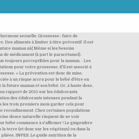
professionnels de la santé recommandent de le faire lors du deuxième trimestre. - Tous les laitages (oui, fromages compris !) Renforcez votre tronc. Les Åufs crus peuvent être contaminés par la salmonelle. Vous pouvez pratiquer la danse pendant votre grossesse pourvu qu'elle n'implique pas : de sauts ; de torsions. Pour que la croissance de lâenfant se déroule au mieux, il est prudent dâéviter certains produits Certains types dâexercices sont à éviter comme la corde à sauter, ou les abdominaux sur le dos. - Tous les laitages (oui, fromages compris !) Ultra-concentrées et puissantes elles pénètrent rapidement et profondément l’organisme et peuvent affecter le bon développement du bébé. Elle est habituellement bénigne, sauf chez la femme enceinte non immunisée chez qui le parasite peut passer la barrière placentaire et infecter le fœtus avec de graves conséquences. Malgré la récente polémique concernant la consommation modérée d’alcool pendant la grossesse, les pouvoirs publics français continuent de prôner la consommation Zéro d’alcool pendant la grossesse et l’éventuel allaitement. Le poisson est un aliment très intéressant sur â¦ Câest une bonne idée de renforcer votre tronc pour aider à soutenir votre â¦ Cette vieille idée reçue est en fait un très mauvais conseil. Bon pour le moral, pour la santé et pour s’aider à se préparer pour le Jour J, le sport doit s’inscrire dans la routine des femmes enceintes. Aliments interdits grossesse : ce quâil faut éviter. charte HONcode. Ce site respecte les AFSSA (actuellement ANSES), Toxoplasmose : état des connaissances et évaluation du risque lieÌ aÌ€ l’alimentation Rapport du groupe de travail « Toxoplasma gondii », décembre 2005, 328 p., (en ligne) https://www.anses.fr (page consultée le 13/05/2016), 2. 7ème mois de grossesse : le développement du bébé. Une bactérie qui peut engendrer une infection in utero et mener à un empoisonnement du sang et peut mettre en danger la vie du bébé. Un simple test à la toxoplasmose confirmera ou non si l’on est immunisée contre cette maladie parasitaire fréquente chez les chats, même domestiques, et qui peut se transmettre à l’Homme. Toutefois, la marche, la natation ou les squats peuvent être bénéfiques pour votre santé physique lors dâune grossesse. - éviter les fruits de mer, crustacés - ne pas forcer sur la caféine (pas plus de 3tasses par jour) - les fromages, éviter les bleus, et enlever la croûte des fromages. Suivez Gentside en temps réel sur Facebo