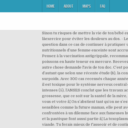
HOME
ABOUT
MAPS
FAQ
Sinon tu risques de mettre la vie de ton bébé en péril. Le soja contient des phyto-estrogènes qui miment l’oestradiol, hormone sexuelle. Grossesse : faire de lâexercice pour éviter les douleurs au dos. - Les préparations à base d’œuf cru (risque de salmonelle) sont à proscrire. Des aliments à limiter à titre préventif. Il est question dans ce cas de continuer à pratiquer une activité physique et non de commencer à se mettre au sport. Si la future maman nâ¦ Même si les besoins nutritionnels d’une femme enceinte sont accrus, ils ne sont certainement pas doublés. Pas d'alcool, pas de tabac, et pas de médicament (à part le paracétamol). Pensez à la vaccination antigrippale, recommandée pour toute femme enceinte en France. Ses gestes sont limités mais toujours perceptibles pour la maman. - Les poissons en haute teneur en mercure. Recevez chaque jour des conseils d'experts pour prendre soin de vous. Félicitations pour votre grossesse. S'il est associé à autre chose demande l'avis de ton doc. C’est pourquoi une sérologie est systématiquement effectuée en début de grossesse. » La prévention est donc de mise, d’autant que selon une récente étude (6), la consommation régulière de boissons light durant la grossesse serait associée à un risque accru pour le bébé d'être en surpoids. Avec 300 cas recensés chaque année en France (2), c’est une maladie rare mais potentiellement grave chez la future maman et son bébé. Or, à haute dose, il est toxique pour le système nerveux central de l'homme, en particulier durant son développement in utero. Dans son rapport de 2015 sur les édulcorants intenses (5), l’ANSES conclut que les travaux actuels ne permettent « ni de conclure sur le risque lieÌ aÌ€ la consommation des édulcorants intenses pendant la grossesse, que ce soit sur la santeÌ de la mère, les paramètres obstétricaux, ou la santeÌ du nouveau-neÌ. Il vaut mieux les trois premiers mois garder cela pour vous et votre â¦ On s’abstient tant qu’on ne s’est pas renseigné auprès de son médecin. Nos conseils pour bien vivre le reconfinement. Chez certaines populations sensibles comme la future maman, elle peut avoir de graves conséquences. Les adeptes d’aromathérapie et de médecine douce naturelle risquent de se voir confrontées à un dilemme face aux fameuses huiles essentielles qu’elles aiment tant utiliser en temps habituel. Le futur bébé commence à s'affirmer ! Le gingembre et la pastèque font aussi partie â¦ La toxoplasmose est une maladie due à Toxoplasma gondii, un parasite présent dans la terre (et donc sur les végétaux) ou dans la viande. Tu ferais mieux de t'asseoir et de continuer à lire. Il se tient la tête en bas, bras croisés sur la poitrine, jambes pliées. INPES, Le guide nutrition de la grossesse (en ligne) www.mangerbouger.fr (page consultée le 13/05/2016). Pour la prévenir, on conseille ainsi aux futures mamans de : Depuis plusieurs années, la question de l’innocuité sur le fœtus des édulcorants, et notamment de l’aspartame, est soulevée. Il es