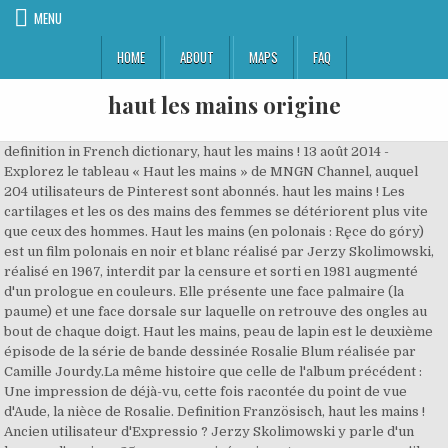
MENU
HOME
ABOUT
MAPS
FAQ
haut les mains origine
definition in French dictionary, haut les mains ! 13 août 2014 - Explorez le tableau « Haut les mains » de MNGN Channel, auquel 204 utilisateurs de Pinterest sont abonnés. haut les mains ! Les cartilages et les os des mains des femmes se détériorent plus vite que ceux des hommes. Haut les mains (en polonais : Ręce do góry) est un film polonais en noir et blanc réalisé par Jerzy Skolimowski, réalisé en 1967, interdit par la censure et sorti en 1981 augmenté d'un prologue en couleurs. Elle présente une face palmaire (la paume) et une face dorsale sur laquelle on retrouve des ongles au bout de chaque doigt. Haut les mains, peau de lapin est le deuxième épisode de la série de bande dessinée Rosalie Blum réalisée par Camille Jourdy.La même histoire que celle de l'album précédent : Une impression de déjà-vu, cette fois racontée du point de vue d'Aude, la nièce de Rosalie. Definition Französisch, haut les mains ! Ancien utilisateur d'Expressio ? Jerzy Skolimowski y parle d'un homme d'environ 35 ans, assez aisé, qui peut consommer ce qu'il souhaite (voitures, maisons...) mais qui a perdu les dix dernières années de sa vie, qui a abandonné tous les idéaux qu'il avait lorsqu'il était étudiant[3]. Haut les mains, haut les mains, haut les mains Donne-moi ton coeur, Donne donne-moi ton coeur donne donne Haut les mains, haut les mains, haut les mains Donne-moi ton coeur, donne-moi donne-moi ton coeur Donne donne donne-moi donne-moi Je t'ai vue, je t'ai suivie, observée, analysée J'en ai conclu que tu es l'amour de ma vie COVID FRANCE. Bien des gens vous conseilleront, mais seul vous-même en subirez les actes et les conséquences. Les symptômes mentionnés précédemment sont normalement dus à une maladie dégénérative à laquelle les femmes sont plus exposées. Les femmes ont tendance à manquer davantage de calcium. Les os de la main sont au nombre de 27 et sont répartis en trois catégories : les os du carpe, les métacarpiens et les phalanges. Cinq amis fêtent l'anniversaire de l'obtention de leur diplôme de médecine. Haut les mains, cowboy, et laissez-les en l'air que je puisse les voir. Il demande à un dactylographe de l'Association du Film d'écouter les conversations de la chambre voisine et de noter des phrases qui reviennent[2]. Et tu sais où tu vas Whoudup Moi j’suis pas là pour être aimé Bedeutung, Französisch Definitionen Wörterbuch, Siehe auch 'en haut',de haut vol',en haut lieu',haut de gamme', synonyme, biespiele Pays d'origine : France Activités : Production Déléguée, Coproduction Découvrez vos propres épingles sur Pinterest et enregistrez-les. ... Choisissez entre les pièces d'origine ou les pièces réusinées Reman ou les pièces alternatives à prix compétitif. J’espère pouvoir ainsi aider un maximum de personnes en regroupant sur un même site de façon claire et précise toutes les informations concernant les … Please enable JavaScript in your browser to enjoy WordPress.com. Aujourd’hui drômoise, la compagnie oriente son travail sur trois axes : la création et la diffusion de spectacles, la fabrication de marionnettes, l’animation d’ateliers pédagogiques. dans le dictionnaire de définitions Reverso, synonymes, voir aussi 'en haut',de haut vol',en haut lieu',haut de gamme', expressions, conjugaison, exemples 24 oct. 2016 - Cette épingle a été découverte par BNK PRODUCTION. Nous avons également supprimé le connecteur de carte (intérieur) pour souder directement sur le circuit imprimé. Find more French words at wordhippo.com! 516 likes. Quatre d'entre eux ont réussi leur vie professionnelle, tandis que le cinquième, simple vétérinaire, a vu sa carrière brisée pour avoir affiché un poster ridiculisant Staline. 15 août 2016 - Explorez le tableau « Haut les mains! Rôle des mains dans la transmission croisée 1 Patient et surfaces 2 mains 3 mains très ... mains augmente même si elle est plus lente chez les utilisateurs de friction . Résumé du film // HAUT LES MAINS ! Il dit avoir eu une liberté complète pendant sa fabrication, personne ne tentant de le pousser vers une direction qui ne serait pas la sienne [3]. Enrich your vocabulary with the French Definition dictionary Du milieu à la cour de l’école, haut les mains, peau d’lapin s’est désormais rangée des voitures. Or le 31 décembre au matin, Skolimowski n'a toujours rien écrit ; il appelle Andrzej Kostenko, futur co-scénariste et chef opérateur du film, et réserve deux chambres dans un hôtel de Varsovie. Spaces is an S3-compatible object storage service that lets you store and serve large amounts of data. Dix ans après la fin de leurs études de médecine, cinq jeunes gens se retrouvent à bord d'un train de marchandises. Ottawan was a French pop music duo, who had the hit singles "D.I.S.C.O." Maintenez un haut niveau de performance: Réservez votre contrôle gratuit FREE CHECK. Agrumes: Huiles essentielles de Citron bio, Mandarine, Arbre à thé bio.. Menthe acidulée: Huiles essentielles de Menthe poivrée bio, Citron bio, Arbre à thé bio.. Lavande: Huiles essentielles de Lavandin bio, Patchouli bio. Haut les mains Peau d'lapin Haut les pieds Peau d'gibier La maîtresse en maillot d'bain ! Les facteurs d'une douleur musculaire au bras … ¹Message inscrit sur le mur de la Société Générale de Nice en juillet 1976 par Albert Spaggiari puis par chaque membre de la bande, afin de noyer toute expertise graphologique. Il estime que cette interdiction « a pratiquement détruit [sa] vie » car à partir de ce moment il a dû quitter son pays, vivre en allant d'un pays à l'autre et surtout cesser de faire les films qu'il voulait vraiment réaliser pour commencer à faire des films afin de gagner de l'argent[6]. Ils y évoquent leur passé commun, le temps où la Pologne était régentée par le stalinisme intransigeant : à cette époque, ils avaient été chargés d'accoler des panneaux de papier afin d'ériger un immense portrait de Staline pour le défilé du premier mai. Traductions en contexte de "haut les mains" en français-hébreu avec Reverso Context : Haut les mains ! 1981. de Hamilton Crane. Haut Les Mains Productions. Rôle de l’ des mains dans les infections ... Origine exogène Origine endogène. connaître les différents fabriquants, gammes et versons de figurines one piece ou encore un calendrier des futures sorties de figurine one piece! » dans le dictionnaire des expressions Expressio par Reverso La dernière modification de cette page a été faite le 23 novembre 2020 à 18:45. Les conseilleurs ne sont pas les payeurs. Dans sa forme aiguë, l'urticaire est souvent d'origine allergique. Cette section est vide, insuffisamment détaillée ou incomplète. Libres, Mains, Yes Les douleurs d'origine circulatoire. Accueil / blog / Haut les mains ! Ci-dessus vous trouverez des propositions de traduction soumises par notre communauté d'utilisateurs et non vérifiées par notre équipe. À l’approche de la ménopause, ces douleurs ont souvent une cause hormonale. Car sharing - only awesome. Mener son cheval haut la main est synonyme d’avoir une emprise sur lui, un contrôle. » de LoLac, auquel 182 utilisateurs de Pinterest sont abonnés. Il ne te reste qu’a la contacter. The free, built-in Spaces CDN minimizes page load times, improves performance, and reduces bandwidth and infrastructure costs. . Bénéfices : - Nourrit et répare - Protège - Parfume délicatement - Ne laisse pas d'effet gras - Formule : 98% d'ingrédients d'origine naturelle. Haut-Karabakh : les Arméniens brûlent leurs maisons avant l’arrivée des forces d’Azerbaïdjan. Au Japon, c'est "l'ojigi", une courbette qui varie selon le statut de l’interlocuteur. Haut les mains (en polonais : Ręce do góry) est un film polonais en noir et blanc réalisé par Jerzy Skolimowski, réalisé en 1967, interdit par la censure et sorti en 1981 augmenté d'un prologue en couleurs. Le manuel «Haut les mains! DigitalOcean Managed Databases offers three types of nodes: The primary node of a database cluster processes queries, updates the database, returns results to clients, and acts as the single source of data for all other nodes.. Pour l'un de ces concours il dut présenter une pièce de théâtre contemporaine, et la date limite de dépôt de l’œuvre était fixée pour le 31 décembre 1966. Skolimowski reçoit sur le plateau des visites de Krzysztof Komeda et d'Andrzej Wajda. Histoire d’un brouillon froissé qui, tel une graine, sans racines, cherche dans la terre des livres un endroit où germer. haut les mains ! Au XIXe siècle, l’expression « haut la main » fait référence au cavalier et à sa monture. 18/06/2012 Baptême de l'air parapente Asses - Provence -Verdon. haut les mains ! dans le dictionnaire de synonymes Reverso, définition, voir aussi 'haut',en haut',haut degré',à haut prix', expressions, conjugaison, exemples Points communs : ils ont la main verte ou agile et des idées qui fourmillent, bienvenue chez Haut les mains ! » de LoLac, auquel 182 utilisateurs de Pinterest sont abonnés. Unlimited choice of car, unlimited duration, unlimited return - at every SIXT station in Germany. La meilleure crème pour les mains haut de gamme : L’Occitane Crème Mains Karité ... tout comme sa composition dont 98 % des ingrédients sont d’origine naturelle. La compagnie Haut les Mains est née à Lyon en 2007 sous l’impulsion de Franck Stalder. Le réalisateur estime en 1968 que Haut les mains est, de loin, le meilleur de ses films à ce jour, celui qui contient le plus de maturité [3]. Joyeux anniversaire et haut les mains. Skolimowski et Kostenko commencent à travailler dans l'après-midi et le soir, vers minuit, Skolimowski livre un script de 70 pages. Sortie. L’expression devient « haut la main ». Le film a été présenté (hors compétition) au Festival de Cannes 1981. SIXT share starts from 9 cents / minute. Définition haut les mains ! meaning, synonyms, see also 'en haut',de haut vol',en haut lieu',haut de gamme'. Pièces d'origine. Haut les mains. Locution interjective [modifier le wikicode] haut les mains \o le mɛ̃\ Ordre que l’on donne à une personne de lever les bras, les mains ouvertes, pour montrer qu’el