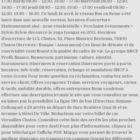
17:30 mardi 08:30 – 12:30, 13:30 – 17:30 mercredi 08:30 – 12:30,
13:30 – 17:30 jeudi 08:30 – 12:30, 13:30 – 17:30 vendredi 08:30 –
12:30, 13:30 – 16:30. Ce lundi 16 avril, le réseau Bus en Seine a été
lancé dans une nouvelle version. horaires d’ouverture.
Stationnement aisé : zone résidentielle × Prochains évènements ×
Sylvie Sylvie découvre le yoga Iyengar en 2011. Horaires
d'ouverture de LCL Chatou, 32, Place Maurice Berteaux, 78400
Chatou (Services / Banque / Assurances) Ces lieux de détente et de
convivialité contribuent à la qualité du cadre de vie. Le groupe SNCF
Profil, finance, Newsroom, patrimoine, culture, identité,
fournisseurs; Itinéraires & réservation Itinéraires porte à porte,
horaires, info trafic, réservation, échange et annulation; SNCF à
votre écoute Pour toute question ou réclamation, contactez notre
service client; Offres voyageurs Trains, services voyageurs, cartes
& tarifs, mobilité durable, offres entreprises Nous voudrions
effectuer une description ici mais le site que vous consultez ne nous
en laisse pas la possibilité La ligne 190 de bus (Direction: Simiane-
Collongue) a 29 arrêts au départ de Gare Routière Quai 16 et se
termine à Hôtel De Ville. Réductions sur votre billet de car
Versailles Chatou. Consultez cette liste des arrêts les plus proches
disponibles pour votre desti Pour plus d'informations, cliquez ici
pour télécharger l'affiche PDF. Mappy vous permet de trouver le
meilleur itinéraire en transport en commun (parmi les différents