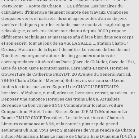
Vieux Pont → Route de Chatou → La Défense. Les horaires du
calculateur d'itinéraire tiennent compte des travaux. Composés
d’espaces verts et naturels, ils sont agrémentés d’aires de jeux
variés et ludiques pour les enfants. marie montavit, sophrologue
relaxologue, coach en cabinet sur chatou depuis 2009 propose
différentes techniques et massages afin d'être bien dans son corps
et son esprit, tout au long de sa vie. LA SALLE. ... Station Chatou /
Croissy. Horaires de la ligne 1 du métro. Le réseau de bus de nuit
Noctilien est organisé autour de cinq grandes stations de
correspondance situées dans Paris (Gare de Châtelet, Gare de l’Est,
Gare de Lyon, Gare Montparnasse, Gare Saint-Lazare). Horaires
d'ouverture de Catherine FREYDT, 20 Avenue du Général Sarrail,
78400 Chatou (Santé / Médecin) Retrouvez sur coursesU.com
toutes les infos sur votre Super U de CHATOU BERTEAUX:
horaires, téléphone, e-mail, adresse, livraison, retrait, services… or.
Déposer une annonce Horaires des trains Blog & Actualités
Revendre un bon voyage SNCF Comparateur location voiture
Comparateur Hôtel. 1 min . Bus en Seine D E M T: Montesson La
Boucle TMLB? SNCF Transilien. Les billets de bus de Chatou à
Limours commencent à 5€, et la route la plus rapide prend
seulement 3h 15m. Vous avez 2 manières de vous rendre de Chatou
à Rueil-Malmaison. Mais Le maire de Chatou, Eric Dumoulin (DVD), a