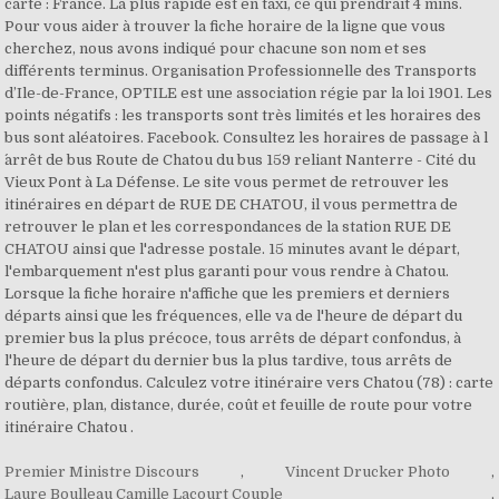
carte : France. La plus rapide est en taxi, ce qui prendrait 4 mins.
Pour vous aider à trouver la fiche horaire de la ligne que vous
cherchez, nous avons indiqué pour chacune son nom et ses
différents terminus. Organisation Professionnelle des Transports
d’Ile-de-France, OPTILE est une association régie par la loi 1901. Les
points négatifs : les transports sont très limités et les horaires des
bus sont aléatoires. Facebook. Consultez les horaires de passage à l
´arrêt de bus Route de Chatou du bus 159 reliant Nanterre - Cité du
Vieux Pont à La Défense. Le site vous permet de retrouver les
itinéraires en départ de RUE DE CHATOU, il vous permettra de
retrouver le plan et les correspondances de la station RUE DE
CHATOU ainsi que l'adresse postale. 15 minutes avant le départ,
l'embarquement n'est plus garanti pour vous rendre à Chatou.
Lorsque la fiche horaire n'affiche que les premiers et derniers
départs ainsi que les fréquences, elle va de l'heure de départ du
premier bus la plus précoce, tous arrêts de départ confondus, à
l'heure de départ du dernier bus la plus tardive, tous arrêts de
départs confondus. Calculez votre itinéraire vers Chatou (78) : carte
routière, plan, distance, durée, coût et feuille de route pour votre
itinéraire Chatou .
Premier Ministre Discours
,
Vincent Drucker Photo
,
Laure Boulleau Camille Lacourt Couple
,