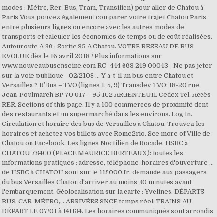
modes : Métro, Rer, Bus, Tram, Transilien) pour aller de Chatou à
Paris Vous pouvez également comparer votre trajet Chatou Paris
entre plusieurs lignes ou encore avec les autres modes de
transports et calculer les économies de temps ou de coût réalisées.
Autouroute A 86 : Sortie 35 A Chatou. VOTRE RESEAU DE BUS
EVOLUE dès le 16 avril 2018 / Plus informations sur
www.nouveaubusenseine.com RC : 444 663 249 00043 - Ne pas jeter
sur la voie publique - 02/2108 … Y a-t-il un bus entre Chatou et
Versailles ? R’Bus – TVO (lignes 1, 5, 9) Transdev TVO; 18-20 rue
Jean-Poulmarch BP 70 017 – 95 102 ARGENTEUIL Cedex Tél. Accès
RER. Sections of this page. Il y a 100 commerces de proximité dont
des restaurants et un supermarché dans les environs. Log In.
Circulation et horaire des bus de Versailles à Chatou. Trouvez les
horaires et achetez vos billets avec Rome2rio. See more of Ville de
Chatou on Facebook. Les lignes Noctilien de Rocade. HSBC à
CHATOU 78400 (PLACE MAURICE BERTEAUX): toutes les
informations pratiques : adresse, téléphone, horaires d'ouverture ...
de HSBC à CHATOU sont sur le 118000.fr. demande aux passagers
du bus Versailles Chatou d'arriver au moins 30 minutes avant
l'embarquement. Géolocalisation sur la carte : Yvelines. DÉPARTS
BUS, CAR, MÉTRO,… ARRIVÉES SNCF temps réel; TRAINS AU
DÉPART LE 07/01 à 14H34. Les horaires communiqués sont arrondis