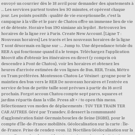
envoyé un courrier dès le 18 avril pour demander des ajustements à
… Les services partent toutes les 30 minutes, et opèrent chaque
jour. Les points positifs : qualité de vie exceptionnelle, c'est la
campagne à la ville et le parc de Chatou offre un immense lieu de vie
et de détente. Horaire bus 190 simiane aix lepilot . Retrouvez les
horaires de la ligne rer à Paris. Create New Account. [Ligne T :
Nouveaux horaires] Les tracés et les nouveaux horaires de la ligne
T sont désormais en ligne sur :... Jump to. Une dépendance totale du
RER A qui fonctionne quand il a le temps. Téléchargez l'application
Moovit afin d'obtenir les itinéraires en direct (y compris où
descendre à Pont de Chatou), voir les horaires et obtenez les
heures d'arrivée estimées de vos lignes de Bus, RER, Train, Métro
ou Tram préférées. Montesson-Chatou-Le Vésinet : grogne pour le
maintien des bus vers le RER De nouveaux horaires et l’entrée en
service de bus de petite taille sont prévues à partir du 16 avril
prochain. Forgot accoun Chatou compte sept parcs, squares et
jardins répartis dans la ville. Press alt + / to open this menu.
Sélectionnez vos modes de déplacements : TGV TER TRAIN TER
CAR AUTRES. Géré par Transdev, il dessert la communauté
d’agglomération Saint-Germain boucles de Seine (SGBS), pour le
compte d’Île-de-France mobilités. Géolocalisation sur la carte : Île-
de-France. Prise de rendez-vous. 12: Noctilien Géolocalisation sur la