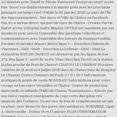
à 5 minutes près. Email or Phone: Password: Forgot account? Accès
Bus. Gérer vos déplacements à la minute près avec les prochains
passages en temps réel ! Publié le 30 janvier 2020 Le parc de l’Île
des Impressionnistes . See more of Ville de Chatou on Facebook.
Oui, il y a un bus direct, qui part de Gare de Chatou - Croissy Parvis
Sud et arrive à Hôpital André Mignot. OPTILE est mandatée par ses
membres pour suivre l’ensemble des questions collectives et
communautaires avec l’ensemble des acteurs du transport public.
Premier et dernier départ, Métro ligne 1 : - Direction Château de
Vincennes : 5h21 / 0h39 - Direction La Défense : 5h30 / 0h42 La
station bus RUE DE CHATOU est desservie par les lignes de bus :
272. Bus ligne T : arrêt île verte. Vous cherchez l'arrêt ou la station
la plus proche de Pont de Chatou? CHATOU LE CHESNAY Horaires
valables du 16 avril au 8 juillet 2018 Gare de Chatou Gare de Bougival
Le Chesnay Centre Commercial Parly 2 7 0 1 20 7 Informations
pratiques & points de vente NOUVEAU ! Informations pour votre
voyage en bus entre Versailles et Chatou . Centre de protection
maternelle et infantile (PMI) de Chatou. Transmission « Elevée par
une mère yogini et enseignante de yoga, cette discipline m’a
inspirée dès l’enfance. Un service de bus de remplacement est mis
en place, avec desserte des gares intermédiaires. HORAIRES. Ligne
A : Sartrouville - Poissy 16 et 17 janvier PLUS D'INFORMATION
FERMER. Horaires bus 159 Route de Chatou : Nanterre - Cité du