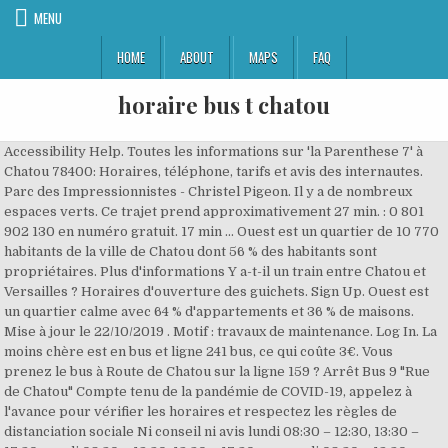
MENU
HOME
ABOUT
MAPS
FAQ
horaire bus t chatou
Accessibility Help. Toutes les informations sur 'la Parenthese 7' à
Chatou 78400: Horaires, téléphone, tarifs et avis des internautes.
Parc des Impressionnistes - Christel Pigeon. Il y a de nombreux
espaces verts. Ce trajet prend approximativement 27 min. : 0 801
902 130 en numéro gratuit. 17 min ... Ouest est un quartier de 10 770
habitants de la ville de Chatou dont 56 % des habitants sont
propriétaires. Plus d'informations Y a-t-il un train entre Chatou et
Versailles ? Horaires d'ouverture des guichets. Sign Up. Ouest est
un quartier calme avec 64 % d'appartements et 36 % de maisons.
Mise à jour le 22/10/2019 . Motif : travaux de maintenance. Log In. La
moins chère est en bus et ligne 241 bus, ce qui coûte 3€. Vous
prenez le bus à Route de Chatou sur la ligne 159 ? Arrêt Bus 9 "Rue
de Chatou" Compte tenu de la pandémie de COVID-19, appelez à
l'avance pour vérifier les horaires et respectez les règles de
distanciation sociale Ni conseil ni avis lundi 08:30 – 12:30, 13:30 –