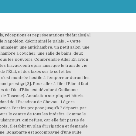
a l'imperatore ! La variété de ses paysages, ses petits raccourcis, ses nombreuses petites criques font de l’île un véritable paradis. The flag of Elba was used during the period of stay of Napoleon Bonaparte as sovereign of the island of Elba, from 4 May 1814 to 26 February 1815.The flag, donated by Napoleon on his arrival on the island, was hoisted on the highest point of Portoferraio on the day of the landing of the emperor on the island. Je suis un homme mort. Par la suite, Napoléon fait totalement réaménager le palais par l'architecte Paolo Bargigli. Il demande aussi la construction de forteresses[4]. La plus grande île de l'archipel toscan est un véritable concentré de Méditerranée et réserve une grande diversité de paysages en parcourant quelques kilomètres seulement ! Cette vidéo vous partage la découverte de l'île d'Elbe par la mer. There are different theories about the origin of the red stripe on a white background. Etymologie. All Polish soldiers, who arrived on Elba with Napoleon (Grenadiers, Artillerymen, Cavalrymen of Chevau-léger and Lancers), were assembled under the command of Major Jan Paweł Jerzmanowski, into a single Cavalry Squadron. Le traité de Fontainebleau impose à Napoléon d'être exilé, mais le lieu n'est pas précisé et différentes options sont envisagées. L’île d’Elbe dispose de très nombreux complexes hôteliers, de villas, d’appartements, campings et Bed & Breakfast aux quatre coins de l’île. This is a main category requiring frequent diffusion and maybe maintenance. Ce n'est cependant pas suffisant et les effets du poisons se dissipent peu à peu. ». Prenez le ferry pour l'Ile d'Elbe. Napoléon active des réseaux civils et militaires et reçoit de France de nombreuses visites. Cet État permet à l'ancien empereur des Français Napoléon Ier de conserver ses titres de noblesse. L'île d'Elbe (Isola d'Elba en italien) est la plus grande île de l'archipel toscan avec 224 km² de superficie et 147 km de côtes. The meaning of the insignia chosen by the Emperor has long been, and continues to be, a matter of debate among historians. » Ce sont au total 1 600 soldats qui défendent l'île[7]. Ile d'Elbe. Il risque même d'être lynché à Orgon, ce qui l'oblige à se déguiser. This page was last edited on 7 January 2021, at 08:17. Cet article concerne l'ancienne principauté. English: Elba — an island in the Mediterranean Tuscan Archipelago, Tuscany, Italy. Napoléon a alors comme ministres certains dignitaires de l'État. Notre auguste souverain, l'Empereur Napoléon est arrivé parmi nous. Celui-ci est signé par Koller (de), Campbell (en), Drouot et Dalesme. Nos vœux sont accomplis : la félicité de l'île d'Elbe est assurée[3]. Les coalisés laissent finalement le choix à Napoléon, entre l'île de Corfou et l'île d'Elbe, une dépendance de la Toscane[1]. The original … Il vous suffira de vous munir d’une bonne dose