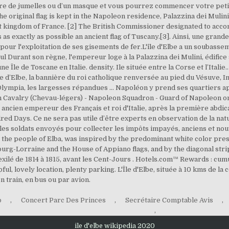
o
,
Concert Parc Des Princes
,
Secrétaire Comptable Avis
,
,
ile d'elbe wikipedia 2020