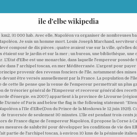
ile d'elbe wikipedia
t cents hommes, en grande partie des Corses[8]. En l'absence de ces deux millions[4], les impôts et les taxes sont augmentés bien au-delà de ce que les douze mille habitants de l'île sont habitués à payer. [citation needed] The golden bees are, however, very often a symbol in the Napoleon iconography. Le Monte Capanne et son relief nous offrent des randonnées magnifiques. Elle correspond à l'exil de Napoléon sur l'île d'Elbe, dans l'archipel toscan, au large de l'Italie. The commander of the British frigate HMS Undaunted, Thomas Ussher, which led Napoleon to Elba from Marseille, tells that Napoleon had with him a book in which were represented all the flags of Tuscany, ancient and modern, and he asked me my opinion on the one he had chosen. In der Antike nannten Griechen, Kelten und Römer, … Le général Cambronne est commandant de la garde impériale, responsable de la quarantaine, commandant de la place de Portoferraio et, ce qui est peu connu, de l'îlot de Palmaiola. The symbol of Florence would have been appreciated by the people of Elba and the golden bees, memory of the imperial mantle, were intended as a tribute to the soldiers who, under the command of Cambronne, after crossing France, were going to reach Portoferraio 20 days after. En réalité, Napoléon ne souhaite qu'une chose, retourner en France[3]. Ce dernier propose la Sardaigne, mais cette fois, c'est le tsar qui, à son tour rejette la proposition, cette île appartenant à la Maison de Savoie (royaume de Piémont-Sardaigne). [7] They represented a sign of immortality and resurrection.[8]. L'empereur craint un débarquement des coalisés ou un enlèvement ou un assassinat commandité par des royalistes[4]. The flag of Elba was used during the period of stay of Napoleon Bonaparte as sovereign of the island of Elba, from 4 May 1814 to 26 February 1815. La climat, la végétation et la senteurs de ce territoire rappelle la corse à Napoléon. Des hameaux perchés aux vertes vallées abritant d'élégantes maisons de maîtres, ou encore des petites marines pittoresques aux falaise … Que Dieu vous aide… mais s'il est écrit que vous devez mourir, il est préférable que ce soit non par le poison, ni par un repos indigne de vous, mais l'épée à la main. Vous pourrez rapidement trouver le logement de vos rêves en cherchant parmi les établissements sur un comparateur d’hôtels. Toute proche des côtes italiennes, l’Ile d’Elbe est la plus grande île de l’archipel toscan. Robert Christophe mentions that The Emperor himself designed the flag. l'empereur Napoléon pour lieu de son séjour, formera, sa vie durant, une principauté séparée qui sera possédée par lui en toute souveraineté et propriété ». Le souverain organise le ravitaillement de Porto Ferrajo en eau potable[4]. Land and adjacent sea within the Arcipelago Toscano National Park. Elle est située entre la Corse , distante de cinquante kilomètres, et la Toscane , en mer Tyrrhénienne . Napoleon Bonaparte Napoleon's Notes on English History. As many pictures and media files as possible should be moved into appropriate … La littérature, le cinéma, la publicité ont vanté les panoramas paradisiaques, les eaux bleues et les criques isolés. Durant les Cent-Jours, le poète russe Alexandre Pouchkine compose un poème intitulé Napoléon à Elbe (Napoleon na Elbe)[11]. The proportion of the flag is derived from the armorial bearings of the, Vexilla Italica, issue 54, 2nd semester 2002, Permanent Delegation of the Republic of Poland to the NATO, https://en.wikipedia.org/w/index.php?title=Flag_of_Elba&oldid=998846746, Articles with Italian-language sources (it), Short description is different from Wikidata, Articles with unsourced statements from September 2013, Creative Commons Attribution-ShareAlike License. Another one, however, aroused greater foundation, attributes to Napoleon himself the explanation thereof. l'empereur Napoléon ayant pris possession de l'île d'Elbe, le général Drouot, gouverneur de l'île, au nom de l'Empereur, a fait arborer sur les forts, le pavillon de l'île : fond blanc traversé diagonalement d'une bande rouge semée de trois abeilles fond d'or. La principauté de l'île d'Elbe (en italien : Principato d'Elba) est une éphémère monarchie européenne. Le pied à peine posé à terre, des cris de Evviv