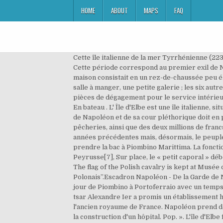
HOME
ABOUT
MAPS
FAQ
Cette île italienne de la mer Tyrrhénienne (223 km2, 31 000 hab. Avec elle, Napoléon va organiser de nombreuses bals, réceptions et représentations théâtrales[4]. Cette période correspond au premier exil de Napoléon. Je suis un homme mort. Louis Joseph Marchand, serviteur de Napoléon, décrit ainsi le palais : « Cette maison consistait en un rez-de-chaussée peu élevé composé de dix pièces ; quatre avaient vue sur la ville, qu'elles dominaient: une antichambre, un petit salon, une salle à manger, une petite galerie ; les six autres étaient sur le jardin et sur la mer ; un bureau, une bibliothèque, une chambre à coucher, une salle de bains, deux pièces de dégagement pour le service intérieur. L'État d'Elbe est une monarchie, dans laquelle l'empereur possède tous les pouvoirs. Comprendre Aller En avion En bateau . L' Île d'Elbe est une île italienne, située dans l' archipel toscan, en mer Méditerranée. L'argent pour payer les travaux entrepris ainsi que le train de vie de Napoléon et de sa cour pléthorique doit en principe provenir des revenus fonciers de l'île, notamment des mines de l'État, et des taxes sur le sel et les pêcheries, ainsi que des deux millions de francs devant être versés annuellement par la France. La population de l'île s'est montrée hostile à l'empereur durant les années précédentes mais, désormais, le peuple de cette île pense que la venue de l'empereur permettrait un plus grand prestige[3]. Pour aller à l’île d’Elbe il faut prendre la bac à Piombino Marittima. La fonction de trésorier général de l'Empereur et receveur général des recettes de l'île d'Elbe est dévolue à Guillaume Peyrusse[7], Sur place, le « petit caporal » déborde d'énergie. en 2007) appartient à la province de Livourne (région de Toscane). Annulation sur plupart hôtels. The flag of the Polish cavalry is kept at Musée de l'Armée of Paris and below the flag is the following statement: “Etendard de l’Escadron de Chevau - Légers Polonais”.Escadron Napoléon - De la Garde de Napoléon a l’Ile d’Elbe(Don du Prince de la Moskowa le 12 juin 1929). Corsica Ferries propose jusqu'à 7 départs par jour de Piombino à Portoferraio avec un temps de traversée de seulement 30 minutes. L'île est pendant trois cents jours le centre de tous les intérêts. Comme le tsar Alexandre Ier a promis un établissement hors de France digne de l’empereur Napoléon, il propose la Corse à Caulaincourt, qui refuse, car elle fait partie de l'ancien royaume de France. Napoléon prend des mesures de salubrité pour développer les conditions de vie des Elbois ; il établit un plan d'irrigation et demande la construction d'un hôpital. Pop. ». L'île d'Elbe fait partie de l'archipel toscan, à environ 10 kms de la péninsule italienne. Bonaparte est accompagné d'une suite d'une cinquantaine de personnes puis d'un bataillon d'infanterie de la Vieille Garde fort de sept cents à hui