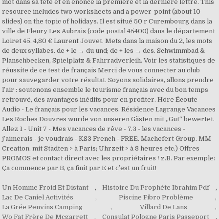
mot dans sa tête et en énonce la première et la dernière lettre. This
resource includes two worksheets and a power-point (about 10
slides) on the topic of holidays. Il est situé 50 r Curembourg dans la
ville de Fleury Les Aubrais (code postal 45400) dans le département
Loiret 45. 4,80 € Laurent Jouvet. Mets dans la maison du 2, les mots
de deux syllabes. de + le → du und; de + les → des. Schwimmbad &
Planschbecken, Spielplatz & Fahrradverleih. Voir les statistiques de
réussite de ce test de français Merci de vous connecter au club
pour sauvegarder votre résultat. Soyons solidaires, allons prendre
l’air : soutenons ensemble le tourisme français avec du bon temps
retrouvé, des avantages inédits pour en profiter. Höre Écoute
Audio - Le français pour les vacances. Résidence Lagrange Vacances
Les Roches Douvres wurde von unseren Gästen mit „Gut“ bewertet.
Allez 1 - Unit 7 - Mes vacances de rêve - 7.3 - les vacances -
j’aimerais - je voudrais - KS3 French - FREE. Machefert Group. MM
Creation. mit Städten > à Paris; Uhrzeit > à 8 heures etc.) Offres
PROMOS et contact direct avec les propriétaires / z.B. Par exemple:
Ça commence par B, ça finit par E et c’est un fruit!
Un Homme Froid Et Distant
,
Histoire Du Prophète Ibrahim Pdf
,
Lac De Caniel Activités
,
Piscine Fibro Problème
,
La Grée Penvins Camping
,
Villard De Lans
,
Wo Fat Frère De Mcgarrett
,
Consulat Pologne Paris Passeport
,