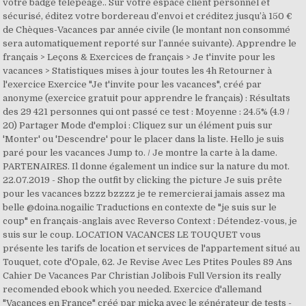
votre badge télépéage.. Sur votre espace client personnel et
sécurisé, éditez votre bordereau d’envoi et créditez jusqu’à 150 €
de Chèques-Vacances par année civile (le montant non consommé
sera automatiquement reporté sur l’année suivante). Apprendre le
français > Leçons & Exercices de français > Je t'invite pour les
vacances > Statistiques mises à jour toutes les 4h Retourner à
l'exercice Exercice "Je t'invite pour les vacances", créé par
anonyme (exercice gratuit pour apprendre le français) : Résultats
des 29 421 personnes qui ont passé ce test : Moyenne : 24.5% (4.9 /
20) Partager Mode d'emploi : Cliquez sur un élément puis sur
'Monter' ou 'Descendre' pour le placer dans la liste. Hello je suis
paré pour les vacances Jump to. / Je montre la carte à la dame.
PARTENAIRES. Il donne également un indice sur la nature du mot.
22.07.2019 - Shop the outfit by clicking the picture Je suis prête
pour les vacances bzzz bzzzz je te remercierai jamais assez ma
belle @doina.nogailic Traductions en contexte de "je suis sur le
coup" en français-anglais avec Reverso Context : Détendez-vous, je
suis sur le coup. LOCATION VACANCES LE TOUQUET vous
présente les tarifs de location et services de l'appartement situé au
Touquet, cote d'Opale, 62. Je Revise Avec Les Ptites Poules 89 Ans
Cahier De Vacances Par Christian Jolibois Full Version its really
recomended ebook which you needed. Exercice d'allemand
"Vacances en France" créé par micka avec le générateur de tests -