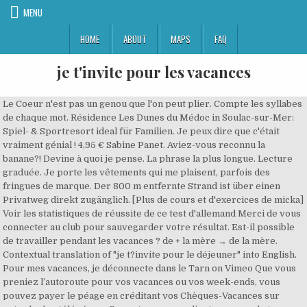
MENU
HOME
ABOUT
MAPS
FAQ
je t'invite pour les vacances
Le Coeur n'est pas un genou que l'on peut plier. Compte les syllabes
de chaque mot. Résidence Les Dunes du Médoc in Soulac-sur-Mer:
Spiel- & Sportresort ideal für Familien. Je peux dire que c'était
vraiment génial ! 4,95 € Sabine Panet. Aviez-vous reconnu la
banane?! Devine à quoi je pense. La phrase la plus longue. Lecture
graduée. Je porte les vêtements qui me plaisent, parfois des
fringues de marque. Der 800 m entfernte Strand ist über einen
Privatweg direkt zugänglich. [Plus de cours et d'exercices de micka]
Voir les statistiques de réussite de ce test d'allemand Merci de vous
connecter au club pour sauvegarder votre résultat. Est-il possible
de travailler pendant les vacances ? de + la mère → de la mère.
Contextual translation of "je t?invite pour le déjeuner" into English.
Pour mes vacances, je déconnecte dans le Tarn on Vimeo Que vous
preniez l’autoroute pour vos vacances ou vos week-ends, vous
pouvez payer le péage en créditant vos Chèques-Vacances sur