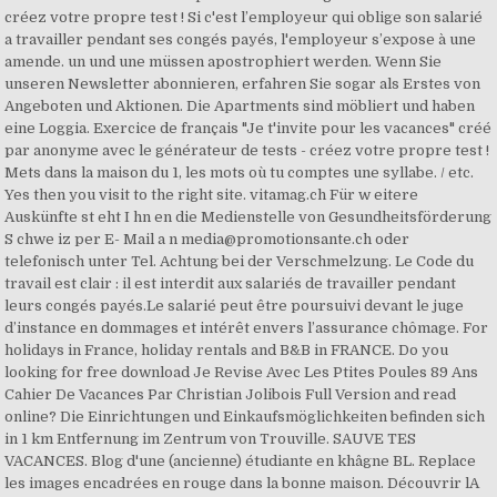
créez votre propre test ! Si c'est l’employeur qui oblige son salarié
a travailler pendant ses congés payés, l'employeur s’expose à une
amende. un und une müssen apostrophiert werden. Wenn Sie
unseren Newsletter abonnieren, erfahren Sie sogar als Erstes von
Angeboten und Aktionen. Die Apartments sind möbliert und haben
eine Loggia. Exercice de français "Je t'invite pour les vacances" créé
par anonyme avec le générateur de tests - créez votre propre test !
Mets dans la maison du 1, les mots où tu comptes une syllabe. / etc.
Yes then you visit to the right site. vitamag.ch Für w eitere
Auskünfte st eht I hn en die Medienstelle von Gesundheitsförderung
S chwe iz per E- Mail a n media@promotionsante.ch oder
telefonisch unter Tel. Achtung bei der Verschmelzung. Le Code du
travail est clair : il est interdit aux salariés de travailler pendant
leurs congés payés.Le salarié peut être poursuivi devant le juge
d’instance en dommages et intérêt envers l’assurance chômage. For
holidays in France, holiday rentals and B&B in FRANCE. Do you
looking for free download Je Revise Avec Les Ptites Poules 89 Ans
Cahier De Vacances Par Christian Jolibois Full Version and read
online? Die Einrichtungen und Einkaufsmöglichkeiten befinden sich
in 1 km Entfernung im Zentrum von Trouville. SAUVE TES
VACANCES. Blog d'une (ancienne) étudiante en khâgne BL. Replace
les images encadrées en rouge dans la bonne maison. Découvrir lA