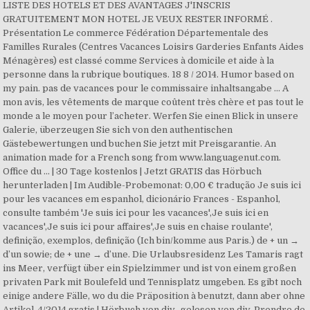
LISTE DES HOTELS ET DES AVANTAGES J'INSCRIS
GRATUITEMENT MON HOTEL JE VEUX RESTER INFORMÉ .
Présentation Le commerce Fédération Départementale des
Familles Rurales (Centres Vacances Loisirs Garderies Enfants Aides
Ménagères) est classé comme Services à domicile et aide à la
personne dans la rubrique boutiques. 18 8 / 2014. Humor based on
my pain. pas de vacances pour le commissaire inhaltsangabe ... A
mon avis, les vêtements de marque coûtent très chère et pas tout le
monde a le moyen pour l’acheter. Werfen Sie einen Blick in unsere
Galerie, überzeugen Sie sich von den authentischen
Gästebewertungen und buchen Sie jetzt mit Preisgarantie. An
animation made for a French song from www.languagenut.com.
Office du … | 30 Tage kostenlos | Jetzt GRATIS das Hörbuch
herunterladen | Im Audible-Probemonat: 0,00 € tradução Je suis ici
pour les vacances em espanhol, dicionário Frances - Espanhol,
consulte também 'Je suis ici pour les vacances',Je suis ici en
vacances',Je suis ici pour affaires',Je suis en chaise roulante',
definição, exemplos, definição (Ich bin/komme aus Paris.) de + un →
d’un sowie; de + une → d’une. Die Urlaubsresidenz Les Tamaris ragt
ins Meer, verfügt über ein Spielzimmer und ist von einem großen
privaten Park mit Boulefeld und Tennisplatz umgeben. Es gibt noch
einige andere Fälle, wo du die Präposition à benutzt, dann aber ohne
Artikel. 4/2014 gratis | Hörbuch von div., gelesen von div. Prendre de