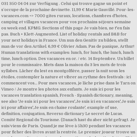
031 350 04 04 zur Verfügung . Celui qui trouve gagne un point et
s’occupe de la prochaine devinette. 11,99 € Marie Gauvillé. Pour-les-
vacances.com => 7000 gites ruraux, locations, chambres d'hotes,
camping et villages vacances pour vos prochains séjours semaine
ou week end. KPMG. Sections of this page Je vais bien, ne t'en fais
pas. Buch + Klett-Augmented. List of holiday rentals and B&B for
your next holidays in France. Um nun den Genitiv zu bilden, stellt
man de vor den Artikel. 6,99 € Olivier Adam. Pas de panique, Arthur!
Human translations with examples: lunch, for lunch, the lunch, lunch
time, lunch option. Des vacances en or. / etc. 14 Septembre. Un billet
pour le commissaire. Mets dans la maison du 3 les mots de trois
syllabes. Lâcher du lest en montgolfière, passer la nuit sous les
étoiles, contempler la nature et vibrer au rythme des festivals : ici
commencent vos… Pour mes vacances, je lâche prise dans le Tarn on
Vimeo / Je montre les photos aux enfants. Je suis ici pour les
vacances translation spanish, French - Spanish dictionary, meaning,
see also 'Je suis ici pour les vacances',Je suis ici en vacances',Je suis
ici pour affaires',Je suis en chaise roulante', example of use,
definition, conjugation, Reverso dictionary Le secret de Lucas.
Comité Regional du Tourisme. (Danach hast du aber nicht gefragt. Je
suis/viens de Paris. Quand je me lève à 5h30 pendant les vacances
pour ficher des livres avant la rentrée. Le premier joueur trouve un