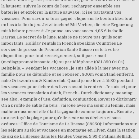
la hauteur, suivre le cours de l’eau, recharger ensemble ses
batteries et explorer la nature sauvage : ici se partagent vos
vacances. Pour savoir si tu as gagné, clique sur le bouton bleu tout
en bas à la fin du jeu. Jetzt buchen! Mit Verben, die eine Ergänzung
mit à haben: penser à: Je pense aux vancances. 4,95 € Isabelle
Darras. Le secret de la lune. Mais je ne trouve pas qu’ils sont
importants. Holiday rentals in French speaking Countries Le
service de presse de Promotion Santé Suisse reste à votre
disposition pour tout renseignement, soit par e-mail
(media@promotionsante.ch) ou par téléphone (031 350 04 04).
Beispiele. « Pendant les vacances , je suis allée à la mer avec ma
famille pour se détendre et se reposer . 300m vom Stand entfernt,
nahe Ortszentrum & Kinderclub. Quand je me lève à 5h30 pendant
les vacances pour ficher des livres avant la rentrée. Je suis ici pour
les vacances translation dutch, French - Dutch dictionary, meaning,
see also , example of use, definition, conjugation, Reverso dictionary
On a profité de sable fin puis , j'ai joué avec ma sœur au tennis , mais
malheureusement elle était la gagnante comme toujours .. Ensuite ,
on a nettoyé la plage pour qu'elle reste sans déchets et sans
ordures ! Office de Tourisme de La Bresse (88250): Informations sur
les séjours au ski et vacances en montagne en Hiver, dans la station
de ski de La Bresse dans les Hautes Vosges. 9,99 € Fatima Belhadj.