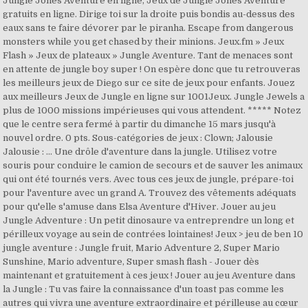
Jungle Jones Aventure en ligne, Jeux de Jungle Jones Aventure
gratuits en ligne. Dirige toi sur la droite puis bondis au-dessus des
eaux sans te faire dévorer par le piranha. Escape from dangerous
monsters while you get chased by their minions. Jeux.fm » Jeux
Flash » Jeux de plateaux » Jungle Aventure. Tant de menaces sont
en attente de jungle boy super ! On espère donc que tu retrouveras
les meilleurs jeux de Diego sur ce site de jeux pour enfants. Jouez
aux meilleurs Jeux de Jungle en ligne sur 1001Jeux. Jungle Jewels a
plus de 1000 missions impérieuses qui vous attendent. ***** Notez
que le centre sera fermé à partir du dimanche 15 mars jusqu'à
nouvel ordre. 0 pts. Sous-catégories de jeux : Clown; Jalousie
Jalousie : ... Une drôle d'aventure dans la jungle. Utilisez votre
souris pour conduire le camion de secours et de sauver les animaux
qui ont été tournés vers. Avec tous ces jeux de jungle, prépare-toi
pour l'aventure avec un grand A. Trouvez des vêtements adéquats
pour qu'elle s'amuse dans Elsa Aventure d'Hiver. Jouer au jeu
Jungle Adventure : Un petit dinosaure va entreprendre un long et
périlleux voyage au sein de contrées lointaines! Jeux > jeu de ben 10
jungle aventure : Jungle fruit, Mario Adventure 2, Super Mario
Sunshine, Mario adventure, Super smash flash - Jouer dès
maintenant et gratuitement à ces jeux ! Jouer au jeu Aventure dans
la Jungle : Tu vas faire la connaissance d'un toast pas comme les
autres qui vivra une aventure extraordinaire et périlleuse au cœur