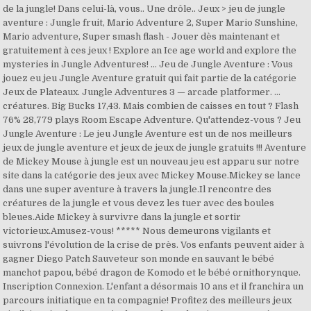
de la jungle! Dans celui-là, vous.. Une drôle.. Jeux > jeu de jungle
aventure : Jungle fruit, Mario Adventure 2, Super Mario Sunshine,
Mario adventure, Super smash flash - Jouer dès maintenant et
gratuitement à ces jeux ! Explore an Ice age world and explore the
mysteries in Jungle Adventures! … Jeu de Jungle Aventure : Vous
jouez eu jeu Jungle Aventure gratuit qui fait partie de la catégorie
Jeux de Plateaux. Jungle Adventures 3 — arcade platformer. …
créatures. Big Bucks 17,43. Mais combien de caisses en tout ? Flash
76% 28,779 plays Room Escape Adventure. Qu'attendez-vous ? Jeu
Jungle Aventure : Le jeu Jungle Aventure est un de nos meilleurs
jeux de jungle aventure et jeux de jeux de jungle gratuits !!! Aventure
de Mickey Mouse à jungle est un nouveau jeu est apparu sur notre
site dans la catégorie des jeux avec Mickey Mouse.Mickey se lance
dans une super aventure à travers la jungle.Il rencontre des
créatures de la jungle et vous devez les tuer avec des boules
bleues.Aide Mickey à survivre dans la jungle et sortir
victorieux.Amusez-vous! ***** Nous demeurons vigilants et
suivrons l'évolution de la crise de près. Vos enfants peuvent aider à
gagner Diego Patch Sauveteur son monde en sauvant le bébé
manchot papou, bébé dragon de Komodo et le bébé ornithorynque.
Inscription Connexion. L'enfant a désormais 10 ans et il franchira un
parcours initiatique en ta compagnie! Profitez des meilleurs jeux