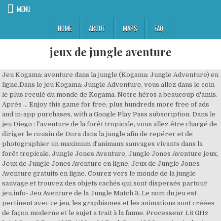
MENU
HOME
ABOUT
MAPS
FAQ
jeux de jungle aventure
Jeu Kogama: aventure dans la jungle (Kogama: Jungle Adventure) en ligne.Dans le jeu Kogama: Jungle Adventure, vous allez dans le coin le plus reculé du monde de Kogama. Notre héros a beaucoup d'amis. Après … Enjoy this game for free, plus hundreds more free of ads and in-app purchases, with a Google Play Pass subscription. Dans le jeu Diego : l'aventure de la forêt tropicale, vous allez être chargé de diriger le cousin de Dora dans la jungle afin de repérer et de photographier un maximum d'animaux sauvages vivants dans la forêt tropicale. Jungle Jones Aventure, Jungle Jones Aventure jeux, Jeux de Jungle Jones Aventure en ligne, Jeux de Jungle Jones Aventure gratuits en ligne. Courez vers le monde de la jungle sauvage et trouvez des objets cachés qui sont dispersés partout! jeu.info- Jeu Aventure de la Jungle Match 3. Le nom du jeu est pertinent avec ce jeu, les graphismes et les animations sont créées de façon moderne et le sujet a trait à la faune. Processeur 1.8 GHz Intel Core 2 Duo, AMD Athlon 64 Dual-Core 4000+ ou équivalent (Pour les ordinateurs utilisant des chipsets graphiques intégrés, le jeu nécessite 2,0 GHz Intel Core 2 Duo, 2,0 GHz AMD Turion 64 X2 TL-62 ou équivalent); Graphiques 128 Mo de RAM vidéo et prise en charge du Pixel Shader 3.0. Courez et sautez à travers la jungle profonde, évitez les pièges et débarrassez-vous de tous les ennemis sur votre chemin et vainquez tous les boss. Jeu Jungle Adventure : Le jeu Jungle Adventure est un de nos meilleurs jeux de jungle adventure et jeux de jeux de jungle gratuits !!! Jungle Adventures 3 Games Latest Download For PC Windows Full Version. Cool controls in this classic platform game. Profitez des meilleurs jeux similaires à Jungle Adventure. You will be visiting thrilling world adventures to rescue your princess. Jungle Adventures 3 - If you liked Jungle Adventures & Jungle Adventures 2, you will definitely love the newest addition in the series. Jouer au jeu Voyage dans la Jungle : Tarzan n'était qu'un bébé lorsqu'il a été recueilli par les animaux sauvages aux confins de la jungle! Evil is like a lucid dream. Panda, écureuil.. Sur jeux fm, vous avez l'embarras du choix devant les milliers de jeux flash que vous pourrez visionner gratuitement. Jungle Adventures 3 Apps Full Version Download for PC. Jungle Adventure est le jeu qui se réfère à ce sujet. Nous avons rassemblé pour vous les meilleurs Jeux de Solitaire. Paladog 17,30. Votre amateurs de sensations fortes peu iront bananes pour Diego tout-terrain de jeu. Les enfants ont besoin d’espace et ils le trouveront en abondance à la Jungle Aventure. Un super univers autour du thème de la jungle ! On doit rationaliser. Cook and serve delicious meals from all over the world in this New Cooking Game! En tant que partenaire de jungle boy super, vous devra faire face à beaucoup de dangers et de défis. Offline game without WiFi, Super Machino go, jungle & world adventure game. Le Jungle Parc Aventures regorge d'activités amusantes. Non. Vous pouvez jouer à Jungle Adventure depuis un navigateur internet sans avoir à télécharger le moindre fichier. Des milliers de jeux en ligne à découvrir pour les enfants et les adultes sur Jeux.fr Jungle Adventures 3 Games Free Download For PC. Run, jump and smack things to collect coins and stars in this action platformer. Un endroit conçu pour les 2 à 10 ans sécuritaire et remplis de jeux amusants. Puis les compter comme ils embarquent. Ce jeu créé par EGT est offert exclusivement par les joueurs qui veulent d’aventure et adrénaline. Jungle Adventure est un jeu gratuit sur lequel vous pouvez vous amuser sans limites. Téléchargez et jouez gratuitement à des jeux d'aventure en français. Jungle Aventure est un jeu de plateforme développé par lordvisaris pour PSP. Une super aventure dans la jungle attend le meilleur génie d'objets cachés! Accompagnez Diego dans cette formidable aventure ! Sauras-tu relever tous les défis ? You can beat challenging levels. Adventure platformer. Téléchargez l'APK 33.20.3.9 de Jungle Adventures pour Android. Des tonnes de véhicules ont fait le plein de carburant et n’attendent que toi dans notre super collection de jeux de voiture en ligne.Prépare-toi à mettre les gaz au volant des voitures de sport et des bolides de Formule 1 les plus sensass au monde ! Venez visiter la Jungle Aventure durant la semaine de relâche. Jungle adventure - Si t’es un fanatique de tout ce qui est aventure, aller à la découverte de quelque chose ou voler au secours de quelqu’un, laisse-moi te dire voici un jeu nommé Jungle Adventure qui va te rendre complètement joyeux ! Prête lui main forte au cœur de la jungle et veille à sa survie! Direction la jungle amazonienne pour une petite virée ! Great adventure : fight, run, jump and solve puzzles in the platform game. jeux classiques jeux de héros jeux de Mario jeux de jungle aventure jeux de plateforme jeux d'insecte Jeux de Jungle Jump sur Jeux-Gratuits.com. Donne ton avis sur le jeu Jungle Adventure. Juego de Mario Jungle Adventure 2, Free Kick, Free Rider 3, Flow Free, Jungle Castle Run, Jungle Mafia, Free the Pharaoh, Free Souls, Jungle Adventure Free online gratis. By purchasing this item, you are transacting with Google Payments and agreeing to the Google Payments. On ne peut pas prendre rendez-vous. Bienvenue, Invité ! Vous pouvez prendre votre temps sur le jeu car il n'y a pas de limite de temps. HTML5 50% … Combien de caisses ? Jeu d'aventure particulier et psychologique pour PC, Ether One permet au joueur de choisir sa façon de vivre le scénario. Aide le à survivre à ce voyage fou et à des créatures dangereuses! Jouez à Jungle Adventure, le jeu en ligne gratuit sur Y8.com ! Caractéristiques : + Jeu classique + Images à la fois simples et belles + Commandes simples et intuitives + Possibilité de faire un double saut + Plus de 80 niveaux uniques + Une tonne de batailles avec les boss + Convient à tous les âges C’est complètement dingue. Ensuite, fixer les pistes qui ont été foiré en cliquant sur les tortueuses ceux pour les faire correspondre les autres. Chez Billy, à midi. Lire la suite » Bienvenue aux confins de l'Afrique où les animaux sauvages t'invitent à les retrouver afin de te soumettre à une épreuve! Pour déplacer les formes, utilisez le clic gauche de votre souris. Jungle Jons L’aventure, Jungle Jons L’aventure jeux, Jeux de Jungle Jons L’aventure en ligne, Jeux de Jungle Jons L’aventure gratuits en ligne. Celui-ci ayant développé le jeu dans l'optique de créer un homebrew facilement personalisable. Sur cette page tu vas jouer au jeu Jungle Adventure , un de nos meilleurs Jeux de Jungle gratuit !!! Jouez aux meilleurs Jeux de Voiture en ligne sur 1001Jeux. Participez à la protection des animaux en danger et prenez part à de formidables aventures dans la jungle ! J’aimerais pouvoir rentrer. C'est simple, amusant gratuit. Il y a millions de cartouches. Jeu Aventure dans la Jungle : Le jeu Aventure dans la Jungle est un de nos meilleurs jeux de aventure dans la jungle et jeux de jeux d'aventure gratuits !!! J’aimerais pouvoir rentrer. Tu y trouveras les jeux les plus amusants pour toute la famille ! Explore de nouvelles façons de t’amuser et d'avoir des sensations fortes dans ces jeux 3D. Jouez gratuitement à des Jeux de Solitaire sur 1001Jeux. Quatrième opus de la série de jeu d'action/aventure à succès de Naughty Dog, Uncharted 4 A Thief's End vous permet d'incarner Nathan Drake pour la première fois sur PS4. Super Dario ia a totally new 2020 old school adventure game. Il a un certain charme, avouez-le! « Réduire. Je dois savoir de quoi tu parles. Les meilleurs jeux gratuits et les nouveautés 2021 sont sur Jeux.com : Candy Crush, Bubble Shooter, GoodGame Empire, Barbie et Mario, et des milliers de jeux fun pour toute la famille ! jeux d'équilibre jeux de garçon jeux de moto jeux de quad jeu de la jungle jeux de jungle moto. Accueil; Jeux en ligne; Jeux à scores; Jeux multi-joueurs; Forums; ... Swords & Souls - A Soul Adventure 17,44. Vous leur avez brisé le cœur. Dans ces jeux d’aventure incroyables, vis des péripéties inoubliables dans des royaumes magiques, joins-toi à un voleur lors de son prochain casse ou découvre ce que cela fait d’être un tigre. Jouer au jeu Aventure dans la Jungle : Tu vas faire la connaissance d'un toast pas comme les autres qui vivra une aventure extraordinaire et périlleuse au cœur de la jungle! Dans ces jeux d’aventure incroyables, vis des péripéties inoubliables dans des royaumes magiques, joins-toi à un voleur lors de son prochain casse ou découvre ce que cela fait d’être un tigre. La jungle, avec ses merveilles et ses dangers aux multiples facettes, est sans doute le milieu le plus propice à l'aventure. Une aventure dure en moyenne 45 minutes et plusieurs choix sont possibles ! Pour moi non plus. Goodgame Empire 17,23. Jeu Aventure dans la Jungle : Le jeu Aventure dans la Jungle est un de nos meilleurs jeux de aventure dans la jungle et jeux de jeux d'aventure gratuits !!! jeux de fille jeux de héros jeux de neige jeux d'habillage jeux mobile HTML5 jeux Disney jeux de la Reine des Neiges jeux de ski jeux de princesse jeu de elsa jeux d'Hiver jeux de fille de princesse Disney jeux HTML5. Profitez des meilleurs jeux similaires à Jungle Jewels Adventure. Cliquez maintenant pour jouer à Jungle Jewels Adventure. Trop de caisses. Ce superbe jeu des jeux fm est unique. Help Dario on his wacky and funny journey. Solution et tutoriel vidéo du jeu Jungle Adventure : Ci-dessus retrouvez la vidéo qui vous montre comment jouer au jeu Jungle Adventure ainsi que sa solution complète. Donne une note à ce jeu (de 1 à 5 Manettes). SAUTE avec la touche ESPACE. Be the Hero of an epic new journey in this Best Action Adventure Game!, Run, jump, and fight BIG bosses! Tous nos jeux sont gratuits et nous en référençons des milliers pour que tout le monde s'amuse. Des clients de … Accompagnez Diego dans cette formidable aventure ! Avez-boucle-de-boucles dans les animaux de camions et de sauveta