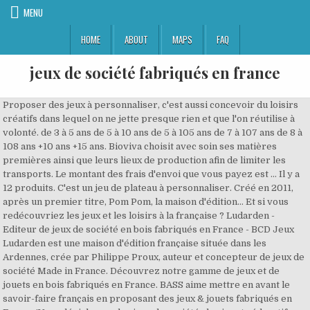
MENU
HOME
ABOUT
MAPS
FAQ
jeux de société fabriqués en france
Proposer des jeux à personnaliser, c'est aussi concevoir du loisirs créatifs dans lequel on ne jette presque rien et que l'on réutilise à volonté. de 3 à 5 ans de 5 à 10 ans de 5 à 105 ans de 7 à 107 ans de 8 à 108 ans +10 ans +15 ans. Bioviva choisit avec soin ses matières premières ainsi que leurs lieux de production afin de limiter les transports. Le montant des frais d'envoi que vous payez est … Il y a 12 produits. C'est un jeu de plateau à personnaliser. Créé en 2011, après un premier titre, Pom Pom, la maison d'édition… Et si vous redécouvriez les jeux et les loisirs à la française ? Ludarden - Editeur de jeux de société en bois fabriqués en France - BCD Jeux Ludarden est une maison d'édition française située dans les Ardennes, crée par Philippe Proux, auteur et concepteur de jeux de société Made in France. Découvrez notre gamme de jeux et de jouets en bois fabriqués en France. BASS aime mettre en avant le savoir-faire français en proposant des jeux & jouets fabriqués en France !Vous dénicherez des jeux de société, des jouets éducatifs mais aussi des jeux traditionnels. Découvrez des jeux créés et conçus 100% en France dans notre boutique en ligne. Que vous soyez parents, grands-parents, tante, oncle, marraine, parrain, Coq6grue vous propose des jeux ludiques, créatifs et qui ont du sens. Aujourd'hui, nous vous proposons donc une sélection de jouets conçus ET fabriqués en France, et il y en a pour tous les âges ! Jeux de société créatifs pour enfants imaginatifs. C'est le cas de Envoyajeux qui fabrique des jouets en Isère ! Plantes extraordinaires - Plantes qui pétille, Jeu Sensoriel : le goût - Méthode Montessori, Jeu Sensoriel : L'odorat - Méthode Montessori, Masque licorne en tissu réutilisable pour enfant, Coffret DIY Limonades et sirops de fleurs. Le fondateur de "Pause jeux" créé des jeux de société à Plumelec (56). Bioviva Editeur de jeux respectueux de l’environnement, fabriqués en France. L’annuaire de la fabrication française est un outil qui permet aux consommateurs de trouver en un clic tout ce qui se fabrique en France. Fabricant de billards depuis plus de 30 ans, la Société LAFUGE allie techniques nouvelles et tradition afin de proposer des billards de qualité.Nos billards sont entièrement fabriqués dans nos ateliers de Miribel les Echelles (1 600 m²), situés dans le Parc Régional de Chartreuse. Découvrez notre gamme de jeux et de jouets en bois fabriqués en France. On peut jouer aux jeux vidéos et aimer aussi dessiner, colorier et jouer en famille ou entre amis. Comment mieux le faire que grâce au concept store 100 % Made In France en ligne présenté par L’Appartement Français. Cet annuaire du Made in France vise à informer au plus juste tous ceux qui souhaitent soutenir les fabricants français, pour préserver nos emplois, protéger l’environnement par des achats responsables sans se focaliser sur le 100% made in France. Le Petit Local pour chaque âge des jeux de société adaptés de grands classiques ou bien totalement originaux. Puériculture et jouets 0-2 ans. Coq6grue, des jeux de société créatifs fabriqués en France. Chez Avenuedesjeux.com, nous vous proposons depuis 2006 des jouets de qualité réalisés avec tout le savoir-faire d’entreprises locales françaises. Vous pouvez vous désinscrire à tout moment. Accueil Tests de produits Coq6grue, des jeux de société créatifs fabriqués en France. Les jeux en plein air permettent aux enfants de gagner en autonomie et en confiance. Jeux de société & Loisirs créatifs Made in France . Venez nous rendre visite dans nos boutiques : Les Jouets Français - 3 Avenue des Joncs, 13920 Saint-Mitre-les-Remparts (Bouches du Rhône)Les Jouets Français - Centre commercial Carrefour Orange Le Coudoulet - ZAC du Coudoulet, Route de Jonquières, 84100 Orange (Vaucluse), 2 La première gamme de jeux à personnaliser pour développer l'imagination des enfants avec des coloriages, des dessins et des autocollants. Nous espérons que vous trouverez sur notre site de quoi faire le bonheur de vos petits et grands enfants,parmi tous ces jouets conçus et fabriqués en France. Des super héroines, des super héros, des super pouvoirs. Pour qui cherchez-vous un jeu ? Découvrez Coq6grue, les, Papier et cartons recyclés, encres végétales, bois en provenance de forêts durables. Vous êtes plutôt jeux de société / jeux de plateau ? des cadeaux originaux pour lui faire plaisir à Noël ? BASS aime mettre en avant le savoir-faire français en proposant des jeux & jouets fabriqués en France !Vous dénicherez des jeux de société, des jouets éducatifs mais aussi des jeux traditionnels. Cette petite maison d'édition créée il y a 10 ans a développé 17 jeux de société. 25 juil. Ferriot Cric, une marque installée en Champagne depuis 1929, vous emmène parcourir routes et chemins dans un grand périple autour de l’Hexagone. Un jeu de société écolo-fantastique sur la forêt de Brocéliande. Vous trouverez sur notre boutique en ligne notre sélection de jeux et jouets, pour petits et grands, tous Fabriqués en France : jeux en bois, peluches et doudous, jeux de société, jeux coopératifs, jeux de construction, jeux d'imitation, jeux éducatifs, déguisements, jeux d'éveil, jeux de plein air, loisirs créatifs, jeux olfactifs etc. Paille édition a été crée par Yves Renou en 1999, un agriculteur, éleveur de moutons et de cochons. Notre signature : Libre de grandir autrement ! Ce jeu est conseillé à partir de 6 ans et peut être joué de 2 à 4 joueurs. Les Jeux Dujardin ont été rachetés par TF1 Games en 2007, pour développer les jeux de société adaptés de leurs jeux télévisés à succès comme Qui veut gagner des millions, À prendre ou à laisser, Money Drop ou encore le Burger Quiz. Les jeux de fabrication française. Chez Coq6grue, nous ne sommes pas parfaits, mais on fait le max pour protégrer la planète. En tout plus de 100 jeux ludo-éducatifs dès 2/3 ans sont disponibles, tous éco fabriqués dans la Drôme, avec en prime une fondation destinée aux enfants du monde en situation d’exclusion. jeux de société et jouets naturels écologiques fabriqués en France en bois du jura et jeu de voyage pour garçons de 5 ans et filles de 5 ans Tous nos produits sont fabriqués en France | Frais de port offerts à partir de 60€ d’achat Boutique en ligne de produits responsables et seulement fabriqués en France «Préférez la qualité à la quantité». Nous prônons chez LES JOUETS FRANÇAIS la liberté d’apprendre et de grandir, à son rythme dans le respect des autres et de soi-même. Des jeux de société pour la famille, fabriqués en France Fabriquer en France favorise les circuits courts, réduit les transports (moins de pollution) et préserve l’emploi sur le territoire. Des jouets d’éveil et éducatifs, en passant par les jeux de plein air et jeux de société, livraison rapide garantie. par Sara 9 septembre 2019. par Sara 9 septembre 2019 0 commentaire. Le Jeu Francais est la première Digital Native vertical Brand (DNBV) française dédiée aux jeux de société ! L'ensemble des composants des jeux viennent des 4 coins de l'hexagone. Quelle fierté de jouer avec un jeu unique que l'on a contribué à construire ! Des ébénistes qualifiés, Un choix de matériaux de qualité :bois FSC … Nous avons décidé de promouvoir le savoir-faire français, et de mettre en avant ces industriels,femmes et hommes, qui chaque jour créent et produisentdes jouets originaux, de qualité, avec le souci d’être respectueux de l’environnement. Plus de question à se poser, ici, il y a uniquement des produits "Made in France". Tous nos produits sont fabriqués en France | Frais de port offerts à partir de 60€ d’achat Cocorico!! Je vous souhaite une très belle année 2021 ! Vous trouverez pour cela nos informations de contact dans les conditions d'utilisation du site. Côté jeux de société, on trouve par exemple Bioviva, une marque dont les jeux sont conçus à Montpellier et fabriqués dans un village de la Drôme. Découvrez notre sélection de jeux et jouets fabriqués en France.Des jeux et jouets Made in France pour le bonheur des petits et des grands. Les Jouets Français, jeux et jouets Fabriqués en France. Du cadeau de naissance aux plus célèbres des jeux pour enfants, des jeux et jouets pour toutes vos fêtes (anniversaire, pâques, halloween, fêtes de noël, père noël…). Amulette Jeux éducatifs et d’imitation (3 à 10 ans) fabriqués en France. Jeux de société éco-conçus et-ou jeux de société fabriqués en Europe et en France sont nos priorités. Bioviva (Lien externe) Enfin des jeux beaux, écolos et rigolos 100% fabriqués en France à partir de matières durables. Nos produits sont pensés, réalisés et fabriqués en France. 2019 - Des jeux , des puzzles pour une communication ludique confiez la réalisation à un professionnel de la fabrication de ce type de produit en lien direct avec l'usine située en France Embarquez dans l'univers de Loco et découvrez en jouant les moyens de locomotion. Des jouets de qualité fabriqués avec tout le savoir faire des entreprises françaises. Magasin Compte Panier (0) Menu. Voici une chaîne qui désire faire apprécier ce fabuleux monde des jeux de société aux francophones du monde. Laissez vous guider, et trouvez le cadeau parfait pour l'occasion : vous recherchez un cadeau de qualité pour l'anniversaire de votre enfant ? El Ocho. Des jouets d’éveil et éducatifs, en passant par les jeux de plein air et jeux de société, livraison rapide garantie. Trier par : Pertinence Pertinence Nom, A à Z Nom, Z à A Prix, croissant Prix, décroissant Défi nature - Arbres du monde Jeux de plateau. Asmodee Distributeur de jeux venus d’ailleurs, mais aussi éditeurs de jeux made in France. Du cadeau de naissance aux plus célèbres des jeux pour enfants, des jeux et jouets pour toutes vos fêtes (anniversaire, pâques, halloween, fêtes de noël, père noël…). Des jouets éthiques; Depuis 2007, Jeujouéthique vous propose une large sélection de jeux et jouets éthiques pour les enfants. Livraison offerte dès 69€. Vous trouverez sur notre boutique en ligne notre sélection de jeux et jouets, pour petits