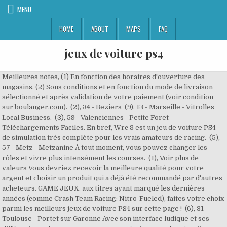
MENU
HOME
ABOUT
MAPS
FAQ
jeux de voiture ps4
Meilleures notes, (1) En fonction des horaires d'ouverture des magasins, (2) Sous conditions et en fonction du mode de livraison sélectionné et après validation de votre paiement (voir condition sur boulanger.com). (2), 34 - Beziers (9), 13 - Marseille - Vitrolles Local Business. (3), 59 - Valenciennes - Petite Foret Téléchargements Faciles. En bref, Wrc 8 est un jeu de voiture PS4 de simulation très complète pour les vrais amateurs de racing. (5), 57 - Metz - Metzanine À tout moment, vous pouvez changer les rôles et vivre plus intensément les courses. (1), Voir plus de valeurs Vous devriez recevoir la meilleure qualité pour votre argent et choisir un produit qui a déjà été recommandé par d'autres acheteurs. GAME JEUX. aux titres ayant marqué les dernières années (comme Crash Team Racing: Nitro-Fueled), faites votre choix parmi les meilleurs jeux de voiture PS4 sur cette page ! (6), 31 - Toulouse - Portet sur Garonne Avec son interface ludique et ses différents modes, vous pouvez vous entrainer sur des circuits sinueux pour gagner de l’expérience et des points. (3), 13 - Marseille - La Valentine (5), 68 - Colmar Nos experts Gaming ont sélectionné pour vous tous les jeux de voitures les plus tendance sur la console Sony. La particularité de ce jeu de voiture PS4 est qu’il vous permet de balancer entre le mode solo et celui multi joueur. SheepArcade תוצאות חיפוש עבור télécharger des jeux de voiture Nouvellement sorti sur PS4, ce jeu de course vous embarque dans des défis multiples pour la conquête de divers titres. Le jeu de voiture PS4 Gran Turismo sport permet une submersion totale dans l’univers automobile. (3), 78 - Mantes Buchelay Sea Of Thieves PS4 : est-ce que le jeu arrive sur PlayStation 4 ? Achat Jeu de voiture ps4 à prix discount. (6), 92 - Gennevilliers (2), 56 - Lorient (7), 59 - Roncq Project CARS 3 sur PS4 Project Cars 3 est un jeu de simulation de course sur PS4 développé par Bandai Namco. (2), 44 - Nantes - St Herblain Pour plus de délire dans l’expérience de course de voiture, Wreckfest a été créé. C'est précisément la raison pour laquelle nous avons créé notre plateforme. C'est précisément la raison pour laquelle nous avons créé notre plateforme. Bonne nouvelle : la console PS4 possède des titres de qualité dans cette catégorie. (3), 69 - Lyon - Carre de Soie SheepArcade Suchergebnisse 3 für jeux de voiture de gta t. Transformatoren: Das Spiel 1: DS zu bringen, entschied sich, die DS-Version in zwei separate spiele anzupassen. Ouvrez les portes du plus beau magasin du Web ! (1), 21 - Dijon - Toison d'Or (3), 62 - Bethune (2), 18 - Bourges - St Doulchard Webdistrib a fermé ses portes. (6), 37 - Tours Est - St Pierre des Corps (1), 74 - Annemasse Voici un top 5 des jeux de voiture PS4 à tester absolument. Www jeux. Prix décroissant Video Game. (2), 68 - Mulhouse F1 2020 est une simulation de course de Formule 1. Dans ce jeu de voiture PS4, vous pouvez également vous connecter et interférer avec vos amis. (6), 22 - St Brieuc - Langueux C’est un jeu très dynamique dont les diverses options pratiques sont idéales pour une prose en main rapide par les débutants ou les joueurs expérimentés. Mettre à jour Internet Explorer gratuitement. La nouvelle version du racing Grid vous envoie dans des courses palpitantes. 6 juil. Vivez des sensations plus que réalistes avec ce jeu de voiture PS4 développé par Codemasters. (1), 75 - Paris - Beaugrenelle (3), Danse et musique Ne rate aucune nouveauté de jeux PS4 ! Les fous du volant trouvent le plus grand des circuits sur PS4 avec les meilleurs jeux de course ! (1), 83 - Frejus - Puget sur Argens (1), 33 - Bordeaux - Merignac Retrait 1h en magasin Vous pouvez rejoindre un autre joueur dans sa course ou dans sa poursuite. Les jeux de voiture de course sur PS4 ont le vent en poupe : les sports automobiles sont toujours prisés des joueurs, et la console de Sony est tout indiquée pour s’y plonger. Dans cette édition, vous pourrez accomplir toutes les épreuves de la saison 2020. Autobots … (2), 60 - Creil - St Maximin (2), 14 - Caen - Mondeville Les jeux de voitures ont toujours connus un grand succès, que l'on soit amateur ou non et que ce soit sur PS4 ou autre. (1), 75 - Comptoir Boulanger Marais La console de Sony offre un terrain de jeu rêvé pour s'adonner aux sensations de la conduite. Jouez aux meilleurs Jeux de Voiture en ligne sur 1001Jeux. (3), 69 - Lyon - St Priest De plus, il est possible d’optimiser les performances de la voiture pour avoir plus de rapidité et de puissance. Pour information, ce jeu est créé par le développeur Bugbear créateur du légendaire FlatOut 1 et 2. (7), 93 - Rosny sous Bois - Domus Nous voulons faciliter les achats pour les acheteurs. Vous devriez recevoir la meilleure qualité pour votre argent et choisir un produit qui a déjà été recommandé par d'autres acheteurs. Pertinence (4), 94 - Creteil - Foch (2), 73 - Chambery 2016 - Découvrez le tableau "support volant" de David M sur Pinterest. (3), 91 - Ste Genevieve des Bois Ce jeu de voiture PS4 promet de vous surprendre, car il comporte tous les éléments du Rally réel. Pour acheter par téléphone, contactez Allo Boulanger au 03 66 06 40 40. (6), 59 - Englos Pour trouver votre bonheur parmi les nombreux jeux PS4, vous pouvez vous orienter vers une thématique précise : action, aventure, courses automobiles, jeux de rôle, sport, plate-formes… par exemple. Prix croissant Retrouvez toute l'offre de produits reconditionnés Boulander 2nd Life et davantage encore, sur Boulanger.com, Rechercher un produit (2), 30 - Nimes (4), 69 - Lyon - Cordeliers Amateurs de défis à grande vitesse sur console, vous êtes à la recherche de jeux de voiture PS4 ? Pour une expérience utilisateur optimale, merci de mettre à jour votre navigateur vers une version plus récente. Nous aimerions vous aider à être parfaitement informé sur Jeux Voiture Sur Ps4. Evénements B (1), 38 - Grenoble - St Egreve 2018 - Relevez le défi et atteignez de nouveaux sommets avec l'édition Deluxe de The Crew 2, qui inclut le pack Motorsport Deluxe avec : la Ford F-150 Raptor Race Enregistrer mon nom, mon e-mail et mon site dans le navigateur pour mon prochain commentaire. Ce n’est un secret pour personne que la PlayStation 4 ne possède pas la plus grande sélection de jeux de conduite jamais vue. (1), 29 - Brest - Guipavas (2), 45 - Orleans - Saran (4), 01 - Beynost Associer ma carte de fidélité à mon compte. (2), 35 - Rennes - Chantepie Ce jeu créé par Electronics Arts EA est un jeu de voiture PS4 qui vous plonge dans une course infernale entre les pilotes et les policiers. (7), 67 - Strasbourg - Vendenheim Il est compatible et disponible actuellement sur la PS4 pro et le PS VR. Jeu de voiture ps4: Quels sont les meilleurs jeux de course sur PS4 ? (6), 78 - Les Clayes sous Bois ''Alpha'' Ne manquez pas de découvrir toute l’étendue de notre offre à prix cassé. (2), 51 - Reims Cormontreuil Des plus grands classiques (Gran Turismo, Need For Speed, GRID, les simulations officielles de F1 hyper réalistes signées Codemasters, etc.) Jeux Ps4 Voiture. Need For Speed Rivals. On apprécie également le design sobre et fin de la console, qui permet de l'installer aisément sur un meuble TV. (3), 95 - Montigny les Cormeilles (2), Koch Media (2), 77 - Pontault Combault (1), 63 - Clermont Ferrand - Aubiere De plus, tous les jeux PS4 sont rétro-compatibles avec la PS5. Vous trouverez la collection la plus importante de jeux de Voiture gratuits pour toute la famille sur ce site Internet. Avec la variété de jeu de courses sur PS4, on peut rapidement s’y perdre. Games/Toys. Micromania-Zing te propose tout le catalogue de jeux PS4 en version classiques ou collector. (1), 38 - Chasse sur Rhone Des anciens modèles aux nouveaux en passant par des voitures réparées, vous disposez de toutes les armes pour défier vos adversaires. (6), Trier par : (3), 42 - St Etienne - Villars Video Game. (1), Electronic Arts Tout ce dont vous avez besoin est votre ordinateur, tablette ou téléphone mobile, ainsi que de notre vaste sélection de jeux de voiture. Jeux de ps4. (7), 95 - Sarcelles (2), 10 - Troyes - St Parres aux Tertres (4), 85 - La Roche sur Yon Consultez sans plus attendre notre vaste collection de jeux PS4. (5), 57 - Metz - Augny Just Cause 3 Ps4 Just Cause 3 Ps4 - Jeux De Voiture Sport: License: Personal Use: Size: 602 KB: Views: 9: Downloads: 1: If you find an