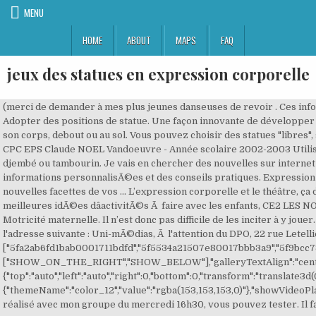
MENU
HOME
ABOUT
MAPS
FAQ
jeux des statues en expression corporelle
(merci de demander à mes plus jeunes danseuses de revoir . Ces informations pourront faire lâobjet dâune prise de dÃ©cision automatisÃ©e visant Ã Ã©valuer vos prÃ©fÃ©rences ou centres dâintÃ©rÃªts personnels. A vos plumes tous les groupes adorent ! motricité sport … L'objectif de cette séquence est "- Mobiliser le pouvoir expressif du corps, en reproduisant une séquence simple d'actions apprise ou en présentant une action inventée. 2- Le deuxième joueur répète ‘Il s’appelle… et ça le gratte là’ en [