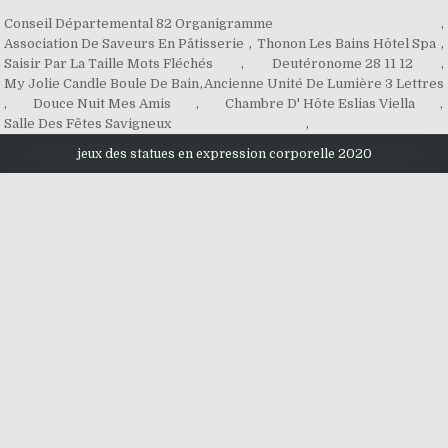
Conseil Départemental 82 Organigramme
,
Association De Saveurs En Pâtisserie
,
Thonon Les Bains Hôtel Spa
,
Saisir Par La Taille Mots Fléchés
,
Deutéronome 28 11 12
,
My Jolie Candle Boule De Bain
,
Ancienne Unité De Lumière 3 Lettres
,
Douce Nuit Mes Amis
,
Chambre D' Hôte Eslias Viella
,
Salle Des Fêtes Savigneux
,
jeux des statues en expression corporelle 2020