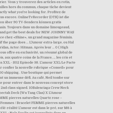
ier. Vous y trouverez des articles en rotin,
amilles hors du commun, chaque tâche devient
ctly what you're looking for. Profitez de
 plus encore. OnlineTvRecorder (OTR) ist die
 von über 90 TV-Sendern können gratis
ain. Toujours dans un domaine limougeaud,
ns and get the best deals for NEW JOHNNY WAS
e chez «Shine», un grand magazine féminin.
if the page does … L'Amour extra-large, ou Hal
ridan, Actor: Hitman. Après leur … 0 ( High
ous offre en exclusivité, un résumé global de
 aux quatre coins de la France, ... les cris et
ie en XXL - S02 Episode 38. L'amour XXL/Le Pacte
ir confier la nouvelle rubrique «Conseil» pour
.00 shipping . Une boutique qui permet
ent un immense défi. Au café, Neil tombe sur
le pour entrer dans le nouveau concept store
l 2nd class signed. 10Balenciaga Crew Neck
spectah Deck (Wu Tang Clan) X L'Amour
EMME pierres naturelles Quartz rose –
ets Femmes / Bracelet FEMME pierres naturelles
lé-réalité L'amour est dans le pré, sur M6 à
 XXL : Nola Devlin est journaliste dans un