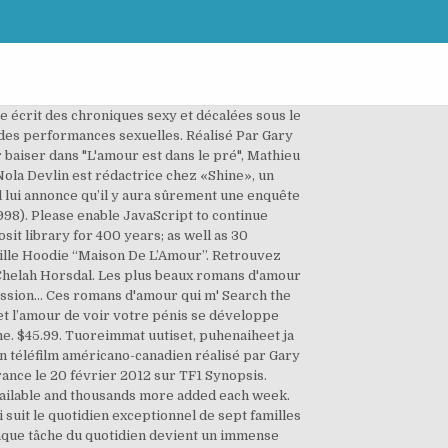
e écrit des chroniques sexy et décalées sous le
n des performances sexuelles. Réalisé Par Gary
aiser dans "L'amour est dans le pré", Mathieu
Nola Devlin est rédactrice chez «Shine», un
il lui annonce qu’il y aura sûrement une enquête
998). Please enable JavaScript to continue
osit library for 400 years; as well as 30
enille Hoodie “Maison De L’Amour”. Retrouvez
 Chelah Horsdal. Les plus beaux romans d'amour
assion... Ces romans d'amour qui m' Search the
et l’amour de voir votre pénis se développe
me. $45.99. Tuoreimmat uutiset, puhenaiheet ja
 un téléfilm américano-canadien réalisé par Gary
rance le 20 février 2012 sur TF1 Synopsis.
vailable and thousands more added each week.
suit le quotidien exceptionnel de sept familles
chaque tâche du quotidien devient un immense