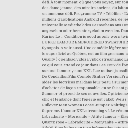
défi. À tout moment, où que vous soyez, sur tou
des dame jeanne, des miroirs anciens, du laito
un immense défi. Programme TV > Téléfilm > L'a
millions d'applications Android récentes, de je
universelle Mediathek des Fernsehens aus Deu
angesehen oder heruntergeladen werden. Dame 
Karine Le … Condition is good as only worn tw
BURKE L'AMOUR EMBROIDERED SWEATSHIRT, SIZE 
Synopsis. A voir aussi. Une comédie légère sur 
le superficiel au Québec, est un film germano-a
Quality ) openload vidoza vidlox streamango Le
ce qui vous attend ce jour dans Les Feux de l'Am
surtout l'amour y sont XXL. Lue uutiset ja osal
De Cendrillon.Film Complet/Entier.Version Fran
aider les lectrices mal dans leur peau à surmo
d'acheter de façon responsable, en se faisant 
Summer et prend de ses nouvelles. Opticienne 
chic et tendance dont l'égérie est Jakob Weiss
Pullover Men Women Loose Jumper Knitting Swe
Supreme. L’amour XXL streaming vf. Le résumé 
Labradorite – Morganite – Attite l’amour – Él
Quartz rose – Labradorite – Morganite – Attite
21h05. Bing helps you turn information into act