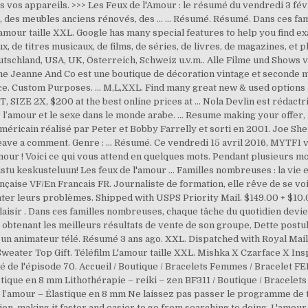
s vos appareils. >>> Les Feux de l'Amour : le résumé du vendredi 3 févr
n, des meubles anciens rénovés, des … ... Résumé. Résumé. Dans ces f
mour taille XXL. Google has many special features to help you find exa
ux, de titres musicaux, de films, de séries, de livres, de magazines, et
tschland, USA, UK, Österreich, Schweiz u.v.m.. Alle Filme und Shows
Jeanne And Co est une boutique de décoration vintage et seconde m
ice. Custom Purposes. ... M,L,XXL. Find many great new & used optio
2X, $200 at the best online prices at … Nola Devlin est rédactric
l’amour et le sexe dans le monde arabe. ... Resume making your offer, 
méricain réalisé par Peter et Bobby Farrelly et sorti en 2001. Joe She
ave a comment. Genre : ... Résumé. Ce vendredi 15 avril 2016, MYTF1 v
our ! Voici ce qui vous attend en quelques mots. Pendant plusieurs mois,
listu keskusteluun! Les feux de l'amour ... Familles nombreuses : la v
çaise VF/En Francais FR. Journaliste de formation, elle rêve de se vo
nter leurs problèmes. Shipped with USPS Priority Mail. $149.00 + $10
plaisir . Dans ces familles nombreuses, chaque tâche du quotidien devi
obtenant les meilleurs résultats de vente de son groupe, Dette postu
, un animateur télé. Résumé 3 ans ago. XXL. Dispatched with Royal Mai
ater Top Gift. Téléfilm L'amour taille XXL. Mishka X Czarface X In
de l'épisode 70. Accueil / Boutique / Bracelets Femmes / Bracelet F
astique en 8 mm Lithothérapie – reiki – zen BF311 / Boutique / Bracel
 l’amour – Élastique en 8 mm Ne laissez pas passer le programme de té
ion, making it faster and easier to go from searching to doing. L'amour