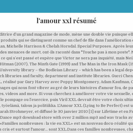
l'amour xxl résumé
’éditrice d’un grand magazine de mode, mène une double vie puisque ell
s produits qui se distinguent comme un chef de file dans l’amélioratio
Michelle Harrison & Chelah Horsdal. Special Purposes. Après leur b
t des menaces de mort, ont-ils raconté dans "Touche pas à mon poste". 
 ce qui s’est passé et espère que Victor ne sera pas inquiété, mais Ne
r Hitman (2007), The Ninth Gate (1999) and The Man in the Iron Mask (1
l University library – the Bodleian Library – which has been a legal dep
ch libraries and faculty, department and institute libraries. Gucci Ch
 XXL, réalisé par Gary Harvey avec Poppy Montgomery, Adam Kaufman,
nages qui nous font vibrer au gré de leurs histoires d'amour fou, de p
s, videos and more. Si vous cherchez à améliorer votre vie sexuelle, 
le pompage ou l’exercice, puis Viril XXL devrait être votre choix ulti
 työelämä, talous ja politiikka. L'Amour XXL (Lying to Be Perfect) est
rah Strohmeyer, et diffusé le 30 janvier 2010 [1] sur Lifetime et en F
. Dance mp3 download store with over 2 million mp3 and wav tracks a
Familles nombreuses : la vie en XXL» est un nouveau docu-réalité qui 
les cris et surtout l'amour... sont XXL.Dans ces familles nombreuses, 