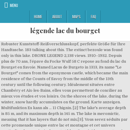
MENU
HOME
ABOUT
MAPS
FAQ
légende lac du bourget
Robuster Kunststoff-Reißverschlusskopf, perfekte Größe für Ihre Handtasche. 183 talking about this. The extinct bezoule was found only in this lake. DRONE LEGEND 2,138 views. 1910–1932. Depuis plus de 70 ans, l’épave du Focke Wulf 58 C repose au fond du lac du Bourget en Savoie. Named Lacus de Burgeto in 1313, its name "Le Bourget" comes from the eponymous castle, which became the main residence of the Counts of Savoy from the middle of the 13th century until the following century. Idéalement situées entre Chambéry et Aix-les-Bains, elles vous permettent de concilier au mieux vos études et vos loisirs. On the shores of the lake, during the winter, snow hardly accumulates on the ground. Karte anzeigen. Multifunktion Es kann als … 11 Chignin. [2] The lake's average depth is 85 m, and its maximum depth in 145 m. The lake is meromictic, meaning that it has layers that do not mix.[3]. Vous serez séduits par cette promenade unique entre lac et montagne et cet univers particulier dans un écrin de vert et bleu. Ces résidences, entourées par les montagnes, vous offrent un environnement exceptionnel à moins de 10 mn à pied du lac du Bourget. Chambéry, the capital of Savoie, lies about 10 km south of the lake. Jimmy Maistrello, guide de pêche en Savoie Haute Savoie. Un secret longtemps garder dans les abysses du lac du Bourget…. La légende veut que le lac du Bourget soit né des pleurs d’un ange. Formerly, it was called "Lac de Châtillon" (Ripa laci de Castellione in the 13th century), in reference to the castle and the eponymous seigneury. Das Priorat ist auch ein Teil der großen Kulturroute des Europarats, der einzige derzeit in Savoyen. Luxuriöse Villa mit Blick auf Lac du Bourget in Ihren Listen speichern. 1906–1910. Il s'étire en bordure ouest du lac du Bourget, dans le département de la Savoie. Der Lac du Bourget (deutsch See von Le Bourget) ist der größte natürliche See, der vollständig innerhalb Frankreichs liegt. Andere Unterkunftsarten in Le Bourget-du-Lac. Il vous permettra de profiter de magnifiques points de vue sur le lac, ses roselières et sa faune, mais égalemen… Prüfen Sie die Preise für Le Bourget-du-Lac am nächsten Wochenende, 18. For the Love of Physics - Walter Lewin - May 16, 2011 - Duration: 1:01:26. La Dent du Chat est un des sommets du mont du Chat, situé dans le Sud du massif du Jura et culminant à 1 390 m d'altitude. Au nord-nord-est, la dent domine le col de la Vacherie de plus de 330 m. Elle est située à la limite des communes de Bourdeau (à l'est… Précisions : Les prévisions à 3 jours météo présentées ici pour Le Bourget-du-Lac ( Savoie ) sont expérimentales et déterminées à partir des données brutes de WRF, un modèle numérique américain, ces prévisions doivent être prises à titre indicatif. Sie können es zum Einkaufen, Reisen, Besuchen von Partys, Geschenken und Geschenken herausnehmen, es ist zart, es ist nicht anstrengend. The Chambéry tramway was from 1892 to 1932 an up to 31 km (19 mi) long narrow-gauge steam tram network with 33 halts on four lines in Chambéry in Savoy in France. Je laisse le mystère entier pour que vous puissiez découvrir de vous même ce très bel article sur le blog Mitchell Purefishing : http://www.eu.purefishing.com/blogs/fr/jimmy-maistrello/la-legende-du-lac/, Votre adresse de messagerie ne sera pas publiée. clock. Le Bourget-du-Lac Angebote: Finden Sie tolle Angebote von Hunderten von Websites und buchen Sie das richtige Hotel mit 3.084 bewertungen von Le Bourget-du-Lac Hotels auf Tripadvisor. Robuster Kunststoff-Reißverschlusskopf, perfekte Größe für Ihre Handtasche. More than a year ago. Bateau. Le Bourget Du Lac Temperaturen Heute liegt die Temperatur in Le Bourget Du Lac tagsüber bei bis zu 18 Grad, was 2 Grad unter dem in den letzten Jahren gemessenen Durchschnitt im September liegt In den folgenden drei Tagen wird es in Le Bourget Du Lac maximal 19 Grad warm. Robuster Kunststoff-Reißverschlusskopf, perfekte Größe für Ihre Handtasche. The priory is also part of the great cultural route of the Council of Europe, the only one currently in Savoy. More than 30 species of fish are found in the lake, with arctic char, whitefish, zander, perch and pike most often caught. Gut 1 jährlich inspizierte Campingplätze in: Le Bourget-du-Lac, Frankreich. Les Balcons du Lac du Bourget - Entrez dans la légende de Lamartine et laissez-vous porter par cet itinéraire en balcon au dessus du plus grand lac naturel de France. History. Accueil du site | Plan du site | Mentions légales | Contact | Flux Rss Hôtel de Ville : 65 avenue de la Division Leclerc - 93350 LE BOURGET Tél : 01 48 38 82 82 [citation needed]The largest town on its shore is Aix-les-Bains. Sightseeing Tour Agency +33 4 79 88 68 00. accueil@aixlesbains-rivieradesalpes.com. der Camping des Lacs ***.. Es gibt viel zu sehen in Chambéry.Besuchen Sie das Schloss der Herzöge der Savoie, das Charmettes-Museum und die Kathedrale Saint-François-de-Sales, spazieren Sie durch die Altstadt und ihre vielen Arkaden. The largest town on its shore is Aix-les-Bains. Sie können es zum Einkaufen, Reisen, Besuchen von Partys, Geschenken und Geschenken herausnehmen, es ist zart, es ist nicht anstrengend. Consultez la FAQ du Géoportail pour plus d'informations sur la navigation 3D. D’une altitude moyenne de 231,5 mètres, il est bordé : à l’ouest par les derniers contreforts du Jura méridional, avec la Chaîne de l’Épine 1 482 mètres et sa Dent du Chat qui culmine à 1 390 mètres; à l’est par le Massif des Bauges, dont le Mon… Lac du Bourget was made famous by several romantic poems of Alphonse de Lamartine, including Le Lac,[4] as well as by descriptions by Xavier de Maistre, Honoré de Balzac, and Alexandre Dumas. It is mentioned in particular in the donation made by the Count of Savoy Amédée III in 1125, for the foundation of the abbey of Hautecombe, "on the shore of the lake of Châtillon" (supra ripam loci de Castellione). Discover the St. Lawrence church adjoining the priory. Lac du Bourget (Lake Bourget), also locally known as Lac Gris (Grey Lake) or Lac d'Aix, is a lake at the southernmost end of the Jura Mountains in the department of Savoie, France.It is the deepest lake located entirely within France, and either the largest or second largest after Lac de Grand-Lieu depending on season. Sie können es zum Einkaufen, Reisen, Besuchen von Partys, Geschenken und Geschenken herausnehmen, es ist zart, es ist nicht anstrengend. 9 Saint Jeoire. Les menus commencent à 32 € et la formule “entrée + plat + dessert” à 20 € le midi. Le chat avait trouvé refuge dans une grotte tout près du col que devait emprunter les voyageurs souhaitant se rendre au Lac du Bourget et sortait souvent de son trou pour dévorer les imprudents. 7 Challes. Parcours plat, sur chemins et plage de galets. 1905–1929. 4 Chemin des Ravoires, Le Bourget-du-Lac, Auvergne-Rhône-Alpes . 1892–1932. Ils achètent un compresseur chez un garagiste, Jean Bertin fabrique un respirateur et dans les effluves d’huile de moteur, ils se lancent. Le lac du Bourget aussi appelé par quelques locaux le lac Gris a hébergé une carpe record de 32,4 kilos Was sagt uns das? Lac Du Bourget Savoie Cosmteic Tasche, Reise Kosmetiktasche Tragbare Reise Make-up Kosmetiktasche Material: 600D Plain Oxford Stoff. Promouvoir la qualité de vie des habitants et des visiteurs du lac du Bourget Le lac du Bourget, un lac relique. The long and narrow north-south axis of the lake extends 18 km in length, and ranges between 1.6 km and 3.5 km in width. Entdecken Sie die St.-Lorenz-Kirche neben dem Priorat. It is a Ramsar site. However, the surrounding mountains have a warm-summer humid continental climate (Köppen : Dfb), or a subalpine climate (Köppen : Dfc), with cold to very cold winters, and abundant snowfall. Avec ses 4 460 hectares, le lac du Bourget est l'un des plus grands lacs naturel de France ! Visit our Instagram . La légende du lac, un titre mystérieux pour une histoire magnifique qui invite à la réflexion. … Le Bourget-du-Lac est une commune française située dans le département de la Savoie, en région Auvergne-Rhône-Alpes.. L'implantation d'un des pôles de l'Université Savoie-Mont-Blanc sur la commune a permis d'en faire une ville étudiante, d'une certaine manière. Luxuriöse Villa mit Blick auf Lac du Bourget. Bei uns findest du jene bedeutenden Fakten und unser Team hat alle Lac de bourget recherchiert. Entrez dans la légende de Lamartine et laissez-vous porter par cet itinéraire en balcon au dessus du plus grand lac naturel de France. Ce modele permet également d'avoir les prévisions météo de hauteur de houle (ainsi que la période et la direction) Aiguebelette, Paladru, le Bourget, entdecken Sie während Ihres Aufenthaltes im camping l’Eden de la Vanoise die Seen Savoyens.Eine Ressourcendomäne am Fuße der Berge, ideal gelegen eine Stunde von den großen Seen von Savoyen, nämlich dem lac du Bourget und d’Aiguebelette und anderthalb Stunden vom See von Paladru entfernt. Achat, vente de Bateau en vente à le bourget du lac occasion et neuf sur Youboat FR. Discover the St. Lawrence church adjoining the priory. It has a surface area of 44.5 square kilometres (4,450 hectares). De passage dans la région, un valeureux chevalier décida de combattre le chat et finit par le tuer. Lake Bourget is a favorite among anglers with a large variety of fish found in the deep clear waters. Multifunktion Es kann als … Dez. Vue exceptionnelle sur le lac du Bourgetet le massif de Belledonne, villa récente construite en 2013 implantée sur un terrain de 400 m². Le lac du Bourget, avec ses 18 km de longueur, ses 2,8 km de largeur maximale, ses 146 m d’eau dans sa plus grande profondeur et sa cote réglée à1 231,5 m, n’est que le reliquat d’un vaste lac primitif, consécutif à la dernière glaciation. Bourget (francouzsky Lac du Bourget) je největší jezero rozkládající se celé na území Francie.Leží v departementu Savojsko.Má rozlohu 44,5 km² při délce 18 km v severojižním směru a šířce 1,6 až 3,5 km. Aix les Bains Riviera des Alpes. G