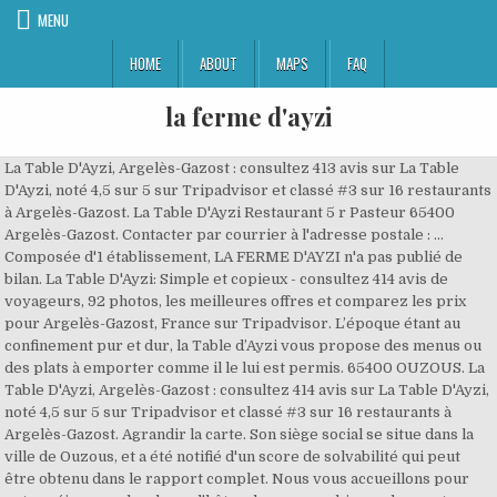
MENU
HOME
ABOUT
MAPS
FAQ
la ferme d'ayzi
La Table D'Ayzi, Argelès-Gazost : consultez 413 avis sur La Table
D'Ayzi, noté 4,5 sur 5 sur Tripadvisor et classé #3 sur 16 restaurants
à Argelès-Gazost. La Table D'Ayzi Restaurant 5 r Pasteur 65400
Argelès-Gazost. Contacter par courrier à l'adresse postale : …
Composée d'1 établissement, LA FERME D'AYZI n'a pas publié de
bilan. La Table D'Ayzi: Simple et copieux - consultez 414 avis de
voyageurs, 92 photos, les meilleures offres et comparez les prix
pour Argelès-Gazost, France sur Tripadvisor. L’époque étant au
confinement pur et dur, la Table d’Ayzi vous propose des menus ou
des plats à emporter comme il le lui est permis. 65400 OUZOUS. La
Table D'Ayzi, Argelès-Gazost : consultez 414 avis sur La Table D'Ayzi,
noté 4,5 sur 5 sur Tripadvisor et classé #3 sur 16 restaurants à
Argelès-Gazost. Agrandir la carte. Son siège social se situe dans la
ville de Ouzous, et a été notifié d'un score de solvabilité qui peut
être obtenu dans le rapport complet. Nous vous accueillons pour