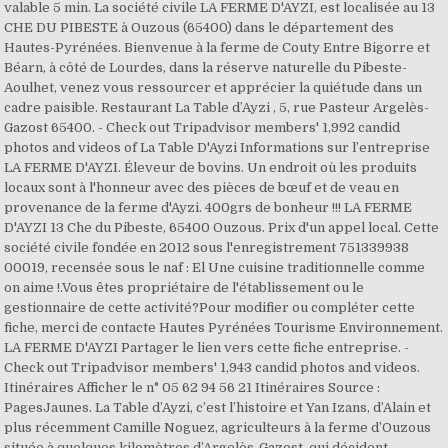
valable 5 min. La société civile LA FERME D'AYZI, est localisée au 13
CHE DU PIBESTE à Ouzous (65400) dans le département des
Hautes-Pyrénées. Bienvenue à la ferme de Couty Entre Bigorre et
Béarn, à côté de Lourdes, dans la réserve naturelle du Pibeste-
Aoulhet, venez vous ressourcer et apprécier la quiétude dans un
cadre paisible. Restaurant La Table d’Ayzi , 5, rue Pasteur Argelès-
Gazost 65400. - Check out Tripadvisor members' 1,992 candid
photos and videos of La Table D'Ayzi Informations sur l’entreprise
LA FERME D'AYZI. Éleveur de bovins. Un endroit où les produits
locaux sont à l'honneur avec des pièces de bœuf et de veau en
provenance de la ferme d'Ayzi. 400grs de bonheur !!! LA FERME
D'AYZI 13 Che du Pibeste, 65400 Ouzous. Prix d'un appel local. Cette
société civile fondée en 2012 sous l'enregistrement 751339938
00019, recensée sous le naf : El Une cuisine traditionnelle comme
on aime !.Vous êtes propriétaire de l'établissement ou le
gestionnaire de cette activité?Pour modifier ou compléter cette
fiche, merci de contacte Hautes Pyrénées Tourisme Environnement.
LA FERME D'AYZI Partager le lien vers cette fiche entreprise. -
Check out Tripadvisor members' 1,943 candid photos and videos.
Itinéraires Afficher le n° 05 62 94 56 21 Itinéraires Source :
PagesJaunes. La Table d’Ayzi, c’est l’histoire et Yan Izans, d’Alain et
plus récemment Camille Noguez, agriculteurs à la ferme d’Ouzous
située à quelques kilomètres d’Argelès-Gazost, qui décident