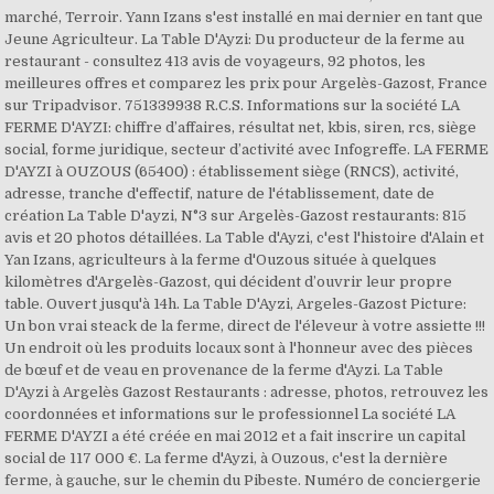
marché, Terroir. Yann Izans s'est installé en mai dernier en tant que
Jeune Agriculteur. La Table D'Ayzi: Du producteur de la ferme au
restaurant - consultez 413 avis de voyageurs, 92 photos, les
meilleures offres et comparez les prix pour Argelès-Gazost, France
sur Tripadvisor. 751339938 R.C.S. Informations sur la société LA
FERME D'AYZI: chiffre d’affaires, résultat net, kbis, siren, rcs, siège
social, forme juridique, secteur d’activité avec Infogreffe. LA FERME
D'AYZI à OUZOUS (65400) : établissement siège (RNCS), activité,
adresse, tranche d'effectif, nature de l'établissement, date de
création La Table D'ayzi, N°3 sur Argelès-Gazost restaurants: 815
avis et 20 photos détaillées. La Table d'Ayzi, c'est l'histoire d'Alain et
Yan Izans, agriculteurs à la ferme d'Ouzous située à quelques
kilomètres d'Argelès-Gazost, qui décident d’ouvrir leur propre
table. Ouvert jusqu'à 14h. La Table D'Ayzi, Argeles-Gazost Picture:
Un bon vrai steack de la ferme, direct de l'éleveur à votre assiette !!!
Un endroit où les produits locaux sont à l'honneur avec des pièces
de bœuf et de veau en provenance de la ferme d'Ayzi. La Table
D'Ayzi à Argelès Gazost Restaurants : adresse, photos, retrouvez les
coordonnées et informations sur le professionnel La société LA
FERME D'AYZI a été créée en mai 2012 et a fait inscrire un capital
social de 117 000 €. La ferme d'Ayzi, à Ouzous, c'est la dernière
ferme, à gauche, sur le chemin du Pibeste. Numéro de conciergerie