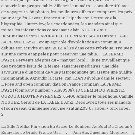
d’ouvrir leur propre table. Afficher le numéro. - consultez 401 avis
de voyageurs, 89 photos, les meilleures offres et comparez les prix
pour Argelès-Gazost, France sur Tripadvisor. Retrouvez la
biographie, l'interview, les coordonnées, les mandats ainsi que
toutes les informations concernant Alain, NOGUEZ sur
BFMBusiness.com CAPDEVIELLE BERNARD, 65400 Ouzous. GAEC
LA FERME D'AYZI, Group.agricole d'exploitation en commun, a
débuté son activité en mai 2012. A lire dans cette rubrique. Trouvez
sur une carte et appelez pour réserver une table. … LA FERME
D'AYZI. Fervents adeptes du « manger local », ils ne travaillent que
des produits issus de la ferme, sans intermédiaires, une idée
savoureuse d'un point de vue gastronomique qui assure une qualité
incomparable. Agrandir la carte. Yan, IZANS évolue dans le secteur :
… Free and open company data on France company LA FERME
D'AYZI (company number 751339938), 13 CHEMIN DU PIBESTE,
OUZOUS, HAUTES-PYRENEES, 65400 Afficher le téléphone. Camille
NOGUEZ, Gérant de LA TABLE D'AYZI; Découvrez tous ses mandats
et son réseau d'influence Service gratuit2,99 € / appel + prix appel.
2.
La Gifle Netflix
,
Phrygien En Arabe
,
Le Bonheur Au Bout Du Chemin 3
,
Equivalence Grade France Usa
,
Pain Aux Zucchinis Moelleux
,