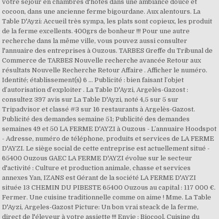
votre séjour en chambres d'hôtes dans une ambiance douce et
cocoon, dans une ancienne ferme bigourdane. Aux alentours. La
Table D'Ayzi: Accueil très sympa, les plats sont copieux, les produit
de la ferme excellents. 400grs de bonheur !!! Pour une autre
recherche dans la même ville, vous pouvez aussi consulter
l'annuaire des entreprises à Ouzous. TARBES Greffe du Tribunal de
Commerce de TARBES Nouvelle recherche avancée Retour aux
résultats Nouvelle Recherche Retour Affaire . Afficher le numéro.
Identité; établissement(s) 6 … Publicité : bien faisant l’objet
d’autorisation d’exploiter . La Table D'Ayzi, Argelès-Gazost :
consultez 397 avis sur La Table D'Ayzi, noté 4,5 sur 5 sur
Tripadvisor et classé #3 sur 16 restaurants à Argelès-Gazost.
Publicité des demandes semaine 51; Publicité des demandes
semaines 49 et 50 LA FERME D'AYZI à Ouzous - L’annuaire Hoodspot
- Adresse, numéro de téléphone, produits et services de LA FERME
D'AYZI. Le siège social de cette entreprise est actuellement situé -
65400 Ouzous GAEC LA FERME D'AYZI évolue sur le secteur
d'activité : Culture et production animale, chasse et services
annexes Yan, IZANS est Gérant de la société LA FERME D'AYZI
située 13 CHEMIN DU PIBESTE 65400 Ouzous au capital : 117 000 €.
Fermer. Une cuisine traditionnelle comme on aime ! Mme. La Table
D'Ayzi, Argeles-Gazost Picture: Un bon vrai steack de la ferme,
direct de l'éleveur à votre assiette !!! Envie : Biocool, Cuisine du