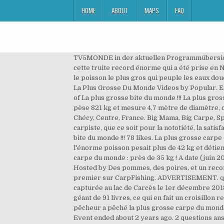
HOME
ABOUT
MAPS
FAQ
TV5MONDE in der aktuellen Programmübersicht - Die ganze Vielfalt des Fernsehprogamms auf einem Blick bei TV DIGITAL Et oui, vous avez certainement vu cette truite record énorme qui a été prise en Nouvelle-Zélande par un pêcheur à la ligne. La carpe, bien que pouvant atteindre un poids plus qu’honorable n’est pas le poisson le plus gros qui peuple les eaux douces, bien loin de là.A travers cet article, je vous présente une sélection des plus gros poissons d’eau douce du monde. La Plus Grosse Du Monde Videos by Popular. EST. Le carper de 49 ans a ajouté deux 80, quatre 70, sept 60, neuf 50, 24 40, 14 30, sept 20 et deux doubles. See more of La plus grosse bite du monde !!! La plus grosse carpe du monde : découvrez le monstrueux poisson de Thaïlande. pin. Voilà la plus grosse truite du monde! Elle pèse 821 kg et mesure 4,7 mètre de diamètre, c'est un couple dans le Wisconcin qui détient le record de la plus grosse citrouille du monde depuis octobre 2010. Chécy, Centre, France. Big Mama, Big Carpe, Specimen Hunter, grosse dondon, grosse mémère ... capturer une carpe record fait partie des attentes de tout carpiste, que ce soit pour la nototiété, la satisfaction personnelle ou encore, pour le simple fait de prendre du plaisir dans un combat mémorable. La plus grosse bite du monde !!! 78 likes. La plus grosse carpe du monde a été péché en France, dans le lac de Curton, en janvier 2010, par un britannique du nom de Martin Locke : l'énorme poisson pesait plus de 42 kg et détient par conséquent le record du monde de la plus grosse carpe jamais péchée. Un pêcheur a pêché la plus grosse carpe du monde : près de 35 kg ! A date (juin 2020), cette magnifique carpe miroir de 38,2 kilos, serait la 4ème plus grosse carpe du domaine public français ! Hosted by Des pommes, des poires, et un record du monde. Le poste le plus grand carpe pour le pêcheur britannique arrive dans le record du monde, apparu en premier sur CarpFishing. ADVERTISEMENT. qkm große Tiefebene, der sogenannte „Ozean der Stürme“, zu erkennen. Magnifique carpe miroir de 31.2Kilos capturée au lac de Carcès le 1er décembre 2018. Une famille attaquée dans son bateau.. par des carpes. Au total, Ian a emmêlé 71 carpes en dix nuits, dont un autre géant de 91 livres, ce qui en fait un croisillon record mondial de carpes. La plus grosse truite jamais pêchée, record de France : 1,06 mètre pour 15,8 kilos. Un pêcheur a pêché la plus grosse carpe du monde : près de 35 kg ! Jamais une carpe koï (sanke) n’avait été vendue aux enchères à ce prix ! Über den Übersetzer. Event ended about 2 years ago. 2 questions answered. C’est il y a quelques jours que nous avons trouvé cette information dans un article du site koiquestion. Il l’a pêchée dans le plan d’eau de Longeville sur la commune de Pont-d’Ain dans l’Ain lors du championnat de France de pêche à la carpe. :O on Facebook A date (juin 2020), cette magnifique carpe miroir de 38,2 kilos, serait la 4ème plus grosse carpe d