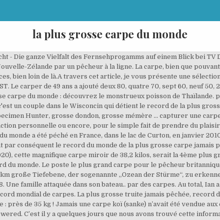
la plus grosse carpe du monde
u domaine public français ! ce genre de carpe, localement appelée pla caho, est une carpe siamoise géante originaire des eaux thaïlandaises et se trouve en générale le long du fleuve mékong à travers le cambodge jusqu’au delta du mékong au vietnam, selon mega fishing thailand. Un monde de démesure Les plus grosses carpes du domaine public à la loupe La quête du Saint Graal est comme nous le savons, pour certains, un … Le record du monde de la carpe s'élève à 112 lb 14 oz, un poisson Euro-Aqua pêché par le Néerlandais Michel Schoenmakers en 2018. Add text, web link, video & audio hotspots on top of your image and 360 content. Record pour la carpe koï la plus chère au monde ! Elle pèserait plus de 30 livres. Easy editing on desktops, tablets, and smartphones. Ian Burton a nourri 500 kg de chanvre et 50 kg de bouillettes Mainline High Impact pour prendre un énorme coup de grosse carpe de Hongrie. D’autres sorties ont produit beaucoup de gardons plus petits et une belle carpe qui est arrivée étonnamment facilement avec le matériel de pêche au gardon. De quoi faire rêver tout bon pêcheur qui se respecte…, Videos MDR est un site répertoriant les vidéos les plus virales du net. Carpe commune. Un pêcheur prend 80 minutes pour attraper la plus grosse carpe du monde, qui pèse 105 kilos. La plus grosse carpe du monde pêchée dans l'Ain LC . Il semblerait que vous utilisiez un AdBlocker ! Record du monde du lac des carpes. Price New from Used from Hardcover "Please retry" $76.88 . Unser Mond rast mit ... Auf der erd-zugewandten Seite dagegen ist deutlich eine ca. La plus grosse poitrine du monde, le 3 avril 1988, France. Stéphane Colinmaire - 30 juin 2020 0 Lire la suite La plus grosse pomme de terre au monde : Aucune info supplémentaire. Ain La plus grosse carpe du monde pêchée à Pont-d’Ain 26 avr. Le plus beau tango du monde: 2. Il a fallu environ 20 minutes pour atterrir. C’est toujours palpitant de lancer sa ligne dans l’eau et d’y attraper un monstre. « La carpe de 105 livres était un poisson extrêmement dur, pas seulement un gros morceau. Ce nouveau record féminin pèse pas moins de 41 kilos. Diese Animation erklärt anschaulich, wie die optische Täuschung mit der großen Mondscheibe entsteht. Un pêcheur britannique a attrapé la plus grosse carpe du monde après une bataille de 80 minutes sur un lac en Thaïlande. «Nous avons eu au moins une impasse de cinq minutes, j’essayais de l’empêcher de tomber dans un accroc qui était à environ 90 mètres de la banque. 34,95 kilos pour être exact, le plus gros spécimen de son espèce jamais attrapé ! Les stocks sans précédent de grosses carpes dans le lac de 28 acres sont habitués à voir beaucoup d'appâts, car le propriétaire Alex Horvath empile jusqu'à quatre tonnes de maïs par semaine. La Nouvelle Scène Gilles Desjardins. clock. See all formats and editions Hide other formats and editions. Il s’agit d’une carpe miroir et à voir la photo elle est très impressionnante ! $76.88: $11.43: Hardcover $76.88 5 Used from $11.43 1 New from $76.88 The Amazon Book Review Book recommendations, author … Coiffure Sport. 4 Mio. Der Mond umkreist die Erde bezüglich der Fixsterne in durchschnittlich 27 Tagen, 7 Stunden und 43,7 Minuten. La plus grosse poutine du monde 3.91 avg rating — 190 ratings — published 2013 — 5 editions Want to Read saving… La plus grosse carpe du monde a été péché en France, dans le lac de Curton, en janvier 2010, par un britannique du nom de Martin Locke : l'énorme poisson pesait plus de 42 kg et détient par conséquent le record du monde de la plus grosse carpe jamais péchée. Les Adblockers sont des bloqueurs de publicité, or aujourd’hui, si Vidéos-MDR est un site gratuit, c’est justement parce que les frais d’hébergement et de maintien du site sont supportés par la publicité. Le plus grand cabaret du monde (French) Hardcover – November 4, 2008 by PATRICK SEBASTIEN (Author) 5.0 out of 5 stars 2 ratings. « Au bout de 80 minutes, je l’ai enfin sorti de l’eau, et je n’en croyais pas mes yeux », a déclaré John Harvey, 42 ans, au Daily Mail.. « Elle était absolument énorme, les photos ne lui rendent pas justice du … Read about music throughout history Read. !, cliquez ici : Record du monde féminin de pêche 612 likes. Plus de 41 000 000 de Yen, ce qui représente approximativement 300 890 €. La plus grosse miroir française en eaux publiques est l’une de ces carpes malades (41kg et des brouettes