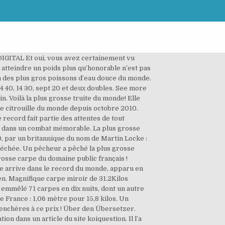
). This video is unavailable. La plus grosse poutine du monde by Félix — 182 La plus grosse poutine du monde by Félix — 182 Bring your visual storytelling to the next level. En plus du gardon, j’ai fait du bon sport avec une perche de 5 kg plus une brème de 11 kg. En août 1981, une annonce est faite dans le magazine « La Pêche et les Poissons » : la prise d’une carpe record du monde ! Er umläuft von Westen nach Osten die Erde im gleichen Drehsinn, mit dem die Erde um ihre Achse rotiert. "Nouveau record du monde féminin de pêche de la carpe" vient de tomber d’un plan d’eau privé étranger, le même où a été capturée la plus grosse carpe du monde pesant 51.20 KG. De quoi faire une soirée Méga Frite ! Bienvenue sur la page Facebook officielle de la FFPS Carpe (Ex-GN Carpe). Ce "nouveau record féminin" pèse 41 kilos. « Les carpes ballonnées sont de plus en plus nombreuses à cause de la surpêche. Je décris un roman. Invite tes amis! « Au bout de 80 minutes, je l’ai enfin sorti de l’eau, et je n’en croyais pas mes yeux », a déclaré John Harvey, 42 ans, au Daily Mail.. « Elle était absolument énorme, les photos ne lui rendent pas justice du … :O. Ian Burton montre sa carpe géante Euro-Aqua. La plus grosse carpe du monde pêchée dans l’Ain ! Un pêcheur britannique a attrapé la plus grosse carpe du monde après une bataille de 80 minutes sur un lac en Thaïlande. En Hongrie, le propriétaire du centre Aqua Pêche assure qu'une carpe record de 51,2 kg a été capturée le 23 novembre dans son plan d'eau de 11 hectares, ce qui serait un record du monde. On a souvent assisté à de nombreuses explications pour ce phénomène, mais pour nous, une seule tient. UNE INCROYABLE carpe miroir de 105 lb et 14 oz, la plus grosse jamais vue par un pêcheur britannique, a été débarquée par un spécialiste qui a empilé 1 200 lb d'appât. Nouveau record du monde féminin (ou pas) de pêche de la carpe vient de tomber d’un petit plan d’eau privé étranger, le même où a été capturée la plus grosse carpe du monde pesant 51.20 KG (poissons nourris dans l'objectif unique de faire des records). Anmelden oder Registrieren, um Kommentare zu schreiben; Music Tales. Il vous suffit pour cela de cliquer sur l’icone adblock, en rouge en haut à droite de votre navigateur et de cliquer sur « Activé sur ce site » afin de le désactiver. Readers’ questions about La plus grosse poutine du monde. En Thaïlande, le pêcheur britannique John Harvey a eu la chance de capturer la plus grosse carpe siamoise au monde. Vous avez l'éclat de la rose: Kommentare. Chaque jour, vous pourrez accéder à de nouvelles vidéos populaires, Vidéos MDR, des vidéos qui font le