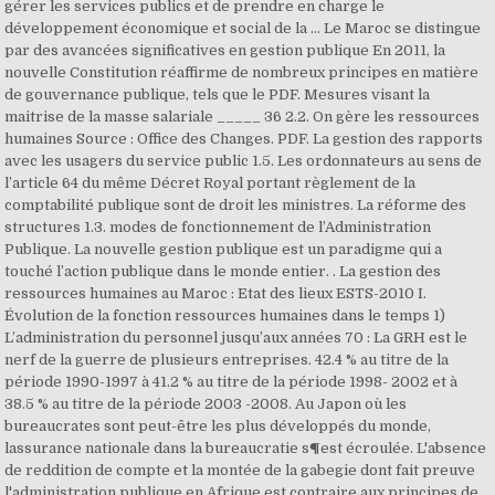
gérer les services publics et de prendre en charge le
développement économique et social de la … Le Maroc se distingue
par des avancées significatives en gestion publique En 2011, la
nouvelle Constitution réaffirme de nombreux principes en matière
de gouvernance publique, tels que le PDF. Mesures visant la
maitrise de la masse salariale _____ 36 2.2. On gère les ressources
humaines Source : Office des Changes. PDF. La gestion des rapports
avec les usagers du service public 1.5. Les ordonnateurs au sens de
l’article 64 du même Décret Royal portant règlement de la
comptabilité publique sont de droit les ministres. La réforme des
structures 1.3. modes de fonctionnement de l’Administration
Publique. La nouvelle gestion publique est un paradigme qui a
touché l’action publique dans le monde entier. . La gestion des
ressources humaines au Maroc : Etat des lieux ESTS-2010 I.
Évolution de la fonction ressources humaines dans le temps 1)
L’administration du personnel jusqu’aux années 70 : La GRH est le
nerf de la guerre de plusieurs entreprises. 42.4 % au titre de la
période 1990-1997 à 41.2 % au titre de la période 1998- 2002 et à
38.5 % au titre de la période 2003 -2008. Au Japon où les
bureaucrates sont peut-être les plus développés du monde,
lassurance nationale dans la bureaucratie s¶est écroulée. L'absence
de reddition de compte et la montée de la gabegie dont fait preuve
l'administration publique en Afrique est contraire aux principes de