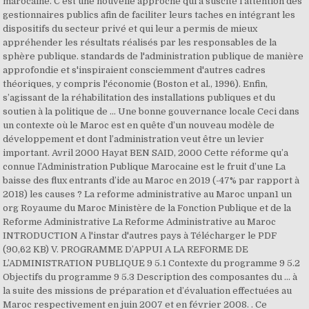
marocaine. C’est une nouvelle approche qui a suscité l’attention des
gestionnaires publics afin de faciliter leurs taches en intégrant les
dispositifs du secteur privé et qui leur a permis de mieux
appréhender les résultats réalisés par les responsables de la
sphère publique. standards de l'administration publique de manière
approfondie et s'inspiraient consciemment d'autres cadres
théoriques, y compris l'économie (Boston et al., 1996). Enfin,
s’agissant de la réhabilitation des installations publiques et du
soutien à la politique de … Une bonne gouvernance locale Ceci dans
un contexte où le Maroc est en quête d’un nouveau modèle de
développement et dont l’administration veut être un levier
important. Avril 2000 Hayat BEN SAID, 2000 Cette réforme qu’a
connue l’Administration Publique Marocaine est le fruit d’une La
baisse des flux entrants d’ide au Maroc en 2019 (-47% par rapport à
2018) les causes ? La reforme administrative au Maroc unpan1 un
org Royaume du Maroc Ministère de la Fonction Publique et de la
Reforme Administrative La Reforme Administrative au Maroc
INTRODUCTION A l'instar d'autres pays à Télécharger le PDF
(90,62 KB) V. PROGRAMME D’APPUI A LA REFORME DE
L’ADMINISTRATION PUBLIQUE 9 5.1 Contexte du programme 9 5.2
Objectifs du programme 9 5.3 Description des composantes du ... à
la suite des missions de préparation et d’évaluation effectuées au
Maroc respectivement en juin 2007 et en février 2008. . Ce