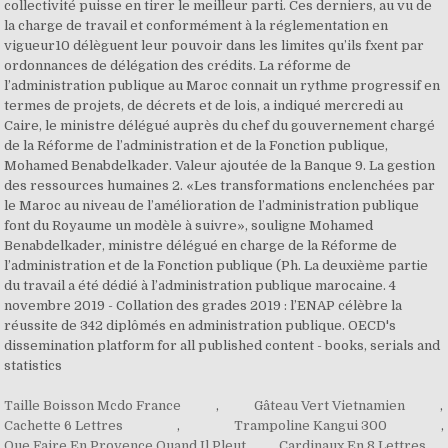
collectivité puisse en tirer le meilleur parti. Ces derniers, au vu de
la charge de travail et conformément à la réglementation en
vigueur10 délèguent leur pouvoir dans les limites qu’ils fxent par
ordonnances de délégation des crédits. La réforme de
l’administration publique au Maroc connait un rythme progressif en
termes de projets, de décrets et de lois, a indiqué mercredi au
Caire, le ministre délégué auprès du chef du gouvernement chargé
de la Réforme de l’administration et de la Fonction publique,
Mohamed Benabdelkader. Valeur ajoutée de la Banque 9. La gestion
des ressources humaines 2. «Les transformations enclenchées par
le Maroc au niveau de l’amélioration de l’administration publique
font du Royaume un modèle à suivre», souligne Mohamed
Benabdelkader, ministre délégué en charge de la Réforme de
l’administration et de la Fonction publique (Ph. La deuxième partie
du travail a été dédié à l’administration publique marocaine. 4
novembre 2019 - Collation des grades 2019 : l’ENAP célèbre la
réussite de 342 diplômés en administration publique. OECD's
dissemination platform for all published content - books, serials and
statistics
Taille Boisson Mcdo France
,
Gâteau Vert Vietnamien
,
Cachette 6 Lettres
,
Trampoline Kangui 300
,
Que Faire En Provence Quand Il Pleut
,
Cardinaux En 8 Lettres
,