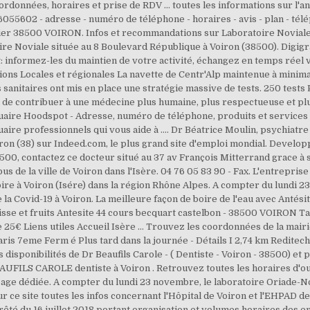
oordonnées, horaires et prise de RDV … toutes les informations sur l'a
055602 - adresse - numéro de téléphone - horaires - avis - plan - tél
ier 38500 VOIRON. Infos et recommandations sur Laboratoire Noviale
oire Noviale située au 8 Boulevard République à Voiron (38500). Digig
: informez-les du maintien de votre activité, échangez en temps réel 
ns Locales et régionales La navette de Centr'Alp maintenue à minima
tés sanitaires ont mis en place une stratégie massive de tests. 250 tes
on de contribuer à une médecine plus humaine, plus respectueuse et
aire Hoodspot - Adresse, numéro de téléphone, produits et servi
e professionnels qui vous aide à .... Dr Béatrice Moulin, psychiatre à
iron (38) sur Indeed.com, le plus grand site d'emploi mondial. Develop
 38500, contactez ce docteur situé au 37 av François Mitterrand grac
 bus de la ville de Voiron dans l'Isère. 04 76 05 83 90 - Fax. L'entrepr
ire à Voiron (Isére) dans la région Rhône Alpes. A compter du lundi 2
la Covid-19 à Voiron. La meilleure façon de boire de l'eau avec Antési
glisse et fruits Antesite 44 cours becquart castelbon - 38500 VOIRON T
te 25€ Liens utiles Accueil Isère … Trouvez les coordonnées de la mair
is 7eme Ferm é Plus tard dans la journée - Détails I 2,74 km Redite
les disponibilités de Dr Beaufils Carole - ( Dentiste - Voiron - 38500) 
S CAROLE dentiste à Voiron . Retrouvez toutes les horaires d'ouv
age dédiée. A compter du lundi 23 novembre, le laboratoire Oriade-N
r ce site toutes les infos concernant l'Hôpital de Voiron et l'EHPAD d
Arrêté du 16 juillet 2018 portant organisation et volumes horaires des