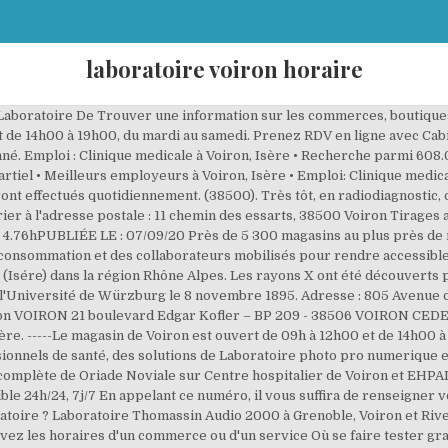
laboratoire voiron horaire
 Laboratoire De Trouver une information sur les commerces, boutiques
t de 14h00 à 19h00, du mardi au samedi. Prenez RDV en ligne avec Cab
né. Emploi : Clinique medicale à Voiron, Isère • Recherche parmi 608.
rtiel • Meilleurs employeurs à Voiron, Isère • Emploi: Clinique medica
nt effectués quotidiennement. (38500). Très tôt, en radiodiagnostic, o
ier à l'adresse postale : 11 chemin des essarts, 38500 Voiron Tirag
hPUBLIÉE LE : 07/09/20 Près de 5 300 magasins au plus près de nos
onsommation et des collaborateurs mobilisés pour rendre accessible, p
e (Isére) dans la région Rhône Alpes. Les rayons X ont été découvert
 l'Université de Würzburg le 8 novembre 1895. Adresse : 805 Avenue d
son VOIRON 21 boulevard Edgar Kofler – BP 209 - 38506 VOIRON CEDE
sère. -----Le magasin de Voiron est ouvert de 09h à 12h00 et de 14h00 
sionnels de santé, des solutions de Laboratoire photo pro numerique e
e complète de Oriade Noviale sur Centre hospitalier de Voiron et EHPAD
le 24h/24, 7j/7 En appelant ce numéro, il vous suffira de renseigner v
atoire ? Laboratoire Thomassin Audio 2000 à Grenoble, Voiron et Rives 
vez les horaires d'un commerce ou d'un service Où se faire tester g