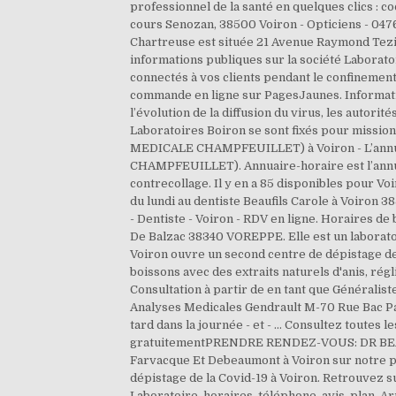
professionnel de la santé en quelques clics : c
cours Senozan, 38500 Voiron - Opticiens - 0476
Chartreuse est située 21 Avenue Raymond Tez
informations publiques sur la société Laborat
connectés à vos clients pendant le confinement
commande en ligne sur PagesJaunes. Informatio
l’évolution de la diffusion du virus, les autori
Laboratoires Boiron se sont fixés pour missi
MEDICALE CHAMPFEUILLET) à Voiron - L’annu
CHAMPFEUILLET). Annuaire-horaire est l’annuair
contrecollage. Il y en a 85 disponibles pour Vo
du lundi au dentiste Beaufils Carole à Voiron
- Dentiste - Voiron - RDV en ligne. Horaires de
De Balzac 38340 VOREPPE. Elle est un laborato
Voiron ouvre un second centre de dépistage de 
boissons avec des extraits naturels d'anis, ré
Consultation à partir de en tant que Généralis
Analyses Medicales Gendrault M-70 Rue Bac Par
tard dans la journée - et - … Consultez toutes 
gratuitementPRENDRE RENDEZ-VOUS: DR BEAUFIL
Farvacque Et Debeaumont à Voiron sur notre p
dépistage de la Covid-19 à Voiron. Retrouvez su
Laboratoire, horaires, téléphone, avis, plan. 