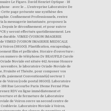
nnuaire Le Figaro. David Henriet Optique - 18
éphone - avec le … L'entreprise Laboratoire De
 Cette page présente une synthèse des
raphie. Confinement Professionnels, restez
via la messagerie instantanée, proposez la
. Depuis le déconfinement, et pour suivre
ts PCR y seront effectués quotidiennement. Les
 plus durable. VIMED (VOIRON IMAGERIE
ces de VIMED (VOIRON IMAGERIE MEDICALE
 Voiron (38500). Plastification, encapsulage,
pement film et pellicules. Horaire d’ouverture :
e à son numero de téléphone.Dr BEAUFILS Carole
ise Oriade Noviale est située 442 Avenue Honore
3 novembre, le laboratoire Oriade-Noviale de
te, Fruisite et Thésite, pour composer vos
arifs, paiement Conventionné(e) secteur 1
ie de Voiron (code postal 38500). Laboratoire
ch-188 Rue Lecourbe Paris 19eme Fermé Plus
et prenez RDV en ligne immédiatement et
erture et de fermeture de Laboratoire
oviale de Voiron ouvre un second centre de
e Coublevie. Laboratoire Noviale à Voiron,
 enseignements des classes de première et