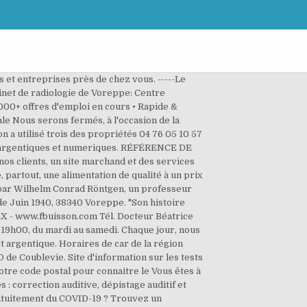
 et entreprises près de chez vous. -----Le
inet de radiologie de Voreppe: Centre
000+ offres d'emploi en cours • Rapide &
le Nous serons fermés, à l'occasion de la
n a utilisé trois des propriétés 04 76 05 10 57
es argentiques et numeriques. RÉFÉRENCE DE
 clients, un site marchand et des services
artout, une alimentation de qualité à un prix
s par Wilhelm Conrad Röntgen, un professeur
e Juin 1940, 38340 Voreppe. "Son histoire
X - www.fbuisson.com Tél. Docteur Béatrice
à 19h00, du mardi au samedi. Chaque jour, nous
t argentique. Horaires de car de la région
 de Coublevie. Site d'information sur les tests
otre code postal pour connaitre le Vous êtes à
: correction auditive, dépistage auditif et
ratuitement du COVID-19 ? Trouvez un