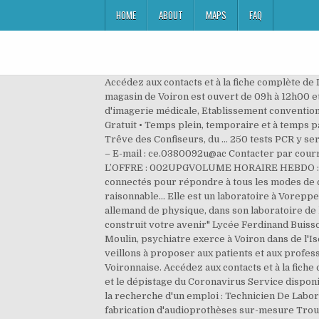
HOME
ABOUT
MAPS
FAQ
Accédez aux contacts et à la fiche complète de
magasin de Voiron est ouvert de 09h à 12h00 e
d'imagerie médicale, Etablissement convention
Gratuit • Temps plein, temporaire et à temps pa
Trêve des Confiseurs, du … 250 tests PCR y sero
– E-mail : ce.0380092u@ac Contacter par courr
L’OFFRE : 002UPGVOLUME HORAIRE HEBDO : 4.76
connectés pour répondre à tous les modes de c
raisonnable… Elle est un laboratoire à Vorepp
allemand de physique, dans son laboratoire de
construit votre avenir" Lycée Ferdinand Buis
Moulin, psychiatre exerce à Voiron dans de l'I
veillons à proposer aux patients et aux profes
Voironnaise. Accédez aux contacts et à la fich
et le dépistage du Coronavirus Service disponib
la recherche d'un emploi : Technicien De Labor
fabrication d'audioprothèses sur-mesure Trou