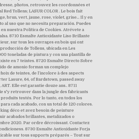
adresse, photos, retrouvez les coordonnées et
al Red Tollens; LASUR COLOR . Le bois fait
, brun, vert, jaune, rose, violet, grise… Il y en
to al uso que no necesita preparación. Puedes
 en nuestra Política de Cookies. Atrévete a
alsa. 8710 Esmalte Antioxidante Liso Brillante
eur, sur tous les ouvrages en bois qui ont
e producción de Tollens, ubicada en Les
0 toneladas de pintura y con una plantilla de
xiste en 7 teintes. 8720 Esmalte Directo Sobre
róxido de amonio forman un complejo
oix de teintes, de l’incolore à des aspects
arter Lasure, 64, of Bardstown, passed away
RT. Elle est garantie douze ans.. 8711
e s'y retrouver dans la jungle des fabricants
roduits testés. Por lo tanto, en todos los
para cada acabado, con un total de 120 colores.
king déco et avez besoin de peinture
ir acabados brillantes, metalizados o
embre 2020. Par ordre décroissant. Contactez
s condicioness. 8730 Esmalte Antioxidante Forja
icable sur tous supports préparés – Tout sur