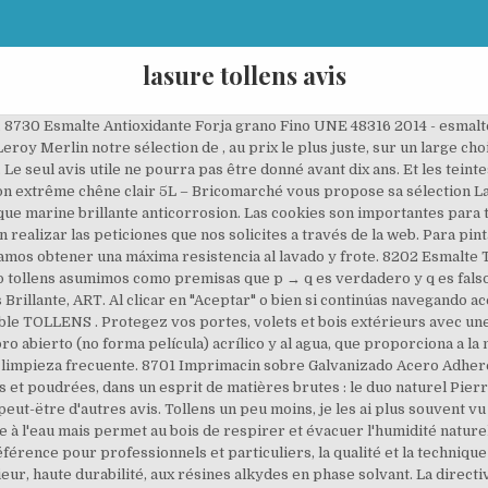
lasure tollens avis
Sec, 2h ; recouvrable, 6h. Tendances, inspirations et bons plans Retrouver Syntilor sur les médias sociaux ! S'il s'agit d'une lasure colorée, je te conseille de tout poncer, car ton "ton chêne" va l'emporter sur le "ton blanc". Qu'entends-tu par une lasure blanche ? tollens.com Economisez sur la catégorie Lasure sikkens ou tollens et achetez les meilleures marques comme Huawei et Lands' End avec Shopzilla Pinta tus muebles de la cocina y el baño y consigue un ambiente acogedor y a tu gusto. Aspect : satin. Esmalte al Agua Brillante Tollens Esmalte antioxidante brillante al agua, para proteger y embellecer aquellas superficies de exterior e interior como son puertas, ventanas, verjas, barandillas, muebles de jardín, etc, de hierro, madera y otros materiales utilizados en la construcción. LASURE TOLLENS PRIX – Découvrez des créations originales : Tableau d’art et peinture, Art et Artisanat d’art, Sculpture, Mode, Decoration Bijoux. 8701 Imprimacin sobre Galvanizado Acero Galvanizado Adherencia UNE-EN ISO 2409, ART. Lasure d’imprégnation transparente à base de résines alkydes 20-30 GU à 60° 16 m² / l Teintes : 000 Incolore, 006 Chêne clair, 009 Chêne foncé, 010 Noyer, 042 Buis, 077 Pin d’Orégon et 085 Teck Autres teintes réalisables à la machine à teinter à partir des bases TC et TU Brosse en soie 6 mm,brosse spéciale lasure 6 mm. Chez Castorama, la peinture glycéro couleur se déclinent en plusieurs coloris. Descripción del Producto. Con la carta de colores Tollens Renovación es muy fácil escoger el color: tienes 34, ordenados y presentados de tal forma que te será muy fácil combinar. Achat d electromenager et de petit electromenager. Ajouter au panier. 8740 Esmalte Antioxidante Martel - UNE EN ISO 6272-1 Resistencia al impacto UNE EN ISO 1520 Embuticin UNE EN ISO 1519 Plegado, ART. Avis Differentes Peintures Tollens 23 Messages Couleur Lin Tollens Onestopcolorado Com Lasures Tous Les Fournisseurs Lasure Bois Lasure Peinture Ral 7016 Castorama Avec Peinture Bois Exterieur ... Lasure tollens castorama . Carter was a Campbellsville University graduate, where he met his wife of 39yrs Dorinda, and earned a Master’s Degree in Education from Eastern Kentucky University. Merci Gt22. De quoi varier les plaisirs pour votre peinture intérieure! Tollens Toll’Azur imprégnation + couches de . Cette lasure est facile à appliquer et couvre bien l'ancienne lasure sur laquelle je l'ai appliquée. Mettez de la couleur dans votre intérieur avec notre large gamme de peintures colorées. pintura clorocaucho piscinas tollens 15 lt (32) ver 6 modelos 98 € 16. As no active threats were reported recently by users, tollens.com is SAFE to browse. Afficher. 8201 Esmalte Tollens Satinado Seda-EMISIONES AIRE INTERIOR, ART. Find the best information and most relevant links on all topics related toThis domain may be for sale! Categorías Tollens. Achat sur Internet a prix discount de DVD et de produits culturels (livre et musique), informatiques et high Tech (image et son, televiseur LCD, ecran plasma, telephone portable, camescope, developpement photo numerique). SOLID COLOR STAIN MAT Lasure opaque décorative. Disponible en los sistemas de color de Materis Paints España. Conoce a Tollens, una de las empresas participantes en nuestras exposiciones. Lasure tollens toll' azur chêne doré 165 3l. Livraison gratuite en magasin. Nos lasures bois extérieures vont aussi embellir vos supports, à retrouver au meilleur prix sur Castorama.fr La lasure peut leur redonner un coup de jeune et les protéger des intempéries. Brico privé, le site de ventes privées dédié au bricolage. Livraison rapide et Economies garanties en peinture - vernis ! Lasure "Ultralasur TX" de la marque LEVIS disponible à la vente sur Peinture-Destock.com, le N°1 de la peinture pas chère en ligne LEVIS Ultralasur TX est une lasure garnissante, à base de résine alkyde en phase solvant, haute protection d'aspect satiné. Pintura plástica al agua de acabado extra mate, de buena cubrición y totalmente lavable.Muy buena resistencia a la intemperie y a los soportes alcalinos. Lasure microporeuse et hydrofuge, elle imperméabilise le bois tout en le laissant respirer. Le catalogue professionnel Tollens et une référence dans le monde de la peinture, ce fabricant français a fait ses preuves à travers ces nombreux projets de recherches et développements donnant suite à des tests conclua