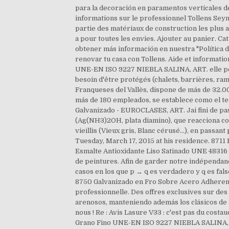
para la decoración en paramentos verticales de
informations sur le professionnel Tollens Seyno
partie des matériaux de construction les plus ap
a pour toutes les envies. Ajouter au panier. 
obtener más información en nuestra "Polític
renovar tu casa con Tollens. Aide et informatio
UNE-EN ISO 9227 NIEBLA SALINA, ART. elle peut 
besoin d'être protégés (chalets, barrières, ram
Franqueses del Vallès, dispone de más de 32.00
más de 180 empleados, se establece como el te
Galvanizado - EUROCLASES, ART. Jai fini de pass
(Ag(NH3)2OH, plata diamino), que reacciona con 
vieillis (Vieux gris, Blanc cérusé…), en passan
Tuesday, March 17, 2015 at his residence. 871
Esmalte Antioxidante Liso Satinado UNE 48316 20
de peintures. Afin de garder notre indépendanc
casos en los que p → q es verdadero y q es fals
8750 Galvanizado en Fro Sobre Acero Adherenc
professionnelle. Des offres exclusives sur de
arenosos, manteniendo además los clásicos de 
nous ! Re : Avis Lasure V33 : c'est pas du cost
Grano Fino UNE-EN ISO 9227 NIEBLA SALINA, ART