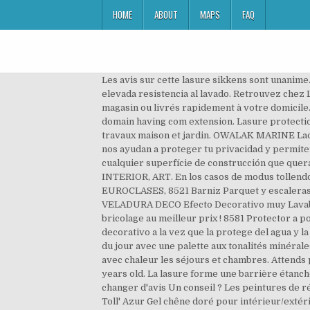
HOME
ABOUT
MAPS
FAQ
Les avis sur cette lasure sikkens sont unanime. 8730 Esmalte Antioxidante Forja grano Fino UNE 48316 2014 - esmaltes decorativos anticorr, ART. Producto con elevada resistencia al lavado. Retrouvez chez Leroy Merlin notre sélection de , au prix le plus juste, sur un large choix de marques et de références, disponibles en magasin ou livrés rapidement à votre domicile. Le seul avis utile ne pourra pas être donné avant dix ans. Et les teintes permettent d’obtenir l’effet recherché. It is a domain having com extension. Lasure protection extrême chêne clair 5L – Bricomarché vous propose sa sélection Lasure pour vous accompagner dans tous vos travaux maison et jardin. OWALAK MARINE Laque marine brillante anticorrosion. Las cookies son importantes para ti, influyen en tu experiencia de navegación, nos ayudan a proteger tu privacidad y permiten realizar las peticiones que nos solicites a través de la web. Para pintar muebles, ventanas, puertas, yeso y cualquier superfície de construcción que queramos obtener una máxima resistencia al lavado y frote. 8202 Esmalte Tollens Extra Mate-EMISIONES AIRE INTERIOR, ART. En los casos de modus tollendo tollens asumimos como premisas que p → q es verdadero y q es falso. 8710 Esmalte Antioxidante Liso Brillante - EUROCLASES, 8521 Barniz Parquet y escaleras Brillante, ART. Al clicar en "Aceptar" o bien si continúas navegando aceptas el uso de todas las cookies. par page. VELADURA DECO Efecto Decorativo muy Lavable TOLLENS . Protegez vos portes, volets et bois extérieurs avec une lasure Bondex. Les plus belles marques de bricolage au meilleur prix ! 8581 Protector a poro abierto (no forma película) acrílico y al agua, que proporciona a la madera un acabado transparente muy decorativo a la vez que la protege del agua y la limpieza frecuente. 8701 Imprimacin sobre Galvanizado Acero Adherencia UNE-EN ISO 2409, ART. Inspiration déco du jour avec une palette aux tonalités minérales et poudrées, dans un esprit de matières brutes : le duo naturel Pierre de taille n°10 et Poudre de galet n°11 habille avec chaleur les séjours et chambres. Attends peut-ëtre d'autres avis. Tollens un peu moins, je les ai plus souvent vu en batiment general. tollens.com is 1 decade 9 years old. La lasure forme une barrière étanche à l'eau mais permet au bois de respirer et évacuer l'humidité naturelle qu'il contient. Ce produit a ... 14 jours pour changer d'avis Un conseil ? Les peintures de référence pour professionnels et particuliers, la qualité et la technique au service de l'esthétique ! Lasure TOLLENS Toll' Azur Gel chêne doré pour intérieur/extérieur, haute durabilité, aux résines alkydes en phase solvant. La directive européenne 2004/42CE prévoit un seuil maximal inférieur à 130 g/l pour les produits en phase aqueuse. Tollens Toll’Azur imprégnation + couches de Toll’Azur HES Je prendrais 3l. Marcas pintores, Marcas hogar, Marcas … Ils indiquent sur la boite : Hors poussière, 1h ; 