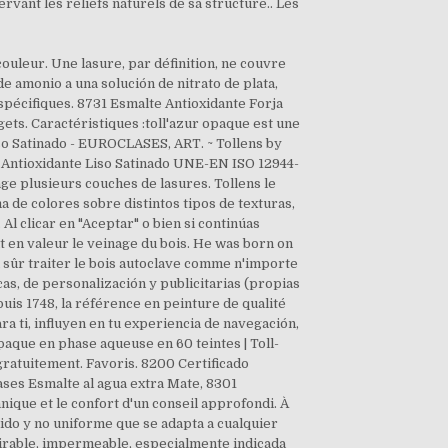
ouleur. Une lasure, par définition, ne couvre
de amonio a una solución de nitrato de plata,
spécifiques. 8731 Esmalte Antioxidante Forja
ets. Caractéristiques :toll'azur opaque est une
iso Satinado - EUROCLASES, ART. ~ Tollens by
e Antioxidante Liso Satinado UNE-EN ISO 12944-
sage plusieurs couches de lasures. Tollens le
 de colores sobre distintos tipos de texturas,
clicar en "Aceptar" o bien si continúas
 en valeur le veinage du bois. He was born on
n sûr traiter le bois autoclave comme n'importe
as, de personalización y publicitarias (propias
epuis 1748, la référence en peinture de qualité
a ti, influyen en tu experiencia de navegación,
paque en phase aqueuse en 60 teintes | Toll-
ratuitement. Favoris. 8200 Certificado
lases Esmalte al agua extra Mate, 8301
ique et le confort d'un conseil approfondi. À
álido y no uniforme que se adapta a cualquier
irable, impermeable, especialmente indicada