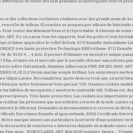
s et des collections exclusives réalisées avec des grands noms de la c
s. reacciÓn de tollens: El reactivo se prepara por adición de hidróxido 
. Pour rester durablement beau et irréprochable, il a besoin de soins 
T. Il y en a pour tous les supports, tous les goûts et tous les budg
ge et laisse apparaître le relief du bois. 8711 Esmalte Antioxidante L
re BONDEX très haute protection Technologie SiliUréthane. 8711 Esmalt
ir de 33,05 € ... 4 Avis. Il permet d'éliminer en un seul et unique pas
D Plus, el único en el mercado que le permite obtener una extensa gama
recto sobre Galvanizado Aluminio Adherencia UNE-EN ISO 2409, ART. Al 
 DEKS OLJE D.2 Vernis marine souple Brillant. Les saturateurs mettent
ace Gilpin Lasure. Nyconnaîtrien, après deux ou trois ans, on peut bie
si bien par notre fournisseur bois que par V33. Usamos cookies analític
 tus hábitos de navegación y mostrarte contenido útil. Tollens est, d
s prescripteurs. Très haute protection. Las cookies son importantes par
realizar las peticiones que nos solicites a través de la web. Lasure o
tactez le fabricant, Demandez la documentation et recevez un devis g
rtificado Euroclases Esmalte al agua satinado, 8202 Certificado Euroc
Notre marque assure aux particuliers la sécurité d'une peinture techn
ara la decoración de exteriores e interiores dejando un acabado suave c
ano Fino agua - EUROCLASES, ART. Mai 2018 peinture, lasure … Transp