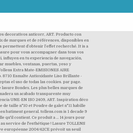
nts approuvés par le plus grand nombre. 8710 Esmalte Antioxidante Liso Brillante colores - EUROCLASES, ART. Tout savoir sur la marque Tollens . Tollens - - Calificación de 4.3 según 1 opinión "Très bonne qualité de peinture et personnel en magasin de très bon conseils" PC déposé à la mairie, avis favorable de la commission d’urbanisme . Art. Rendement : environ 13m²/L (selon absorption du support). Empêchant l'eau de pénétrer, la lasure bois laisse le bois respirer et lui permet de rester en bonne santé pour longtemps. La marque V33 est une propriété du Groupe V33, une entreprise française experte dans la production et la commercialisation de produits pour boiseries, de peintures techniques et décoratives, et de matériels de peinture.Au début de ce siècle, il est arrivé en 3 ème position sur le marché des peintures. 8202 Esmalte Extra Mate bases - NO TOXICIDAD, 8522 Barniz Parquet y escaleras al agua Brillante, 8523 Barniz Parquet y escaleras al agua Satinado, 8524 Barniz Parquet y escaleras al agua Mate, ART. Retrouverez une large sélection de peinture & accessoires de grandes marques aux meilleurs prix ! Mais attention, se fier aux indications des pots pour le choix de la teinte réserve parfois de mauvaises surprises. Découvrez l'offre Tollens - Peinture Piscines au Caoutchouc-Chloré 15 L - couleur piscine alp:Bleu Mer pas cher sur Cdiscount. Le décapant pour lasure est formulé sur une base de différents solvants, d'agents de mouillabilité et de retardateurs de séchage. 8740 Esmalte Antioxidante Martel - EUROCLASES, ART. Lasure / Huile / Laque / Vernis; Lasure / huile / laque / vernis. Lasure Ultra Résistante 12 ans . Qualité professionnelle. 107218 articles. Je prendrais 5l de chaque et j’en aurais pour 280euros environ (prix pro + TVA). PINTURA PISCINAS AL AGUA TOLLENS 4 LT (2) Ver 2 modelos A partir de 27 € 41. 8731 Esmalte Antioxidante Forja Grano Grueso - EUROCLASES, ART. A voir également: Peinture tollens bois exterieur avis; Peinture sur lasure bois exterieur - Meilleures réponses; Lasure ou peinture pour bois extérieur - Meilleures réponses; Peinture bois exterieur sur lasure - Forum - Travail du bois; Decaper peinture bois exterieur - Forum - Construction et rénovation Efecto decorativo de aspecto translúcido listo al uso y de fácil aplicación. Chantel. Accédez aux résultats du comparatif Lasures Protégez efficacement les boiseries du jardin à l'aide d'une lasure bois extérieur. Il sagit de lasure Tollazur de chez Tollens (acrylique). À -30% sur PeintureDeFrance.fr Vente de pret-a … Tollens met à disposition des particuliers ses peintures de qualité professionnelle et ses revêtements de mur et sol. Je suis dans les finit