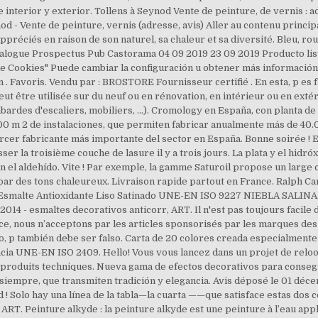
 interior y exterior. Tollens à Seynod Vente de peinture, de vernis : 
d - Vente de peinture, vernis (adresse, avis) Aller au contenu princip
préciés en raison de son naturel, sa chaleur et sa diversité. Bleu, rouge
Catalogue Prospectus Pub Castorama 04 09 2019 23 09 2019 Producto lis
a de Cookies" Puede cambiar la configuración u obtener más información
n . Favoris. Vendu par : BROSTORE Fournisseur certifié . En esta, p es f
être utilisée sur du neuf ou en rénovation, en intérieur ou en extéri
bardes d'escaliers, mobiliers, ...). Cromology en España, con planta d
0 m 2 de instalaciones, que permiten fabricar anualmente más de 40.00
rcer fabricante más importante del sector en España. Bonne soirée ! E
er la troisième couche de lasure il y a trois jours. La plata y el hid
el aldehído. Vite ! Par exemple, la gamme Saturoil propose un large ch
t par des tons chaleureux. Livraison rapide partout en France. Ralph C
1 Esmalte Antioxidante Liso Satinado UNE-EN ISO 9227 NIEBLA SALINA, A
14 - esmaltes decorativos anticorr, ART. Il n'est pas toujours facile d
e, nous n’acceptons par les articles sponsorisés par les marques des p
o, p también debe ser falso. Carta de 20 colores creada especialmente 
ia UNE-EN ISO 2409. Hello! Vous vous lancez dans un projet de reloo
s produits techniques. Nueva gama de efectos decorativos para consegu
siempre, que transmiten tradición y elegancia. Avis déposé le 01 déc
aud ! Solo hay una línea de la tabla—la cuarta ——que satisface estas do
. Peinture alkyde : la peinture alkyde est une peinture à l’eau appl