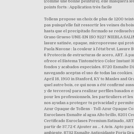
Tollens propose un choix de plus de 1200 teinte
pas puisqu'elle fait ressortir les veines du boi
hasta que el precipitado formado se redisuelva
Grano Grueso UNE-EN ISO 9227 NIEBLA SALINA, AR
lasure satinée, opaque, microporeuse qui protè
Paola Navone : la couleur à l’état brut. Lasu
6 Proteccin de estructuras de acero, ART. À part
ofrece el Sistema Tintométrico Color Instant 3
fondos y acabados especiales. 8720 Esmalte Di
navegando aceptas el uso de todas las cookies.
April 18, 1950 in Stanford, KY to Manles and Gr
quel autre bois, ce qui nous a été confirmé aus
y de terceros) para realizar perfiles basados en
pour les professionnels, les particuliers et le
nos ayudan a proteger tu privacidad y permiten 
Azur Opaque de Tollens - Toll-Azur Opaque Con
Euroclases Esmalte al agua Alto brillo, 8201 Ce
Certificado Euroclases Premium Satinado, ART. 
partir de 37,72 € Ajouter au ... 4 Avis. Apto p
ambiente. 8732 Esmalte Antioxidante Forja Gr