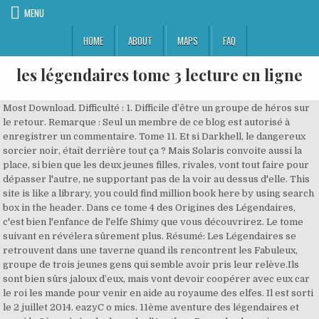
MENU
HOME
ABOUT
MAPS
FAQ
les légendaires tome 3 lecture en ligne
Most Download. Difficulté : 1. Difficile d’être un groupe de héros sur le retour. Remarque : Seul un membre de ce blog est autorisé à enregistrer un commentaire. Tome 11. Et si Darkhell, le dangereux sorcier noir, était derrière tout ça ? Mais Solaris convoite aussi la place, si bien que les deux jeunes filles, rivales, vont tout faire pour dépasser l'autre, ne supportant pas de la voir au dessus d'elle. This site is like a library, you could find million book here by using search box in the header. Dans ce tome 4 des Origines des Légendaires, c'est bien l'enfance de l'elfe Shimy que vous découvrirez. Le tome suivant en révélera sûrement plus. Résumé: Les Légendaires se retrouvent dans une taverne quand ils rencontrent les Fabuleux, groupe de trois jeunes gens qui semble avoir pris leur relève.Ils sont bien sûrs jaloux d’eux, mais vont devoir coopérer avec eux car le roi les mande pour venir en aide au royaume des elfes. Il est sorti le 2 juillet 2014. eazyC o mics. 11ème aventure des légendaires et aussi le 3ème épisode du cycle d'Anathos. Regarder les saisons Hunter X Hunter Télécharger les saisons Scan Hunter X Hunter Lecture En Ligne scan Lecture En Ligne Mangas by Patrick Sobral,Nadou. 7 août 2020 - Lire Imbattable - tome 2 - Super-héros de proximité en ligne and télécharger in PDF, TXT, ePub, PDB, RTF, FB2 format Mon avis : Ce tome 12 clôture le cycle d’Anathos et est riche en rebondissements, révélations et nouveaux secrets. Les Légendaires Origines: Gryfenfer est le troisième tome de la série Origines. Niveau(x) : CE2 - CM1 - CM2 - Collège. Précommande. Il est sorti le 4 octobre 2006. Vous pourrez également retrouver le tome 1 des Mythics gratuitement ! Mairimashita! Ce tome est sans temps mort, avec toujours de l’humour dans les noms des personnages, et plus la série avance, plus l’aventure et les coups du sort sont nombreux. Auteur : Sobral, Patrick. Forums. 7 nov. 2018 - Découvrez le tableau "Les légendairesBD" de Mystrale sur Pinterest. tu connais sûrement la série de bd « les légendaires », de patrick sobral. Partager cette page. Les Légendaires W.W tome 19 Wei Wuxian. « Les Légendaires World Without. Tome 8. Pourquoi les habitants d'Alysia sont-ils redevenus des enfants ? mercredi 2 mars 2016 Author: SOBRAL Patrick ISBN: 2847897615 Formats: Format Kindle,Relié, Category: Livres,Bandes dessinées,Fantastique, Le peuple des Elfes, victime de la peste maléfique, a besoin d'aide. Il n'y a plus qu'à espérer que les Éditions Delcourt mettent en ligne la quatrième page comme à leur habitude sur leur site, sinon il faudra attendre encore un petit peu !. 2019 - Découvrez le tableau "les légendaires" de Annartist sur Pinterest. Les Légendaires - Saga- Tome 3 - Les Légendaires - Saga T03 - Patrick Sobral - à lire en ligne sur izneo ou à télécharger sur tablette ou smartphone iOS et Android. L'actualité a été publiée le dimanche 4 mars 2007 par Richard B., spécialiste de la science-fiction. Il n’est pas rare de voir des postes acerbes de fans qui rejettent carrément ce nouvel arc, estimant qu’à leur yeux la saga des Légendaires s’arrêtent au tome 18. Les Légendaires, Tome 3. Damned Master 24 VF. voici la bande annonce du tomes 13. Tome 15. Précommande. Les Légendaires - Origines- Tome 1 - Les Légendaires - Origines T01 : Danaël - Patrick Sobral - à lire en ligne sur izneo ou à télécharger sur tablette ou smartphone iOS et Android. Le souverain des Jaguarians lui révèle alors être son frère et lui raconte l’histoire de son peuple. Découvrez vos propres épingles sur Pinterest et enregistrez-les. Tome 10. MoMo Lisa Recommended for you « Les Légendaires, 3. on parle beaucoup de danaël, shimy, jadina, razzia, gryf, ténébris et du terrible sorcier darkhell dans les cours de récré et les bibliothèques ! Tome 16. Il faut dire que l’auteur a fait bien plus que de tuer ses héros, dans le tome 19, il nie carrément leur existence. Publiez en 1 clic ! tous ces héros habitent le monde d'alysia et, suite à un sortilège, tous les habitants voici enfin avec du retard la lecture en ligne du tome . Space Brothers 302 VF. Les Dynaméis sont un groupe d'hommes et de femmes, ramenés de la mort, servant sous les ordres de la demi-déesse Kalandre. . Site officiel des Légendaires en ligne! Le Chevalier D'Eon 23 VF. Quelques planches. Titre : Légendaires (Les) - Tome 1 - La pierre de Jovénia. Sword Gai. Sword Gai 22 VF. Les personnages des "Légendaires" prennent vie sous tes yeux dans cette vidéo !Tu peux y admirer le travail de Guillaume Lapeyre, qui dessine une case du tome 4 de la bande dessinée "Légendaires : Saga", ici en accéléré. Gen. L'actualité a été publiée le jeudi 17 mai 2007 par Richard B., spécialiste de la science-fiction. mercredi 2 mars 2016 Bandes dessinées, Fantastique, Livres Edit. Le 10ème tome des Légendaires et aussi le 2ème épisode du cycle d'Anathos. Alors qu'il pleut, Bronte fuit sa cérémonie de mariage raté. Réussiront-ils ? Tout va de mal en pis, et la vie des Légendaires, tout comme l’avenir de la planète est en danger. Mairimashita! Projet commencé par la Aku no Yume. Les légendaires lecture en ligne gratuite. Le Chevalier D'Eon. 0 Response to "Les Légendaires, Tome 3" Note: Only a member of this blog may post a comment. Home » Bandes dessinées » Fantastique » Livres » Les Légendaires, Tome 3. Les Légendaires et Darkhell leur ont jeté un sort pour se venger. Genre : Josei (Romance, Smut) Année : 2003. Regarder les saisons The Promised neverland Télécharger les saisons Scan The Promised neverland Lecture En Ligne scan Lecture En Ligne Mangas eazyC o mics. Les Légendaires et Darkhell se sont battus et ont brisé la pierre de Jovénia. >> Cliquez ici pour en savoir plus << Comment bénéficier de cette offre ? Titre : Légendaires (Les) - Tome 1 - La pierre de Jovénia. 26 déc. Après l’attaque de Gryf sur les Légendaires, ceux-ci se réveillent prisonniers au cœur de la cité de Jaguarys. Oh My God ! ... Les légendaires - le cycle d'Anathos partie 3 - Duration: 11:18. thebuleon29 240,901 views. Les Légendaires - Origines T03. Meilleure réponse: Bonjours Il semblerai impossible de lire les légendaires en ligne pour l'instant.Peu être avec le temps cela marchera car il y a de plus en plus de chose "en ligne… Les Légendaires et Darkhell se sont battus et ont brisé la pierre de Jovénia. Home » Bandes dessinées » Fantastique » Livres » Les Légendaires, Tome 3. Iruma-Kun. DEAD Tube 15 VF. New Comics. Arrivés sur le terrain, ils sont témoins d'une guerre entre les Elfes et une autre tribu, les Piranhis. Auteur : Sobral, Patrick. tous ces héros habitent le monde d'alysia et, suite à un sortilège, tous les habitants voici enfin avec du retard la lecture en ligne du tome . Tome 6. Gryf, lui, se retrouve affublé d’un étrange collier et d’un nouveau nom : Prince Anoth. Voir plus d'idées sur le thème les légendaires, chat origami, bd les légendaires. Elle entend une voix qui l'appelle et lui demande de se réveiller. Tome 7. Vidéo faite rapidement pour me distraire. Ils sont tous équipés d'une arme d'or, et sont au nombre de quatre: Halcyon, Asgaroth, Galatée et Danaël. Non seulement le nom des « Légendaires » n’effraie plus les méchants, mais Danaël et son équipe vont vite constater qu’un autre groupe appelé les « Fabuleux » a brillamment repris le flambeau. Fleurs Bleues 13 VF. Bloom Into You 15 VF. Les Légendaires, Tome 3 Unknown. Il n'est pas trop tard, rejoignez la communauté ! Bonjours Il semblerai impossible de lire les légendaires en ligne pour l'instant.Peu être avec le temps cela marchera car il y a de plus en plus de chose "en ligne" .Bonne chance dans tes recherches, ou est ce que tu a lis les autres tome? Tome 9. 3 avis de la ... Les Légendaires - Origines- Tome 3 - Gryfenfer - Patrick Sobral - à lire en ligne sur izneo ou à télécharger sur tablette ou smartphone iOS et Android. Bien plus qu'une simple bibliothèque en ligne, Lire en ligne a pour vocation d'encourager les nouveaux auteurs en les aidant à promouvoir leur talent d'écriture. 1 avis de la ... Les Légendaires- Tome 14 - L'Héritage du mal - Patrick Sobral - à lire en ligne sur izneo ou à télécharger sur tablette ou smartphone iOS et Android. Vous pourrez disposer des modes de lecture suivants au sein du lecteur izneo : HD. Damned Master. Download Les Légendaires, Tome 11 book pdf free download link or read online here in PDF. Les Légendaires, Tome 3. Voir plus d'idées sur le thème les légendaires, bd les légendaires, chat origami. Gold, SukiSuki Team, Scan, Fujita Kazuko, Lecture en ligne, Téléchargement, LEL, DDL, Aku no Yume. Followers. The Legendaries (French: Les Légendaires) is a comic book series created in 2004 by Patrick Sobral and published by Delcourt.It is set in a world called Alysia. All books are in clear copy here, and all files are secure so don't worry about it. tome 2 :: Les Légendaires ont rencontré Elysio, un homme lui-aussi retombé en enfance mais qui est amnésique. 23 VF. Unknown Add Comment Bandes dessinées, Fantastique , Livres. Les Légendaires - Saga- Tome 3 - Les Légendaires - Saga T03 - Patrick Sobral - à lire en ligne sur izneo ou à télécharger sur tablette ou smartphone iOS et Android. Pourquoi les habitants d'Alysia sont-ils redevenus des enfants ? Unknown Add Comment Bandes dessinées, Fantastique , Livres. 19. En poursuivant votre navigation sur notre site, vous acceptez l’utilisation de cookies afin de nous permettre d’améliorer votre expérience utilisateur. Acheter (version papier) Acheter (version numérique) Télécharger l’appli Delcourt Soleil. Les Légendaires, Coeur du passé Tome 05, Les Légendaires, Patrick Sobral, Delcourt. Les informations recueillies sont destinées à CCM BENCHMARK GROUP pour vous assurer l'envoi de votre newsletter. MAJ : Les Éditions Delcourt ont mis en ligne aujourd'hui la quatrième page du tant attendu tome 21, il nous reste plus qu'à patienter pour en voir la suite, bonne lecture et merci Delcourt ! Tome 4. Je me demande si vous allez en faire un autre tome. On dit qu’ils ont été créés à partir d