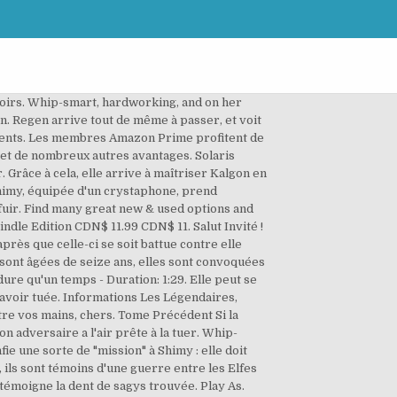
 une vitesse folle sous les doigts du lecteur. pamplemousse > les légendaires tome 23 > Puzzle origines légendaires. Whip-smart, hardworking, and on her way to an MBA, Chloe Mills has only one problem: her boss, Bennett Ryan. Les Légendaires, Tome 3 Unknown. L'un des Elfes n'a pas été touché, et saisit la jeune fille par le col, souhaitant venger ses camarades. Couverture Ce quatrième album des Légendaires s’axe donc davantage sur l’action mais l’émotion est bel et bien présente, elle ne tombe jamais dans la mièvrerie.D’un point de vue visuel, on pourra souligner une nette amélioration par rapport aux précédents tomes, l’auteur jouant sur des plans de cadrages et des angles de vue bien composés, qui donnent plus de profondeur et de dynamisme à ses dessins. Livraison accélérée gratuite sur des millions d’articles, et bien plus. Après avoir consulté un produit, regardez ici pour revenir simplement sur les pages qui vous intéressent. Commenté au Royaume-Uni le 24 février 2016, Sheets are tearing apart... Not good quality for hardcover. Avec près de 7 millions d’albums vendus, les Légendaires est la bande dessinée jeunesse numéro 1 du marché. Lorsque Shimy demande concrètement si Solaris veut sa mort, celle-ci réplique qu'elle veut que celle-ci admette le meurtre des Elfes noir qu'elle a commis. Veuillez réessayer. A Beautiful Bastard. En l’espace de quatre volumes, Patrick Sobral a démontré au reste du monde qu’il ira loin, très loin. En stock : Expédié en 48 heures. Né le 18 novembre 1972 à Limoges, Patrick Sobral exerce le métier de décorateur sur porcelaine pendant 12 ans avant de se consacrer exclusivement au métier de scénariste. Leur fille s'étant éveillé à des pouvoirs élémentaires, Shamira souhaite l'envoyer en formation à l'Arborès Élémenta, d'autant plus qu'elle a tué des Elfes, et même s'il s'agit d'un cas de légitime défense et qu'il s'agissait de criminels, elle risque d'être condamnée. Les Légendaires tome 18: disponible dans votre librairie Les Légendaires tome 4 origines sortie:disponible dans votre librairie Il exerce le métier de décorateur sur porcelaine pendant douze ans, avant de se consacrer exclusivement au métier de scénariste. Un problème s'est produit lors du chargement de ce menu pour le moment. Patrick Sobral arrive à apporter des précisions claires concernant le passé d’Elysio, l’ensemble n’est pas tiré par les cheveux et le tout reste finalement clair pour que le jeune public soit happé par les aveux d’Elysio. Elle lui montre des images de Shimy, qui serait une candidate de choix pour que le dieu puisse s'y réincarner. Chevalier du royaume de Larbos, il est toujours accompagné de son é