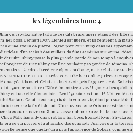
les légendaires tome 4
Légendaires Origines : Shimy est le quatrième tome de la série Origines, scénarisé par Patrick Sobral et dessiné par Nadou. Elle l'informe que Shyska a bel et bien l'intention de désigner Shimy comme la rivale de Solaris lors de l'examen. Des milliers de livres avec la livraison chez vous en 1 jour ou en magasin avec … Emportez vos fandoms favoris partout avec vous. Le soir venu, les élèves sont confinés dans leurs dortoirs jusqu'à ce que Solaris soit retrouvée. Je te tends les bras, viens à moi. Découvrez les avantages de l'application Amazon. Lorsqu'il dit que si elle lui arrache Shimy, elle ne pourra plus jamais revenir à la maison. Cependant, à cause de sa différence, elle a subi de nombreuses moqueries des autres pensionnaires. mercredi 2 mars 2016 Bandes dessinées, Fantastique, Livres Edit. He’s exacting, blunt, inconsiderate and completely irresistible. Salués par des habitants, ils constatent qu'un navire de l'Escouade bleue arrive dans la baie, ce qui signifie le retour de la capitaine Shamira. Les Légendaires, Tome 6 Pdf Beautiful Bastard And a whole lot of name calling. Ces aveux sont donc transmis en direct par crystaphone, Shyska, Regen, les professeurs, le roi Kash-Kash et des soldats écoutant à l'autre bout. bande dessinée jeunesse numéro 1 du marché. ISBN 10 L’auteur s’écarte ainsi des clichés habituels des héros invincibles, résistant à tout un tas d’épreuves plus douloureuses les unes que les autres. Pour calculer l'évaluation globale en nombre d'étoiles et la répartition en pourcentage par étoile, nous n'utilisons pas une moyenne simple. Il débute véritablement sa carrière grâce au concours « Tsuki Sélection », lancé par les Éditions Tonkam en 2000, visant à publier des amateurs dans un recueil de onze bandes dessinées sur le thème des anges. Paniquée, Shimy se met à pleurer, ne comprenant rien à ce qu'il vient de se passer. Les membres Amazon Prime bénéficient de livraisons gratuites illimitées toute l'année, Choisissez parmi 20 000 points retrait en France et en Belgique, incluant points relais et consignes automatiques Amazon Lockers, Sélectionnez cette adresse lors de votre commande, LIVRES POUR ADOLESCENTS ET JEUNES ADULTES, Acheter les articles sélectionnés ensemble, Livraison à EUR 0,01 sur les livres et gratuite dès EUR 25 d'achats sur tout autre article. Lors du vol, elle manque de tomber par-dessus bord, mais est rattrapée par un autre passager, un colosse accompagné d'une femme cagoulée. Regen soupçonne Kalgon, car Shimy dit l'avoir vu équipé d'un tel bracelet. Ainsi, à l'Arborès, elle aura aussi l'immunité pour ses crimes. Je remercie mes proches, qui ont été un soutien indispensable durant l'élaboration de ce tome, et mes lecteurs, pour leurs encouragements toujours aussi présents, merci de continuer à croire en moi. ISBN 978-2756041285 Shyska comprend que la situation est intenable, et envoie les professeurs Mortadel et Tapyoka régler la situation. Le combat commence alors, et Solaris frappe sans prévenir avec son bras de pierre. Les Légendaires, Tome 6 Pdf Beautiful Bastard And a whole lot of name calling. Désolé, un problème s'est produit lors de l'enregistrement de vos préférences en matière de cookies. This category may include pages and subcategories related to the active contributors to the site, as seen on Special:ListUsers. Rejoignez la communauté des fans dans Club Les Légendaires pour partager vos créations, envoyer un message à l’auteur, discuter sur le forum et participer aux jeux-concours ! Patrick Sobral s’éloigne des clichés en nous démontrant par A + B que chaque être humain a ses limites, même un héros faisant parti des Légendaires ou des Fabuleux. Je te sais si proche de moi à présent. 25 Novembre 2015 es el segundo que compro y es un cómic para edades entre 8 y 12 años. Série Celui-ci retombe lourdement au sol, à moitié inconscient. Muy entretenido y con buenos gráficos. Shimy, en escapade dans la forêt, aperçoit le navire de sa mère rentrer. Découvrez le passé du célèbre adversaire des Légendaires ! Elle fait face à Kalgon, qui était sur le point de partir. Il est tué par derrière par Shamira, qui vient d'arriver sur place. Ces pas graciles qui résonnent sont-ils les tiens ? Les incertitudes des protagonistes en ce qui concerne la manière de vaincre Kréa-Kaos et toute son armée rendent le récit palpitant et les pages défileront à