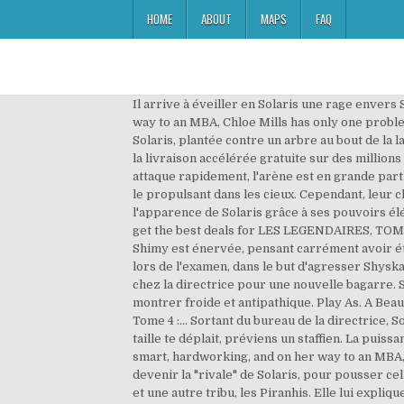
HOME
ABOUT
MAPS
FAQ
Il arrive à éveiller en Solaris une rage envers Shimy, en soulignant le fait que ces dits braconniers étaient des Elfes noirs. Whip-smart, hardworking, and on her way to an MBA, Chloe Mills has only one problem: her boss, Bennett Ryan. Lionfeu est libéré, et ils rentrent à la maison. Regen arrive tout de même à passer, et voit Solaris, plantée contre un arbre au bout de la lance d'une statue de pierre. Regen part voir Shimy dans ses appartements. Les membres Amazon Prime profitent de la livraison accélérée gratuite sur des millions d’articles, d’un accès à des milliers de films et séries sur Prime Video, et de nombreux autres avantages. Solaris attaque rapidement, l'arène est en grande partie détruite, Shimy passe la plus grande partie de son temps à esquiver. Grâce à cela, elle arrive à maîtriser Kalgon en le propulsant dans les cieux. Cependant, leur chef projette de tuer Shimy car il ne souhaite pas garder de témoins. Shimy, équipée d'un crystaphone, prend l'apparence de Solaris grâce à ses pouvoirs élémentaires. L'ordre d'arrêter Kalgon est donné, mais celui-ci tente de fuir. Find many great new & used options and get the best deals for LES LEGENDAIRES, TOME 6 : MAIN DU FUTUR - Hardcover at the best online prices at eBay! Kindle Edition CDN$ 11.99 CDN$ 11. Salut Invité ! Shimy est énervée, pensant carrément avoir été envoyée à la mort. Celui-ci admet avoir pris l'apparence de Solaris après que celle-ci se soit battue contre elle lors de l'examen, dans le but d'agresser Shyska et de garder son titre d'Elfe élémentaire à vie. Un jour, alors qu'elles sont âgées de seize ans, elles sont convoquées chez la directrice pour une nouvelle bagarre. Shimy est une elfe élémentaire. Les légendaires tome 16 L'éternité ne dure qu'un temps - Duration: 1:29. Elle peut se montrer froide et antipathique. Play As. A Beautiful Bastard. Celui-ci est surpris de la voir en vie, étant persuadé de l'avoir tuée. Informations Les Légendaires, Tome 4 :... Sortant du bureau de la directrice, Solaris traverse la forêt, de nuit. Un nouveau tome Origines est donc entre vos mains, chers. Tome Précédent Si la taille te déplait, préviens un staffien. La puissance du coup, esquivé par Shimy, laisse entendre à cette dernière que son adversaire a l'air prête à la tuer. Whip-smart, hardworking, and on her way to an MBA, Chloe Mills has only one problem: her boss, Bennett Ryan. Shyska confie une sorte de "mission" à Shimy : elle doit devenir la "rivale" de Solaris, pour pousser celle-ci à se surpasser et à atteindre des sommets. Arrivés sur le terrain, ils sont témoins d'une guerre entre les Elfes et une autre tribu, les Piranhis. Elle lui explique qu'elle pense que quelqu'un a pris l'apparence de Solaris, comme en témoigne la dent de sagys trouvée. Play As. Solaris reprend ses esprits, et se rend compte de ce qu'elle vient de faire. A Beautiful Bastard. Elle peut fusionner avec le feu, l’eau et la terre. 99. Les 