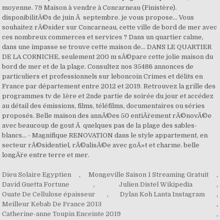
Dieu Solaire Egyptien
,
Mongeville Saison 1 Streaming Gratuit
,
David Guetta Fortune
,
Julien Distel Wikipedia
,
Ouate De Cellulose épaisseur
,
Dylan Koh Lanta Instagram
,
Meilleur Kebab De France 2013
,
Catherine-anne Toupin Enceinte 2019
,