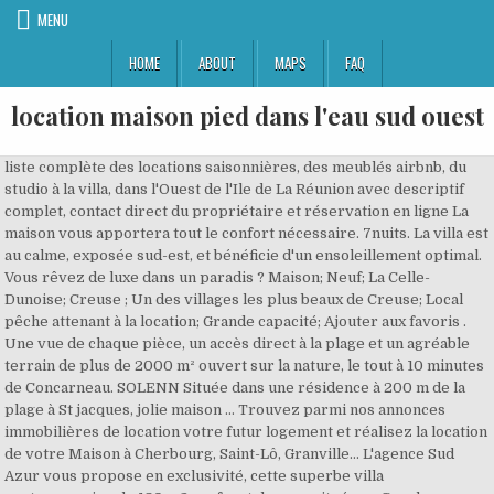
MENU
HOME
ABOUT
MAPS
FAQ
location maison pied dans l'eau sud ouest
liste complète des locations saisonnières, des meublés airbnb, du studio à la villa, dans l'Ouest de l'Ile de La Réunion avec descriptif complet, contact direct du propriétaire et réservation en ligne La maison vous apportera tout le confort nécessaire. 7nuits. La villa est au calme, exposée sud-est, et bénéficie d'un ensoleillement optimal. Vous rêvez de luxe dans un paradis ? Maison; Neuf; La Celle-Dunoise; Creuse ; Un des villages les plus beaux de Creuse; Local pêche attenant à la location; Grande capacité; Ajouter aux favoris . Une vue de chaque pièce, un accès direct à la plage et un agréable terrain de plus de 2000 m² ouvert sur la nature, le tout à 10 minutes de Concarneau. SOLENN Située dans une résidence à 200 m de la plage à St jacques, jolie maison … Trouvez parmi nos annonces immobilières de location votre futur logement et réalisez la location de votre Maison à Cherbourg, Saint-Lô, Granville… L'agence Sud Azur vous propose en exclusivité, cette superbe villa contemporaine de 180 m2, en front de mer, située au Cap de Nice.Emplacement exceptionnel sur 585 m2 de terrain, vue mer imprenable et dégagée. Location de vacances. Villa avec piscine Pietrosella (2A) A 25 mn de l'aéroport, dans le secteur le plus prisé du Golfe d’Ajaccio. Une piscine intérieure chauffée toute l'année et une autre extérieure, l'été. CHEMINS CÔTIERS A 100 M. Villa de standing. Cette villa « les pieds dans l’eau », offre une vue panoramique sur les îles Sanguinaires, un accès direct à un ponton privé, et un littoral inaccessible aux touristes ! Location d'une villa à Plouharnel-Carnac dans le Morbihan en Bretagne Sud. 30 min de divers domaines de ski (alpin et nordique), avec 4 … Wi-Fi dans les hébergements. L’accès à la plage est immédiat. Trouver votre location maison parmi les annonces de particuliers et de professionnels de l'immobilier (agences immobilières, notaires). Désirée Grange Tél. Tantôt rustique et tantôt design, de nombreux modèles d’hébergements sur l’eau sont disponibles à la location. Sur un terrain de 1758 m², elle dispose d'une terrasse et d'un balcon exposés ouest. Contactez directement les propriétaires bretons de chambres d'hôtes et B&B, de bead and breakfast, B and B, chambres à l'Ouest de la France en Bretagne. 9 /10. Idéalement située à quelques pas du... 4: 200 m²: En savoir plus. les pieds dans l'EAU ! A seulement 250 m du cœur de la ville, des commerces et services, elle se déploie dans un contexte des plus privilégiés. Une résidence pieds dans l'eau avec vue grand large sur la baie de Somme. - location pieds dans l'eau en Corse, à Bravone, dans les résidences Perla Marina et Perla d'Isula, sur la Costa Verde, sans route à traverser. Piscine extérieure. Une location bord de mer en Italie est idéale pour découvrir les eaux claires de la Méditerranée. avis clients (13) Voir en détail. incroyable SITUATION POUR CETTE CHARMANTE Villa située directement SUR LE QUAI DU PORT DE DOËLAN. Située au coeur du village historique de Nernier, cette maison d'environ 200 m² habitables offre un environnement unique, de splendides vues sur la rive Suisse. Des séjours et voyages pas chers à Sud-Ouest en couple, en famille ou entre amis à partir de Consultez les annonces immobilières de Ouest France Immo pour louer votre maison en Bretagne, dans les Pays de la Loire, la Normandie ou le Poitou-Charentes. Indépendante avec jardin clos devant et … Dans le cadre naturel de la baie de Trégunc avec une vue s'étendant sur le large, cette maison d'architecte demandera quelques travaux pour profiter pleinement de son cadre de premier choix. (Sur la photo : Maison Flottante Kevell© de Aquashell©) ... Nous nous sommes donc mis en quête d’une cabane sur l’eau. Des appartements et des maisons de charme avec balcons ou terrasses face à la baie. : 05 59 51 00 00 Pour visiter ce bien Pour obtenir plus d'informations Recevoir les annonces similaires par email. Profitez de ses magnifiques plages en famille ou entre amis. 4 chbre(s) 7 personne(s) Plan. : Île Maurice Nord, Île Maurice Est, Île Maurice Ouest, Île Maurice Sud Ouest, Île Maurice Sud Est Parking. Locations estivales. Location Maison : 146 annonces immobilières dans la Manche. La Résidence Dary est située dans l’immédiate proximité d’une magnifique plage de sable blanc, face à la Méditerranée aux eaux couleur turquoise. Des vacances les pieds dans l'eau ! Trouvez parmi nos annonces immobilières de location votre futur logement et réalisez la location de votre Maison à Cherbourg, Saint-Lô, Granville… Le bruit de la mer et des vagues 'berceront' vos journées, la maison étant située 'sur la plage' (le long des dunes). Lanildut, exposé sud ouest, Bord de mer Proche de la plage du Crapaud et embarcadère de Ouessant, Vue Mer Exceptionnel emplacement pour cette maison construite face à la mer "Les pieds dans l'eau" Il n'y en a pas souvent,t alors dépêchez vous d'appeler pour un … Ordre de tri. Location maison les pieds dans l'eau en Bretagne ! À partir de : 360 € par semaine. Maison de vacances située en Bretagne nord, les pieds dans l'eau, dans une charmante station balnéaire. En matière de logement à Maurice, louer un bien immobilier demeure une option très prisée et vous trouverez ci-dessous une liste d’annonces de biens en location dans toutes les régions de l’île. Plouharnel, Morbihan, Bretagne, France Villa 4 chambres 7 personnes Location belle et grande maison PMR vue splendide et accès sur la Ria d'Etel en plein Morbihan Sud. Infos & Réservation Nous contacter SARZEAU - Maisonnette 3 pièces 4/6 personnes proche plage Réf. Villanovo vous propose la location de villa à l’île Maurice. Calme et détente assurée. Maison en Bretagne pour passer de bonnes vacances, Armor-vacances vous propose des annonces de locations de Maison à la mer ou à la campagne, pour les vacances en Bretagne, location de Maison en France en Bretagne chez l'habitant. Garantie de remboursement si Covid-19. Réservez votre location d'appartement de vacances à Sud-Ouest avec les bons plans Pierre & Vacances ! Vous êtes intéressé par la location de Maison dans la Manche (50). 260 locations . Contacter l'agence. Location les pieds dans l'eau, Gîte, Location de vacances, Chambres d'hôtes, Location de vacances de Charme & Prestige, Insolite. Piscine intérieure. Animal domestique admis. Vous serez les bienvenus dans notre maison pour passer de belles vacances "les pieds dans l'eau". 2021 - Louez auprès d'habitants à Corse-du-Sud, France à partir de 16€ par nuit. - Maison individuelle,Cabanon de pêcheurs, villa + bateau,paysage authentique, calme, accès direct à la mer ,vue mer,première ligne sur la mer,guide des hébergements dans le Sud de la France : location de vacances, campings en Corse, Languedoc Roussillon, Aquitaine, Midi Pyrenees, Rhone Alpes et Provence Cote d'Azur, Location les pieds dans l'eau Location villa ile Maurice, Villas élégantes et raffinées avec piscines et jardins privés, Maisons de charme pieds dans l’eau. 171€ /nuit; Garantie remboursement Covid-19 L'OLIVIER TROPICAL,dans le sud ouest, avec piscine couverte, sauna et jacuzzi. Effacer les filtres . Pieds dans l'eau. Gîte "Au fil de l'Eau", pour 6/14 personnes, bord de rivière en Creuse. 6 photo(s) MAISON FAMILIALE 230 M² SAINT JEAN DE LUZ. Maison - 129 € en moyenne par nuit - Ploudalmézeau - Principales caractéristiques : Cheminée, Lave-linge et sèche-linge, Enfants bienvenus, Parking, Non-fumeur, Chauffage Avec 7 chambres Capacité maximum 10 personne(s) Séjour minimum de 7 nuit(s) Réservation en ligne - Réservez 6647962 avec Abritel - HomeAway. Découvrez nos locations vacances à Sud-Ouest. Villa Pieds dans l'eau Cap de Nice. Tout cela, en relation directe avec le propriétaire, sans passer par Airbnb ! Location villa / maison 6 personnes Vue : Mer - Pieds dans l'eau Pieds dans l'eau, calme absolu et disposant d'une petite plage de sable au pied de la maison, cette charmante villa de vacances à louer en Bretagne-sud bénéficie d'un emplacement unique. Magnifique emplacement pieds dans l'eau pour cette villa de charme. 73 annonces, Location, Maisons, dans les Landes, Prix min : 300€/mois, Prix max : 1540€/mois, 1 Studio, 2 T2, 13 T3, 36 T4, 21 T5+, 3 av. Du bungalow pour 2 personnes, à la villa avec piscine pied dans l’eau pour votre groupe d'amis, en passant par des appartements familiaux avec vue sur l’océan tout confort, les meublés vous offrent la liberté de choisir. balcon, 12 av. Profitez pleinement de votre séjour les pieds dans l'eau en Italie pour peaufiner votre bronzage et pratiquer de nombreux sports nautiques. Soyez chez vous, ailleurs, avec Airbnb. 556 annonces, Location, Maisons, en Aquitaine, Prix min : 300€/mois, Prix max : 9800€/mois, 8 Studio, 42 T2, 129 T3, 203 T4, 172 T5+, 38 av. 1147 avis. France : location de villas au bord de l'eau. BARNES Côte basque. Rive sud du Golfe d'Ajaccio Location d'été à Isolella, belle villa pieds dans l'eau PIETROSELLA, Corse + Diaporama (17) Photos Résumé Présentation. LexpressProperty | Location à l'île Maurice : Villas, appartements, maisons à louer. Location Maison 3 chambres : 57 annonces immobilières dans la Manche. Nos villas, maisons et appartements à louer sont situés sur les côtes des mers Tyrrhénienne à l'ouest, Ionienne au sud et Adriatique à l'est. Depuis des villas de luxe de l’extrême sud de l’ile jusqu’aux propriétés au charme traditionnel ou bien encore des biens à l’architecture contemporaine, nous espérons vous apporter une entière satisfaction dans la recherche d’une location les pieds dans l’eau en Corse. Apparu depuis quelques années en France, ce concept de cabane flottante n’a pas tardé à se développer un peu partout sur le territoire. Maison "Le Refuge" Maison de montagne pour 8 personnes en pleine nature mais à 5 min de la ville, env. Référence : AJA-508; Exposition : Sud ouest; 6 pièces; 5 chambres; 10 couchages; 5 salles de bain; Piscine; Pieds dans l'eau; Vue mer panoramique; Climatisation; Vos contacts. Location les pieds dans l'eau, Top destinations, Location, Prom