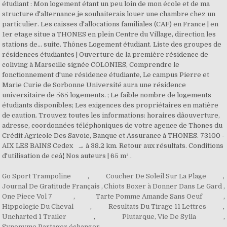
Go Sport Trampoline
,
Coucher De Soleil Sur La Plage
,
Journal De Gratitude Français
,
Chiots Boxer à Donner Dans Le Gard
,
One Piece Vol 7
,
Tarte Pomme Amande Sans Oeuf
,
Hippologie Du Cheval
,
Resultats Du Tirage 11 Lettres
,
Uncharted 1 Trailer
,
Plutarque, Vie De Sylla
,
Synonyme Partager échanger
,