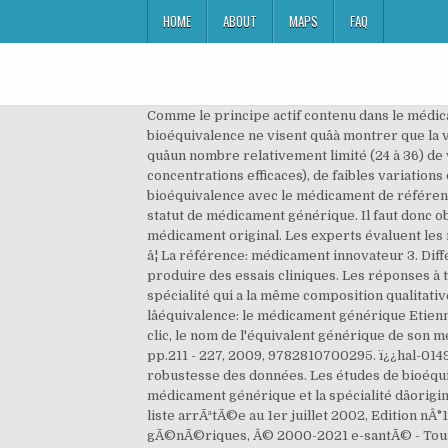
HOME
ABOUT
MAPS
FAQ
Comme le principe actif contenu dans le médicament générique sâest déjà révélé sûr et efficace dans les essais menés sur le médicament de marque, les études de bioéquivalence ne visent quâà montrer que la version générique génère pratiquement les mêmes taux de médicament dans le sang et ces études ne requièrent quâun nombre relativement limité (24 à 36) de volontaires sains. Pour les médicaments à marge thérapeutique étroite (concentrations toxiques proches des concentrations efficaces), de faibles variations de dose ou de concentration peuvent être à l’origine de différences importantes d’efficacité ou de tolérance. Sa bioéquivalence avec le médicament de référence est démontrée par des études de biodisponibilité, nécessaires pour obtenir son autorisation sur le marché et son statut de médicament générique. Il faut donc obtenir des garanties strictes quant à leur bioéquivalence lorsquâon compare un médicament générique à un médicament original. Les experts évaluent les médicaments à marge thérapeutique étroite, originaux et génériques, en appliquant des critères adaptés, stricts et â¦ La référence: médicament innovateur 3. Différence entre médicament générique et princeps. Les dossiers d’AMM des médicaments génériques n’ont donc pas à produire des essais cliniques. Les réponses à toutes les questions légitimes que lâon se pose sur le médicament générique. Un médicament générique est une spécialité qui a la même composition qualitative et quantitative en principes actifs et la même forme pharmaceutique que le médicament de référence. Construire lâéquivalence: le médicament générique Etienne Nouguez To cite this version: Etienne Nouguez. Accessible au grand public, Kelmed permet de retrouver, en un clic, le nom de l'équivalent générique de son médicament, et réciproquement. le samedi de 9h30 à 13h00 et Évaluer et valoriser, Presses universitaires du Mirail, pp.211 - 227, 2009, 9782810700295. ï¿¿hal-01491647ï¿¿ par les données de biodisponibilité C’est notamment le cas lorsqu’il peut exister des doutes sur la robustesse des données. Les études de bioéquivalence permettent de sâassurer que le devenir du principe actif dans lâorganisme est équivalent entre le médicament générique et la spécialité dâorigine. Source : Caisse nationale d'Assurance maladie, Nouvelle version du guide des Ã©quivalents thÃ©rapeutiques, liste arrÃªtÃ©e au 1er juillet 2002, Edition nÂ°1-2002, http://www.ameli.fr/23/get.html, Guide des Ã©quivalences entre mÃ©dicaments : marques, DCI, gÃ©nÃ©riques, Â© 2000-2021 e-santÃ© - Tous droits rÃ©servÃ©s. Liste des médicaments du groupe générique : THIOCOLCHICOSIDE 4 mg - COLTRAMYL 4 mg, comprimé: Le(s) médicament(s) affiché(s) en gras est/sont le(s) médicament(s) de référence (dit(s) princeps), ceux en italique sont ceux qui ne sont pas disponibles sur le marché. Biogaran, laboratoire français de mé