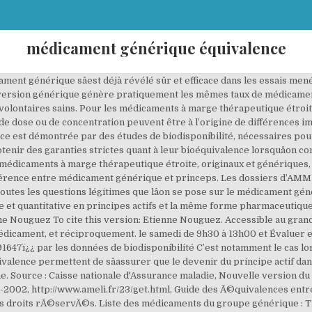
médicament générique équivalence
dicaments génériques lance un nouveau moteur de recherche d'équivalence entre médicaments génériques et médicaments de marque. Construire lâéquivalence: le médicament générique. Médicaments antipsychotiques â Lâétiologie, la physiopathologie, les symptômes, les signes, les diagnostics et les pronostics à partir des Manuels Merck, version pour professionnels de la santé. POUGET Le concept de copie est défini par les textes communautai-res (directive 87/21 du 22 décembre 1986) et par le droit français (art. La substance active (ou principe actif du médicament) en est soit identique, soit équivalente1 à celle du produit de marque, les seules autres différences possibles étant la présentation, la forme d'administration (uniquement pour la voie orale)2 et les excipients avec une tolérance dans la concentraâ¦ Le 30 juin 2017 Notre numéro de dossier : 17-107355-592 . la qualité du médicament (origine et spécifications des matières premières des excipients, caractérisation des impuretés de synthèse et de dégradation, méthodes de fabrication et de contrôle du produit fini), la reproductibilité de cette qualité d’un lot à l’autre (validation des méthodes de fabrication et de contrôle). la similarité du médicament générique au médicament d’origine. L’efficacité et la sécurité du principe actif contenu dans le médicament générique ont déjà été démontrées pour le médicament d’origine. Toulouse : Presses universitaires du â¦ L’étude est le plus souvent réalisée chez des volontaires sains pour réduire la variabilité interindividuelle inhérente à la maladie. en considérant qu’une variation du ratio des moyennes jusqu’à 20 % n’a que peu de conséquences cliniques (efficacité/sécurité). du lundi au vendredi de 8h30 à 20h00. Pour vous familiariser avec cette notion, vous pouvez consulter la DCI des 100 mÃ©dicaments les plus prescrits. Elle consiste à comparer, après administration du médicament générique ou du médicament d’origine, la concentration plasmatique du principe actif. Construire lâéquivalence : le médicament générique In : Évaluer et valoriser : Une sociologie économique de la mesure [en ligne]. Comme pour un médicament princeps, le générique doit recevoir une autorisation de mise sur le marché de l'Agence française de sécurité sanitaire des produits de santé (Afssaps) : celle-ci s'assure de l'équivalence biologique entre le générique et son modèle. L'absence d'étude doit toujours être justifiée dans le dossier de demande d'AMM générique. Les études précliniques (toxicologiques) et cliniques ne sont pas exigées car le principe actif a déjà fait l’objet de ces études lors de la demande d’AMM du médicament d’origine. Avis aux parties intéressées. LditàétdiltidtilLe produit à étudier : lot industriel 2. Les études de bioéquivalence permettent de s’assurer que le devenir du principe actif dans l’organisme est équivalent entre le médicament générique et la spécialité d’origine. Le point sur la bioéquivalence. Ensuite, pour chaque DCI, sont listÃ©s les noms des mÃ©dicaments disponibles, avec leur prix respectif. En revanche, son prix est obligatoirement infÃ©rieur, parfois jusqu'Ã 30%. Un médicament générique doit contenir la même substance active, dans la même quantité et sous la même forme pharmaceutique (sirop, comprimés, â¦) que le médicament original. (Davit BM et al, Ann Pharmacother, 2009). Médicament générique et principe de bio-équivalence Par rapport à la spécialité de référence, un médicament générique doit contenir le même principe actif et le même dosage. Pour obtenir de lâinformation destinée aux patients, consultez notre publication intitulée « Médicaments génériques : des réponses à vos questions ». La demande d’AMM d’un médicament générique contient les données permettant d’évaluer et de garantir sa qualité, sa sécurité et son efficacité d’emploi. L'AMM des médicaments génériques repose sur le processus d’évaluation appliqué à l’ensemble des médicaments. En outre les fabricants de médicaments génériques sont obligés de démontrer que leur médicament est « bio-équivalent » au médicament de référence. La recherche par DCI est divisÃ©e en 12 grandes familles. Il peut avoir un aspect différent par sa taille, sa couleur, son goût ou sa forme par exemple. Bien sûr, avant commercialisation, les généri