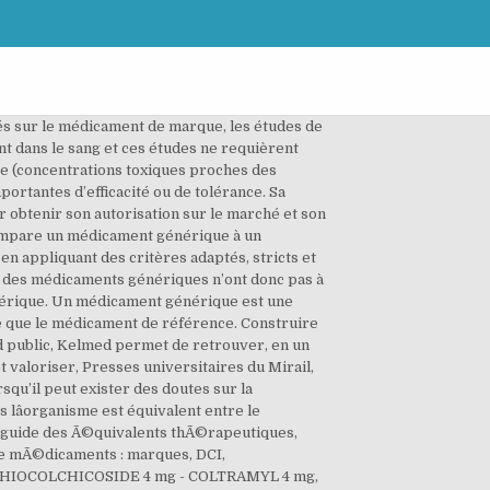
ques passent par une phase dâanalyse de leur efficacité. Quel que soit son choix, il respecte fidèlement la prescription du médecin puisqu'un générique correspond exactement au médicament original, seule sa forme et sa couleur peuvent être différentes. Pas facile de s'y retrouver avec les mÃ©dicaments : marques, DCI (pour dÃ©nomination commune internationale), gÃ©nÃ©riques, on peut s'y perdre trÃ¨s facilement. VIDEAU, B. VENNAT, M.P. MÉDICAMENT GÉNÉRIQUE. En effet, Ã partir du nom de la molÃ©cule du mÃ©dicament, le pharmacien peut dÃ©livrer soit le mÃ©dicament de marque soit son gÃ©nÃ©rique, s'il existe. Ainsi chaque volontaire est son propre témoin, c’est un essai croisé. Construire lâéquivalence : le médicament générique In : Évaluer et valoriser : Une sociologie économique de la mesure [en ligne]. Or, si l’exposition est équivalente, cela veut dire que l’efficacité du médicament générique (l’effet pharmacodynamique) sera identique à celle du médicament d'origine. Sont surlignÃ©es en vert les spÃ©cialitÃ©s de prix significativement infÃ©rieur au prix comparatif. Le laboratoire Biogaran lance un moteur de recherche qui permet de trouver l'équivalence entre un médicament et un médicament générique. Une spécialité générique, comme toute spécialité pharmaceutique, doit faire lâobjet, avant sa commercialisation, dâune autorisation de mise sur le marché (AMM). Sa bioéquivalence avec la spécialité de référence a été démontrée par des études de biodisponibilités appropriées. Construire lâéquivalence: le médicament générique. En bleu, est indiquÃ©e la spÃ©cialitÃ© la plus vendue, qui sert de prix comparatif. Objectif. Retrouvez le goÃ»t d'apprendre ! Mode d'emploi du guide Recevez encore plus d'infos santÃ©, en vous abonnant Ã la quotidienne de E-sante. Les essais de bioéquivalence s’appuient sur la comparaison statistique médicament Générique vs Princeps de 2 paramètres d’exposition systémique au médicament : Pour conclure à la bioéquivalence entre les deux médicaments, Les pharmaciens sont depuis longtemps autorisés à délivrer un médicament générique au patient en le substituant au médicament dâorigine, compte tenu de lâéquivalence dâefficacité, de sécurité et de qualité de ces produits. C’est pourquoi, pour ces médicaments, l’intervalle d’acceptabilité de la bioéquivalence est resserré ([90 % ; 111 %]). Horaires. JUIN 2016. Équivalence (29/06/2016), Médicament générique - le point sur la bioéquivalence. - M. Dominique Maraninchi, directeur général, et M. Philippe Vella, directeur des médicaments génériques, homéopathiques, à base de plantes et des préparations de lâAgence nationale de sécurité du médicament et des produits de santé (ANSM) ; En revanche, son prix est obligatoirement inférieur, parfois jusqu'à 30%. la qualité de la méthode de dosage du principe