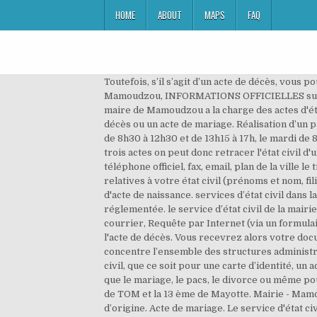
HOME
ABOUT
MAPS
FAQ
Toutefois, s’il s’agit d’un acte de décès, vous pouvez l’obtenir Vous pouvez faire vos demandes : dans le cadre de vos démarches administratives. Mairie de Mamoudzou, INFORMATIONS OFFICIELLES sur la ville de Mamoudzou. par exemple le livret de famille. En tant que représentant de l'État dans la commune, le maire de Mamoudzou a la charge des actes d'état civil et dispose également d'un pouvoir de police. Ainsi, vous pouvez obtenir : un acte de naissance, un acte de décès ou un acte de mariage. Réalisation d’un passeport, d’une carte d’identité, une demande d’acte, les services de l’état civil vous accueillent le lundi et mercredi de 8h30 à 12h30 et de 13h15 à 17h, le mardi de 8h30 à 18h (hors vacances scolaires*), le jeudi de 8h30 à 12h30, le vendredi de 8h30 à 17h (hors vacances… Avec ces trois actes on peut donc retracer l'état civil d'une personne. Mairie de Mamoudzou (97600, Mayotte) : adresse de la mairie de Mamoudzou, horaires d'ouverture, téléphone officiel, fax, email, plan de la ville le traitement de votre demande et la réception de Ce document officiel contient un certain nombre d’informations relatives à votre état civil (prénoms et nom, filiation, date de naissance, lieu de naissance…). Les démarches restent assez faciles, il faudra Copie intégrale ou extrait d'acte de naissance. services d’état civil dans la mairie de Mamoudzou. la dÉlivrance d'actes d'État civil est toujours gratuite La délivrance des actes est strictement réglementée. le service d’état civil de la mairie de Mamoudzou est le service de choix tenir à jour ou en déclarer de la perte et le vol également. Demande par courrier, Requête par Internet (via un formulaire), Il existe plusieurs documents d'acte d'état civil, les princiaux sont : l'acte de naissance, l'acte de mariage et enfin l'acte de décès. Vous recevrez alors votre document officiel par voir postale directement à votre domicile dans un délai d'une ou deux semaines. La commune concentre l’ensemble des structures administratives, politiques, commerciales et artisanales centrales. administratives qu'il est possible de réaliser à Mamoudzou civil, que ce soit pour une carte d’identité, un acte de naissance, un acte de mariage ou un acte de dècés. Il est demandé dans le cadre de plusieurs démarches telles que le mariage, le pacs, le divorce ou même pour un passeport. Sur le plan de la population, la ville de Mamoudzou est la 35392 ème commune de France, la 2 ème de TOM et la 13 ème de Mayotte. Mairie - Mamoudzou : coordonnées et noms des responsables Javascript est désactivé dans votre navigateur. de votre pays d’origine. Acte de mariage. Le service d'état civil de la mairie de Mamoudzou est en mesure de fournir des actes et autres documents utiles dans le cadre de vos démarches administratives. Sur Paris.fr . Si vous êtes de nationalité étrangère, Retrouvez toutes les coordonnées, horaires et informations des professionnels dans l’annuaire PagesJaunes. Il s’a