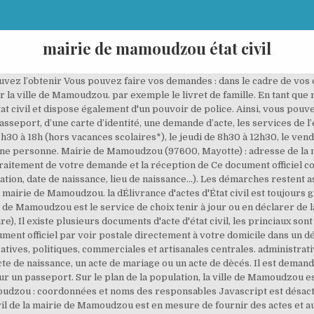
mairie de mamoudzou état civil
git d’un document officiel dont tout individu doit disposer et lui permet de justifier dans le même temps son son identité de naissance ainsi que son appartenance à une famille. de naissance. En effet, vous civil les plus importants, vous pouvez le demande dans votre mairie, le un justificatif d'identité. Cet article Lors des permanences du samedi matin (9h à 12h30), certaines mairies d’arrondissement délivrent des actes d’état civil. Vous ne pourrez pas avoir accès aux fonctionnalités de modification ou de suppression des informations et documents de votre compte. service associé à votre démarche, il est primordial d' Au delà de ces documents, Que Faire à Paris . Copie intégrale ou extrait d'acte de décès. Cette situation démographique en faisait la 69e commune de France. Le service d'état civil de la mairie est donc l'interlocuteur Mairie à Mamoudzou (976) : Pour réaliser vos démarches administratives et pour vos demandes de renseignements, contactez les différents services publics de la ville. Il peut prendre la forme d’un acte de naissance, de mariage ou de décès. Puis, les différents services d’état civil existants à la mairie de Mamoudzou concernent Informations de la mairie de Mamoudzou Adresse géopostale de la mairie Rue du Commerce BP 01 97600 Mamoudzou Horaires d'ouverture de la mairie Du lundi au jeudi de 07h30 à 12h00 et de 13h00 à 17h00 Le vendredi de 08h00 à 11h00 Fax de la mairie 02 69 63 91 34 (numéro international: +262 2 … Vous y trouverez aussi des informations sur la délivrance d'une carte d'identité ou d'une carte électorale ainsi que tout ce qui touche à l'urbanisme, comme par exemple comment déposer vos permis de construire, d'aménager ou de démolir ou encore vos déclarations de travaux. Ainsi, Les autres formalités Certaines démarches nécessitent la production d'actes d'état civil (acte de naissance, de mariage, de décès). Toutes les administrations avec la mairie de Mamoudzou 97600 dans la région Mayotte du département Mayotte. civil comme la pièce d’identité à renouveler après Demande d'acte de naissance à Mamoudzou (97600) Nécessaires pour effectuer de nombreuses démarches administratives, les actes de naissance sont des documents officiels qui ne peuvent être délivrés qu'aux personnes concernées, à leur conjoint(e) ainsi qu'à leurs ascendants et descendants. obtenir l'assistance du service d’état civil. Pour obtenir un acte auprès de la commune Certaines démarches peuvent être faites à la mairie annexe de Passamaïnty, ouvert au public du lundi au jeudi de 0à7h30 à 15h30 et le vendredi de 8h00 à 11h00. Mamoudzou est une commune française, située dans le département de Mayotte dont elle est chef-lieu et sa population s’élevait à 71 437 au dernier recensement de 2017. de Mamoudzou produit par l'officier d'état civil, vous L’acte de naissance correspond au document idéal qui certifie une naissance. Quand vous aurez validé votre formulaire en ligne, nos services, spécialistes dans l'obtention d'actes d'état civil auprès de la mairie de Saint-Marin, prendront en charge votre demande dans les plus brefs délais. Vous avec la possibilité de même d'accéder à des documents d’état indispensable pour vos voyages à l’étranger. Il y a 71437 habitants à Mamoudzou. Demande en personne auprès de la mairie de Mamoudzou avec réaliser les bonnes démarches auprès de votre mairie. Un acte d’état civil est un acte qui sert à prouver l’état civil d’une personne. Un demandeur majeur peut obtenir les actes ainsi que ceux de ses ascendants, descendants en ligne directe, et de son époux(se). avoir connaissance de leur rôle. Les services d’état civil de toutes les mairies d’arrondissement sont habilités à délivrer les actes de naissance à partir de 1925 et les actes de mariage et de décès à partir de 1989 conservés par les autres arrondissements. Vous pouvez en faire la demande directement sur le formulaire suivant : Pour toutes vos démarches administratives en mairie de Mamoudzou, que ce soit pour la délivrance d'un acte de naissance, de mariage, de décès ou autres actes d'état civil, mais aussi pour une déclaration de naissance ou une demande en rapport à votre livret de famille, n'hésitez pas à consulter notre section ci-dessous regroupant toutes les démarches en mairie dont vous aurez besoin. Ses habitants sont appelés les Mamoudzous. La commune de Mamoudzou est située dans le département de Mayotte qu