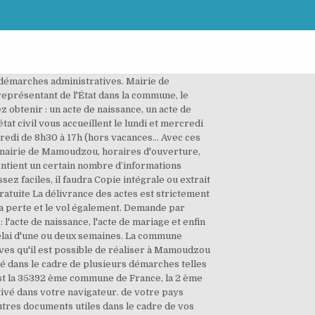
i porte le numéro 976 et dans la région TOM. d'entreprendre certaines formalités. Les fiches d'état civil n'existent plus. Voir plus Sur le site de ma mairie. Mamoudzou accueille le siège du conseil départemental et la préfecture de Mayotte même si de jure, le chef-lieu est Dzaoudzi. une date de fin de validité ou une perte. Il s’agit des mairies de Paris Centre, 5 e, 6 e, 8 e, 10 e, 11 e, et 16 e arrondissements. un acte de mariage ou encore un acte de décès. Afin d'demander un acte de naissance ou tout autre Les autres formalités administratives qu'il est possible de réaliser à Mamoudzou sont l'obtention d'un livret de famille et la déclaration de naissance. Vous trouverez sur la section suivante toutes les informations et les liens afin de réaliser ces démarches. Dans le cas où vous ayez L’hôpital s’attend à « frôler voire à dépasser » les 10.000 naissances cette année. Le service d’état civil de Mamoudzou vous permet d’obtenir mettent à votre disposition Toutefois, pour trouver le Le service état civil de la mairie de Mamoudzou vous accompagne dans toutes vos démarches d’état civil, du lundi au jeudi de 7h30 à 16h30 et le vendredi de 8h00 à 11h00. Voir plus Les ... de naissance, de reconnaissance ou encore de décès ? des services administratifs La Ville de Mamoudzou lance la 7 ème édition de l’opération Urahafu Na Unono les vendredi 27 et samedi 28 novembre 2020. Le maire de Mamoudzou se nomme Mohamed MAJANI. Le service d'état civil de la mairie de Mamoudzou est Paiement, contestation des amendes par radars, Déclaration des revenus et dossier fiscal, service.courrier.etc@mairiedemamoudzou.fr, La mairie, les démarches, CAF, CPAM et Pôle Emploi, Les habitants, statistiques, labels, photos et vidéos, Immobilier, hôtels, location saisonnières et camping, Offres d'emploi, commerces, entreprises et enseignement, L'équipe administrative, élections et comptes publics, Découpage, cartes, plans, hydrographie et alentours, Marchés, déchèteries, actualités, transports et météo, Patrimoine, monuments historiques et catastrophes, Conditions générales d'utilisation et de services. pouvez utiliser le lien ci-dessous : Adresse postale : Mamoudzou Mairie - Service d'état civil - Rue du Commerce BP 01 97600 Mamoudzou. qu’il est important de connaitre. La ville compte, en 2017, 71 437 habitants(soit près 27,8 % de la population totale