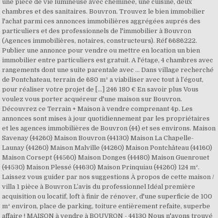
une pièce de vie lumineuse avec cheminée, une cuisine, deux
chambres et des sanitaires. Bouvron. Trouvez le bien immobilier
l'achat parmi ces annonces immobilières aggrégées auprés des
particuliers et des professionnels de l'immobilier à Bouvron
(Agences immobilières, notaires, constructeurs). Réf 6686222.
Publier une annonce pour vendre ou mettre en location un bien
immobilier entre particuliers est gratuit. A l'étage, 4 chambres avec
rangements dont une suite parentale avec … Dans village recherché
de Pontchateau, terrain de 680 m² a viabiliser avec tout à l’égout,
pour réaliser votre projet de […] 246 180 € En savoir plus Vous
voulez vous porter acquéreur d'une maison sur Bouvron.
Découvrez ce Terrain + Maison à vendre comprenant 4p. Les
annonces sont mises à jour quotidiennement par les propriétaires
et les agences immobilières de Bouvron (44) et ses environs. Maison
Savenay (44260) Maison Bouvron (44130) Maison La Chapelle-
Launay (44260) Maison Malville (44260) Maison Pontchâteau (44160)
Maison Corsept (44560) Maison Donges (44480) Maison Guenrouet
(44530) Maison Plessé (44630) Maison Prinquiau (44260) 124 m².
Laissez vous guider par nos suggestions À propos de cette maison /
villa 1 pièce à Bouvron L’avis du professionnel Idéal première
acquisition ou locatif, loft à finir de rénover, d'une superficie de 100
m² environ, place de parking, toiture entièrement refaite, superbe
affaire ! MAISON à vendre à BOUVRON - 44130 Nous n'avons trouvé