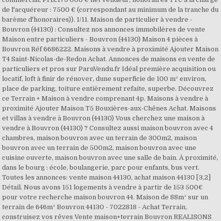
de l'acquéreur : 7500 € (correspondant au minimum de la tranche du
barème d'honoraires)). 1/11. Maison de particulier à vendre -
Bouvron (44130) : Consultez nos annonces immobilères de vente
Maison entre particuliers - Bouvron (44130) Maison 4 pièces à
Bouvron Réf 6686222. Maisons à vendre à proximité Ajouter Maison
T4 Saint-Nicolas-de-Redon Achat. Annonces de maisons en vente de
particuliers et pros sur ParuVendu.fr Idéal première acquisition ou
locatif, loft à finir de rénover, dune superficie de 100 m² environ,
place de parking, toiture entièrement refaite, superbe. Découvrez
ce Terrain + Maison à vendre comprenant 4p. Maisons à vendre à
proximité Ajouter Maison T5 Bouxières-aux-Chênes Achat. Maisons
et villas à vendre à Bouvron (44130) Vous cherchez une maison à
vendre à Bouvron (44130) ? Consultez aussi maison bouvron avec 4
chambres, maison bouvron avec un terrain de 300m2, maison
bouvron avec un terrain de 500m2, maison bouvron avec une
cuisine ouverte, maison bouvron avec une salle de bain. À proximité,
dans le bourg : école, boulangerie, parc pour enfants, bus vert.
Toutes les annonces: vente maison 44130, achat maison 44130 [3,2]
Détail. Nous avons 151 logements à vendre à partir de 153 500€
pour votre recherche maison bouvron 44. Maison de 88m² sur un
terrain de 646m² Bouvron 44130 - 7022818 - Achat Terrain,
construisez vos rêves Vente maison+terrain Bouvron REALISONS