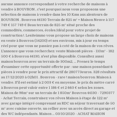
aucune annonce correspondant à votre recherche de maisons à
vendre à BOUVRON , c'est pourquoi nous vous proposons une
sélection de maisons à vendre dans les 10 Kms aux alentours de
BOUVRON . Bouvron 44130 Terrain de 825 m² + Maison Neuve à 157
749 € 157 749 € Beau terrain de 825 m² situé proche des
commodités, commerces, écoles.Idéal pour votre projet de
construction !. Lesiteimmo vous propose un large choix de maisons
en vente à Bouvron (54200) et ses environs, mis à jour en temps
réel pour que vous ne passiez pas à coté de la maison de vos rêves.
L'annonce que vous recherchez: vente Maison6 pièces - 110m² - 182
500 € à Bouvron 44130, n'est plus disponible. Consultez aussi
maison bouvron avec un terrain de 300m2, ... Prenez le temps
d'examiner cette opportunité offerte par : une maison possédant 6
pièces à vendre pour le prix attractif de 280773euros. 328 résultats
au 17/12/2020 à 02h01 . Bouvron - rare ! maison bouvron: Maison à
vendre. S'il est estimé à 2 003 € en moyenne, le prix du mètre carré
à Bouvron peut valoir entre 1 186 € et 2 663 € selon les zones.
Maison de 98m² sur un terrain de 1 850m² Bouvron 44130 - 7290377
- Achat Terrain, construisez vos rêves Maison à étage de 122 m²
avec garage intégré comprenant au RDC un séjour traversant de 50
m² avec cuisine ouverte, un cellier avec un accès direct au garage et
des WC indépendants. Maison … 03/10/2020 - ACHAT MAISON