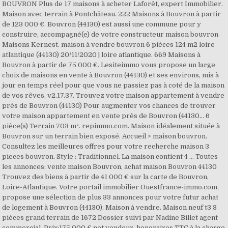
BOUVRON Plus de 17 maisons à acheter Laforêt, expert Immobilier.
Maison avec terrain à Pontchâteau. 222 Maisons à Bouvron à partir
de 123 000 €. Bouvron (44130) est aussi une commune pour y
construire, accompagné(e) de votre constructeur maison bouvron
Maisons Kernest. maison à vendre bouvron 6 pièces 124 m2 loire
atlantique (44130) 20/11/2020 | loire atlantique. 669 Maisons à
Bouvron à partir de 75 000 €. Lesiteimmo vous propose un large
choix de maisons en vente à Bouvron (44130) et ses environs, mis à
jour en temps réel pour que vous ne passiez pas à coté de la maison
de vos rêves. v2.17.37. Trouvez votre maison appartement à vendre
près de Bouvron (44130) Pour augmenter vos chances de trouver
votre maison appartement en vente près de Bouvron (44130… 6
pièce(s) Terrain 703 m². repimmo.com. Maison idéalement située à
Bouvron sur un terrain bien exposé. Accueil > maison bouvron.
Consultez les meilleures offres pour votre recherche maison 3
pieces bouvron. Style : Traditionnel. La maison contient 4 … Toutes
les annonces: vente maison Bouvron, achat maison Bouvron 44130
Trouvez des biens à partir de 41 000 € sur la carte de Bouvron,
Loire-Atlantique. Votre portail immobilier Ouestfrance-immo.com,
propose une sélection de plus 33 annonces pour votre futur achat
de logement à Bouvron (44130). Maison à vendre. Maison neuf t3 3
pièces grand terrain de 1672 Dossier suivi par Nadine Billet agent
commercial, Prix:175 000 € net vendeur, honoraires TTC à la charge