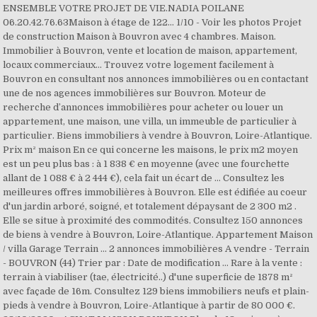
ENSEMBLE VOTRE PROJET DE VIE.NADIA POILANE
06.20.42.76.63Maison à étage de 122... 1/10 - Voir les photos Projet
de construction Maison à Bouvron avec 4 chambres. Maison.
Immobilier à Bouvron, vente et location de maison, appartement,
locaux commerciaux... Trouvez votre logement facilement à
Bouvron en consultant nos annonces immobilières ou en contactant
une de nos agences immobilières sur Bouvron. Moteur de
recherche d’annonces immobilières pour acheter ou louer un
appartement, une maison, une villa, un immeuble de particulier à
particulier. Biens immobiliers à vendre à Bouvron, Loire-Atlantique.
Prix m² maison En ce qui concerne les maisons, le prix m2 moyen
est un peu plus bas : à 1 838 € en moyenne (avec une fourchette
allant de 1 088 € à 2 444 €), cela fait un écart de … Consultez les
meilleures offres immobilières à Bouvron. Elle est édifiée au coeur
d'un jardin arboré, soigné, et totalement dépaysant de 2 300 m2 .
Elle se situe à proximité des commodités. Consultez 150 annonces
de biens à vendre à Bouvron, Loire-Atlantique. Appartement Maison
/ villa Garage Terrain ... 2 annonces immobilières A vendre - Terrain
- BOUVRON (44) Trier par : Date de modification ... Rare à la vente :
terrain à viabiliser (tae, électricité..) d'une superficie de 1878 m²
avec façade de 16m. Consultez 129 biens immobiliers neufs et plain-
pieds à vendre à Bouvron, Loire-Atlantique à partir de 80 000 €.