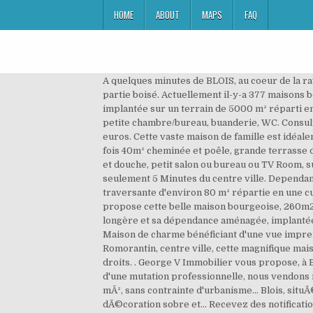
HOME
ABOUT
MAPS
FAQ
A quelques minutes de BLOIS, au coeur de la ravissante vallée de la Cisse, maison de caractère en excellent état protégée par un environnement de qualité, en partie boisé. Actuellement il-y-a 377 maisons bourgeoise à vendre en France sur Franimo. A 2h de Paris, aux portes de BLOIS, ravissante maison de maître implantée sur un terrain de 5000 m² réparti en une jolie cour intérieure close de vieux murs et de dépendances, prolongée d'un agréable parc arboré. Salle d'eau, petite chambre/bureau, buanderie, WC. Consultez les meilleures offres pour votre recherche maison bourgeoise blois centre. Prix hors honoraires 520 000 euros. Cette vaste maison de famille est idéalement située pour permettre l'autonomie des enfants et l'accès facile aux axes de communication. séjour double deux fois 40m² cheminée et poêle, grande terrasse donnant sur une piscine chauffée, studio indépendant; au 1er étage palier desservant 2 chambres et une salle de bains et douche, petit salon ou bureau ou TV Room, suite parentale, au 2ème étage 3chambres et une salle d'eau, WC a chaque niveau. Maison sur 'BLOIS' de 130 m² à seulement 5 Minutes du centre ville. Dependance. D'une surface habitable de l'ordre de 230 m², cette charmante demeure se distingue par une vaste pièce de vie traversante d'environ 80 m² répartie en une cuisine ouverte, espaces salle à manger et salon avec cheminée. L'agence parisienne Georges V Immobilier vous propose cette belle maison bourgeoise, 260m2, très lumineuse en Val de Loire, à proximité des châteaux. Geor Située dans le secteur du Val de Cisse, ravissante longère et sa dépendance aménagée, implantées sur un terrain clos d'environ 3000 m² abritant une piscine et une serre. Blois, quartier calme et résidentiel, Maison de charme bénéficiant d'une vue imprenable sur la Loire, à 2 min du centre ville. L'agence immobiliÃ¨re Transaxia Romorantin vous prÃ©sente Ã Romorantin, centre ville, cette magnifique maison bourgeoise sur 4 niveaux et son... ...au bas de la propriete. En savoir plus sur la gestion de vos données et vos droits. . George V Immobilier vous propose, à BLOIS , une belle maison bourgeoise, 260m2, très lumineuse en Val de Loire, à proximité des châteaux. En raison d'une mutation professionnelle, nous vendons notre maison située en plein centre ville de Blois. Vente / Location. Surface de 260 mÂ² au sol, sur un terrain de 2275 mÂ², sans contrainte d'urbanisme... Blois, situÃ©e dans le secteur prisÃ© des Ã©coles et ne souffrant d'aucune nuisance, ravissante maison bourgeoise Ã la dÃ©coration sobre et... Recevez des notifications quand des nouvelles annonces sont publiÃ©es ! Caves, nombreuses dépendances dont 2 garages. Disposant d'une vaste pièce de séjour avec cheminée, d'un salon/bureau (pouvant également faire office de chambre de plain pied), et de 5 chambres réparties sur 2 étages, cette maison de caractère aux volumes bien proportionnés, répond parfaitement aux attentes d'une famille cherchant praticité et