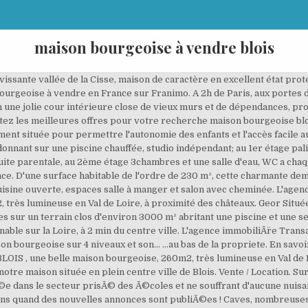
maison bourgeoise à vendre blois
 fonctionnalité. Proches commodités. Cette grande propriété de 327 m² comprend au rez-de-chaussée (de 165 m²): une entrée (de 13 m²), un salon-séjour (de 61 m²), un débarras (de 4.27 m²), un coin repas (de 22.20 m²), une cuisine (aménagée et équipée de 18.70 m²), un cellier (de 15.35 m²) comprenant (cellier, dégagement, WC, buanderie) et une grande chambre 1 dotée de sa salle d'eau et de ses WC (de 30.45 m²). Grande pièce à vivre de 65 m² environ, un espace repas ouvert sur la piscine, une grande chambre parentale avec dressing et salle de bain privée, une deuxième chambre ou bureau, cuisine aménagée/équipée séparée. Ce bien vous est proposé par un agent commercial. Idéalement située venez découvrir cette maison sans à vis décorée avec goût. Visite virtuelle possible sur demande. Honoraires: 15.000 euros. Propriété idéale pour une activité de chambres d'hôtes voire de gîtes et comme d'habitude: Premiers Arrivés, Premiers Servis ! Entièrement close, elle préserve l'intimité de ses occupants et se décline en une longère principale et différents bâtiments de la même époque, très bien entretenus, tels que garage, atelier dans l'ancienne écurie, pressoir, cave aménagée. Idéal en propriété familiale ou pour une profession libérale ayant besoin d'un espace privé avec un accès indépendant de plain pied ou de pouvoir y loger un membre de la famille. GEORGE V Immobilier vous propose, dans un village des bords de Loire une belle et spacieuse maison Renaissance de 350 m² environ, alliant confort et authenticité, en excellent état édifiée sur le terrain de 1500 m² environ. Courette pouvant accueillir une voiture 250 m² composée au rez-de-chaussée : d'une entrée, cuisine aménagée avec espace repas et accès terrasse, séjour de 30 m², 2 salons, bureau ; au 1er étage : 4 chambres dont une avec salle d'eau privative ; une chambre d'amis avec salle d'eau en 1/2 étage ; un grenier aménagé au second. Accès à l'étage à une grande chambre (située au dessus de la cuisine, salle à manger, buanderie). Au même niveau, deux terrasses dont une couverte. Dressing, buanderie, cellier. Cette propriété bénéficie d'un environnement exceptionnel, sans aucune nuisance. Grandes caves. BLOIS proche centre ville, belle demeure bourgeoise de 400 m2 environ avec maison d'amis , 7 chambres et dépendances.Dans un parc clos et arboré, grande maison de maître de style Mansard, dans un des quartiers les plus réputés de Blois. Ce bien vous est proposé par un agent commercial. A 10 minutes de la sortie 12 de l'A85, 20 minutes de la sortie 18 de l'A 10, a 45 minutes de Tours, 25 minutes de Blois... Maison Bourgeoise sur 4 niveaux (caves et combles inclues). Dans la toute proche périphérie de BLOIS, à deux pas de toutes les commodités et des axes de communication, belle maison bourgeoise en parfait état, implantée sur un vaste terrain arboré et clos d'environ 2000 m² avec garage. Elle dispose d'agréables pièces de vie donnant sur jardin clos et de 5 chambres. Agent commercial immatriculÃ© au RSAC de BLOIS sous le numÃ©ro 830 145 --- RÃ©f. MON AVIS: Il s'agit d'une propriété spacieuse parfaitement bien entretenue. Iad France - Philippe OUDAR vous propose: Magnifique propriété, 287 m² environ habitables en plain pied avec cinq chambres, Piscine intérieure chauffée climatisée, sur un sous-sol aménagé de 100 m² environ. Cheminée de pierre, poutres et tomettes, cours pavées, four à pain et puits sont les témoins d'une authenticité préservée. Double garage (de 61 m²) avec porte électrique, deux remises, une chaufferie, et une grange (de 27 m²). BLOIS. balcon, 20 av. Prix hors honoraires 440 000 â¬. Tel: dont 4.50 % honoraires TTC à la charge de l'acquéreur. VM310CIGV. La présente annonce immobilière a été rédigée sous la responsabilité éditoriale de M. Philippe OUDAR (ID 11807), Agent Commercial mandataire en immobilier immatriculé au Registre Spécial des Agents Commerciaux (RSAC) du Tribunal de Commerce de BLOIS sous le numéro 349194969. 680 000 â¬ 320 m² . Organisée sur deux niveaux, la maison est principalement composée de: - un double séjour avec cheminée, - une salle à manger avec une cuisine ouverte aménagée et équipée, - quatre chambres, une salle de bains et une salle d'eau. Honoraires charge vendeur Ã vendre, cette demeure du 19e siÃ¨cle vous propose 10 piÃ¨ces et 236 mÂ² habitables Ã ... ...TimothÃ© DENIS, TÃ©l. Dans la toute proche périphérie de BLOIS, à deux pas de toutes les