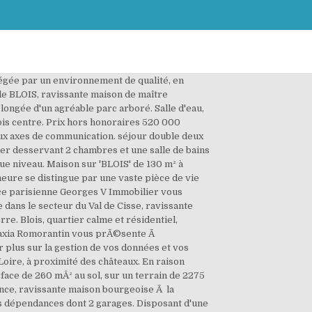
 commodités et des axes de communication, belle maison bourgeoise en parfait état, implantée sur un vaste terrain arboré et clos d'environ 2000 m² avec garage. Ce bien de qualité conjugue naturellement le charme authentique de l'ancien avec une pointe de contemporain. Au bout du bâtiment, une 2ème cuisine aménagée peut permettre une activité de gîte, avec une seconde entrée indépendante sur la cour intérieure. Siret: 790 024 848 00---. Une petite maison sur l'arrière. Mandat N° 1198. terrasse Vous pouvez à tout moment utiliser le lien de désabonnement intégré dans la newsletter. Sur la partie gauche: un couloir dégagement (de 4.80 m²), une lingerie (de 4.00 m²), une suite familiale de 35.90 m² (comprenant une entrée: de 6.30 m², une chambre 5 (de 12.70 m² et 12.40 m²), une salle d'eau (de 4.50 m²)) et une chambre 6 comprenant (une entrée de 8 m², une chambre de 8.60 m², une salle d'eau et ses WC (de 5.50 m²). Honoraires d'agence à la charge du vendeur. A proximite des commodites de la ville et des bords de Loire, elegante maison bourgeoise d'une surface habitable d'environ 350m2... TrÃ¨s belle maison bourgeoise en centre ville de Romorantin-Lanthenay avec terrain orientÃ© sud, garage et dÃ©pendances. Un séjour de plus de 60 M2.La cuisine aménagée et équipée. Prix de vente: 595 000 euros Chauffage électrique, bonne isolation, ballon d'eau chaude- 2 fosses toutes eaux (tout à l'égout prévu d'ici 4 ans) - TF: 948 euros - Très bon état général Vente maison Blois (41000) d'une surface de 400 m2 avec un terrain de 1791 m2 comptant 9 pièces. rez-de-chaussée: Entrée ouvrant sur grand séjour d'environ 50 m² ouvrant sur le jardin. Belle... ...RÃ©seau Immobilier CAPIFRANCE. Libre d'occupation pour l'été prochain. Abritée par un parc d'environ 8Ha, cette propriété de campagne offre les avantages d'une résidence implantée dans un environnement campagnard calme et non isolé, tout en bénéficiant des accès rapides aux commodités. Le 1er étage qui est aujourd'hui configuré en appartement de type 4 pourra facilement être modifiable afin d'offrir 3 chambres de belle taille et 2 salles d'eau. Un parquet massif habille la majorité de la maison. Plus d'info. SAFTI - CARDIN Anne, conseiller indépendant. Lieux exclusifs, évènements prestigieux restez informé du marché du luxe. RÃ©f. Ce bien vous est proposé par un agent commercial. Au second étage: 4 chambres, dont une avec accès à une terrasse, un dressing, une salle de bains et WC. MANDAT - LIEUX UNIQUES ®. Quatre chambres la composent dont une suite parentale de plain pied, ainsi qu'une pièce bureau en rotonde idéalement ouverte