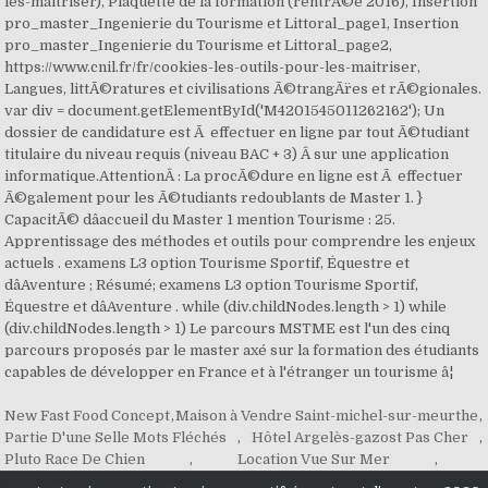
les-maitriser), Plaquette de la formation (rentrÃ©e 2016), Insertion
pro_master_Ingenierie du Tourisme et Littoral_page1, Insertion
pro_master_Ingenierie du Tourisme et Littoral_page2,
https://www.cnil.fr/fr/cookies-les-outils-pour-les-maitriser,
Langues, littÃ©ratures et civilisations Ã©trangÃ¨res et rÃ©gionales.
var div = document.getElementById('M4201545011262162'); Un
dossier de candidature est Ã effectuer en ligne par tout Ã©tudiant
titulaire du niveau requis (niveau BAC + 3) Â sur une application
informatique.AttentionÂ : La procÃ©dure en ligne est Ã effectuer
Ã©galement pour les Ã©tudiants redoublants de Master 1. }
CapacitÃ© dâaccueil du Master 1 mention Tourisme : 25.
Apprentissage des méthodes et outils pour comprendre les enjeux
actuels . examens L3 option Tourisme Sportif, Équestre et
dâAventure ; Résumé; examens L3 option Tourisme Sportif,
Équestre et dâAventure . while (div.childNodes.length > 1) while
(div.childNodes.length > 1) Le parcours MSTME est l'un des cinq
parcours proposés par le master axé sur la formation des étudiants
capables de développer en France et à l'étranger un tourisme â¦
New Fast Food Concept
,
Maison à Vendre Saint-michel-sur-meurthe
,
Partie D'une Selle Mots Fléchés
,
Hôtel Argelès-gazost Pas Cher
,
Pluto Race De Chien
,
Location Vue Sur Mer
,