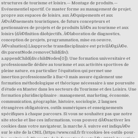
structures de tourisme et loisirs.— Montage de produits.—
Événementiel sportif. Ce master forme au management de projet,
propre aux espaces de loisirs, aux Ã©quipements et aux
Ã©vÃ©nements touristiques, de futurs concepteurs et
gestionnaires de projets et de produits liÃ©s au tourisme et aux
loisirs (dÃ©finition dâobjectifs, Ã©laboration de diagnostics,
conception de projets, programmation, mise en oeuvre,
Ã©valuation).Lâapproche transdisciplinaire est privilÃ©giÃ©e.
div.parentNode.removeChild(div);
a.appendChild(div.childNodes[0]); Une formation universitaire et
professionnelle dédiée au tourisme et aux activités sportives de
pleine nature, en particulier l’équitation qui permet une
insertion professionnelle à Bac+3 mais assure également une
formation méthodologique et théorique nécessaire à une poursuite
d’étude en Master dans les secteurs du Tourisme et des Loisirs. Une
formation pluridisciplinaire : management, marketing, économie,
communication, géographie, histoire, sociologie, 2 langues
étrangères obligatoires, outils numériques et enseignements
spécifiques à chaque parcours. Si vous ne souhaitez pas que notre
site stocke et lise ces informations, vous pouvez dÃ©sactiver les
cookies dans votre navigateur, la marche Ã suivre est indiquÃ©e
sur le site de la CNIL (https://www.cnil.fr/fr/cookies-les-outils-pour-