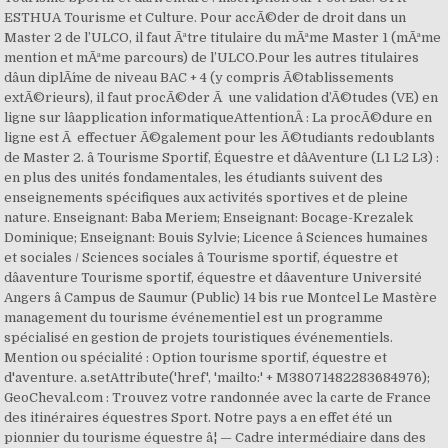
ESTHUA Tourisme et Culture. Pour accÃ©der de droit dans un
Master 2 de l’ULCO, il faut Ãªtre titulaire du mÃªme Master 1 (mÃªme
mention et mÃªme parcours) de l’ULCO.Pour les autres titulaires
dâun diplÃ´me de niveau BAC + 4 (y compris Ã©tablissements
extÃ©rieurs), il faut procÃ©der Ã une validation d’Ã©tudes (VE) en
ligne sur lâapplication informatiqueAttentionÂ : La procÃ©dure en
ligne est Ã effectuer Ã©galement pour les Ã©tudiants redoublants
de Master 2. â Tourisme Sportif, Équestre et dâAventure (L1 L2 L3) :
en plus des unités fondamentales, les étudiants suivent des
enseignements spécifiques aux activités sportives et de pleine
nature. Enseignant: Baba Meriem; Enseignant: Bocage-Krezalek
Dominique; Enseignant: Bouis Sylvie; Licence â Sciences humaines
et sociales / Sciences sociales â Tourisme sportif, équestre et
dâaventure Tourisme sportif, équestre et dâaventure Université
Angers â Campus de Saumur (Public) 14 bis rue Montcel Le Mastère
management du tourisme événementiel est un programme
spécialisé en gestion de projets touristiques événementiels.
Mention ou spécialité : Option tourisme sportif, équestre et
d'aventure. a.setAttribute('href', 'mailto:' + M38071482283684976);
GeoCheval.com : Trouvez votre randonnée avec la carte de France
des itinéraires équestres Sport. Notre pays a en effet été un
pionnier du tourisme équestre â¦ — Cadre intermédiaire dans des