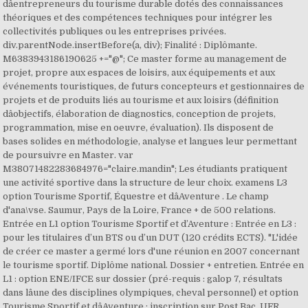
dâentrepreneurs du tourisme durable dotés des connaissances
théoriques et des compétences techniques pour intégrer les
collectivités publiques ou les entreprises privées.
div.parentNode.insertBefore(a, div); Finalité : Diplômante.
M6383943186190625 +="@"; Ce master forme au management de
projet, propre aux espaces de loisirs, aux équipements et aux
événements touristiques, de futurs concepteurs et gestionnaires de
projets et de produits liés au tourisme et aux loisirs (définition
dâobjectifs, élaboration de diagnostics, conception de projets,
programmation, mise en oeuvre, évaluation). Ils disposent de
bases solides en méthodologie, analyse et langues leur permettant
de poursuivre en Master. var
M38071482283684976="claire.mandin"; Les étudiants pratiquent
une activité sportive dans la structure de leur choix. examens L3
option Tourisme Sportif, Équestre et dâAventure . Le champ
d'ana\vse. Saumur, Pays de la Loire, France + de 500 relations.
Entrée en L1 option Tourisme Sportif et d’Aventure : Entrée en L3 :
pour les titulaires d’un BTS ou d’un DUT (120 crédits ECTS). "L'idée
de créer ce master a germé lors d'une réunion en 2007 concernant
le tourisme sportif. Diplôme national. Dossier + entretien. Entrée en
L1 : option ENE/IFCE sur dossier (pré-requis : galop 7, résultats
dans lâune des disciplines olympiques, cheval personnel) et option
Tourisme Sportif et dâAventure : inscription sur Post Bac. UFR