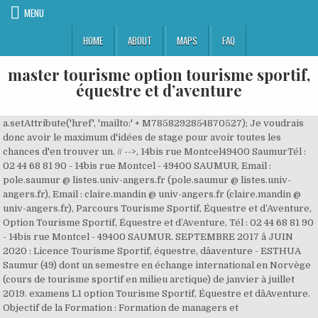
MENU
HOME
ABOUT
MAPS
FAQ
master tourisme option tourisme sportif,
équestre et d’aventure
a.setAttribute('href', 'mailto:' + M7858292854870527); Je voudrais
donc avoir le maximum d'idées de stage pour avoir toutes les
chances d'en trouver un. // -->, 14bis rue Montcel49400 SaumurTél :
02 44 68 81 90 - 14bis rue Montcel - 49400 SAUMUR, Email :
pole.saumur @ listes.univ-angers.fr (pole.saumur @ listes.univ-
angers.fr)
, Email : claire.mandin @ univ-angers.fr (claire.mandin @
univ-angers.fr)
, Parcours Tourisme Sportif, Équestre et d’Aventure,
Option Tourisme Sportif, Équestre et d’Aventure, Tél : 02 44 68 81 90
- 14bis rue Montcel - 49400 SAUMUR. SEPTEMBRE 2017 â JUIN
2020 : Licence Tourisme Sportif, équestre, dâaventure - ESTHUA
Saumur (49) dont un semestre en échange international en Norvège
(cours de tourisme sportif en milieu arctique) de janvier à juillet
2019. examens L1 option Tourisme Sportif, Équestre et dâAventure.
Objectif de la Formation : Formation de managers et