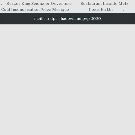
,
Burger King Scionzier Ouverture
,
Restaurant Insolite Metz
,
Coût Insonorisation Pièce Musique
,
Poids En Lbs
,
meilleur dps shadowland pvp 2020