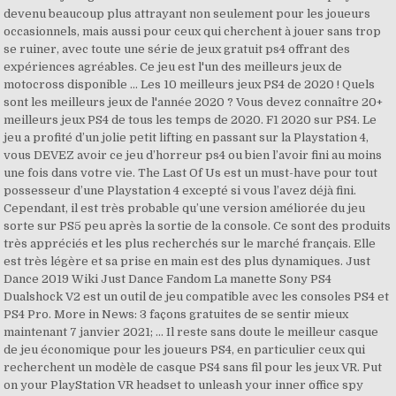
devenu beaucoup plus attrayant non seulement pour les joueurs
occasionnels, mais aussi pour ceux qui cherchent à jouer sans trop
se ruiner, avec toute une série de jeux gratuit ps4 offrant des
expériences agréables. Ce jeu est l'un des meilleurs jeux de
motocross disponible ... Les 10 meilleurs jeux PS4 de 2020 ! Quels
sont les meilleurs jeux de l'année 2020 ? Vous devez connaître 20+
meilleurs jeux PS4 de tous les temps de 2020. F1 2020 sur PS4. Le
jeu a profité d’un jolie petit lifting en passant sur la Playstation 4,
vous DEVEZ avoir ce jeu d’horreur ps4 ou bien l’avoir fini au moins
une fois dans votre vie. The Last Of Us est un must-have pour tout
possesseur d’une Playstation 4 excepté si vous l’avez déjà fini.
Cependant, il est très probable qu’une version améliorée du jeu
sorte sur PS5 peu après la sortie de la console. Ce sont des produits
très appréciés et les plus recherchés sur le marché français. Elle
est très légère et sa prise en main est des plus dynamiques. Just
Dance 2019 Wiki Just Dance Fandom La manette Sony PS4
Dualshock V2 est un outil de jeu compatible avec les consoles PS4 et
PS4 Pro. More in News: 3 façons gratuites de se sentir mieux
maintenant 7 janvier 2021; ... Il reste sans doute le meilleur casque
de jeu économique pour les joueurs PS4, en particulier ceux qui
recherchent un modèle de casque PS4 sans fil pour les jeux VR. Put
on your PlayStation VR headset to unleash your inner office spy