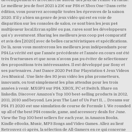
Le meilleur jeu de foot 2021 à 21€ sur PS4 et Xbox One ! Dans cette
édition, vous pourrez accomplir toutes les épreuves de la saison
2020. S’il y a bien un genre de jeux vidéo qui est en voie de
disparition sur les consoles de salon, ce sont bien les jeux ps4
multijoueur local.Ecran splité ou pas, rares sont les développeurs
qui s’y aventurent. Sharing les meilleurs jeux coop ps4 comparatif
et avis des [2020] avec de belles caractéristiques et spécifications.
De là, nous vous montrerons les meilleurs jeux indépendants pour
PS4.La vérité est que l’année précédente et l’année en cours ont été
très fructueuses et que nous n’avons pas pu éviter de sélectionner
des propositions très intéressantes. Il est développé par Sony et
ses partenaires. Just Dance 2020 Ps4 Sur Playstation 4 Jeux Videos
Jeu Musical . Une liste des 30 jeux vidéo les plus prometteurs,
innovants, ou tout simplement les plus attendus pour les trois
années à venir. MXGP3 sur PS4, XBOX, PC et Switch. Share on
linkedin. Discover Amazon’s Top 100 best-selling products in 2012,
2011, 2010 and beyond. Les jeux The Last of Us Part II, ... Dreams sur
PS4. F1 2020 est une simulation de course de Formule 1. We rounded
up all of the best PS4 console, game, and accessory deals for June.
View the Top 100 best sellers for each year, in Amazon Books,
Kindle eBooks, Music, MP3 Songs and Video Games. Allez au lien!
Retrouvez ci-après, la sélection de All-Gamers en ce qui concerne