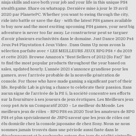
ninja skills and save both your job and your life in this unique PS4
stealth game. Share on whatsapp. Dernière mise à jour le 19 avril
2020 par PlanetePC. Whether you want to swing through the city,
ride into battle or save the day - with the latest PS4 games available
to buy now and the most exciting upcoming PS4 games, your next big
adventure is never too far away. Le constructeur peut se targuer
d’avoir plusieurs exclusivités dans le domaine. Just Dance 2020 Ps4
Jeux Ps4 Playstation 4 Jeux Video . Dans Gums Up nous avons la
sélection parfaite avec ⚡️ LES MEILLEURS JEUX RPG PS4 ⚡️ du 2019
et cette 2020. Browse Amazon’s “Best Sellers of 2012 (So Far)” list
to find the most popular products throughout the year based on
sales, updated hourly. L’année 2021 s’annonce grandiose pour les
gamers, avec l’arrivée probable de la nouvelle génération de
console. For those who have made gaming a significant part of their
life, Republic Lab is giving a chance to celebrate their passion. Sans
aucun signe de l’arrivée de la PS 5, la société concentre ses efforts
sur la fourniture à ses joueurs de jeux érotiques. Les Meilleurs jeux
coop ps4 Avis un Comparatif 2020 – Le meilleur du Monde. Les
meilleurs jeux de rôles – RPG PS4 en 2020 Tout les amateurs de RPG
PS4 et plus spécialement de JRPG savent que les jeux de rôles ont
élu domicile chez la console japonaise de chez Sony. Nous ne nous
sommes jamais trouvés dans une période aussi faste dans le
développement et la recherche autour des jeux de réalité virtuelle.