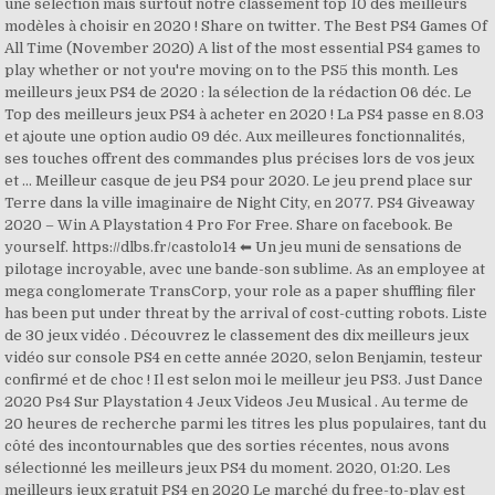
une sélection mais surtout notre classement top 10 des meilleurs
modèles à choisir en 2020 ! Share on twitter. The Best PS4 Games Of
All Time (November 2020) A list of the most essential PS4 games to
play whether or not you're moving on to the PS5 this month. Les
meilleurs jeux PS4 de 2020 : la sélection de la rédaction 06 déc. Le
Top des meilleurs jeux PS4 à acheter en 2020 ! La PS4 passe en 8.03
et ajoute une option audio 09 déc. Aux meilleures fonctionnalités,
ses touches offrent des commandes plus précises lors de vos jeux
et … Meilleur casque de jeu PS4 pour 2020. Le jeu prend place sur
Terre dans la ville imaginaire de Night City, en 2077. PS4 Giveaway
2020 – Win A Playstation 4 Pro For Free. Share on facebook. Be
yourself. https://dlbs.fr/castolo14 ⬅ Un jeu muni de sensations de
pilotage incroyable, avec une bande-son sublime. As an employee at
mega conglomerate TransCorp, your role as a paper shuffling filer
has been put under threat by the arrival of cost-cutting robots. Liste
de 30 jeux vidéo . Découvrez le classement des dix meilleurs jeux
vidéo sur console PS4 en cette année 2020, selon Benjamin, testeur
confirmé et de choc ! Il est selon moi le meilleur jeu PS3. Just Dance
2020 Ps4 Sur Playstation 4 Jeux Videos Jeu Musical . Au terme de
20 heures de recherche parmi les titres les plus populaires, tant du
côté des incontournables que des sorties récentes, nous avons
sélectionné les meilleurs jeux PS4 du moment. 2020, 01:20. Les
meilleurs jeux gratuit PS4 en 2020 Le marché du free-to-play est