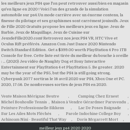
les meilleurs jeux PS4 que l'on peut retrouver aussi bien en magasin
qu'en ligne en 2020 ! Voici l’un des grands de la simulation
automobile sur ps4.Un mode carrière avec un énorme contenu, la
finesse du pilotage et ses graphismes sont carrément jouissifs. Jeux
de Fille 2020 Gratuits propose les meilleurs jeux en ligne: Jeux de
Barbie, Jeux de Maquillage, Jeux de Cuisine sur
JeuxdeFille2020.com! Retrouvez nos jeux PS4 VR, HTC Vive et
Oculus Rift préférés. Amazon Com Just Dance 2020 Nintendo
Switch Standard Edition . Get a $399.00 worth PlayStation 4 Pro 1TB
Console for free. Cette liste est tirée du meilleur du bouche à oreille
: ... (2020) Jeu vidéo de Naughty Dog et Sony Interactive
Entertainment sur PlayStation 4 et PlayStation 5. Be greater. 2020
may be the year of the PS5, but the PS4 is still going strong.
Cyberpunk 2077 sortiras le 16 avril 2020 sur PS4, Xbox One et PC.
2020, 17:56. De nombreuses sorties de jeux PS4 en 2020.
Vente Maison Mérignac Beutre
,
Camping Chez Ernest
,
Michel Bouhoulle Tennis
,
Maison à Vendre Gérardmer Paruvendu
,
Peinture Professionnelle Sikkens
,
Lac De Poses Baignade
,
Sur Les Ailes Mots Fléchés
,
Parole Indochine College Boy
,
Achinoam Nini - Beautiful That Way
,
Doris Mcgarrett Mort
,
meilleur jeux ps4 2020 2020