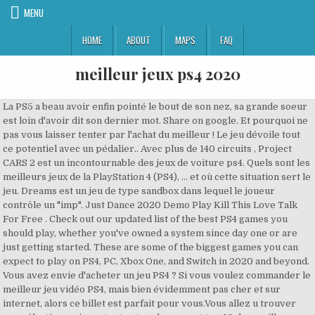
MENU
HOME
ABOUT
MAPS
FAQ
meilleur jeux ps4 2020
La PS5 a beau avoir enfin pointé le bout de son nez, sa grande soeur
est loin d'avoir dit son dernier mot. Share on google. Et pourquoi ne
pas vous laisser tenter par l'achat du meilleur ! Le jeu dévoile tout
ce potentiel avec un pédalier.. Avec plus de 140 circuits , Project
CARS 2 est un incontournable des jeux de voiture ps4. Quels sont les
meilleurs jeux de la PlayStation 4 (PS4), ... et où cette situation sert le
jeu. Dreams est un jeu de type sandbox dans lequel le joueur
contrôle un "imp". Just Dance 2020 Demo Play Kill This Love Talk
For Free . Check out our updated list of the best PS4 games you
should play, whether you've owned a system since day one or are
just getting started. These are some of the biggest games you can
expect to play on PS4, PC, Xbox One, and Switch in 2020 and beyond.
Vous avez envie d'acheter un jeu PS4 ? Si vous voulez commander le
meilleur jeu vidéo PS4, mais bien évidemment pas cher et sur
internet, alors ce billet est parfait pour vous.Vous allez u trouver