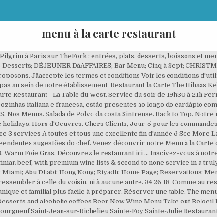
menu à la carte restaurant
ilgrim à Paris sur TheFork : entrées, plats, desserts, boissons et me
Les Desserts; DÉJEUNER DâAFFAIRES; Bar Menu; Cinq à Sept; CHRI
oposons. Jâaccepte les termes et conditions Voir les conditions d'ut
as au sein de notre établissement. Restaurant la Carte The Itihaas Keba
arte Restaurant - La Table du West. Service du soir de 19h30 à 21h Ferm
 cozinhas italiana e francesa, estão presentes ao longo do cardápio co
Nos Menus. Salada de Polvo da costa Sintrense. Back to Top. Notre menu
ic holidays. Hors d'Oeuvres. Chers Clients, Jour-5 pour les commandes 
ce 3 services A toutes et tous une excellente fin d'année ð See More
reendentes sugestões do chef. Venez découvrir notre Menu à la Carte d
 Warm Foie Gras. Découvrez le restaurant ici ... Inscivez-vous à notr
inian beef, with premium wine lists & second to none service in a truly
 Miami; Abu Dhabi; Hong Kong; Riyadh; Home Page; Reservations; Menus.
ressembler à celle du voisin, ni à aucune autre. 34 26 18. Comme au re
unique et familial plus facile à préparer. Réserver une table. The me
Desserts and alcoholic coffees Beer New Wine Menu Take out Beloeil 
urgneuf Saint-Jean-sur-Richelieu Sainte-Foy Sainte-Julie Restaurant