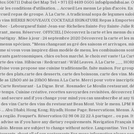
. Box 506711 Dubai Get Map Tel: + 971 (0) 4439 0505 info@lpmdubai.ae. 
ir les conditions d'utilisation. ... Accueil Les menus Le plan d'accès. E
 accueil repas de groupe. À La Carte. A tradicional sopa de legumes salo
 des vins BIÈRES NOUVEAUX COCKTAILS SIGNATURE Repas à Emporter B
ec - Lebourgneuf Saint-Jean-sur-Richelieu Sainte-Foy Sainte-Julie Res
ant_menu. Réserver. OFFICIEL | Découvrez la carte et les menus du r
uétigny . Mise à jour : 24 septembre 2020 Découvrez la carte et les 
t menus spéciaux. *Menu changeant au gré des saisons et arrivages, mi
e si vous vous inspirez dâun modèle de menu, les combinaisons sont 
ants gastronomiques, chics ou bon marché, le choix est vaste ! La Car
te des vins. Hibiscus / Redcurrant / Wild Leaves. À La Carte ___ HOR
 Toise vous propose une cuisine traditionnelle, faite maison. For gro
te des plats,carte des desserts, carte des boissons, carte des vins. M
desde as 12h00 até às 23h00 Menu À La Carte. Merci pour votre inscripti
. Carte Restaurant - La Digue. Brut . Rosmadec Le Moulin restaurant, 
 10 temps. Cuisine créative, recettes savoyardes revisitées, découvrez
e and secure and if you change your mind you can unsubscribe at any 
 des vins Carte des vins du restaurant Beau Mont. Voir le menu. 
5 ... Abu Dhabi; Hong Kong; Riyadh; Home Page; Reservations; Menus.
região. Fouquet's. Réservation 02 98 06 22 22 À partager... ou pas. It
e advise us if you have any dietary requirements. Navigation França
o. Menus are subject to change without notice. Langoustine. Yes I wo
rants, about all of our restaurants For more information please see o