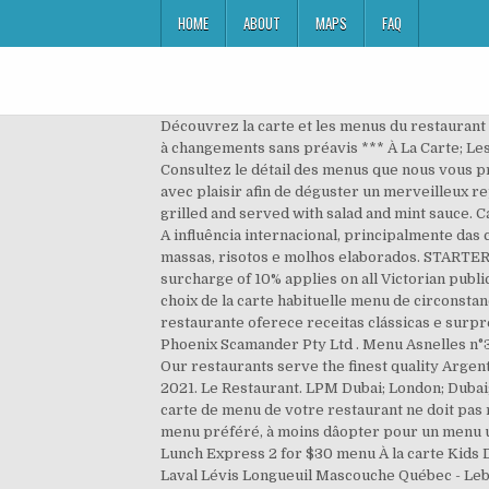
HOME
ABOUT
MAPS
FAQ
Découvrez la carte et les menus du restaurant P
à changements sans préavis *** À La Carte; 
Consultez le détail des menus que nous vous pr
avec plaisir afin de déguster un merveilleux rep
grilled and served with salad and mint sauce. C
A influência internacional, principalmente das
massas, risotos e molhos elaborados. STARTERS. 
surcharge of 10% applies on all Victorian publ
choix de la carte habituelle menu de circonstan
restaurante oferece receitas clássicas e surp
Phoenix Scamander Pty Ltd . Menu Asnelles n°3.
Our restaurants serve the finest quality Argent
2021. Le Restaurant. LPM Dubai; London; Dubai;
carte de menu de votre restaurant ne doit pas 
menu préféré, à moins dâopter pour un menu 
Lunch Express 2 for $30 menu À la carte Kids 
Laval Lévis Longueuil Mascouche Québec - Lebo