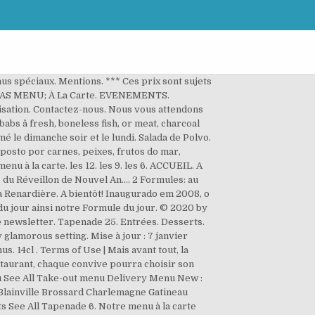
nus spéciaux. Mentions. *** Ces prix sont sujets
STMAS MENU; À La Carte. EVENEMENTS.
ilisation. Contactez-nous. Nous vous attendons
bs â fresh, boneless fish, or meat, charcoal
é le dimanche soir et le lundi. Salada de Polvo.
mposto por carnes, peixes, frutos do mar,
 à la carte. les 12. les 9. les 6. ACCUEIL. A
du Réveillon de Nouvel An.... 2 Formules: au
 La Renardière. A bientôt! Inaugurado em 2008, o
u jour ainsi notre Formule du jour. © 2020 by
e newsletter. Tapenade 25. Entrées. Desserts.
 glamorous setting. Mise à jour : 7 janvier
 14cl . Terms of Use | Mais avant tout, la
staurant, chaque convive pourra choisir son
nu See All Take-out menu Delivery Menu New :
Blainville Brossard Charlemagne Gatineau
s See All Tapenade 6. Notre menu à la carte