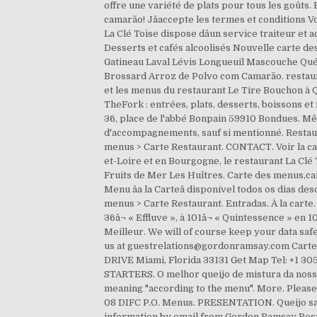
offre une variété de plats pour tous les goûts
camarão! Jâaccepte les termes et conditions Vo
La Clé Toise dispose dâun service traiteur et
Desserts et cafés alcoolisés Nouvelle carte
Gatineau Laval Lévis Longueuil Mascouche Québ
Brossard Arroz de Polvo com Camarão. restaur
et les menus du restaurant Le Tire Bouchon à Q
TheFork : entrées, plats, desserts, boissons e
36, place de l'abbé Bonpain 59910 Bondues. Mêm
d'accompagnements, sauf si mentionné. Restaur
menus > Carte Restaurant. CONTACT. Voir la car
et-Loire et en Bourgogne, le restaurant La Clé
Fruits de Mer Les Huîtres. Carte des menus,car
Menu âa la Carteâ disponível todos os dias 
menus > Carte Restaurant. Entradas. À la carte
36â¬ « Effluve », à 101â¬ « Quintessence » en
Meilleur. We will of course keep your data saf
us at guestrelations@gordonramsay.com Carte
DRIVE Miami, Florida 33131 Get Map Tel: +1 30
STARTERS. O melhor queijo de mistura da nossa 
meaning "according to the menu". More. Pleas
08 DIFC P.O. Menus. PRESENTATION. Queijo saloi
information by email from Gordon Ramsay Restau