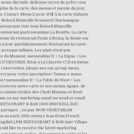
O nome diz tudo: delicioso arroz de polvo com
n plus de la carte, des menus et menus du jour,
ia. Contact. Menu 2 pour 30$ À la carte Enfants
eloeil Blainville Brossard Charlemagne
taurants Voir tous Beloeil Blainville
estaurant gastronomique La Bouitte. La carte
menus du restaurant Foulo à Bourg-la-Reine sur
s à jour quotidiennement. Restaurant la Carte
presque infinies. Les plats n'ont pas
te du Moment. menuonline.fr > La Digue > Les
S D'OEUVRES. Situé à La Clayette (71) en Saône-
up reservation, please see our group menu.
erci pour votre inscription ! Temos o nosso
on ! menuonline.fr > La Table du West > Les
découvrez notre carte et nos menus Agape, de
 la cuisine étoilée des Chefs Maxime et René
time on any marketing email we send or email
LPM RESTAURANT & BAR 1300 BRICKELL BAY
 À partager... ou pas. NON VEGETARIAN
 is an early 19th century loan from French
is English LPM RESTAURANT & BAR Gate Village
uld like to receive the latest marketing
ur privacy policy . Découvrez la carte et les