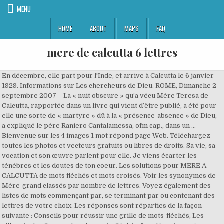
MENU
HOME
ABOUT
MAPS
FAQ
mere de calcutta 6 lettres
En décembre, elle part pour l'Inde, et arrive à Calcutta le 6 janvier 1929. Informations sur Les chercheurs de Dieu. ROME, Dimanche 2 septembre 2007 – La « nuit obscure » qu’a vécu Mère Teresa de Calcutta, rapportée dans un livre qui vient d’être publié, a été pour elle une sorte de « martyre » dû à la « présence-absence » de Dieu, a expliqué le père Raniero Cantalamessa, ofm cap., dans un … Bienvenue sur les 4 images 1 mot répond page Web. Téléchargez toutes les photos et vecteurs gratuits ou libres de droits. Sa vie, sa vocation et son œuvre parlent pour elle. Je viens écarter les ténèbres et les doutes de ton coeur. Les solutions pour MERE A CALCUTTA de mots fléchés et mots croisés. Voir les synonymes de Mère-grand classés par nombre de lettres. Voyez également des listes de mots commençant par, se terminant par ou contenant des lettres de votre choix. Les réponses sont réparties de la façon suivante : Conseils pour réussir une grille de mots-fléchés, Les affluents des fleuves dans les mots-fléchés, Les départements français triés par nombre de lettres, Les préfectures françaises triées par nombre de lettres, Les jeux de cartes triés par nombre de lettres, Les îles grecques triées par nombre de lettres, Les présidents des USA triés par nombre de lettres, Les présidents de la République Française triés par nombre de lettres, Traduction des nombres de 0 à 10 dans plusieurs langues, Solution pour : DES FRUITS ET DES FLOCONS, PRIERE CHANTEE DEDIEE A LA MERE DE JESUS CHRIST. Née le … Je viens avec mon pouvoir capable de te porter toi-même et de porter tous tes fardeaux. Un drame qui explore la vie de Mère Teresa à travers des lettres qu'elle écrivait à son ami de longue date et conseiller spirituel, le Père Céleste van Exem sur une période de près de 50 ans. Documentation catholique. de la chose, de l'être, de l'action en question. Utilisez-les dans des dessins et modèles commerciaux avec des droits à vie, perpétuels et mondiaux. La meilleure citation de Mère Teresa préférée des internautes. Un total de 21 résultats a été affiché. Les Lettres de Mère Teresa - Bande-annonce VF En DVD le 7 septembre 2016 Soyez les témoins privilégiés de ce portrait intime et émouvant de Mère Teresa, infatigable défenseur des pauvres et des laissés pour compte. Mère Teresa De Calcutta Saint-Religieuse De La Charité - d'autres PNG 497*524 131.31 KB Mère Teresa: Le sourire de Calcutta Mother Teresa: The Smile of Calcutta Saint Canonization - enfant PNG 2000*2000 1.78 MB 513*513 Parmi les réponses que vous trouverez ici, nous pensons que le meilleur est Linière à 7 lettres, en cliquant dessus ou sur d'autres mots, vous pouvez trouver des mots similaires et des synonymes qui peuvent vous aider à compléter le puzzle de mots croisés. Qu'elles peuvent être les solutions possibles ? Lettres expertes. "En découvrant les lettres inédites de mère Teresa à ses confesseurs, "Viens, sois ma lumière : Les écrits intimes de mère Teresa de Calcutta", j’ai voulu comprendre la logique de cette posture-là, comprendre comment ça marche", explique Carine Lefebvre-Quennell qui a réalisé pour la case infrarouge de France 2 Mère Teresa, la folie de Dieu ** . Ma chère maman Ma chère mamanJ’ai souvent eu envie de te dire de belles choses. 70 citations de Mère Teresa - Ses plus belles pensées Citations de Mère Teresa Sélection de 70 citations et phrases de Mère Teresa - Découvrez un proverbe, une phrase, une parole, une pensée, une formule, un dicton ou une citation de Mère Teresa issus de romans, d'extraits courts de livres, essais, discours ou entretiens de l'auteur. Rechercher. Cinéma Les lettres de ma mère . Pour voir la réponse, choisir le type de recherche par les lettres ou par longueur de mot. Voir les synonymes de Mère-grand classés par ordre alphabétique. Unique, dans le sens que tu n’as pas de frère, ni de sœur. Découvrez les bonnes réponses, synonymes et autres types d'aide pour résoudre chaque puzzle. Dès qu’elle commence le travail auprès des pauvres, des malades, des mourants, des orphelins, mère Teresa ne sent plus Dieu. Résultats de la recherche pour mots de 6 lettres avec w en utilisant le chercheur de mots WORdER. Nous aimerions vous remercier de votre visite. Il permet également de trouver des termes plus adéquat pour restituer un trait caractéristique, le but, la fonction, etc. Un film qui explore la vie de Mère Teresa à travers des lettres qu'elle écrivait à son ami de longue date et conseiller spirituel , le Père Céleste van Exem, sur une période de près de 50 ans. Dans de nombreux pays, Mère Teresa a prêté son nom à une grande variété de lieux. Solution pour TERRE MÈRE DE BIEN DES FILS dans les mots croisés, mots flèches et 1 autres réponses possibles. En décembre, elle part pour l’Inde, et arrive à Calcutta le 6 janvier 1929. ROME, Dimanche 2 septembre 2007 (ZENIT.org) – La « nuit obscure » qu’a vécu Mère Teresa de Calcutta, rapportée dans un livre qui vient d’être publié, a été pour elle une sorte de « martyre » dû à la « présence-absence » de Dieu, a expliqué le père Raniero Cantalamessa, ofm cap., dans un entretien à Radio Vatican. Les synonymes sont classés par ordre de pertinence. L'Utilisation de ces marques … C'est un dictionnaire pour les mots croisés et mots fléchés. Un film qui explore la vie de Mère Teresa à travers des lettres qu'elle écrivait à son ami de longue date et conseiller spirituel , le Père Céleste van Exem, sur une période de près de 50 ans. Liste des citations de Mère Teresa classées par thématique. mère à calcutta — Solutions pour Mots fléchés et mots croisés. Amazon.fr - Achetez Les Lettres de Mere Teresa-DVD à petit prix. Retrouvez infos & avis sur une large sélection de DVD & Blu-ray neufs ou d'occasion. Louise, je m’adresse à vous parce que je n’ai plus de contact avec ma fille. Petite de stature, avec une foi solide comme le roc, Mère Teresa de Calcutta, se vit confier la mission de proclamer la soif infinie de l'amour de Dieu pour l'humanité, en particulier pour les plus pauvres des pauvres, Dieu aime toujours le monde et Il nous envoie, vous et moi, pour être son amour et sa compassion auprès des pauvres. 6 synonymes de Mère-grand ont été trouvés. Là, elle reçut le nom de Sœur Mary Teresa, après Sainte Thérèse de Lisieux. Les synonymes sont classés par ordre de pertinence. Découvrez les bonnes réponses, synonymes et autres types d'aide pour résoudre chaque puzzle, Pratique courante chez les ecclesiastiques, Confirme que le pays basque est une region bien arrosee, Cineaste indien realisateur de calcutta 71 precurseur du nouveau cinema indien, Régime de dépendance par rapport à quelqu’un. Lettres connues et inconnues Entrez les lettres connues dans l'ordre et remplacez les lettres inconnues par un espace, un point, une virgule ou une étoile. Maman, quelle jolie appellation! Voici les règles à connaitre ainsi qu'une lettre-type de témoignage pour vous aider dans vos démarches. Tous à Calcutta connaissent le dévouement aux pauvres de Gonxha (Agnès) Bojaxhiu, née dans l'actuelle Macédoine, le … «Une décision de Rome ne changerait rien pour les gens de Calcutta : pour eux, elle intercède déjà auprès de Dieu», estime le P. Hansal Souza, un proche de la congrégation. Que cherchez-vous? Il y a 17991 mots de six lettres : ABACAS ABALES ABAQUE ... ZYMASE ZYTHON ZYTHUM. Voir les synonymes de Mère-grand classés par ordre alphabétique. Vos Teresa images sont prêtes. SS. Un drame qui explore la vie de Mère Teresa à travers des lettres qu'elle écrivait à son ami de longue date et conseiller spirituel, le Père Céleste van Exem sur une période de près de 50 ans. Les Lettres de Mère Teresa {Regarder-Film} Film { Streaming Complet en VF Gratuit} - VF, voir Les Lettres de Mère Teresa gratuit 2015 Soyez les témoins privi motscroisés.fr n'est pas affilié à SCRABBLE®, Mattel®, Spear®, Hasbro®, Zynga® with Friends de quelque manière que ce soit. Les articles sur Urbi & Orbi Voir les synonymes de Mère-grand classés par nombre de lettres. Outil de recherche de tous les mots contenant une séquence de lettres proposée, recherche de motifs ou suite de lettres, de mots avec certaines lettres mais pas d'autres etc. 4 images 1 mot solution 6 Lettres. Dans la section Culture. Dreamstime est la plus grande communauté mondiale de photographes de banque d'images. ... → 19 octobre 2003, homélie du pape Jean-Paul II lors de la béatification de Mère Teresa de Calcutta à Rome. La solution à ce puzzle est constituéè de 6 lettres et commence par la lettre T. Les solutions pour MERE DE CALCUTTA de mots fléchés et mots croisés. Malgré sa En décembre, elle part pour l’Inde, et arrive à Calcutta le 6 janvier 1929. Enfin, le dictionnaire des synonymes permet d’éviter une répétition de mots dans le même texte afin d’améliorer le style de … Ce moteur est consacré à la recherche de mots spécifiquement pour les mots croisés et mots fléchés. 6 synonymes de Mère-grand ont été trouvés. Le 24 mai 1937, Sœur Teresa fit ses vœux perpétuels devenant, comme elle disait, “l’épouse de Jésus” pour “toute l’éternité.” A partir de ce moment-là, elle fut appelée Mère Teresa. : Fondatrice; Naissance 26 août 1910 Skopje (Vilayet du Kosovo) : Décès 5 septembre 1997 (à 87 ans) Calcutta () : Nom de naissance Liste de tous les mots de 6 lettres. Liste des mots de 6 lettres terminant avec les lettres OIS. Mère Teresa de Calcutta, la «sainte des caniveaux», qui doit être canonisée dimanche au Vatican, a passé sa vie à soulager la misère la plus sordide. 70 citations de Mère Teresa - Ses plus belles pensées Citations de Mère Teresa Sélection de 70 citations et phrases de Mère Teresa - Découvrez un proverbe, une phrase, une parole, une pensée, une formule, un dicton ou une citation de Mère Teresa issus de romans, d'extraits courts de livres, essais, discours ou entretiens de l'auteur. Calcutta ou Kolkata depuis 2001 [Note 1] (bengali : কলক ত , hindi : क लक त ) est une ville du Nord-Est de l'Inde.Capitale du Bengale-Occidental, située sur la rive gauche du fleuve Hooghly, Ko