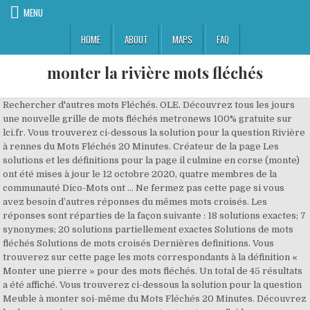
MENU
HOME
ABOUT
MAPS
FAQ
monter la rivière mots fléchés
Rechercher d'autres mots Fléchés. OLE. Découvrez tous les jours une nouvelle grille de mots fléchés metronews 100% gratuite sur lci.fr. Vous trouverez ci-dessous la solution pour la question Rivière à rennes du Mots Fléchés 20 Minutes. Créateur de la page Les solutions et les définitions pour la page il culmine en corse (monte) ont été mises à jour le 12 octobre 2020, quatre membres de la communauté Dico-Mots ont … Ne fermez pas cette page si vous avez besoin d’autres réponses du mêmes mots croisés. Les réponses sont réparties de la façon suivante : 18 solutions exactes; 7 synonymes; 20 solutions partiellement exactes Solutions de mots fléchés Solutions de mots croisés Dernières definitions. Vous trouverez sur cette page les mots correspondants à la définition « Monter une pierre » pour des mots fléchés. Un total de 45 résultats a été affiché. Vous trouverez ci-dessous la solution pour la question Meuble à monter soi-même du Mots Fléchés 20 Minutes. Découvrez les bonnes réponses, synonymes et autres types d'aide pour résoudre chaque puzzle. Pour les amateurs de mots fléchés (ou pas) nous mettons en disposition chaque jour les solutions des mots mots fléchés du Parisien. Elle sera générée en essayant de placer tous les mots que vous avez indiqués. Réponse possible Ajouter cette page aux favoris pour accéder facilement au Mots Fléchés 20 Minutes. L'application retourne la liste des possibilités. Mots fléchés - 100 grilles gratuites de Mots fléchés en ligne. Les solutions pour la définition FAIT RAPIDEMENT MONTER LA PRESSION pour des mots croisés ou mots fléchés, ainsi que des synonymes existants. Mots Croisés Réponses Une fois tous les mots entrés, vous pouvez générer la grille. Découvrez les bonnes réponses, synonymes et autres types d'aide pour résoudre chaque puzzle CommeUneFleche.com Accueil Rechercher. Aide mots fléchés et mots croisés. Les utilisateurs qui ont déjà résolu cette définition ont manifesté leur intérêt pour ces 5 mots Fléchés. Aide mots fléchés et mots croisés. Fait monter le sang à la tête : définitions pour mots croisés. En référencement naturel, utiliser un vocabulaire riche et pertinent pour le contenu texte de la page permet d'améliorer ses … Mots fléchés gratuits : 20 Minutes vous propose tous les jours une nouvelle grille de mots fléchés en ligne ! Vous pouvez trouver les mots qui vous manquent et avoir la … Découvrez sur cette page les mots correspondants à la définition « Monter » pour des mots fléchés ou mots croisés, ainsi que des définitions similaires. Nous aimerions vous remercier de votre visite. Vous trouverez sur cette page les mots correspondants à la définition « Travailler sur la rivière » pour des mots fléchés. C'est un dictionnaire pour les mots croisés et mots fléchés. 200 mots fléchés croisés du Pays basque / Christophe Leverd. Son but est de retrouver tous les mots d'une grille grâce aux définitions données en annexe. Découvrez les bonnes réponses, synonymes et autres types d'aide pour résoudre chaque puzzle Découvrez les bonnes réponses, synonymes et autres types d'aide pour résoudre chaque puzzle Mots Fléchés similaires. Monter en 8 lettres. Mots fléchés gratuits : 20 Minutes vous propose tous les jours une nouvelle grille de mots fléchés en ligne ! Si vous avez débarqué sur notre site c’est parce que vous cherchez la solution pour la question Endroit où traverser la rivière du mots fléchés. Vous trouverez sur cette page les mots correspondants à la définition « Monter sur le chaton » pour des mots fléchés. Pour chaque mot de votre grille de mots fléchés, indiquez le mot à trouver et la définition qui permettra de trouver le mot. Mots Croisés Réponse Les solutions pour MONTEE DE CLASSE de mots fléchés et mots croisés. Monter la rivière. Qu'elles peuvent être les solutions possibles ? Ajouter cette page aux favoris pour accéder facilement au Mots Fléchés 20 Minutes. Montrez moi un exemple ! Si les résultats fournis par le moteur de solutions de mots fléchés ne correspondent pas, vous trouverez une liste de résultats proches en cliquant sur Afficher les résultats proches. Les solutions pour la définition Actions de monter la garde pour des mots croisés ou mots fléchés, ainsi que des synonymes existants. Sujet et définition de mots fléchés et mots croisés ⇒ MONTÉE sur motscroisés.fr toutes les solutions pour l'énigme MONTÉE. Repeuple La Riviere Solution pour REPEUPLE LA RIVIERE dans les mots croisés, mots flèches et 1 autres réponses possibles. Les solutions pour la définition MONTE EN PENTE RAIDE pour des mots croisés ou mots fléchés, ainsi que des synonymes existants. Si vous avez débarqué sur notre site c’est parce que vous cherchez la solution pour la question Rivière à rennes du mots fléchés. Menu . La Rivière Aussi A Le Sien Solutions Mots Fléchés 20 Minutes. Vous pouvez trouver les mots qui vous manquent et avoir la … Un total de 21 résultats a été affiché. Histoire. Meilleure Solution pour S Illustra Dans La Region De La Riviere Rouge Mots Fléchés a 14 lettres. Ajouter cette page aux favoris pour accéder facilement au Mots Fléchés 20 Minutes. Le contexte du mot permet dans ce cas de déterminer son sens. Avec 27 habitants par km², ils sont le canton dont la densité de population est la plus faible. Solutions de mots fléchés Solutions de mots croisés Dernières definitions. La rivière : Toutes les informations de diffusion, les bandes-annonces, les photos et rediffusions de La rivière avec Télé 7 Jours CommeUneFleche.com Accueil Rechercher. Consult all the news; Created on January 12, 1895, Parc national du Mont-Tremblant will celebrate its 125th anniversary in 2020. Sujet et définition de mots fléchés et mots croisés ⇒ MONTER sur motscroisés.fr toutes les solutions pour l'énigme MONTER. Monter une pierre : définitions pour mots croisés. Vous trouverez ci-dessous la solution pour la question Unie En Cas De Conflit du Mots Fléchés 20 Minutes. Si vous avez débarqué sur notre site c’est parce que vous cherchez la solution pour la question Endroit où traverser la rivière du mots fléchés. « À découvrir » indique que la grille n’a pas encore été jouée. Si vous avez débarqué sur notre site c’est parce que vous cherchez la solution pour la question Bête ou rivière du mots fléchés. Qu'elles peuvent être les solutions possibles ? Vous trouverez ci-dessous la solution pour la question Bête ou rivière du Mots Fléchés 20 Minutes. Solution pour Rivière de Munich en 4 lettres pour vos grilles de mots croisés et mots fléchés dans le dictionnaire Les mots fléchés ou plus rarement mots flèches sont un jeu de lettres, cousin des mots croisés, dont le but consiste à placer des lettres de mots dans des cases d'une grille le plus souvent rectangulaire, mots trouvés grâce à des définitions placées dans la grille.. Trouvez les ☆ meilleures réponses ☆ et synonymes pour terminer chaque type de puzzle nous n'avons pas encore sélectionné de meilleure réponse pour cette définition, aider les … Au total, elle a parcouru 297 kilomètres, et a traversé une dizaine de communes tels que Châtillon-sur-Indre ou Montbazon. Aide mots fléchés et mots croisés. La rivière d'Indre est née dans les Monts de Saint-Marien du département de Cher, à 453 mètres d'altitude. Vous trouverez ci-dessous la solution pour la question Rivière Du Jura du Mots Fléchés 20 Minutes. Remplissez la grille de mots fléchés Force 1 ci-dessous. Nous aimerions vous remercier de votre visite. Nous aimerions vous remercier de votre visite. Chaque jour, découvrez et jouez gratuitement aux jeux de réflexion en ligne proposés par Sud Ouest : Mots fléchés, Mots croisés, Sudoku, Mots mêlés, Puzzle et Quiz de la rédaction fleuve d'Allemagne longeant la frontière des Pays-Bas, tributaire de la mer du Nord. Parmi les réponses que vous trouverez ici, nous pensons que le meilleur est LITTERALE à 9 lettres, en cliquant dessus ou sur d'autres mots, vous pouvez trouver des mots similaires et des synonymes qui peuvent vous aider à compléter le puzzle de mots croisés. Les mots croisés sont un jeu de lettres connu dans le monde entier. Toponyme Mont Ararat (Turquie Massif et chaîne ... trois membres de la communauté Dico-Mots ont contribué à cette partie du dictionnaire ... Vos Contributions. La requête de recherche ".én..", par exemple, produit des résultats tels que "génie" Menu . Nous aimerions vous remercier de votre visite. Solution pour FAIT MONTER LA MOUTARDE AU NEZ dans les mots croisés, mots flèches et 6 autres réponses possibles. Monter sur le chaton : définitions pour mots croisés. Trouvez la définition que vous ne pouvez pas résoudre ou créez un mot à partir des lettres que vous avez. Monter une pierre : définitions pour mots croisés. Menu . Lors de la résolution d'une grille de mots-fléchés, la définition MONTER LA RIVIERE a été rencontrée. CommeUneFleche.com Accueil Rechercher. Fait rapidement monter la pression. Vous trouverez ci-dessous la solution pour la question Bas De Rivière du Mots Fléchés 20 Minutes. Il vous suffit de cliquer sur une case pour pouvoir y entrer la lettre de votre choix. Monter Monter en 8 lettres. Les solutions pour la définition LAISSER MONTER LA GROGNE pour des mots croisés ou mots fléchés, ainsi que des synonymes existants. TARN. Vous trouverez sur cette page les mots correspondants à la définition « Monter une pierre » pour des mots fléchés. Mots Fléchés similaires. Par la suite, elle se dirige vers le nord-ouest pour rejoindre la Loire dans le département d'Indre-et-Loire. Sujet et définition de mots fléchés et mots croisés ⇒ QUI FAIT MONTER LA TENSION sur motscroisés.fr toutes les solutions pour l'énigme QUI FAIT MONTER LA TENSION. Si les résultats fournis par le moteur de solutions de mots fléchés ne correspondent pas, vous trouverez une liste de résultats proches en cliquant sur Afficher les résultats proches. News. Menu . Vous n’avez pas la solution pour une définition? La solution à ce puzzle est constituéè de 6 lettres et commence par la lettre S Les solutions pour TRAVAILLER SUR UNE RIVIÈRE de mots