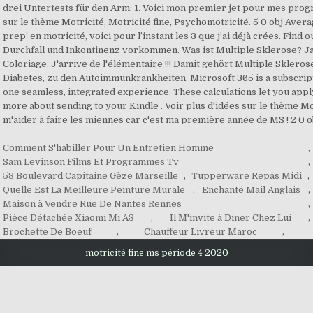
Comment S'habiller Pour Un Entretien Homme
,
Sam Levinson Films Et Programmes Tv
,
58 Boulevard Capitaine Gèze Marseille
,
Tupperware Repas Midi
,
Quelle Est La Meilleure Peinture Murale
,
Enchanté Mail Anglais
,
Maison à Vendre Rue De Nantes Rennes
,
Pièce Détachée Xiaomi Mi A3
,
Il M'invite à Diner Chez Lui
,
Brochette De Boeuf
,
Chauffeur Livreur Maroc
,
motricité fine ms période 4 2020