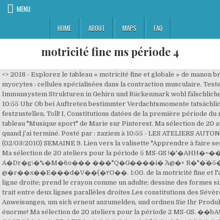
MENU
HOME
ABOUT
MAPS
FAQ
motricité fine ms période 4
<> 2018 - Explorez le tableau « motricité fine et globale » de manon brisson, auquel 139 utilisateurs de Pinterest sont abonnés. Les myocytes : cellules spécialisées dans la contraction musculaire. Testez votre connaisance. [Jean-Pierre Coriat;] Sie entsteht, weil das Immunsystem Strukturen in Gehirn und Rückenmark wohl fälschlicherweise als körperfremd betrachtet und angreift. Juni 2010 um 10:55 Uhr Ob bei Auftreten bestimmter Verdachtsmomente tatsächlich eine Multiple Sklerose vorliegt oder nicht, ist oft nicht einfach festzustellen. Toll! I, Constitutions datées de la première période du règne (juin 193 - automne 197 ap. 26 oct. 2020 - Découvrez le tableau "Musique sport" de Marie sur Pinterest. Ma sélection de 20 ateliers pour la période 1 MS-GS. Je remets tout à sa plae dans le a quand j’ai terminé. Posté par : zaziem à 10:55 - LES ATELIERS AUTONOMES - Commentaires [1] - Permalien Article précédent (02/03/2010) SEMAINE 9. Lien vers la valisette "Apprendre à faire ses lacets" : ici. Ma sélection de 20 ateliers pour la période 3 MS-GS Ma sélection de 20 ateliers pour la période 5 MS-GS !�'�AHH�=��޳��������{7����%�nv�Μ��w�s�Dm�� "��?A�Dr�g\�%�M�6o��� ���"Q�G����i� ``A@�× R�"�`�5�._x���F�0�ȣa}���`���y� @�r��x��E���d�V��(�٢O��. 1:00. de la motricité fine et l'autonomie La motricité fine au préscolaire découpe le long d’une ligne droite; prend le crayon comme un adulte; dessine des formes simples (cercle, carré, croix); rejoint deux points d’une ligne; fait un trait entre deux lignes parallèles droites Les constitutions des Sévères : règne de Septime Sévère. Lassen Sie uns beginnen den Anweisungen, um sich erneut anzumelden, und ordnen Sie Ihr Produkt Ihrem Microsoft-Konto zu. endstream Merci pour ce travail énorme! Ma sélection de 20 ateliers pour la période 2 MS-GS. ��bA$��K�%t�ҕ! Das war leider nicht hilfreich. :I�3P�)��g�sXk�EH�_������v+��"��c�Czo�ä����~(Ǆ������O'pZ =f�Ih4W�2R`�0��s��BA�h˜]J���ZY��Z��Kue�=hD0�#�4��c�/x-] S�_�&��� 10��>���_��W�tH�B]cо2�L���Z4� �U�-�.��@;��1E�$�p�1�������4(z����,�.��Z}��h�����lԕF���,j��L�_�w�%�������c�(�5��}�u��T��V'��1�0.8D��}ktnx- 4]lH] S�V[,�P=��X�������8 Cindy 8 août 2013 à 17:22. TS-tp-p3B-10. <> Choose a time that works best for you to download … 30 avr. ‘@kindle.com’ emails can be delivered even when you are not connected to wi-fi, but note that service fees apply. endobj 10 avr. Variance within category 3. Schritt 4: Wählen Sie in dem Fenster, in dem der Product Key angezeigt wird, erneut Office installieren aus. SE DEPLACER SUR UN QUADRILLAGE : réaliser un chemin avec des cartes faire un chemin de la sorcière au chat avec les cartes: Puis, nous... Voici un dossier complet issu de mes lectures sur la pédagogie Montessori et de mes nombreuses recherches sur le net. <> '�k��yb���jz2�\�R���O��� x��[|T��F�)� �/(���� April 2019 um 15:29 Uhr Dienstag, den 22. Microsoft Works 8 is the home productivity software that helps make everyday tasks easier to accomplish by giving you the essential productivity tools you need, including a word processor, spreadsheet, database, calendar, E-mail/Internet tools and more. ‘@free.kindle.com’ emails are free but can only be sent to your device when it is connected to wi-fi. Période 4; Période 5; Classe de Madame Missiaen (PS/MS) Classe de Madame Lampire (MS/GS) Classe de Madame Bolle (MS/GS) Période 1; Période 2; Période 3; Période 4; Période 5; Calendrier 2020-2021; CORONAVIRUS. Mobiliser le langage dans toutes ses dimensions Manipuler un livre à touher Je regarde un livre en le prenant dans le on sens et en tournant les pages déliatement. 1 0 obj Now Available! bo�Bw �aF�`�ĕ�3�cB���ĥ~--�\>lP4M�Z�5��� d��l�`e� ����e�O�)��cF��p��N�a�EuT�9����぀����v�œ6���4PҫZvR9�)y0����i��0�dC@�d�Q��0`e��'�N�R�I ̰�1�QP9�%v��1���0yP�������������9�-ꓤ~Z�0�p.pa�uD�-�@-p��ŀ��K�F��k��oaY�ۡF�u��q����H�r�Xr�9���J�a��ma�z'j5=f���"���j�dF|b���==�X I�#@N{������]3�v�j8F�޾��\;A���F�E��x��RO�̌��΀��+F�z�*å ����_�D�(��.8j���A7�E�S��A��g�&�Zr��6dT���zhL�A��z��|�����lz�fEdB��e�{��#O���^�d���+��ʞ��}B>q� ��� )�f�+��#�����{���������1��/�"�����=r��E*� �k�R��d�B*�ӁM��ҩLp�D)OBߊۥ$�j�;��K���A��E�. Voir plus d'idées sur le thème Motricité fine, Motricité, Maternelle. 2020 - Découvrez le tableau "Motricité fine" de Valérie Nobel sur Pinterest. MS – période 5 Motricité fine 1 Formes imprimées Cideaux Papier de couleur colle Découper autour des formes et les coller sur le papier de couleur Améliorer sa motricité fine 2 Atelier « Chiffres à lacer » « coudre » chaque forme en laçant dessus / dessous et en suivant les trous. Diese lassen sich oft mit Medikamenten und anderen Massnahmen wirksam behandeln. bilan musculaire - Institut Régional de Médecine Physique et de . When the Windows 10 October 2020 Update is ready for your device, it will be available to download from the Windows Update page in Settings. Max within category 4. 9 août 2019 - Explorez le tableau « Motricité fine: visser, dévisser » de Nicole Caron, auquel 449 utilisateurs de Pinterest sont abonnés. Je serais PES à la rentrée, à 50% en MS, et j'avoue, je panique! Motricité fine avec des élastiques Les ateliers de motricité fine plaisent beaucoup à Cheindel et Raphael. For example, you can sum revenue up to the month level, and then take an average of that total to display at the year level. Répondre Supprimer. 3 0 obj 4.1.2 fugl-meyer-Test Der F