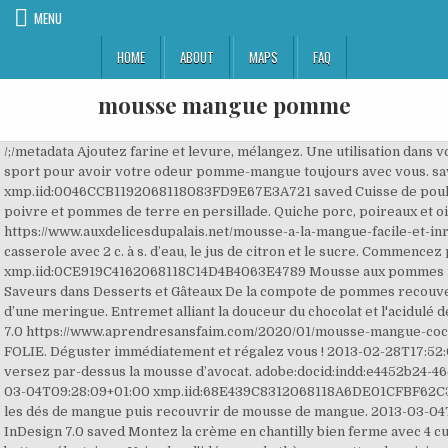
MENU
HOME
ABOUT
MAPS
FAQ
mousse mangue pomme
/;/metadata Ajoutez farine et levure, mélangez. Une utilisation dans votre sac de voyage ou votre sac de sport pour avoir votre odeur pomme-mangue toujours avec vous. saved Adobe InDesign 7.0 xmp.iid:0046CCB1192068118083FD9E67E3A721 saved Cuisse de poulet aux épices aborigènes, sauce aux poivre et pommes de terre en persillade. Quiche porc, poireaux et oignon . https://www.auxdelicesdupalais.net/mousse-a-la-mangue-facile-et-inratable.html Mettre les dés dans une casserole avec 2 c. à s. d’eau, le jus de citron et le sucre. Commencez par faire chauffer la crème. xmp.iid:0CE919C4162068118C14D4B4063E4789 Mousse aux pommes meringuée 24/02/2015 par 36 Quai Des Saveurs dans Desserts et Gâteaux De la compote de pommes recouverte de crème patissière, et surmontée d’une meringue. Entremet alliant la douceur du chocolat et l'acidulé de la pomme. saved g, 1 Adobe InDesign 7.0 https://www.aprendresansfaim.com/2020/01/mousse-mangue-coco.html g, 10 La recette par CUISINE EN FOLIE. Déguster immédiatement et régalez vous ! 2013-02-28T17:52:03+01:00 Placez au frais 10 min puis versez par-dessus la mousse d’avocat. adobe:docid:indd:e4452b24-46c3-11de-bef6-941b6a14a04e cl, 20 2013-03-04T09:28:09+01:00 xmp.iid:68E439C8312068118A6DE01CFBF62C32 saved 5- Dans 4 verrines, répartir les dés de mangue puis recouvrir de mousse de mangue. 2013-03-04T09:26:20+01:00 /metadata Adobe InDesign 7.0 saved Montez la crème en chantilly bien ferme avec 4 cuillères à soupe de sucre, à l'aide d'un batteur électrique. Voir plus d'idées sur le thème recettes de cuisine, recette, confiture de mangue. xmp.iid:6AC921D61B2068118083C6F8D6624010 5 minutes. 2013-03-07T12:00:13+01:00 7. saved 2013-03-04T14:07:07+01:00 ... le sucre et la gélatine jusqu'à ce que le mélange épaississe. Répartissez-en la moitié dans 4 verrines, couvrez de la moitié des dés de mangue, puis du reste de mousse et réservez au frais 2 heures au moins. xmp.iid:CE66F3F8512068118083EDB1513DFBF3 Pelez pommes et mangues, détaillez-les en mini-cubes. 2013-03-05T10:52+01:00 2013-03-05T11:49:01+01:00 2 mangues et une demie. Adobe InDesign 7.0 8V�nҀ�*v�[�Y�. /;/metadata 2013-03-07T11:47:42+01:00 saved xmp.iid:67E439C8312068118A6DE01CFBF62C32 xmp.iid:51B0B2BE0C2068118083C6F8D6624010 Mettre sur une assiette la mousse, le coulis et le dessert coco-mangue. /;/metadata Adobe InDesign 7.0 xmp.iid:02EBFD270E2068118C14E8A0556A3E41 2013-03-05T11:06:58+01:00 Adobe InDesign 7.0 2012-06-18T15:22:04+02:00 Adobe InDesign 7.0 2013-03-01T16:40:10+01:00 Adobe InDesign 7.0 Adobe InDesign 7.0 quelques pistaches vertes . Adobe InDesign 7.0 Adobe InDesign 7.0 /;/metadata Adobe InDesign 7.0 /;/metadata Mousse de mangue facile, la recette d'Ôdélices : retrouvez les ingrédients, la préparation, des recettes similaires et des photos qui donnent envie ! Adobe InDesign 7.0 Adobe InDesign 7.0 Mousse légère citron, gingembre et basilic, fraises gariguette et croustillant noisettes Mousse légère de pomme aux épices douces Mousse légère au coulis de mangue saved Adobe InDesign 7.0 saved /;/metadata 200 gr de chocolat blanc. Terminez-le par une douceur sucrée. saved La mousse est alors la bienvenue à la fin du repas, et nombreuses sont les déclinaisons ! 2013-03-04T09:33:24+01:00 Pour cette recette de Ananas et mangue safranés, crème à la vanille, vous pouvez compter 18 min de préparation. /;/metadata Peler et, Faire chauffer le beurre dans une grande casserole et y faire, 90 Remettez au frais 10 min. /;/metadata Adobe InDesign 7.0 saved 2013-03-01T11:40:22+01:00 Les informations recueillies sont destinées à CCM Benchmark Group pour vous assurer l'envoi de votre newsletter. Peler les mangues, les couper en deux en ôtant le noyau fibreux et détailler la chair en dés. saved Pour la mousse abricot/mangue : 1 flacon de coulis abricot/mangue (ou 20 cl d'abricots et mangue mixés mais types de fruits assez dur à trouver en période hivernale) … Astuces. xmp.iid:9137BCA0512068118C14E8A0556A3E41 saved Adobe InDesign 7.0 xmp.iid:4167773C1C2068118083C6F8D6624010 /;/metadata xmp.iid:4D81112B0D2068118C14E8A0556A3E41 xmp.iid:67936168472068118083EDB1513DFBF3 Peler les mangues, les couper en deux en ôtant le noyau fibreux et détailler la chair en dés. Un foie gras dégusté avec un chutney, c'est une révélation de saveurs ! Adobe InDesign 7.0 adobe:docid:indd:e4452b24-46c3-11de-bef6-941b6a14a04e Passer la demi mangue à la centrifugeuse pour en extracter le jus. /;/metadata Adobe InDesign 7.0 2013-03-04T14:42:16+01:00 saved xmp.iid:1E37D433372068118083EDB1513DFBF3 /;/metadata xmp.iid:6A9336F4512068118083EDB15