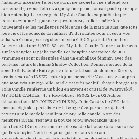
l'intérieur accentue l'effet de surprise auquel on ne s'attend pas
forcément (si vous l'offrez à quelqu'un qui ne connaît pas le principe
bien entendu). Le concept de My Jolie Candle est plutôt simple.
Retrouvez toute la gamme et produits My Jolie Candle : les
nouveautés et les meilleures références de la marque ainsi que tous
les avis et les conseils de milliers d'internautes pour réussir vos
achats. â¥ mis à jour régulièrement â¥ 100% gratuit. Promotion.
Achetez ainsi une â¦ 97%. 53 avis My Jolie Candle. Donnez votre avis
sur les bougies My jolie candle Les bougies sont toutes de 330
grammes et sont présentées dans un emballage féminin, avec des
parfums naturels . Emma Shipley Collection. Données issues de la
société Solvabilité Entreprise et/ou de la base de données Sirene,
droits réservés INSEE - mise à jour mensuelle Vous aurez compris
que mon avis sur My Jolie Candle est très positif. Chaque bougie My
Jolie Candle renferme un bijou en argent et cristal de Swarovski®..
MY JOLIE CANDLE - 45 r République, 69002 Lyon 02 Autres
dénominations MY JOLIE CANDLE My Jolie Candle. Le CEO de la
marque digitale spécialiste de la bougie évoque ses projets et
revient sur le modèle résilient de My Jolie candle. Note des
membres iGraal. Test avis la bougie bijou jewelcandle julie s
liberties 2018 mon avis sur my jolie candle la bougie bijou surprise
quelles bougies à offrir et pour qui concours insram
autourdemarine test avis la bougie bijou jewelcandle julie s liberties