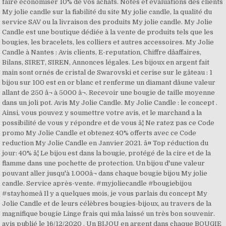
faire économiser 10% de vos achats. Notes et évaluations des clients
My jolie candle sur la fiabilité du site My jolie candle, la qualité du
service SAV ou la livraison des produits My jolie candle. My Jolie
Candle est une boutique dédiée à la vente de produits tels que les
bougies, les bracelets, les colliers et autres accessoires. My Jolie
Candle à Nantes : Avis clients, E-reputation, Chiffre dâaffaires,
Bilans, SIRET, SIREN, Annonces légales. Les bijoux en argent fait
main sont ornés de cristal de Swarovski et cerise sur le gâteau : 1
bijou sur 100 est en or blanc et renferme un diamant dâune valeur
allant de 250 â¬ à 5000 â¬. Recevoir une bougie de taille moyenne
dans un joli pot. Avis My Jolie Candle. My Jolie Candle : le concept .
Ainsi, vous pouvez y soumettre votre avis, et le marchand a la
possibilité de vous y répondre et de vous â¦ Ne ratez pas ce Code
promo My Jolie Candle et obtenez 40% offerts avec ce Code
reduction My Jolie Candle en Janvier 2021. â¤ Top réduction du
jour: 40% â¦ Le bijou est dans la bougie, protégé de la cire et de la
flamme dans une pochette de protection. Un bijou d'une valeur
pouvant aller jusqu'à 1.000â¬ dans chaque bougie bijou My jolie
candle. Service après-vente. #myjoliecandle #bougiebijou
#stayhomeâ Il y a quelques mois, je vous parlais du concept My
Jolie Candle et de leurs célèbres bougies-bijoux, au travers de la
magnifique bougie Linge frais qui mâa laissé un très bon souvenir.
avis publié le 16/12/2020 . Un BIJOU en argent dans chaque BOUGIE