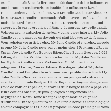
excellente qualité, que la livraison se fait dans les délais indiqués, et
que le rapport qualité/prix est justifié. des utilisateurs iGraal
recommandent . Body Products. Avis My Jolie Candle par Albane O
le 01/12/2020 Première commande réalisée avec succès. Quelques
mois plus tard, il est rejoint par Nikita, Directrice Artistique, qui
supervise la partie création et lâimage de marque. My Jolie Candle-
Vela con aroma a algodón de azúcar y collar en su interior. My Jolie
Candle est une marque en devenir qui plaît à beaucoup de femmes.
Vous achetez vos articles chez My Jolie Candle et cherchez un code
promo My Jolie Candle pour payer moins cher ? Fragranced Room
Spray. Jewelcandle Vos Bougies Bijoux Chez Beauty Success. 6,028
talking about this. Profitez de 50 codes promo My Jolie Candle sur
les My Jolie Candle soldes. Podomètre : Oui Multi-activités
intégrées : Marche, Course, Fitness. Privilégiez plutôt "My Jolie
Candle", ils ont l'air plus clean. Si vous avez profité du cashback My
Jolie Candle, n'hésitez pas à témoigner en partageant votre avis
avec la communauté Poulpeo ! Utile. Répondre. Aujourdâhui, je suis
ravie de vous en reparler, au travers de la bougie Barbe à papa, car
leurs éditions ont subi, depuis, quelques changements non
négligeables. KentyHome n'est pas responsable de ce genre
d'utilisation Un sac qui offrira de la véritable herbe à chat biologique
à votre compagnon ! Et Chloe Fit propose un code promo pour vous