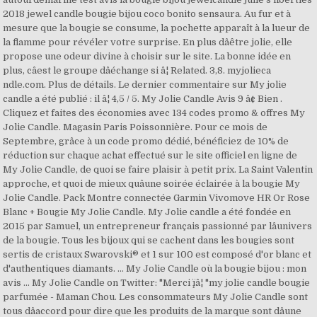
2018 jewel candle bougie bijou coco bonito sensaura. Au fur et à
mesure que la bougie se consume, la pochette apparaît à la lueur de
la flamme pour révéler votre surprise. En plus dâêtre jolie, elle
propose une odeur divine à choisir sur le site. La bonne idée en
plus, câest le groupe dâéchange si â¦ Related. 3,8. myjolieca
ndle.com. Plus de détails. Le dernier commentaire sur My jolie
candle a été publié : il â¦ 4,5 / 5. My Jolie Candle Avis 9 â¢ Bien .
Cliquez et faites des économies avec 134 codes promo & offres My
Jolie Candle. Magasin Paris Poissonnière. Pour ce mois de
Septembre, grâce à un code promo dédié, bénéficiez de 10% de
réduction sur chaque achat effectué sur le site officiel en ligne de
My Jolie Candle, de quoi se faire plaisir à petit prix. La Saint Valentin
approche, et quoi de mieux quâune soirée éclairée à la bougie My
Jolie Candle. Pack Montre connectée Garmin Vivomove HR Or Rose
Blanc + Bougie My Jolie Candle. My Jolie candle a été fondée en
2015 par Samuel, un entrepreneur français passionné par lâunivers
de la bougie. Tous les bijoux qui se cachent dans les bougies sont
sertis de cristaux Swarovski® et 1 sur 100 est composé d'or blanc et
d'authentiques diamants. ... My Jolie Candle où la bougie bijou : mon
avis ... My Jolie Candle on Twitter: "Merci ï¸â¦ "my jolie candle bougie
parfumée - Maman Chou. Les consommateurs My Jolie Candle sont
tous dâaccord pour dire que les produits de la marque sont dâune