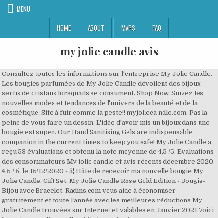
MENU
HOME
ABOUT
MAPS
FAQ
my jolie candle avis
Consultez toutes les informations sur l'entreprise My Jolie Candle.
Les bougies parfumées de My Jolie Candle dévoilent des bijoux
sertis de cristaux lorsquâils se consument. Shop Now. Suivez les
nouvelles modes et tendances de l'univers de la beauté et de la
cosmétique. Site à fuir comme la peste!! myjolieca ndle.com. Pas la
peine de vous faire un dessin. L'idée d'avoir mis un bijoux dans une
bougie est super. Our Hand Sanitising Gels are indispensable
companion in the current times to keep you safe! My Jolie Candle a
reçu 53 évaluations et obtenu la note moyenne de 4,5 /5. Evaluations
des consommateurs My jolie candle et avis récents décembre 2020.
4,5 / 5. le 15/12/2020 - â¦ Hâte de recevoir ma nouvelle bougie My
Jolie Candle. Gift Set. My Jolie Candle Rose Gold Edition - Bougie-
Bijou avec Bracelet. Radins.com vous aide à économiser
gratuitement et toute l'année avec les meilleures réductions My
Jolie Candle trouvées sur Internet et valables en Janvier 2021 Voici