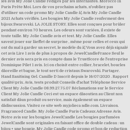
les avis My Jolie Candle rédigés par les internautes. Morocco In
Paris Prête Moi. Lors de vos prochains achats, n'oubliez pas
d'utiliser un code promo My Jolie Candle â¦ Avis My Jolie Candle
2021 Achats vérifiés. Les bougies My Jolie Candle renferment des
bijoux Swarovski. LA JOLIE STORY. Elles sont conçues pour brûler
pendant environ 70 heures. Les odeurs sont variées, il existe de
toute taille. My Jolie Candle avis et test. My Jolie Candle. Elles
savent jouer sur lâeffet de surprise , même pour celles et ceux qui
ont du mal à garder un secret, le modèle du â¦ Vous avez déjà signalé
cet avis Lire 1 avis de plus à propos de JewelCandleFrance Seul le
dernier avis sera pris en compte dans le TrustScore de l'entreprise
Dominique Pilet 1 avis. Ici on choisit entre collier, bracelet, boucles
dâoreille et bague, le tout serti de cristaux Swarovski. Partager.
Hand Sanitising Gel. Camille D Inscrit depuis le 16/07/2020 . Rapport
qualité/prix. Avis, tests produit Conseils d'achat Téléphone Service
Client My Jolie Candle 08.99.27.75.07 Réclamations sur le Service
Client My Jolie Candle Ceci est un espace dâsoutien au Client non
satisfait dâun produit ou service, mais également un espace
dâdiscussion. Visitez ce site web myjolieca ndle.com. Livraison.
Fragranced Candle. My Jolie Candle Paris Cadeaux Adresse Avis.
Notre avis sur les bougies JewelCandle Les bougies parfumées
JewelCandle sont originales en faisant office de double cadeau : un
bijou + une bougie. My Jolie Candle code promo et bon de reduction