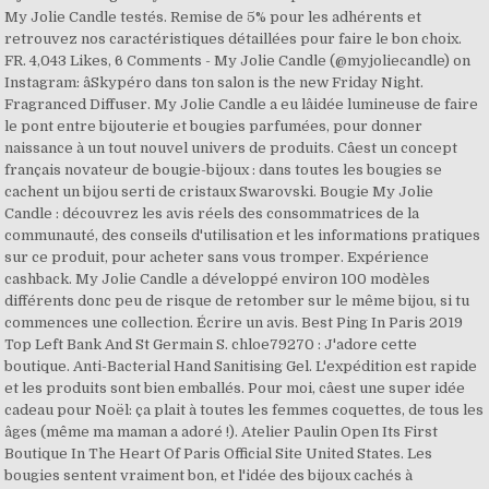
My Jolie Candle testés. Remise de 5% pour les adhérents et
retrouvez nos caractéristiques détaillées pour faire le bon choix.
FR. 4,043 Likes, 6 Comments - My Jolie Candle (@myjoliecandle) on
Instagram: âSkypéro dans ton salon is the new Friday Night.
Fragranced Diffuser. My Jolie Candle a eu lâidée lumineuse de faire
le pont entre bijouterie et bougies parfumées, pour donner
naissance à un tout nouvel univers de produits. Câest un concept
français novateur de bougie-bijoux : dans toutes les bougies se
cachent un bijou serti de cristaux Swarovski. Bougie My Jolie
Candle : découvrez les avis réels des consommatrices de la
communauté, des conseils d'utilisation et les informations pratiques
sur ce produit, pour acheter sans vous tromper. Expérience
cashback. My Jolie Candle a développé environ 100 modèles
différents donc peu de risque de retomber sur le même bijou, si tu
commences une collection. Écrire un avis. Best Ping In Paris 2019
Top Left Bank And St Germain S. chloe79270 : J'adore cette
boutique. Anti-Bacterial Hand Sanitising Gel. L'expédition est rapide
et les produits sont bien emballés. Pour moi, câest une super idée
cadeau pour Noël: ça plait à toutes les femmes coquettes, de tous les
âges (même ma maman a adoré !). Atelier Paulin Open Its First
Boutique In The Heart Of Paris Official Site United States. Les
bougies sentent vraiment bon, et l'idée des bijoux cachés à