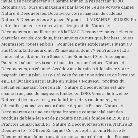
invite à se reconnecter à la nature tout en la respectant. 13.90.
Retours à 30 jours en magasin et par la poste Jeu de voyage dames
Nature & Découvertes. Découvrez votre magasin de cadeaux
Nature & Découvertes à 3 place Pépinet - - LAUSANNE - SUISSE. En
cette fin d'année, retrouvez tous les produits Nature et
Découvertes au meilleur prix à la FNAC. Découvrez notre sélection
d’articles variés; doudous, instruments de musique, hochets, jouets
Montessori, jouets en bois… Pour les petits explorateurs jusqu’à 3
ans ! Comptant aujourd’hui 89 magasins, dont 77 en France et 12 à
l’international, dont 5 en Suisse, 4 au Benelux et 3 en Allemagne..
Paiement sécurisé via carte bancaire ou sur facture. Nature et
Découvertes, en résumé. Accédez aux horaires & localiser votre
magasin sur un plan. Easy-Delivery fournit une adresse de livraison
en … La livraison est gratuite en Suisse + Nouveau : profitez du
retrait en magasin (prêt en 1h) ! Nature & Découvertes est une
chaîne française de magasins fondée en 1990. Vous achetez chez
Nature et découvertes (produits bien-être, randonnée, jeux
éducatifs,..) nous livrons en Suisse depuis la France. Nature et
Découvertes est une enseigne française commercialisant des
produits de bien-être et de produits naturels fondée en 1990 par
François Lemarchand. Fr. Nature & Découvertes Suisse. Nature Et
Découverte – 8 Offres En Ligne ! Ce concept a promu Nature &
Découvertes au 6ème rang des enseignes préférées des Français.