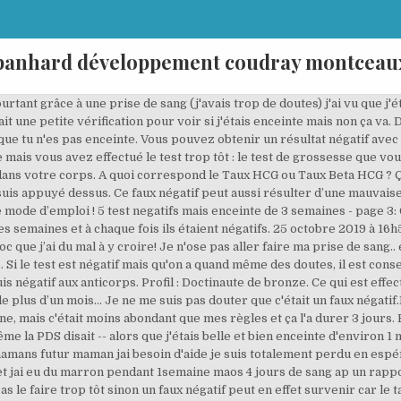
panhard développement coudray montceau
tant grâce à une prise de sang (j'avais trop de doutes) j'ai vu que j'é
a fait une petite vérification pour voir si j'étais enceinte mais non ça va
t que tu n'es pas enceinte. Vous pouvez obtenir un résultat négatif ave
 mais vous avez effectué le test trop tôt : le test de grossesse que vou
ans votre corps. A quoi correspond le Taux HCG ou Taux Beta HCG ? Ça
suis appuyé dessus. Ce faux négatif peut aussi résulter d’une mauvaise 
e mode d’emploi ! 5 test negatifs mais enceinte de 3 semaines - page 3: C
s semaines et à chaque fois ils étaient négatifs. 25 octobre 2019 à 1
hoc que j’ai du mal à y croire! Je n'ose pas aller faire ma prise de san
Si le test est négatif mais qu'on a quand même des doutes, il est conseil
uis négatif aux anticorps. Profil : Doctinaute de bronze. Ce qui est effec
plus d’un mois… Je ne me suis pas douter que c'était un faux négatif.L
ne, mais c'était moins abondant que mes règles et ça l'a durer 3 jours
ême la PDS disait -- alors que j'étais belle et bien enceinte d'environ
amans futur maman jai besoin d'aide je suis totalement perdu en espé
llet jai eu du marron pendant 1semaine maos 4 jours de sang ap un rapp
pas le faire trop tôt sinon un faux négatif peut en effet survenir car 