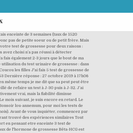
x
tais enceinte de 3 semaines (taux de 1520
. Donc pas de petite soeur ou de petit frère. Mais
c votre test de grossesse pour deux raisons :
s avez choisi n’a pas réussi à détecter
 fais également 2-3 jours que le bout de ma
utilisation du test urinaire de grossesse : dans
oucou les filles J'ai fais 5 test de grossesse de
6h53 Dernière réponse : 27 octobre 2019 à 17h06
g.. en même temps je me dit que sa peut peut être
lé de refaire un test à J-30 puis à J-32. J’ai
tivement vrai, mais la fiabilité diminue
e mois suivant, je suis encore en retard. Le
. Bonsoir lou-annemum, pour moi les tests de
 1 mois). Avant de vous inquiéter, commencez par
rant trouvé des expériences similaires Tout
ort en pensant etre enceinte 3 test de
le taux de l'hormone de grossesse Bêta-HCG est