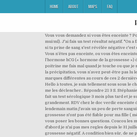
HOME
ABOUT
MAPS
FAQ
Vous vous demandez si vous êtes enceinte ? Pour
mui/ml). J'ai fais un test résultat négatif. "On 
si ta prise de sang s'est révélée négative c'es
Vous n’êtes pas enceinte, ou vous êtes enceinte
l’hormone hCG (« hormone de la grossesse ») d
poitrine me fais mal quand je touche ou que je 
la précipitation, vous n’avez peut-être pas lu l
marques différentes au cours de ces 2 dernière
Hello à toutes, je suis tellement sous sous le c
me les déclencher.. Répondre 21 3 S. Stéphanie. 
fait un test sérologique 3 mois plus tard et je s
grandement. RDV chez le doc verdic enceinte de 
lendemain matin j'avais un peu de perte sangui
grossesse n'ont pas été fiable pour ma fille ( m
vous poser les bonnes questions. Coucou les m
d'abord je n'ai pas mes regles depuis le 31 jui
grossesse négatif. A condition bien sûr, de ne 