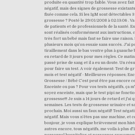
produite en quantité trop faible. Vous avez fait
négatif, mais des signes de grossesse existants 
fixée comme cela. Si les IgM sont détectables 3
grossesse ? Posté le 29/01/2008 à 02:13:06 . Va 
de patients et de professionnels de la santé. Es
sont réalisés conformément aux instructions, ce
très fort un bébé mais faut se faire une raison. 
plusieurs mois qu’on essaie sans succés. J'ai
tiraillement dans le bas ventre plus à guauche
en retard de 3 jours pour mes règles. Ce matin 
passé prise de sang et il a eu un doute. Un résu
pour faire un test. A voir également: Test de g
mois et test négatif - Meilleures réponses; En
Grossesse / Bébé C’est peut être pas encore cet
Enceinte ou pas ? Pour vos tests négatifs, ça m'
soyez enceinte, mais que le test pipi ne fonctio
grossesse!!! Je suis a 14 jours de retard et j'ai
semaines. Les tests de grossesse urinaire et s
prochain. Moi aussi un faux négatif! Test négati
négatif. Mais vous n’êtes pas une machine, et ce
bonjour, je vous explique brièvement mon histoi
autres encore, tous négatifs, me voila à plus d'
personnel hospitalier et personnes gravement t