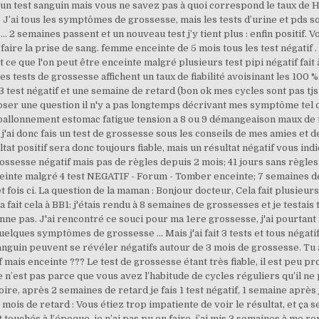
 un test sanguin mais vous ne savez pas à quoi correspond le taux de HC
J’ai tous les symptômes de grossesse, mais les tests d’urine et pds son
 … 2 semaines passent et un nouveau test j’y tient plus : enfin positif
faire la prise de sang. femme enceinte de 5 mois tous les test négatif 
t ce que l'on peut être enceinte malgré plusieurs test pipi négatif fait
s tests de grossesse affichent un taux de fiabilité avoisinant les 100 
3 test négatif et une semaine de retard (bon ok mes cycles sont pas tjs ré
 poser une question il n'y a pas longtemps décrivant mes symptôme te
 ballonnement estomac fatigue tension a 8 ou 9 démangeaison maux de tê
j'ai donc fais un test de grossesse sous les conseils de mes amies et d
ltat positif sera donc toujours fiable, mais un résultat négatif vous ind
rossesse négatif mais pas de règles depuis 2 mois; 41 jours sans règle
ceinte malgré 4 test NEGATIF - Forum - Tomber enceinte; 7 semaines de 
 fois ci. La question de la maman : Bonjour docteur, Cela fait plusieurs
a fait cela à BB1: j'étais rendu à 8 semaines de grossesses et je testais
nne pas. J'ai rencontré ce souci pour ma 1ere grossesse, j'ai pourtant f
 quelques symptômes de grossesse ... Mais j'ai fait 3 tests et tous négat
anguin peuvent se révéler négatifs autour de 3 mois de grossesse. Tu 
f mais enceinte ??? Le test de grossesse étant très fiable, il est peu pr
 n’est pas parce que vous avez l’habitude de cycles réguliers qu’il ne 
re, après 2 semaines de retard je fais 1 test négatif, 1 semaine après 
1 mois de retard : Vous étiez trop impatiente de voir le résultat, et ça
ouchés à l’époque, je n’ai pas pu en faire, j’ai mis 3 semaines à me r