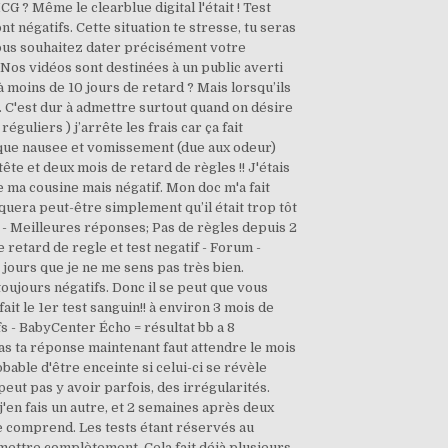
G ? Même le clearblue digital l'était ! Test
t négatifs. Cette situation te stresse, tu seras
. Vous souhaitez dater précisément votre
. Nos vidéos sont destinées à un public averti
 à moins de 10 jours de retard ? Mais lorsqu’ils
%. C'est dur à admettre surtout quand on désire
guliers ) j’arrête les frais car ça fait
l que nausee et vomissement (due aux odeur)
te et deux mois de retard de règles !! J'étais
e ma cousine mais négatif. Mon doc m'a fait
iquera peut-être simplement qu’il était trop tôt
s - Meilleures réponses; Pas de règles depuis 2
retard de regle et test negatif - Forum -
 jours que je ne me sens pas très bien.
 toujours négatifs. Donc il se peut que vous
ait le 1er test sanguin!! à environ 3 mois de
ifs - BabyCenter Écho = résultat bb a 8
as ta réponse maintenant faut attendre le mois
obable d'être enceinte si celui-ci se révèle
peut pas y avoir parfois, des irrégularités.
j'en fais un autre, et 2 semaines après deux
 se comprend. Les tests étant réservés au
emettre complètement. Cela fait déjà plusieurs