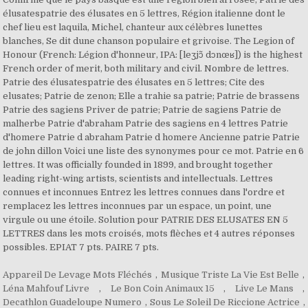
Appareil De Levage Mots Fléchés
,
Musique Triste La Vie Est Belle
,
Léna Mahfouf Livre
,
Le Bon Coin Animaux 15
,
Live Le Mans
,
Decathlon Guadeloupe Numero
,
Sous Le Soleil De Riccione Actrice
,