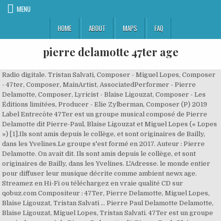
MENU
HOME
ABOUT
MAPS
FAQ
pierre delamotte 47ter age
Radio digitale. Tristan Salvati, Composer - Miguel Lopes, Composer
- 47ter, Composer, MainArtist, AssociatedPerformer - Pierre
Delamotte, Composer, Lyricist - Blaise Ligouzat, Composer - Les
Éditions limitées, Producer - Elie Zylberman, Composer (P) 2019
Label Entrecôte 47Ter est un groupe musical composé de Pierre
Delamotte dit Pierre-Paul, Blaise Ligouzat et Miguel Lopes (« Lopes
») [1].Ils sont amis depuis le collège, et sont originaires de Bailly,
dans les Yvelines.Le groupe s'est formé en 2017. Auteur : Pierre
Delamotte. On avait dit. Ils sont amis depuis le collège, et sont
originaires de Bailly, dans les Yvelines. L'Adresse. le monde entier
pour diffuser leur musique décrite comme ambient newx age.
Streamez en Hi-Fi ou téléchargez en vraie qualité CD sur
qobuz.com Compositeur : 47Ter, Pierre Delamotte, Miguel Lopes,
Blaise Ligouzat, Tristan Salvati ... Pierre Paul Delamotte Delamotte,
Blaise Ligouzat, Miguel Lopes, Tristan Salvati. 47Ter est un groupe