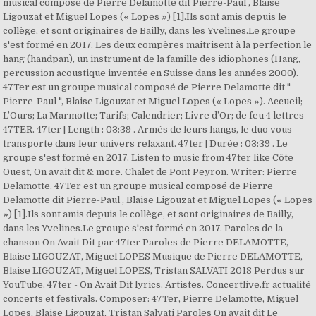
musical composé de Pierre Delamotte dit Pierre-Paul , Blaise
Ligouzat et Miguel Lopes (« Lopes ») [1].Ils sont amis depuis le
collège, et sont originaires de Bailly, dans les Yvelines.Le groupe
s'est formé en 2017. Les deux compères maitrisent à la perfection le
hang (handpan), un instrument de la famille des idiophones (Hang,
percussion acoustique inventée en Suisse dans les années 2000).
47Ter est un groupe musical composé de Pierre Delamotte dit "
Pierre-Paul ", Blaise Ligouzat et Miguel Lopes (« Lopes »). Accueil;
L’Ours; La Marmotte; Tarifs; Calendrier; Livre d’Or; de feu 4 lettres
47TER. 47ter | Length : 03:39 . Armés de leurs hangs, le duo vous
transporte dans leur univers relaxant. 47ter | Durée : 03:39 . Le
groupe s'est formé en 2017. Listen to music from 47ter like Côte
Ouest, On avait dit & more. Chalet de Pont Peyron. Writer: Pierre
Delamotte. 47Ter est un groupe musical composé de Pierre
Delamotte dit Pierre-Paul , Blaise Ligouzat et Miguel Lopes (« Lopes
») [1].Ils sont amis depuis le collège, et sont originaires de Bailly,
dans les Yvelines.Le groupe s'est formé en 2017. Paroles de la
chanson On Avait Dit par 47ter Paroles de Pierre DELAMOTTE,
Blaise LIGOUZAT, Miguel LOPES Musique de Pierre DELAMOTTE,
Blaise LIGOUZAT, Miguel LOPES, Tristan SALVATI 2018 Perdus sur
YouTube. 47ter - On Avait Dit lyrics. Artistes. Concertlive.fr actualité
concerts et festivals. Composer: 47Ter, Pierre Delamotte, Miguel
Lopes, Blaise Ligouzat, Tristan Salvati Paroles On avait dit Le