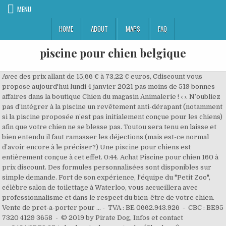
MENU
HOME
ABOUT
MAPS
FAQ
piscine pour chien belgique
Avec des prix allant de 15,66 € à 73,22 € euros, Cdiscount vous propose aujourd'hui lundi 4 janvier 2021 pas moins de 519 bonnes affaires dans la boutique Chien du magasin Animalerie ! ‹ ›. N’oubliez pas d’intégrer à la piscine un revêtement anti-dérapant (notamment si la piscine proposée n’est pas initialement conçue pour les chiens) afin que votre chien ne se blesse pas. Toutou sera tenu en laisse et bien entendu il faut ramasser les déjections (mais est-ce normal d’avoir encore à le préciser?) Une piscine pour chiens est entièrement conçue à cet effet. 0:44. Achat Piscine pour chien 160 à prix discount. Des formules personnalisées sont disponibles sur simple demande. Fort de son expérience, l'équipe du "Petit Zoo", célèbre salon de toilettage à Waterloo, vous accueillera avec professionnalisme et dans le respect du bien-être de votre chien. Vente de pret-a-porter pour … - TVA : BE 0662.943.926 - CBC : BE95 7320 4129 3658 - ​© 2019 by Pirate Dog, Infos et contact au 0484/97.79.27 / charleroi@dog-center.be (Charleroi) ou 0494/44.79.98 / yg@dog-center.be (Yves-Gomezée), Notre savoir-faire et notre expérience au service de votre chien, Apprentissage de l’auto-contrôle (chien calme et posé. 34. Unique en Belgique, notre piscine pour chiens vous permettra de venir nager toute l'année avec votre compagnon à quatre pattes. Toute l’année, il vous est possible de laisser votre chien nager seul, d’aller avec lui dans l’eau, de faire nager plusieurs chiens ensemble ou encore de venir avec votre club canin. La piscine pour chien : c’est bien, mais pas n’importe laquelle : Enormément de personne, et moi la première, aurait tendance à choisir la facilité en utilisant la piscine en plastique des enfants ou encore tout simplement de grandes bassines en guise de piscine pour chien. - Duration: 2:04. des douches et cabines adaptées aux chiens et à leurs maîtres. Les piscines publiques pour chiens La piscine est accessible uniquement sur rendez-vous. Découvrez les lieux de baignade préférés de nos toutouristes. L'état est impecc Marche en laisse, marche au pied, obéissance, rappel, dog tricks, pistage, ... Proposer une activité sportive et cognitive, permet à la fois de dépenser plus rapidement et efficacement votre chien, tout en développant son intelligence, sa réflexion, le contrôle de ses émotions ainsi que votre relation. Balle : elle est idéale pour des moments de complicité, et pour apprendre l’obéissance. Unique en Belgique, notre piscine pour chiens vous permettra de venir nager toute l'année avec votre compagnon à quatre pattes. Ne manquez pas de découvrir toute l’étendue de notre offre à prix cassé. Centre de vacances dans un cadre agréable, idyllique et sécurisé avec chenils chauffés et parcs et jardins individuels ou collectifs. Retrouvez ici d’autres activités que vous pouvez faire avec votre chien en Belgique. Prix abordables. Une éducation personnalisée pour tout type de chien et de tout âge dans un espace indoor accessible toute l’année. Piscine, Aqua Park pour chiens. CROCI CROCI PISCINE POUR CHIEN DIAMETER120X30CM. La piscine a été entièrement adaptée aux chiens pour une qualité d’eau et une hygiène impeccables ainsi qu’une température constante de 27°C. Cette rubrique vous offre de nombreux articles de qualité pour votre chien : entre l’alimentation pour chien (croquettes, friandises), le matériel de dressage canin et les colliers & laisses pour les promener : tout est disponible et à petits prix sur OOGarden.Nos articles sont accessibles pour toutes les tailles et les races de chien (comme par exemple avec les niches). 6 articles . Côté plage, direction la plage de Middelkerke près d’Ostende. Envie d'une petite nage avec votre chien ? Le Dog Center de Charleroi propose un service unique en Belgique. Chien à la piscine pendant leur vacances chez www.auxberges.­com. Les piscines pour chien existant en plusieurs tailles, il est également possible d’y mettre plusieurs chiens pour plus d’amusement et de bien-être. Livraison: Chez vous en 3 jours ouvrables. La piscine pour chien peut également être utilisée à des fins thérapeutiques comme la rééducation après une maladie, un accident ou encore une opération. Vous rencontrez des problèmes avec votre chien ? Il y a un circuit balisé de 14 km autour du lac. Devenez éducateur canin / comportementaliste en vivant une véritable immersion dans nos centres. Un indispensable pour rafraîchir votre chien Montage rapide sans gonflage (31) Informations sur le produit. La promenade est plutôt difficile mais elle offre de magnifiques points de vue. Comme son nom l’indique, c’est… une piscine réservée aux chiens, soit sous la forme d’un bassin privé à installer dans votre propriété, soit, dans certaines régions, un établissement où seuls les chiens (et parfois leurs maîtres) sont admis à la baignade !. 89,99 € Ajouter au panier. ZOOFARI® Piscine pour chien, sans gonflage, pliable. Vous pourrez également pratiquer le paddle avec votre chien. Catalogue 2019 à voir chez Trafic. Pension canine de jour ou de nuit avec diverses options : socialisation , balade, éducation, obéissance, pistage, vidéos, ... Que ce soit pour renforcer leur bien-être et qualité de vie mais aussi pour les chiens sportifs, d’utilité, de travail, afin d’améliorer leurs performances et leur permettre de garder un bon équilibre physique et émotionnel. Visitez eBay pour une grande sélection de piscine+pour+chien. Vous trouverez facilement des petites plages de cailloux où toutou pourra se baigner. Achetez en toute sécurité et au meilleur prix sur eBay, la livraison est rapide. Piscine pour chien: Robuste et très simple d’utilisation, installez ce produit dans votre jardin ou sur votre terrasse afin de permettre à votre chien de jouet tout en se rafraîchissant.Il s’agit d’un produit très efficace pour éviter les coups de chaud. Tous les meilleurs services canins réunis en un seul lieu... Fini les promenades sous la pluie, dans le froid. Une piscine privée rien que pour vous et votre chien. Ouvrez les portes du plus beau magasin du Web ! BEEZTEES PUPPY PISCINE A BALLES FUNCHIE 80X80X20 CM. Achat sur Internet a prix discount de DVD et de produits culturels (livre et musique), informatiques et high Tech (image et son, televiseur LCD, ecran plasma, telephone portable, camescope, developpement photo numerique). Toutes les installations ont été pensées pour une utilisation spécifique par nos amis à quatre pattes/. Une très belle balade à faire autour du lac. Le Dog Center de Charleroi propose un service unique en Belgique. 2:04. Unique en Belgique, le Dog Pool du Dog Center vous offre la possibilité de faire nager votre chien dans les meilleures conditions sanitaires et de confort, le tout, dans un espace entièrement privatisé. Je vends cet objet parce que elle n'a pas servi car mon chien a peur, valeur 60 euros. Vivez la vie du Dog Center à travers les articles de notre blog, Pirate Dog S.P.R.L. Une première en Belgique. Les chiens ne sont hélas pas autorisés à se baigner partout… Une solution peut être d’emmener votre animal de compagnie faire un tour à la piscine pour chiens, mais il y a aussi de nombreux lieux en pleine nature où il peut s’amuser dans l’eau à sa guise. DOG’S FACTORY est le Paradis pour vos fidèles compagnons ! Une piscine pour chiens a été inaugurée ce dimanche à Charleroi. Découvrez-les ! Piscine pour chien et jouet d'eau pour chien Piscine spéciale chiens 80-160 cm Jouets flottants pour chien : balle, anneau, os, peluche. Acceptez-vous l'utilisation des cookies ? DOG'S Factory : Premier Parc Canin Interieur de Belgique, Crèche et Pension Pour Chien. Tout pour amuser en rafraîchir votre chien en même temps. 99 * ... toute la Belgique. Trouvez la piscine de votre chien sur l'animalerie en ligne zooplus Au retour de chaque promenade sur la plage ou de baignade dans la mer, donnez un bain à votre chien, rincez … La piscine a été entièrement adaptée aux chiens pour une qualité d’eau et une hygiène impeccables ainsi qu’une température constante de 27°C. Les sauveteurs ont reçu une formation supplémentaire pour manipuler les animaux. Faites vous plaisir grâce à notre sélection Piscine pour chien 160 pas cher ! Rampe pour chien. Nous vous présentons une liste complète de plages et piscines pour chiens où vous poudrez faire tremper à votre poilu ! Les chiens aussi ont besoin de garder la tête froide quand il fait chaud. Vos données personnelles seront utilisées pour traiter votre commande, soutenir votre expérience sur ce site et pour d'autres finalités décrites dans notre politique de confidentialité. Une piscine pour chiens va ouvrir ses portes à Mouscron, en Belgique. Une piscine pour chiens a été inaugurée ce dimanche à Charleroi. Notez qu'une piscine en métal pour chien est plus onéreuse qu'une piscine en PVC. Vous recherchez des endroits où baigner son chien en Belgique ? (©Illustration/.Pixabay) Il y a du nouveau à Mouscron (Belgique) pour nos amis les chiens… L’été et les vacances arrivent et, comme les humains, les chiens aussi crèvent de chaud et ils veulent se rafraîchir, mais ils ont l’entrée interdite en plusieurs lieux. Un parc à chien vous attend à Balokken. Rampe pour chien. Au delà de l'amusement, la piscine pourra être utilisée pour y pratiquer des séances d'hydrothérapie, assistées par un professionnel. 54,99 € Ajouter au panier. Achat Piscine pour chien en ligne. Grande piscine pour chien en plastique solide: parois renforcées, pas de chambre à air ni de gonflage épuisant, fond antidérapant, se vide rapidement grâce à une valve.Coloris : bleu Lorsque le soleil brille en été, nous ne sommes pas les seuls à vouloir nous rafraîchir. Nous utilisons des cookies et des outils similaires pour faciliter vos achats, fournir nos services, pour comprendre comment les clients utilisent nos services afin de pouvoir apporter des améliorations, et pour présenter des annonces. De plus, le Dog Center est aussi un centre de formation aux métiers du chien. ... Piscine pour chien, un berger allem