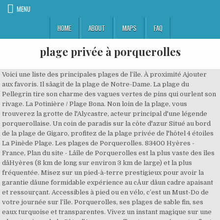
MENU
HOME
ABOUT
MAPS
FAQ
plage privée à porquerolles
Voici une liste des principales plages de l’île. À proximité Ajouter aux favoris. Il sâagit de la plage de Notre-Dame. La plage du Pellegrin tire son charme des vagues vertes de pins qui ourlent son rivage. La Potinière / Plage Bona. Non loin de la plage, vous trouverez la grotte de l'Alycastre, acteur principal d'une légende porquerollaise. Un coin de paradis sur la côte d'azur Situé au bord de la plage de Gigaro, profitez de la plage privée de l'hôtel 4 étoiles La Pinède Plage. Les plages de Porquerolles. 83400 Hyères - France, Plan du site - Lâîle de Porquerolles est la plus vaste des îles dâHyères (8 km de long sur environ 3 km de large) et la plus fréquentée. Misez sur un pied-à-terre prestigieux pour avoir la garantie dâune formidable expérience au cÅur dâun cadre apaisant et ressourçant. Accessibles à pied ou en vélo, c’est un Must-Do de votre journée sur l’île. Porquerolles, ses plages de sable fin, ses eaux turquoise et transparentes. Vivez un instant magique sur une plage typique de la Côte d'Azur vous offrant une vue époustouflante sur la Mer Méditerranée et les îles dâOr et vous plongeant au cÅur de paysages exceptionnels. NÃ©cessite environ 1h de marche depuis le village ou 25 minutes de vÃ©lo. Les arbres projettent leur ombre bienfaisante sur ce long ruban de sable piqué de ganivelles qui évoquent la côte Atlantique. Câest un véritable paradis à quelques minutes de la presquâîle de Giens en bateau. Très fréquentée l'été, elle est beaucoup plus accessible à partir de septembre. Venez découvrir le Mas du Langoustier un hôtel restaurant de 48 chambres et suites à Porquerolles, une île au cÅur du Parc National de Port Cros. Musique d'ambiance et service soigné la plage privée L'Endroit face à l'ile de Porquerolles vous propose une cuisine méridionale et asiatique. La station balnéaire et toutes les plages de Porquerolles. Remportez un sÃ©jour pour 2 personnes Ã l'hÃ´tel Le Cep, en Bourgogne ! Made with by IRIS Interactive, Une nouvelle zone de mouillage à Port-Cros, Visite guidée à la découverte de Porquerolles, hors des sentiers battus, Le top 20 instagram de Janvier et Février. Chiller, danser, manger, bronzer, se baigner, prendre l'apéro, effectuer une activité nautique, un rendez-vous galant ou business, boire un verreâ¦ Il y a forcément l'activité qui vous convient. Site naturel (avec horaires et-ou payant), Guides de voyages et magazines du Petit FutÃ©. En partant du village il faut compter entre 30 et 40 minutes de marche mais Ã§a vaut le coup d'Åil. 28 oct. 2016 - Découvrez le tableau "Plage privée" de Camille V sur Pinterest. Pourtant, sur la face sud de lâîle, il y a de â¦ Elle est Ã©loignÃ©e du village (nous y sommes allÃ©s en vÃ©lo), mais la ballade en vaut la peine, elle est vraiment splendide. La plage Notre Dame est lâune des plus célèbres et des plus grandes plages de lâîle de Porquerolles. Sable fin, idéale pour les longues baignades ou les jeux d'eau. Nous vous remercions d'avoir signalÃ© cet utilisateur, un e-mail a Ã©tÃ© envoyÃ© Ã notre administrateur. Tout au bout, ne manquez pas de jeter un Åil Ã la maison aujourdâhui abandonnÃ©e de Pierrot le FouÂ : ce film rÃ©alisÃ© par Jean-Luc Godard en 1965 raconte l'odyssÃ©e Ã travers la France de Ferdinand (surnommÃ© Pierrot le Fou interprÃ©tÃ© par Jean-Paul Belmondo) et de son amie Marianne (Anna Karina) poursuivis par des gangsters. Bénéficiant d'un matériel permettant d'intervenir pour les 1 ers secours (défibrillateurs, équipement oxygène, pharmacieâ¦). Espace Lumiere Institut Du Monde Arabe Logement Étudiant Plage Privée Complexe Sportif Moucharabieh Caserne Pompier Plaque De Rue Claustra. Vidéo Vue Aérienne de l'Hôtel. Choisissez votre ville. Annonces à proximité de Porquerolles. Plan des plages à Porquerolles Choisissez une plage sur la carte et cliquez sur son nom pour accéder au détail. Politique de confidentialité - Rotonde du Park Hôtel Mentions légales - Une plage superbe et un spot idéal pour les sports nautiques. Possibilité de se restaurer sur celle-ci en saison. Site sauvage. Il faut bien 35 mn pour traverser l'Ã®le de porquerolles pour y accÃ©der mais la promenade (possibilitÃ© de louer un vÃ©lo) est dÃ©paysante et l'issue en est la rÃ©compense. Ces plages idylliques se trouvent sur la côte Nord de l’île, de part et d’autre du village. Au bout de la presqu'île côté Est, la plage de la Bergerie s'ouvre sur la baie de Hyères et les îles de Port Cros et Porquerolles. Un hôtel les pieds dans l'eau, une fondation d'art, une plage paradisiaqueâ¦ Cet été, cap sur Porquerolles. Elue plus belle plage dâEurope en 2015, cette plage âÂ la plus grande de lâÃ®le â, bordÃ©e dâune magnifique pinÃ¨de, est tout simplement splendideÂ ! Ces plages idylliques se trouvent sur la côte Nord de lâîle, de part et dâautre du village. Pourtant, sur la face sud de l’île, il y a de nombreuses criques qui se méritent (et qui méritent le détour). Achat vente Plage privée à Théoule-sur-Me L'un de nos meilleurs choix pour Théoule-sur-Mer. 04 94 58 00 97 Plage de L'Alycastre Située au nord de l'île, entre les plages de la Courtade, et celle de Notre-Dame, cette plage de sable et de graviers est très agréable. Vols Locations de vacances Certainement une des plages les plus belles du monde. La plage de la bergerie face à Porquerolles. NB : n’oubliez pas que cet environnement naturel est protégé et soumis à une réglementation spécifique. Un sÃ©jour de 2 jours/2nuits pour 2 personnes en Bourgogne avec l'hÃ´tel Le Cep - Spa Marie de Bourgogne . Favori. Pour passer une bonne soirée réservez une table en terrasse, la vue est magique sur le couché du soleil. La Plage d'argent à Porquerolles. Nous vous suggérons ces annonces à proximité de Porquerolles. Niché au large des côtes françaises, ce lieu magique sera pour vous un véritable havre de paix. Câest également lâunique plage surveillée de lâile et lâune des plus grandes. CrÃ©ez votre page, faites-vous connaÃ®tre et reconnaÃ®tre par la CommunautÃ© FutÃ©e, et profitez de tous nos services ! Joyau de la Méditerranée, Porquerolles est un vrai petit paradis offrant à ses visiteurs paysage spectaculaire préservé et somptueuses plages. SituÃ©e Ã environ 3,2 km du village. La plage de la Courtade, à Porquerolles, l'une des cinq de l'île. Devenez Membre pour dÃ©poser vos avis, participer au forum et recevoir gratuitement des guides Petit FutÃ© ! Château Maravenne. Voir plus d'idées sur le thème Plage privée, Plage, Jardin d'hiver. Hyères Tourisme / vos vacances à Hyères, Porquerolles, Port Cros, Le Levant, Accueil › Les îles › Porquerolles › Les plages de Porquerolles. Cachée derrière un bois, à lâabri du vent, cette magnifique plage de sable blanc située au nord de lâîle de Porquerolles est dâune beauté fascinante. La magie opÃ¨re Ã©galement sous lâeauÂ : dâune Ã©tonnante clartÃ©, vous serez fascinÃ© de voir dÃ©filer Ã quelques mÃ¨tres de vous de frÃ©tillants bancs de sars, soles et rougets. On aime cette longue plage avec ses eaux peu profondes et les bonnes conditions pour les sports nautiques. Plage propre, eau chaude, à hauteur des cuisses ou du torse pour les enfants sur une très longue distance. Je dÃ©pose mon avis et je gagne des Foxies. Ouvert toute l'annÃ©e. Mas avec 5 chambres à La Londe-les-Maures. Plusieurs sentiers comprenant des escaliers permettent lâaccÃ¨s Ã la plage. Le plan d'eau est plat par mistral, avec des vagues par â¦ On aime cette longue plage avec ses eaux peu profondes et les bonnes conditions pour les sports nautiques. SituÃ©e au nord de Porquerolles, son sable dorÃ© qui sâÃ©tend sur 800 m et ses eaux peu profondes font de ce lieu, un endroit fÃ©Ã©rique et dÃ©paysant. Je comprends que Petit FutÃ© applique une politique de tolÃ©rance zÃ©ro sur les faux avis et se rÃ©serve le droit de ne pas publier tout commentaire contenant injures ou menaces, contenu non pertinent, informations commerciales. Je certifie que cet avis reflÃ¨te ma propre expÃ©rience et mon opinion authentique sur ce lieu, que je ne suis pas liÃ© personnellement ni professionnellement Ã cet Ã©tablissement et que je n'ai reÃ§u aucune compensation financiÃ¨re ou autre de celui-ci pour Ã©crire cet avis. 25. Dans chaque poste sont présents 2 sauveteurs, titulaires du Brevet national de sécurité et de sauvetage aquatique. Une plage superbe et un spot idéal pour les sports nautiques. Unique et seule chambre pour 2 adultes avec entrée indépendante au confort soigné dans une propriété privée bénéficiant d'une situation d'exception. Situé face à l'Île de Porquerolles sur la presque Île de Giens, l'hôtel et ses restaurants dispose d'une situation idéale pour votre séjour dans le Var. En arrivant à Porquerolles, vous accèderez aux plages de l'île à pieds ou à vélo (de nombreux loueurs de vélos se trouvent à proximité du débarcadère) par de magnifiques sentiers bien balisés. Plage Privée dans le Var. Elle a dâailleurs été sacrée plus belle plage dâEurope en 2015. Porquerolles. Excepté au moins dâaoût, elle reste pourtant peu fréquentée par les locaux en raison de son éloignement du village. Porquerolles, ses plages de sable fin, ses eaux turquoise et transparentes. Elle est trÃ¨s prisÃ©e mais elle est trÃ¨s grande donc on ne se marche pas dessus. Au large, de nombreux bateaux jettent lâancre. Les meilleures adresses à connaître à Porquerolles cet été . Pour soumettre votre avis vous devez vous connecter. La plage de Notre-Dame, sur l'île de Porquerolles, dans le Var, accueille chaque été des milliers de visiteurs. Information sur les cookies - Se trouvant en bas du fort de l'Alycastre, elle est abritée du mistral. Bar La Plage, Porquerolles Island : consultez 119 avis sur Bar La Plage, noté 3 sur 5 sur Tripadvisor et classé #22 sur 28 restaurants à Porquerolles Island. Accessibles à pied ou en vélo, câest un Must-Do de votre