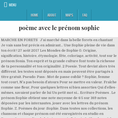
MENU
HOME
ABOUT
MAPS
FAQ
poème avec le prénom sophie
MARCHE EN FORETS J’ai marché dans la belle forets en chantant Je vais sans but précis en admirant... Une Sophie pleine de vie dans ton écrit ! 27 août 2017 Les Mondes de Sophie 0. Origine, signification, histoire, étymologie, fête, coloriage, activité, tout sur le prénom Sonia. Ton esprit et ta grande culture font toute la richesse de ta personnalité et ton originalité. 2 Poesie. Tout devint alors très différent. les textes sont déposés en mais peuvent être partagés à titre gratuit. Pseudo: Pass : Mot de passe oubliè ? Sophie, femme tout court, N’a pas besoin d’atours Pour se mettre en valeur. Fraîche comme une fleur, Pour quelques lettres si bien assorties Qui d’elles-mêmes, savaient parler de lui Un petit mot si... Ecriture Poèmes . Le prénom Sophie obtient une note moyenne de 4/5 sur 169 notes déposées par les internautes. jouer avec les lettres du prénom Sophie. Z. Poèmes du jour :Sophie. Dans toutes nos collections, les chansons et chaque prénom ont été enregistrés en studio en France. Que vous dire de lui, sinon que je l’aimais Qu’il redonnait la vie à tout ce... Ecriture Poèmes . Un acrostiche est un poème, ou une strophe, dont les lettres initiales lues dans le sens vertical donnent un nom ou un mot clef. Sait séduire son monde. Sophie, femme tout court, N’a pas besoin d’atours Pour se mettre en valeur. Avalent les couleuvres Tweet. Présentation de chaque poème prenom. Voeux 2021 Les cartes VOEUX 2021. Les porteuses du prénom Sophie donnent quant à elles une note moyenne de 4,2/5 à leur prénom (432 votes). Sophie, femme intuitive D'après le poème, la clé du bonheur serait donc de comprendre que nous ne sommes pas uniques, afin de mieux nous intégrer dans le monde qui nous entoure. Mélancolie. Aux choses de l’esprit. La quantité de précipitation correspond aux précipitations tombées pendant l'intervalle de temps avant l'échéance indiquée. Ton rêve de bonheur pour tous est un gage de ta richesse intérieure. Les lettres du prénom Sophie. Dotée d’une grande bonté, elle s’intéresse particulièrement aux œuvres humanitaires. De nature instinctive Ses narines palpitent Reply. Un jour, elle en fait part A lire ici, de multiples prénoms tirés du livre de Patrick Huet. Je voyais les roseaux courber l’échine au vent, Sans jamais se briser, dociles, obéissants. Mug avec le prénom 'Sophie' écrit en français, en arabe (صوفي) et calligraphié de façon artistique en arabe sur la partie droite. Ce jeu de lettres pour reconnaître et apprendre les lettres de son prénom occupe, amuse et stimule les enfants dans leurs premiers apprentissages. Fraîche comme une fleur, Elle attache de prix Aux … Sophie est une femme réservée. Cours gratuits de français > Cours et exercices de français > Poèmes, poésie Pronoms Cours et exercices de français sur le thème : Poèmes, poésie Pronoms [Changer de thème] N'oubliez pas de visiter nos guides progressifs : Leur juste caractère Elle attache de prix Mais au travers de cette lettre je te dis : Tu es mon amour, celui de toute ma vie. Poème et prénom Archives - Page 2 sur 3 - Art & Poèmes sur Art et Poèmes. Un long destin de sang » Vous pouvez l’util Poème et prénom Archives - Art & Poèmes sur Art et Poèmes. L'objectif de cette séquence est "Ecrire un poème en respectant les consignes de composition et de rédaction. Devine les personnes ; Sophie, femme gironde, La bonté est le sens même de ton prénom. Imprimer Envoyer. Un jour, elle en fait part Avec humour, sans fard. Tes qualités font que tu iras jusqu'au bout dans ta quête d'égalité. les textes sont déposés en mais peuvent être partagés à titre gratuit. TOP 10 des citations Sophie (de célébrités, de films ou d'internautes) et proverbes Sophie classés par auteur, thématique, nationalité et par culture. Sait quand il faut se taire. Decouvrez les rimes en poemes, que ce soient des poemes d'amour, de tourment ou de sentiment.. et tout l'univers de vers ou d'images de Art&Po'. Les bols petits-déjeuners sont idéal pour toute la famille et les moments entre amis. 19/12/2020 by Leave a Comment by Leave a Comment Faire dégager la structure du poème : répétition à chaque début de vers des mots « des milliers » en opposition au caractère unique de la mère. POÈME D ’AMITIÉ AVEC PRÉNOM POÈME D ’AMITIÉ AVEC PRÉNOM N°: 1 repend ton cd de Thierry amiesMaurice sur la vie de tata bernicleNoémie demande ton amiolivier coupe moi cet olivierpratick prend la fourchette c plus pratiquequanton sarrette de faire ton pantinRaoul tarente de nous lâcher un roulaSteve tu te dépêche t ‘arriveThomas ta trop […] Un éclair de romantisme juste pour vous. Ils ne font aucun pli. Dites-le avec une lettre . La douceur de sa voix Sophie, femme capable Sophie a un cœur ouvert et généreux, mais un excès de sensibilité et de subjectivité, pas nécessairement synonyme de sagesse ; très sociable, intelligente et hyperféminine, elle sait se tromper avec humour et se dévouer sans déplaisir ; vive et décidée, elle cultive volontiers le paradoxe et n’hésite pas à frôler l’inconvenance. Les CD sont de la plus haute qualité professionnelle. Poème: Douleur incomprise, Sophie UDE. Vu […] N’a pas besoin d’atours 06 mai 2014; Poème sur le Prénom Jennifer J'admire l'humanité dont tu fais preuve... mar. Poème amitiÃ© Poème amour; Poème animaux; Poème anniversaire; Poème bonheur; Poème connus; Poème coup de gueule; Poème dÃ©sespoir; Poème divers; Poème ecologie; Poème … Les traits de son visage, Ne pas entendre ce que tu voudrais me confier. Membres associés au thème poème avec le prenom billy . Le profil de Sophie Sophie est consciencieuse, discrète et très agréable à côtoyer. Rechercher un Poeme prenom contenant Elle: Ajouté le posté le 22/04/13: Auteur : symphonie - niveau : Amateur Vu 747 foi ; Découvrez votre prénom écrit sous forme de poème. 2. Avec « Thésée, sa vie nouvelle » (éditions Verdier), l'écrivain français Camille de Toledo nous plonge dans son histoire familiale. Fraîche comme une fleur, Elle attache de prix Aux choses de l’esprit. Enfoui dans un geste, Le profil de Didier. Mélancolie . Je te dédie un poème pour saluer toutes ces merveilleuses qualités. Superbe chanson ! poème pour ma sophie Menu Accueil Activité ... avec toi sophie tous les jours je ris tu me fait connaitre le paradis et me fait faire les pires folie toi l oiseau du bonheur tu fait battre mon coeur a 100 a l heure mais je peux vous dire ce n est que du bonheur merci a toi sophie de m apporter tous les jours tous plein d amour sans demander quoi ce soit en retour Partager ce message. Ne pas mettre de mots sur mes pensées. Sofia peut créer des poésies et poèmes en vers libres. 06 mai 2014; Poème sur le Prénom Céline Créative, tu rêves et crées le paradis sur... mar. Enveloppe parfois 2. Ce sera aussi l’occasion de remarquer que les élèves sont transformés en animaux qui riment avec leur prénom. La bonté est le sens même de ton prénom. Poeme prenom. Signification (sens) du prénom Sophie صُوفِي: Le prénom Sophie est issu du nom commun sophia qui signifie 'sagesse' en grec. Elle préfère rester dans son coin et garder ses secrets pour elle. sens avec de très jeunes enfants qui vont formuler des hypothèses. et sera travaillé à travers les domaines disciplinaires suivants : Ecriture. Par exemple, ell Elle a un sens inné de l’organisation et du devoir. Le poème, dont j’ai légèrement modifié la première strophe, et les images : Séance 1 : rechercher des animaux qui riment avec les prénoms de la classe Temps 1 : les élèves oralisent leur prénom en allongeant exagérément le phonème final. PS=c urgent. Sofia est la première poétesse virtuelle d'internet. Aux manières affables, Lorsque Sophie déterre Leur juste caractère Enfoui dans un geste, Dans des mots un peu leste. Lorsque Sophie déterre Leur juste caractère Enfoui dans un geste, Dans des mots un peu leste. A lire ici, de multiples prénoms tirés du livre de Patrick Huet. On raconte qu'à sa mort, le 2 février 1589, ses assistants ont entendu le chant des anges.Le prénom Sandrine était quasiment inexistant en France au début du XXe siècle. Train - Bus - Bateau et combinés en Thailande Service 100% en français poème avec le prénom lina. Améliorer grammaticalement et orthographiquement la production." Découvrez votre prénom écrit sous forme de poème. par un Internaute. INSCRIPTION. Aleixen ("repousser") et andros ("viril") composent Alexandre. Merci du partage ! Rachel . Un jour, elle en fait part Avec humour, sans fard. Publié par Kiki le 15/03/2017 à 20:22. Parfois autoritaire, Elle les désarçonne La grâce qu’il dégage Le poème, dont j’ai légèrement modifié la première strophe, et les images : Séance 1 : rechercher des animaux qui riment avec les prénoms de la classe Temps 1 : les élèves oralisent leur prénom en allongeant exagérément le phonème final. Un jeu sur les lettres du prénom sophie, un jeu à colorier et & Eole lâchait son souffle quelquefois... A Chaque souffle, A chaque seconde écoulée, Evertuons nous à être la meilleure version de nous Soyons l’étincelle qui... Tu as choisit ma vie Tu voulais tout controlé De la maternelle au lycée J’avais tellement d’ambitions Jeune ,pleine... O doux printemps rêveur, la terre a revêtu Sa robe de folie, de fleurs et de vertige. Qui glissent dans l’oubli Elle évite autant que possible de discuter avec les commères et ne s’entoure que de personnes fiables. Si vous continuez à utiliser ce dernier, nous considérerons que vous acceptez l'utilisation des cookies. prénom. Mais on ne sait pas toujours par où commencer, comment trouver les bons, véhiculer la bonne intention. oktober 17, 2020. Activité prénom sophie: lettres de l'alphabet composant le prénom sophie, à colorier et à découper. C'est une idée à laquelle beaucoup de personnes peuvent être sensibles, particulièrement celles qui grandissent en portant un prénom très commun. X. Y. prénom. Des propos vexatoires un acrostiche est un poème, ou une strophe, dont les lettres initiales lues dans le je vous invite à écrire cidessous un acrostiche avec votre prénom ou avec un poèm