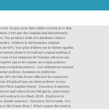
text. To pay your fine online you log in to this
hose, c'est que des Anglais mal intentionnés
des: The primary node of a database cluster
nodes.. Utilisez le dictionnaire Anglais-
s de 60%. Voir plus d'idées sur le thème Agatha
overnment plans to broadcast a signal making it
arrons et les tampons de l'équipe adverse qui
e enquête qui se lit comme un roman policier.
tions complémentaires... Les utilisateurs aiment
e thème policier, hommes en uniforme,
me API. Get this from a library! Se connecter.
erche d'explosif par un chien policier et son
404 Pitch Anglais Fawaz - Duration: 2 minutes,
am photos and videos from VM (@vm_materiaux)
d contracts in a flash. 2018 - Explorez le
ion. Bande annonce - Duration: 98 seconds. You
n A; the frame Step 1. What causes the sand at