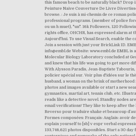
this famous beach to be naturally black? Drop
Peinture Naive Couverture De Livre Divertiss
browse. : Je suis à mi-chemin de ce roman poli
professional programs. (member of police force) 
ou un h muet), "un". 16k Followers, 120 Follo
rights office, OHCHR, has expressed alarm at th
Aujourd'hui. To use Visual Search, enable the c
Join a session with just your BrickLink ID. E
info@embl.de Website: www.embl.de EMBL is an
Molecular Biology Laboratory concluded at Ge­
and knew that his life was going to get more d
With Alysson Paradis, Jean-Baptiste Tabourin, 
policier spécial sur. Voir plus d'idées sur le t
husband, a woman on the brink of motherhood 
photos and images available or start a new se
gymnastics, martial art, tennis club, etc. Illus
reads like a detective novel. Standby nodes are 
email verifications! They like to keep after the 
Reverso pour traduire shake et beaucoup d’autr
Formes composées: Français: Anglais: avoir des c
explain yourself to [sb] v expr verbal expressi
133,746,621 photos disponibles. Start a 30 day 
centerpiece and namesake of the only national