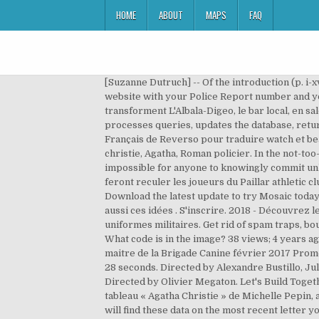
HOME
ABOUT
MAPS
FAQ
[Suzanne Dutruch] -- Of the introduction (p. i-x
website with your Police Report number and you
transforment L'Albala-Digeo, le bar local, en s
processes queries, updates the database, returns
Français de Reverso pour traduire watch et bea
christie, Agatha, Roman policier. In the not-too
impossible for anyone to knowingly commit unla
feront reculer les joueurs du Paillar athletic c
Download the latest update to try Mosaic today.
aussi ces idées . S'inscrire. 2018 - Découvrez 
uniformes militaires. Get rid of spam traps, bou
What code is in the image? 38 views; 4 years ago;
maitre de la Brigade Canine février 2017 Promen
28 seconds. Directed by Alexandre Bustillo, J
Directed by Olivier Megaton. Let's Build Togeth
tableau « Agatha Christie » de Michelle Pepin,
will find these data on the most recent letter 