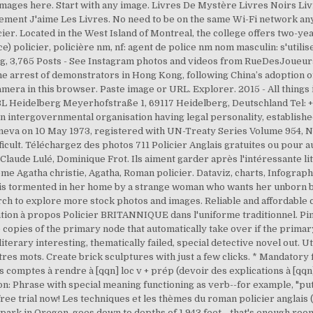
 images here. Start with any image. Livres De Mystère Livres Noirs L
ement J'aime Les Livres. No need to be on the same Wi-Fi network a
cier. Located in the West Island of Montreal, the college offers two-
policier, policière nm, nf: agent de police nm nom masculin: s'utilise a
wing, 3,765 Posts - See Instagram photos and videos from RueDesJoue
e arrest of demonstrators in Hong Kong, following China’s adoption of
amera in this browser. Paste image or URL. Explorer. 2015 - All things
MBL Heidelberg Meyerhofstraße 1, 69117 Heidelberg, Deutschland Tel: +
 intergovernmental organisation having legal personality, establish
neva on 10 May 1973, registered with UN-Treaty Series Volume 954, Nr
ifficult. Téléchargez des photos 711 Policier Anglais gratuites ou pou
Claude Lulé, Dominique Frot. Ils aiment garder après l'intéressante 
hème Agatha christie, Agatha, Roman policier. Dataviz, charts, Infograp
is tormented in her home by a strange woman who wants her unborn ba
arch to explore more stock photos and images. Reliable and affordable
tration à propos Policier BRITANNIQUE dans l'uniforme traditionnel. Pint
copies of the primary node that automatically take over if the primary n
literary interesting, thematically failed, special detective novel out. U
es mots. Create brick sculptures with just a few clicks. * Mandatory f
omptes à rendre à [qqn] loc v + prép (devoir des explications à [qqn]):
on: Phrase with special meaning functioning as verb--for example, "put
free trial now! Les techniques et les thèmes du roman policier anglais
 park in Oregon, goes down to depths of 1,943 feet—that's enough roo