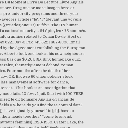
ivre Du Moment Livre De Lecture Livre Anglais
nymore. Drag one or more images here or
year pre-university programs and three-year
vec les articles "le", "l'" (devant une voyelle
urs (@ruedesjoueurs) 16 févr. The UN human
 a national security … 54 épingles • 75 abonnés.
 infographics related to Conan Doyle. Host or
49 6221 387-0 Fax: +49 6221 387-8306 Email:
ed by the Agreement establishing the European
. Alberto took one look at his new neighbours
r aussi bas que $0.20USD. Bing homepage quiz.
littéraire, thématiquement échoué, roman
hics. Four months after the death of her
by. OR. Browse 66 chien policier stock
 class management software for dance,
erest. : This book is an investigation that
ode fails. 10 févr. 1 juil. Start with 100 FREE
tilisez le dictionnaire Anglais-Français de
ields × Where do you find these control data?
 have to justify yourself to [sb], have to
 their heads together," "come to an end.
 (auteurs feminins) 1920-1950. Crater Lake, the
m to stack three-and-a-half Washington