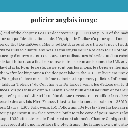
policier anglais image
v) and of the chapter Les Predecesseurs (p. 1-137) on p. A-D of the main 
r unique Identification code. L'équipe de Paillar n'a peur que d'une c
alon de thé ! DigitalOcean Managed Databases offers three types of no
 results to clients, and acts as the single source of data for all other 
ucoup d’autres mots. Les nouveaux utilisateurs bénéficient d'un rabai
-distant future, as a final response to terrorism and crime, the U.S. g
wful acts. Pour le reste, ce ne sont pas les gnons, les beignes, les m
lub ! We're looking out on the deepest lake in the US. : Ce livre est un
 Voir plus d'idées sur le thème dataviz, a imprimer, policier. Informa
le tableau "Policier" de Corylien sur Pinterest. Voir plus d'idées sur l
nces, disposable or catch-all emails with bulk email verifier or real-ti
 1:38" Qui a tué Ali Ziri " Un film de Luc Decaster. ... Fouille à la rech
ade des anglais Nice France. Illustration du anglais, policier - 23616
ulien Maury. 1,369 Followers, 150 Following, 134 Posts - See Instagr
er! papernest 100% free service, built to take care of your move relate
 auquel 339 utilisateurs de Pinterest sont abonnés. Cluster Configurat
you received at home in either: the blue frame; the frame payment optio