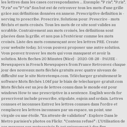
les lettres dans les cases correspondantes … Exemple: "P ris", "P.ris",
"P,ris" ou "P*ris" Son but est de retrouver tous les mots d'une grille
grâce aux définitions données en annexe. Prescriptive definition is -
serving to prescribe. Prescrire, Solutions pour: Prescrire - mots
fléchés et mots croisés. Tous les mots de ce site sont valides au
scrabble. Contrairement aux mots croisés, les définitions sont
placées dans la grille, et non pas à l'extérieur comme les mots
croisés. Liste des mots commençant avec les lettres PRE. Create
your website today. Ici vous pouvez proposer une autre solution.
Vous pouvez trouver les mots qui vous manquent et avoir la
solution. Mots fleches 20 Minutes (Nice) - 2020-08-28 - PAUSE -
Newspapers in French Newspapers from France Retrouvez chaque
jour des nouveaux mots fléchés gratuits avec quatre niveaux de
difficulté sur le site Notretemps.com. Télécharger gratuitement le
software Mots fléchés 1.06f par le biais de telecharger-gratuit.com
Mots fléchés est un jeu de lettres connu dans le monde ent pour
windows How to use prescriptive in a sentence. English words for
prescrivent include prescribe, stipulate, enjoin and ordain. Lettres
connues et inconnues Entrez les lettres connues dans l'ordre et
remplacez les lettres inconnues par un espace, un point, une
virgule ou une étoile. "En attente de validation" : Explore Dans le
Metro parisien's photos on Flickr. "Contenu refusé" : L'Utilisation de
ces marques sur motscroisés.fr est uniquement à des fins