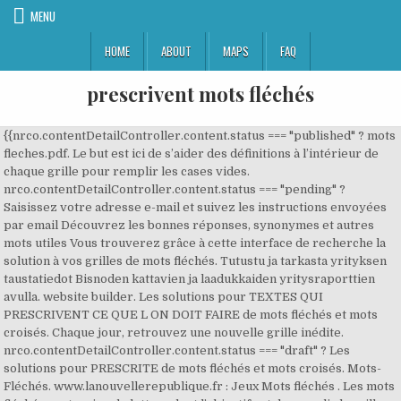
MENU
HOME
ABOUT
MAPS
FAQ
prescrivent mots fléchés
{{nrco.contentDetailController.content.status === "published" ? mots
fleches.pdf. Le but est ici de s’aider des définitions à l’intérieur de
chaque grille pour remplir les cases vides.
nrco.contentDetailController.content.status === "pending" ?
Saisissez votre adresse e-mail et suivez les instructions envoyées
par email Découvrez les bonnes réponses, synonymes et autres
mots utiles Vous trouverez grâce à cette interface de recherche la
solution à vos grilles de mots fléchés. Tutustu ja tarkasta yrityksen
taustatiedot Bisnoden kattavien ja laadukkaiden yritysraporttien
avulla. website builder. Les solutions pour TEXTES QUI
PRESCRIVENT CE QUE L ON DOIT FAIRE de mots fléchés et mots
croisés. Chaque jour, retrouvez une nouvelle grille inédite.
nrco.contentDetailController.content.status === "draft" ? Les
solutions pour PRESCRITE de mots fléchés et mots croisés. Mots-
Fléchés. www.lanouvellerepublique.fr : Jeux Mots fléchés . Les mots