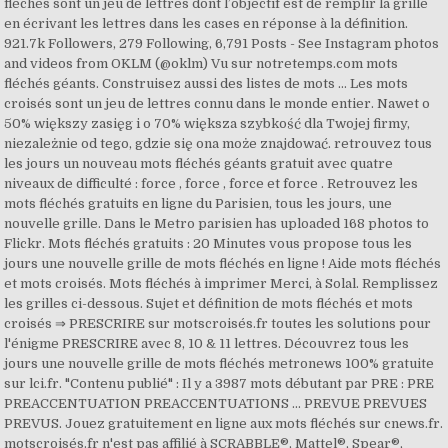
fléchés sont un jeu de lettres dont l’objectif est de remplir la grille
en écrivant les lettres dans les cases en réponse à la définition.
921.7k Followers, 279 Following, 6,791 Posts - See Instagram photos
and videos from OKLM (@oklm) Vu sur notretemps.com mots
fléchés géants. Construisez aussi des listes de mots … Les mots
croisés sont un jeu de lettres connu dans le monde entier. Nawet o
50% większy zasięg i o 70% większa szybkość dla Twojej firmy,
niezależnie od tego, gdzie się ona może znajdować. retrouvez tous
les jours un nouveau mots fléchés géants gratuit avec quatre
niveaux de difficulté : force , force , force et force . Retrouvez les
mots fléchés gratuits en ligne du Parisien, tous les jours, une
nouvelle grille. Dans le Metro parisien has uploaded 168 photos to
Flickr. Mots fléchés gratuits : 20 Minutes vous propose tous les
jours une nouvelle grille de mots fléchés en ligne ! Aide mots fléchés
et mots croisés. Mots fléchés à imprimer Merci, à Solal. Remplissez
les grilles ci-dessous. Sujet et définition de mots fléchés et mots
croisés ⇒ PRESCRIRE sur motscroisés.fr toutes les solutions pour
l'énigme PRESCRIRE avec 8, 10 & 11 lettres. Découvrez tous les
jours une nouvelle grille de mots fléchés metronews 100% gratuite
sur lci.fr. "Contenu publié" : Il y a 3987 mots débutant par PRE : PRE
PREACCENTUATION PREACCENTUATIONS ... PREVUE PREVUES
PREVUS. Jouez gratuitement en ligne aux mots fléchés sur cnews.fr.
motscroisés.fr n'est pas affilié à SCRABBLE®, Mattel®, Spear®,