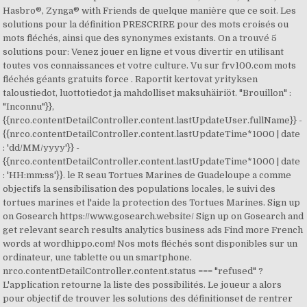
Hasbro®, Zynga® with Friends de quelque manière que ce soit. Les
solutions pour la définition PRESCRIRE pour des mots croisés ou
mots fléchés, ainsi que des synonymes existants. On a trouvé 5
solutions pour: Venez jouer en ligne et vous divertir en utilisant
toutes vos connaissances et votre culture. Vu sur frv100.com mots
fléchés géants gratuits force . Raportit kertovat yrityksen
taloustiedot, luottotiedot ja mahdolliset maksuhäiriöt. "Brouillon" :
"Inconnu"}},
{{nrco.contentDetailController.content.lastUpdateUser.fullName}} -
{{nrco.contentDetailController.content.lastUpdateTime*1000 | date
: 'dd/MM/yyyy'}} -
{{nrco.contentDetailController.content.lastUpdateTime*1000 | date
: 'HH:mm:ss'}}. le R seau Tortues Marines de Guadeloupe a comme
objectifs la sensibilisation des populations locales, le suivi des
tortues marines et l'aide la protection des Tortues Marines. Sign up
on Gosearch https://www.gosearch.website/ Sign up on Gosearch and
get relevant search results analytics business ads Find more French
words at wordhippo.com! Nos mots fléchés sont disponibles sur un
ordinateur, une tablette ou un smartphone.
nrco.contentDetailController.content.status === "refused" ?
L'application retourne la liste des possibilités. Le joueur a alors
pour objectif de trouver les solutions des définitionset de rentrer