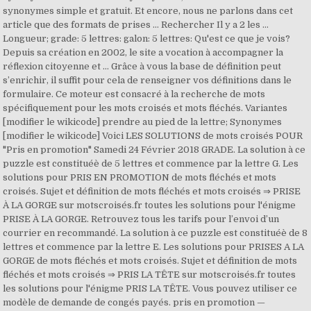
synonymes simple et gratuit. Et encore, nous ne parlons dans cet
article que des formats de prises … Rechercher Il y a 2 les ...
Longueur; grade: 5 lettres: galon: 5 lettres: Qu'est ce que je vois?
Depuis sa création en 2002, le site a vocation à accompagner la
réflexion citoyenne et … Grâce à vous la base de définition peut
s’enrichir, il suffit pour cela de renseigner vos définitions dans le
formulaire. Ce moteur est consacré à la recherche de mots
spécifiquement pour les mots croisés et mots fléchés. Variantes
[modifier le wikicode] prendre au pied de la lettre; Synonymes
[modifier le wikicode] Voici LES SOLUTIONS de mots croisés POUR
"Pris en promotion" Samedi 24 Février 2018 GRADE. La solution à ce
puzzle est constituéè de 5 lettres et commence par la lettre G. Les
solutions pour PRIS EN PROMOTION de mots fléchés et mots
croisés. Sujet et définition de mots fléchés et mots croisés ⇒ PRISE
À LA GORGE sur motscroisés.fr toutes les solutions pour l'énigme
PRISE À LA GORGE. Retrouvez tous les tarifs pour l’envoi d’un
courrier en recommandé. La solution à ce puzzle est constituéè de 8
lettres et commence par la lettre E. Les solutions pour PRISES A LA
GORGE de mots fléchés et mots croisés. Sujet et définition de mots
fléchés et mots croisés ⇒ PRIS LA TÊTE sur motscroisés.fr toutes
les solutions pour l'énigme PRIS LA TÊTE. Vous pouvez utiliser ce
modèle de demande de congés payés. pris en promotion —