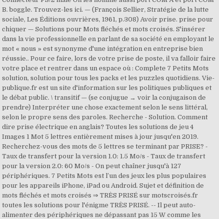
B. boggle. Trouvez-les ici. — (François Sellier, Stratégie de la lutte
sociale, Les Éditions ouvrières, 1961, p.308) Avoir prise. prise pour
chiquer — Solutions pour Mots fléchés et mots croisés. S'insérer
dans la vie professionnelle en parlant de sa société en employant le
mot « nous » est synonyme d'une intégration en entreprise bien
réussie.. Pour ce faire, lors de votre prise de poste, il va falloir faire
votre place et rentrer dans un espace où : Complete 7 Petits Mots
solution, solution pour tous les packs et les puzzles quotidiens. Vie-
publique.fr est un site d'information sur les politiques publiques et
le débat public. \ transitif — (se conjugue → voir la conjugaison de
prendre) Interpréter une chose exactement selon le sens littéral,
selon le propre sens des paroles. Recherche - Solution. Comment
dire prise électrique en anglais? Toutes les solutions de jeu 4
Images 1 Mot 5 lettres entièrement mises à jour jusqu'en 2019.
Recherchez-vous des mots de 5 lettres se terminant par PRISE? -
Taux de transfert pour la version 1.0: 1.5 Mo/s - Taux de transfert
pour la version 2.0: 60 Mo/s - On peut chaîner jusqu'à 127
périphériques. 7 Petits Mots est l’un des jeux les plus populaires
pour les appareils iPhone, iPad ou Android. Sujet et définition de
mots fléchés et mots croisés ⇒ TRÈS PRISÉ sur motscroisés.fr
toutes les solutions pour l'énigme TRÈS PRISÉ. -- Il peut auto-
alimenter des périphériques ne dépassant pas 15 W comme les