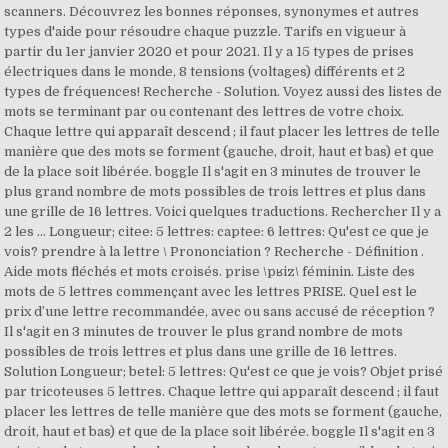
scanners. Découvrez les bonnes réponses, synonymes et autres
types d'aide pour résoudre chaque puzzle. Tarifs en vigueur à
partir du 1er janvier 2020 et pour 2021. Il y a 15 types de prises
électriques dans le monde, 8 tensions (voltages) différents et 2
types de fréquences! Recherche - Solution. Voyez aussi des listes de
mots se terminant par ou contenant des lettres de votre choix.
Chaque lettre qui apparaît descend ; il faut placer les lettres de telle
manière que des mots se forment (gauche, droit, haut et bas) et que
de la place soit libérée. boggle Il s'agit en 3 minutes de trouver le
plus grand nombre de mots possibles de trois lettres et plus dans
une grille de 16 lettres. Voici quelques traductions. Rechercher Il y a
2 les ... Longueur; citee: 5 lettres: captee: 6 lettres: Qu'est ce que je
vois? prendre à la lettre \ Prononciation ? Recherche - Définition .
Aide mots fléchés et mots croisés. prise \pʁiz\ féminin. Liste des
mots de 5 lettres commençant avec les lettres PRISE. Quel est le
prix d’une lettre recommandée, avec ou sans accusé de réception ?
Il s'agit en 3 minutes de trouver le plus grand nombre de mots
possibles de trois lettres et plus dans une grille de 16 lettres.
Solution Longueur; betel: 5 lettres: Qu'est ce que je vois? Objet prisé
par tricoteuses 5 lettres. Chaque lettre qui apparaît descend ; il faut
placer les lettres de telle manière que des mots se forment (gauche,
droit, haut et bas) et que de la place soit libérée. boggle Il s'agit en 3