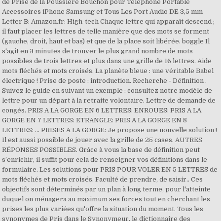
de Prise de la Poussière Bouchon pour Téléphone Portable
Accessoires iPhone Samsung et Tous Les Port Audio DE 3,5 mm
Letter B: Amazon.fr: High-tech Chaque lettre qui apparaît descend ;
il faut placer les lettres de telle manière que des mots se forment
(gauche, droit, haut et bas) et que de la place soit libérée. boggle Il
s'agit en 3 minutes de trouver le plus grand nombre de mots
possibles de trois lettres et plus dans une grille de 16 lettres. Aide
mots fléchés et mots croisés. La planète bleue : une véritable Babel
électrique ! Prise de poste : introduction. Recherche - Définition .
Suivez le guide en suivant un exemple : consultez notre modèle de
lettre pour un départ à la retraite volontaire. Lettre de demande de
congés. PRIS A LA GORGE EN 6 LETTRES: ENROUES: PRIS A LA
GORGE EN 7 LETTRES: ETRANGLE: PRIS A LA GORGE EN 8
LETTRES: ... PRISES A LA GORGE: Je propose une nouvelle solution !
Il est aussi possible de jouer avec la grille de 25 cases. AUTRES
RÉPONSES POSSIBLES. Grâce à vous la base de définition peut
s’enrichir, il suffit pour cela de renseigner vos définitions dans le
formulaire. Les solutions pour PRIS POUR VOLER EN 5 LETTRES de
mots fléchés et mots croisés. Faculté de prendre, de saisir.. Ces
objectifs sont déterminés par un plan à long terme, pour l'atteinte
duquel on ménagera au maximum ses forces tout en cherchant les
prises les plus variées qu'offre la situation du moment. Tous les
synonymes de Pris dans le Synonymeur, le dictionnaire des