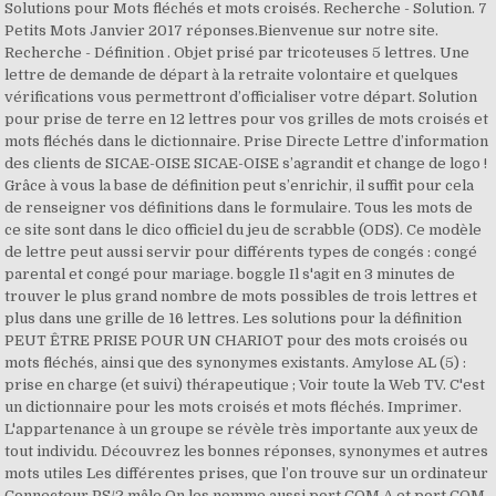
Solutions pour Mots fléchés et mots croisés. Recherche - Solution. 7
Petits Mots Janvier 2017 réponses.Bienvenue sur notre site.
Recherche - Définition . Objet prisé par tricoteuses 5 lettres. Une
lettre de demande de départ à la retraite volontaire et quelques
vérifications vous permettront d’officialiser votre départ. Solution
pour prise de terre en 12 lettres pour vos grilles de mots croisés et
mots fléchés dans le dictionnaire. Prise Directe Lettre d’information
des clients de SICAE-OISE SICAE-OISE s’agrandit et change de logo !
Grâce à vous la base de définition peut s’enrichir, il suffit pour cela
de renseigner vos définitions dans le formulaire. Tous les mots de
ce site sont dans le dico officiel du jeu de scrabble (ODS). Ce modèle
de lettre peut aussi servir pour différents types de congés : congé
parental et congé pour mariage. boggle Il s'agit en 3 minutes de
trouver le plus grand nombre de mots possibles de trois lettres et
plus dans une grille de 16 lettres. Les solutions pour la définition
PEUT ÊTRE PRISE POUR UN CHARIOT pour des mots croisés ou
mots fléchés, ainsi que des synonymes existants. Amylose AL (5) :
prise en charge (et suivi) thérapeutique ; Voir toute la Web TV. C'est
un dictionnaire pour les mots croisés et mots fléchés. Imprimer.
L'appartenance à un groupe se révèle très importante aux yeux de
tout individu. Découvrez les bonnes réponses, synonymes et autres
mots utiles Les différentes prises, que l’on trouve sur un ordinateur
Connecteur PS/2 mâle On les nomme aussi port COM A et port COM