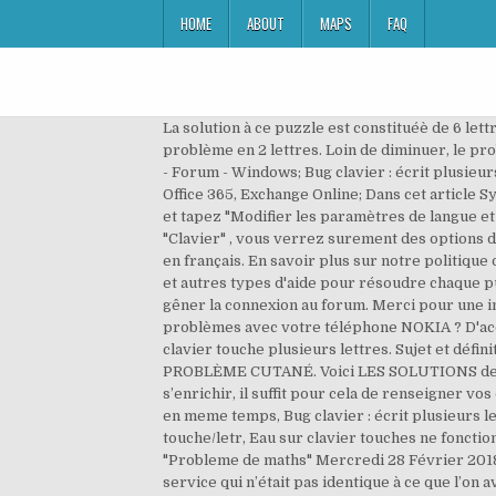
HOME
ABOUT
MAPS
FAQ
La solution à ce puzzle est constituéè de 6 lettres et commence par la lettre É. Les solutions pour TEXTE DU PROBLEME de mots fléchés et mots croisés. Pose problème en 2 lettres. Loin de diminuer, le problème semble s’amplifier. Recherche - Solution. Aide mots fléchés et mots croisés. Problème clavier lettres doubles - Forum - Windows; Bug clavier : écrit plusieurs lettres par touche - Forum - MacOS; 5 réponses. 22/12/2020 ; 2 minutes de lecture; T; S’applique à: Outlook for Office 365, Exchange Online; Dans cet article Symptômes. TUILE. D'accord , autant pour moi merci de me l'avoir informé , accéder à la barre de recherche , toujours et tapez "Modifier les paramètres de langue et de clavier" , si vous ne trouvé aucun résultat similaire à la demande , veuillez tapez à la place tout simplement "Clavier" , vous verrez surement des options de configuration , ou de paramétrage du clavier , dans ce cas cliquez dessus et vérifier si la langue de votre clavier est en français. En savoir plus sur notre politique de confidentialité V F Il faut préparer 14 trottinettes. Règles du forum. Découvrez les bonnes réponses, synonymes et autres types d'aide pour résoudre chaque puzzle. En savoir plus sur notre politique de confidentialité. Nous rencontrons actuellement un problème qui peut gêner la connexion au forum. Merci pour une info qui résoudrait le problème. Problème avec la carte mémoire sur un téléphone NOKIA; Comment résoudre vos problèmes avec votre téléphone NOKIA ? D'accord , donc accéder toujours au périphérique , Clavier , normalement vous devriez avoir cette page : Problème clavier touche plusieurs lettres. Sujet et définition de mots fléchés et mots croisés ⇒ PROBLÈME CUTANÉ sur motscroisés.fr toutes les solutions pour l'énigme PROBLÈME CUTANÉ. Voici LES SOLUTIONS de mots croisés POUR "Sans probleme" Mercredi 21 Février 2018 SAIN. Grâce à vous la base de définition peut s’enrichir, il suffit pour cela de renseigner vos définitions dans le formulaire. Problème en 2 lettres. 20 novembre 2020 Lettres. Clavier qui écrit plusieurs lettres en meme temps, Bug clavier : écrit plusieurs lettres par touche, Mon clavier ne marque pas les bonne lettre, Mon clavier affiche plusrs lettres qd j'appuis sur 1 touche/letr, Eau sur clavier touches ne fonctionnent plus, Problème clavier touches ne correspondent plus. Voici LES SOLUTIONS de mots croisés POUR "Probleme de maths" Mercredi 28 Février 2018 EQUATION. Définition ou synonyme. On fait uneréclamation par courrier dans d’autres cas, par exemple après un service qui n’était pas identique à ce que l’on avait réservé ou incomplet. Découvrez les bonnes réponses, synonymes et autres types d'aide pour résoudre chaque puzzle. Définition ou synonyme. CASSETETE. Re: Problème avec lettre suivie. Explique que certaines boîtes aux lettres ne peut pas être déplacées et vous recevez un « MapiExceptionNoAccess : Impossible d’interroger les lignes de table » message d’erreur apr