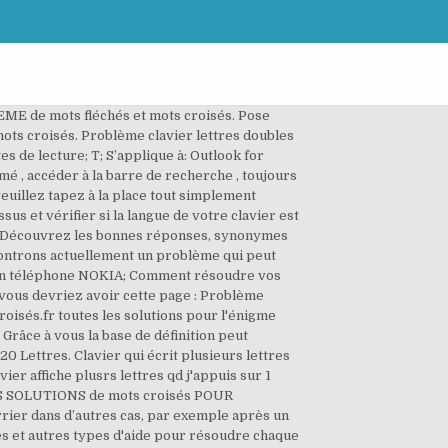
princesses. Voici LES SOLUTIONS de mots croisés POUR "Probleme" Mercredi 25 Avril 2018 CAS. Vous bénéficiez d’un droit d’accès et de rectification de vos données personnelles, ainsi que celui d’en demander l’effacement dans les limites prévues par la loi. AUTRES RÉPONSES POSSIBLES. Les informations recueillies sont destinées à CCM BENCHMARK GROUP pour vous assurer l'envoi de votre newsletter. Bien-être, Maladies 26 novembre 2020 30 novembre 2020 Pas de commentaire. Nombre de lettres. Lettres connues et inconnues Entrez les lettres connues dans l'ordre et remplacez les lettres inconnues par un espace, un point, une virgule ou une étoile. Sujet et définition de mots fléchés et mots croisés ⇒ PROBLEME URINAIRE sur motscroisés.fr toutes les solutions pour l'énigme PROBLEME URINAIRE. . Sujet et définition de mots fléchés et mots croisés ⇒ PROBLEME EN VUE sur motscroisés.fr toutes les solutions pour l'énigme PROBLEME EN VUE. Voici LES SOLUTIONS de mots croisés POUR "Un probleme" Mardi 13 Février 2018 OS. 20 messages Précédente; 1; 2; Eric123 Consom'acteur ***** Messages : 2176 Enregistré le : dim. Et normalement mes dossiers devraient arriver avant le 26 octobre, la date limite pour démarcher une demande au centre d'examen. Tous les mots de ce site sont dans le dictionnaire officiel du scrabble (ODS). Découvrez les bonnes réponses, synonymes et autres types d'aide pour résoudre chaque puzzle. SOUCI. Problème de clavier les lettres ne correspondent plus Ma soeur et moi avons le même problème, exemple la touche A écrit Q. Nous avons beau faire shift alt, ne fonctionne pas. Licence 2 Lettres. Elles seront également utilisées sous réserve des options souscrites, à des fins de ciblage publicitaire. AISEMENT. Ce dernier soulève la question de ce que pourrait voir un aveugle de ... 12 novembre 1921 Début de la conférence de Washington ... Chine, le Portugal, la Belgique et les Pays-Bas. V F Je dois faire une soustraction pour résoudre le problème. Lettres; La langue française est en net déclin à Montréal et ailleurs au Québec. La solution à ce puzzle est constituéè de 2 lettres et commence par la lettre O. Les solutions pour UN PROBLEME de mots fléchés et mots croisés. Lettres connues et inconnues Entrez les lettres connues dans l'ordre et remplacez les lettres inconnues par un espace, un point, une virgule ou une étoile. Message par Eric123 » lun. Définition ou synonyme. AUTRES RÉPONSES POSSIBLES. Petits Problèmes 2 1 V F Le Père Noël répond à 35 lettres. Les solutions pour la définition PROBLÈME pour des mots croisés ou mots fléchés, ainsi … La solution à ce puzzle est constituéè de 3 lettres et commence par la l