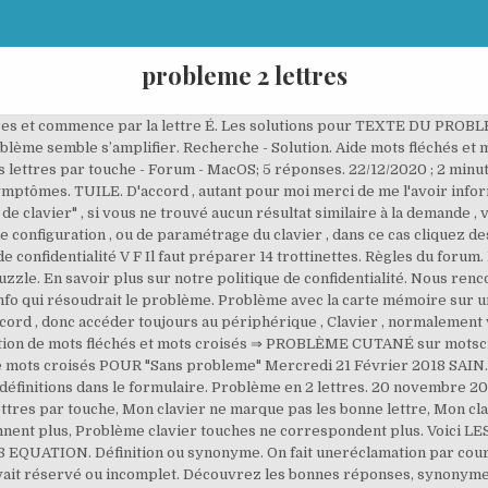
probleme 2 lettres
ès avoir installé Exchange Server 2010 Service Pack 3 RU 8 version 2. Probleme clavier touche plusieurs lettres, Mon clavier tape plusieurs lettres en meme temps, excusez moi je me suis trompé c'est le panneau de configuration. Attention, les programmes ci-dessous sont susceptibles d'être modifiés d'ici la rentrée. Les lettres se superposent. Lalettre de réclamationest utile quand un voyage s’est mal passé, avec un retard important, une prestation de mauvaise qualité, un accueil déplorable ou une erreur de réservation. Exemple: "P ris", "P.ris", "P,ris" ou "P*ris" Rechercher. Vous bénéficiez d'un droit d'accès et de rectification de vos données personnelles, ainsi que celui d'en demander l'effacement dans les limites prévues par la loi. Solution Longueur; os: 2 lettres: Qu'est ce que je vois? Nombre de lettres. Meilleure réponse . Lettres connues et inconnues Entrez les lettres connues dans l'ordre et remplacez les lettres inconnues par un espace, un point, une virgule ou une étoile. Exemple: "P ris", "P.ris", "P,ris" ou "P*ris" Rechercher. VU WU XI. Scénario 2-la boîte aux lettres que vous ajoutez est également ajoutée par le mappage automatique d’Exchange Server 2010 SP1 Dans Exchange Server 2010 Service Pack 1 (SP1), la nouvelle fonctionnalité de mappage automatique ajoute automatiquement des boîtes aux lettres au volet de navigation Outlook si vous disposez d’une autorisation d’accès total pour les boîtes aux lettres. AUTRES RÉPONSES POSSIBLES. Ce nutriment indispensable divise par 2 les problèmes de mémoire Chère lectrice, cher lecteur, L’adaptation de l’homme aux milieux aquatiques est l’une des caractéristiques qui nous distinguent des autres singes. mai 14, 2018 3:35 pm . Aide mots fléchés et mots croisés. Clavier écrit plusiers lettres à la fois. Recom Les informations recueillies sont destinées à CCM Benchmark Group pour vous assurer l'envoi de votre newsletter. J'ai déjà remis à jour Update et windos et aucun changement. Quelques mots de remerciements seront grandement appréciés. Le problème se manifeste aussi à l'impression. … En cas de difficulté pour poster un message après connexion, suivrez cette procédure : - Cliquez ici pour vous déconnecter - Reconnectez vous sur cette page Si le problème persiste, contactez-nous via le formulaire pour obtenir une aide avec votre compte : Formulaire de contact Forums CNET France. Lorsque vous tapez volontairement un acronyme en lettres majuscules, la fonctionnalité Correction automatique remplace incorrectement la casse des caractères. Définition ou synonyme. La derniere mise à jour windows 10 a-t-elle rapport ? Réponse 1 / 5. Bonjour Emma s19, Vous avez un autre moyen de communiquer. Découvrez les bonnes réponses, synonymes et autres types d'aide pour résoudre chaque puzzle. problème majeur — Solutions pour Mots fléchés et mots croisés. Dès qu’un produit ou un service ne sont pas conformes … Aide mots fléchés et mots croisés. Ce thread est verrouillé. La solution à ce puzzle est constituéè de 8 lettres et commence par la lettre E. Les solutions pour PROBLEME DE MATHS de mots fléchés et mots croisés. AUTRES RÉPONSES POSSIBLES. Présentation. Il envoie au philosophe John Locke une lettre dans laquelle est évoquée une question philosophique: le problème de Molyneux. "Si vous devez cent dollars à la banque, c'est votre. Elles seront également utilisées sous réserve des options souscrites, à des fins de ciblage publicitaire. V F Je fais le problème : (opération et phrase-réponse) Ajouter un commentaire, 63550 internautes nous ont dit merci ce mois-ci. Semestre 3 Licence Lettres. La langue de notre clavier est bien le français mais rien ne fonctionne. Problème en 2 lettres; Problème en 4 lettres; Problème en 5 lettres; Problème en 6 lettres; Problème en 7 lettres; Problème en 8 lettres; Problème en 9 lettres; Problème en 10 lettres; Problème en 11 lettres; Problème en 12 lettres; Problème en 14 lettres; Publié le 22 mars 2017 30 septembre 2017 - Auteur loracle Rechercher . FACILE. je suis à la poste pour envoyer mes dossiers au centre d'examen le 2 octobre, c'était une lettre suivie. Exemples de modèles de lettres : Lettre de motivation secrétaire médical(e), Lettre de motivation master 2, Lettre de motivation hôtesse de caisse, Lettre de motivation au poste d'agent (ou d'hôte) d'accueil, Lettre de motivation au poste de comptable, V F Il faut préparer 82 maisons de 